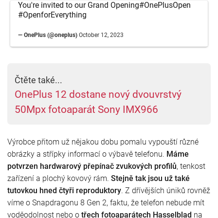
You're invited to our Grand Opening
#OnePlusOpen
#OpenforEverything
— OnePlus (@oneplus)
October 12, 2023
Čtěte také...
OnePlus 12 dostane nový dvouvrstvý
50Mpx fotoaparát Sony IMX966
Výrobce přitom už nějakou dobu pomalu vypouští různé
obrázky a střípky informací o výbavě telefonu.
Máme
potvrzen hardwarový přepínač zvukových profilů
, tenkost
zařízení a plochý kovový rám.
Stejně tak jsou už také
tutovkou hned čtyři reproduktory
. Z dřívějších úniků rovněž
víme o Snapdragonu 8 Gen 2, faktu, že telefon nebude mít
voděodolnost nebo o
třech fotoaparátech Hasselblad
na