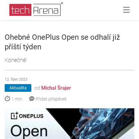
Ohebné OnePlus Open se odhalí již
příští týden
Konečně!
12. říjen 2023
od
Michal Šrajer
Aktualita
1 min.
Přidat příspěvek