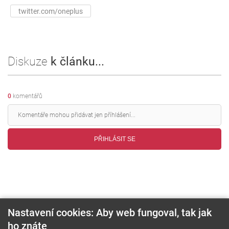
twitter.com/oneplus
Diskuze
k článku...
0
komentářů
PŘIHLÁSIT SE
Nastavení cookies: Aby web fungoval, tak jak
ho znáte