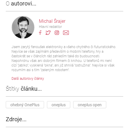
O
autorovi...
Michal Šrajer
Hlavní redaktor
Jsem zarytý fanoušek elektroniky a všeho chytrého či futuristického.
Nejvíce se však zajímám především o mobilní telefony, hry a
častokrát se v článcích rád zahledím také do budoucnosti.
Nepohrdnu však ani dobrým filmem či knihou. U telefonů mi není
cízí "jablko", vysklená "okna", ani již shnilá "ostružina". Nejvíce si však
rozumím asi s tím "zeleným robotem".
Další autorovy články
Štítky
článku...
ohebný OnePlus
oneplus
oneplus open
Zdroje...