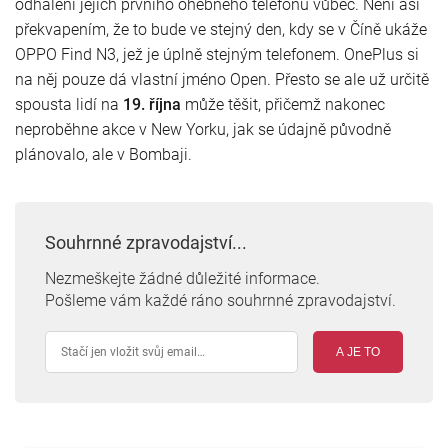
odhalení jejich prvního ohebného telefonu vůbec. Není asi
překvapením, že to bude ve stejný den, kdy se v Číně ukáže
OPPO Find N3, jež je úplně stejným telefonem. OnePlus si
na něj pouze dá vlastní jméno Open. Přesto se ale už určitě
spousta lidí na
19. října
může těšit, přičemž nakonec
neproběhne akce v New Yorku, jak se údajně původně
plánovalo, ale v Bombaji.
Souhrnné zpravodajství...
Nezmeškejte žádné důležité informace.
Pošleme vám každé ráno souhrnné zpravodajství.
A JE TO