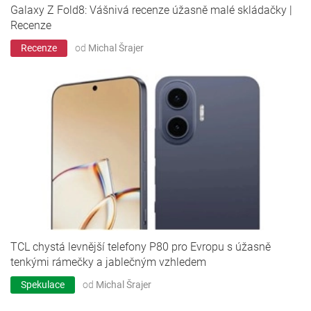
Galaxy Z Fold8: Vášnivá recenze úžasně malé skládačky |
Recenze
Recenze
od
Michal Šrajer
TCL chystá levnější telefony P80 pro Evropu s úžasně
tenkými rámečky a jablečným vzhledem
Spekulace
od
Michal Šrajer