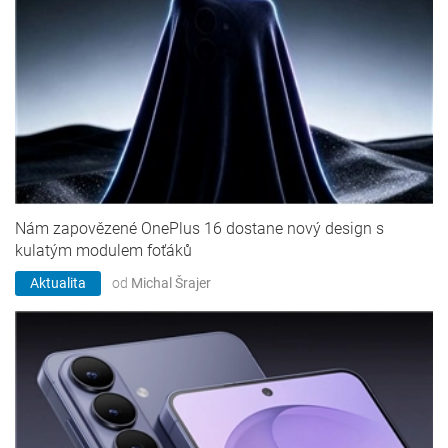
Nám zapovězené OnePlus 16 dostane nový design s
kulatým modulem foťáků
Aktualita
od
Michal Šrajer