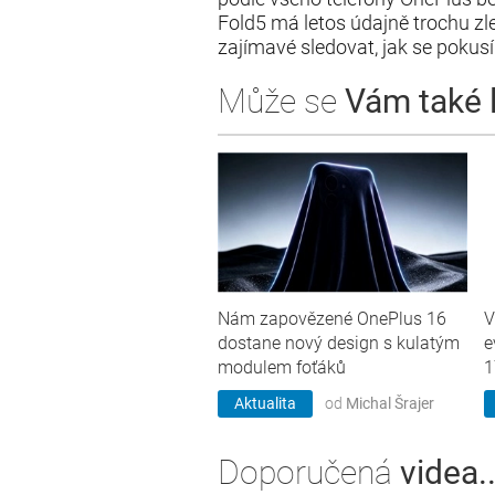
Fold5 má letos údajně trochu zlev
zajímavé sledovat, jak se poku
Může se
Vám také lí
Nám zapovězené OnePlus 16
V
dostane nový design s kulatým
e
modulem foťáků
1
Aktualita
od
Michal Šrajer
Doporučená
videa..