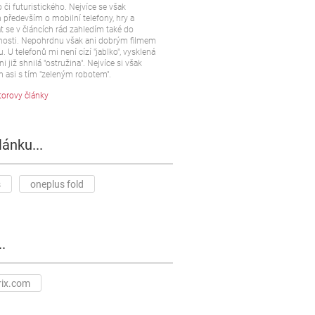
 či futuristického. Nejvíce se však
především o mobilní telefony, hry a
t se v článcích rád zahledím také do
osti. Nepohrdnu však ani dobrým filmem
u. U telefonů mi není cízí "jablko", vysklená
ni již shnilá "ostružina". Nejvíce si však
 asi s tím "zeleným robotem".
torovy články
lánku...
s
oneplus fold
.
rix.com