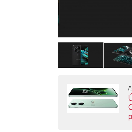
Č
Ú
O
p