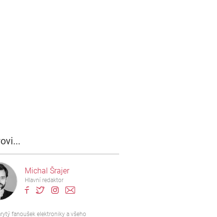
ovi...
Michal Šrajer
Hlavní redaktor
rytý fanoušek elektroniky a všeho