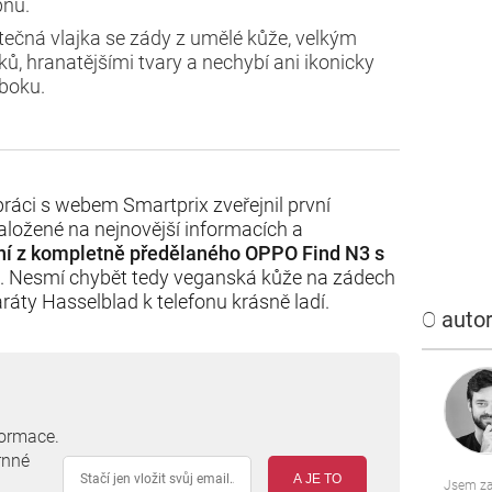
pnu.
tečná vlajka se zády z umělé kůže, velkým
 hranatějšími tvary a nechybí ani ikonicky
boku.
ráci s webem Smartprix zveřejnil první
aložené na nejnovější informacích a
ní z kompletně předělaného OPPO Find N3 s
. Nesmí chybět tedy veganská kůže na zádech
ráty Hasselblad k telefonu krásně ladí.
O
autor
formace.
rnné
A JE TO
Jsem za