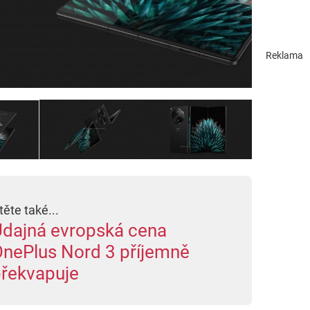
Reklama
těte také...
dajná evropská cena
nePlus Nord 3 příjemně
řekvapuje