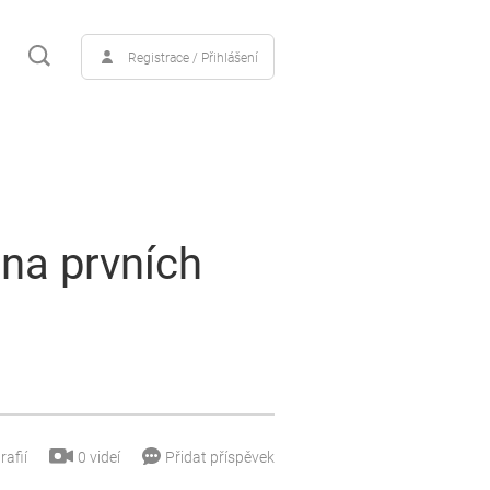
Registrace / Přihlášení
na prvních
0
videí
rafií
Přidat příspěvek