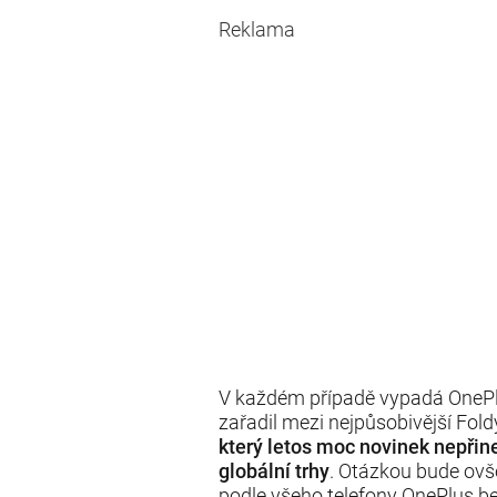
Reklama
V každém případě vypadá OnePl
zařadil mezi nejpůsobivější Fold
který letos moc novinek nepřin
globální trhy
. Otázkou bude ov
podle všeho telefony OnePlus be