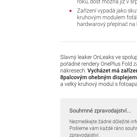
roku, dost možná již v sr
Zařízení vypadá jako sku
kruhovým modulem foťáků,
hardwarový přepínač na 
Slavný leaker OnLeaks ve spolup
pořádné rendery OnePlus Fold z
nákresech.
Vycházet má zaříze
8palcovým ohebným displejem
a velký kruhový modul s fotoapa
Souhrnné zpravodajství...
Nezmeškejte žádné důležité in
Pošleme vám každé ráno souh
zpravodajství.