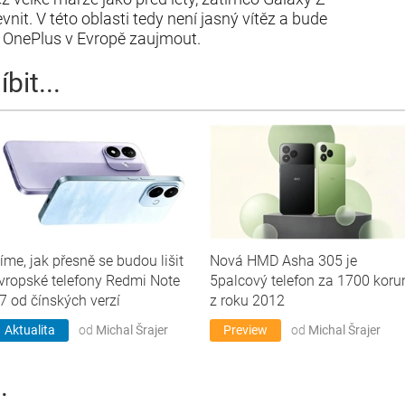
nit. V této oblasti tedy není jasný vítěz a bude
sí OnePlus v Evropě zaujmout.
bit...
íme, jak přesně se budou lišit
Nová HMD Asha 305 je
vropské telefony Redmi Note
5palcový telefon za 1700 koru
7 od čínských verzí
z roku 2012
Aktualita
od
Michal Šrajer
Preview
od
Michal Šrajer
.