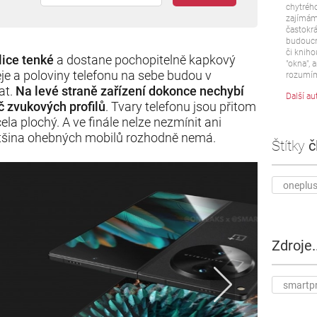
chytrého
zajímám 
častokrá
budoucn
či kniho
lice tenké
a dostane pochopitelně kapkový
"okna", a
eje a poloviny telefonu na sebe budou v
rozumím
at.
Na levé straně zařízení dokonce nechybí
Další au
č zvukových profilů
. Tvary telefonu jsou přitom
a plochý. A ve finále nelze nezmínit ani
 většina ohebných mobilů rozhodně nemá.
Štítky
č
oneplu
Zdroje..
smartp