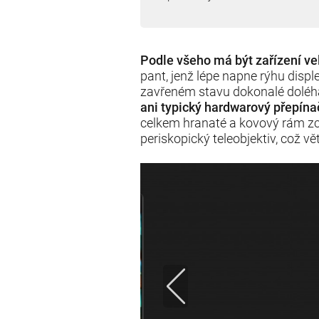
Podle všeho má být zařízení ve
pant, jenž lépe napne rýhu displ
zavřeném stavu dokonalé doléh
ani typický hardwarový přepína
celkem hranaté a kovový rám zcel
periskopický teleobjektiv, což