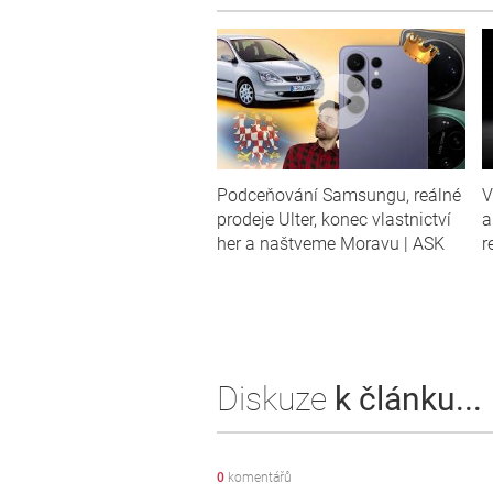
Podceňování Samsungu, reálné
V
prodeje Ulter, konec vlastnictví
a
her a naštveme Moravu | ASK
r
Diskuze
k článku...
0
komentářů