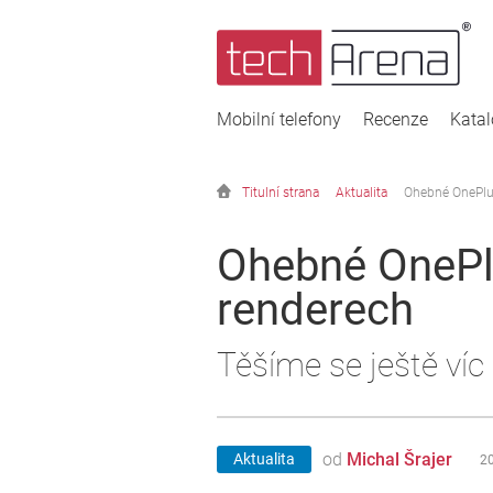
Mobilní telefony
Recenze
Kata
Titulní strana
Aktualita
Ohebné OnePlus
Ohebné OnePlu
renderech
Těšíme se ještě víc
od
Michal Šrajer
Aktualita
20