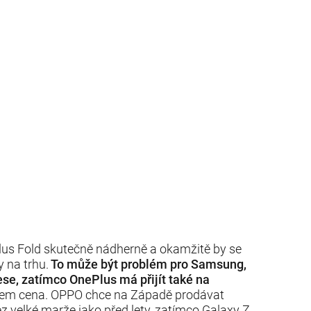
us Fold skutečně nádherně a okamžitě by se
y na trhu.
To může být problém pro Samsung,
ese, zatímco OnePlus má přijít také na
šem cena. OPPO chce na Západě prodávat
z velké marže jako před lety, zatímco Galaxy Z