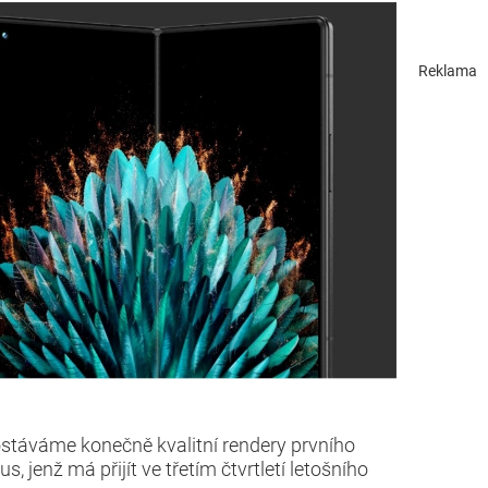
Reklama
stáváme konečně kvalitní rendery prvního
 jenž má přijít ve třetím čtvrtletí letošního