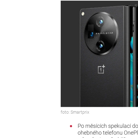
foto:
Smartprix
Po měsících spekulací do
ohebného telefonu OnePlus,