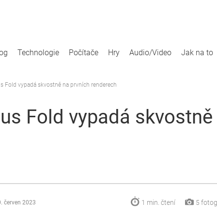
log
Technologie
Počítače
Hry
Audio/Video
Jak na to
 Fold vypadá skvostně na prvních renderech
s Fold vypadá skvostně 
1 min.
čtení
5
fotog
. červen 2023