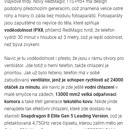
vlajkové třídy. Nový RedMagic 11S Pro+ má design
podobný předchozím generacím, což znamená velice ostré
rohy a hrany či záda bez modulu fotoaparátů. Fotoaparáty
jsou zapuštěné co nejvíce do těla, které splňuje
voděodolnost IPX8
, přičemž RedMagic tvrdí, že telefon
vydrží 30 minut v hloubce až 3 metry, což je lepší odolnost,
než bývá zvykem.
Navíc je tu voděodolnost i přesto, že jsou v rámu otvory pro
ventilátor. Jde totiž o herní telefon, takže chlazení je
prioritou. Jak už bylo řečeno, telefon má v sobě
zabudovaný
ventilátor, jenž je schopen rychlosti až 24000
otáček za minutu
, ale navíc je zde ještě
vodní chlazení
v
malé smyčce na zádech,
13000 mm2 velká odpařovací
komora
a také třetí generace
tekutého kovu
. Nikde jinde
nenajdete tak efektivní chlazení, které zde dostalo na
starosti
Snapdragon 8 Elite Gen 5 Leading Version
, což je
přetaktovaná 4,75GHz verze čipsetu, kterou zatím mělo jen