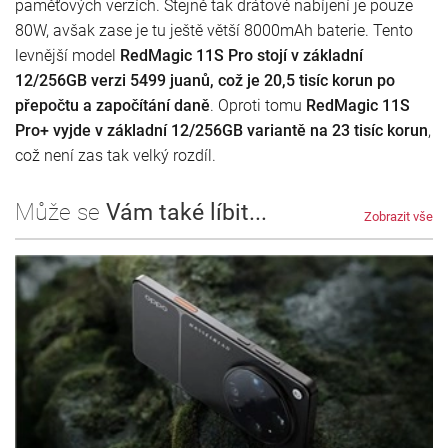
paměťových verzích. Stejně tak drátové nabíjení je pouze
80W, avšak zase je tu ještě větší 8000mAh baterie. Tento
levnější model
RedMagic 11S Pro stojí v základní
12/256GB verzi 5499 juanů, což je 20,5 tisíc korun po
přepočtu a započítání daně
. Oproti tomu
RedMagic 11S
Pro+ vyjde v základní 12/256GB variantě na 23 tisíc korun
,
což není zas tak velký rozdíl.
Může se
Vám také líbit...
Zobrazit vše