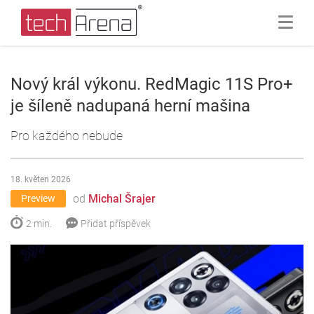
Nový král výkonu. RedMagic 11S Pro+
je šíleně nadupaná herní mašina
Pro každého nebude
18. květen 2026
od
Michal Šrajer
Preview
2 min.
Přidat příspěvek