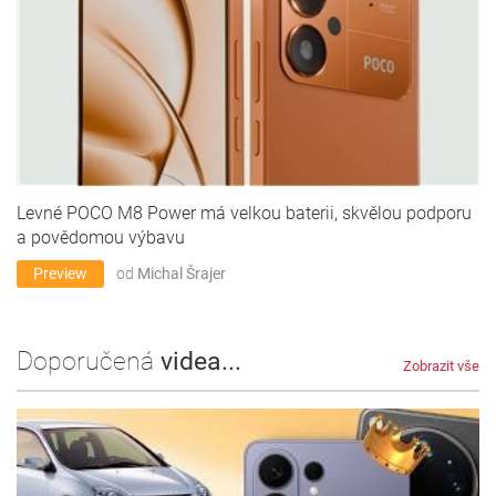
Levné POCO M8 Power má velkou baterii, skvělou podporu
a povědomou výbavu
Preview
od
Michal Šrajer
Doporučená
videa...
Zobrazit vše