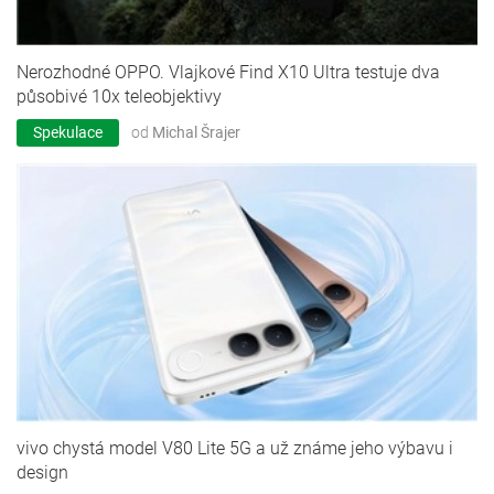
Nerozhodné OPPO. Vlajkové Find X10 Ultra testuje dva
působivé 10x teleobjektivy
Spekulace
od
Michal Šrajer
vivo chystá model V80 Lite 5G a už známe jeho výbavu i
design