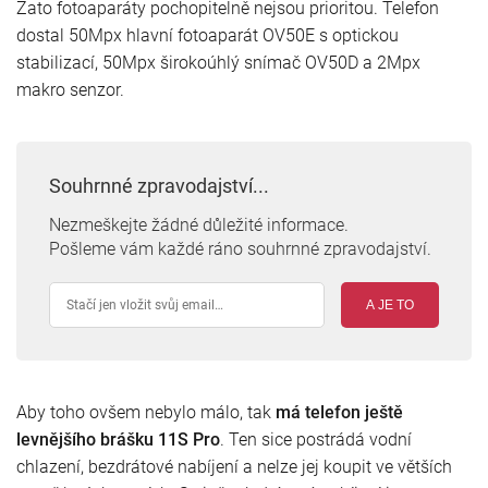
Zato fotoaparáty pochopitelně nejsou prioritou. Telefon
dostal 50Mpx hlavní fotoaparát OV50E s optickou
stabilizací, 50Mpx širokoúhlý snímač OV50D a 2Mpx
makro senzor.
Souhrnné zpravodajství...
Nezmeškejte žádné důležité informace.
Pošleme vám každé ráno souhrnné zpravodajství.
A JE TO
Aby toho ovšem nebylo málo, tak
má telefon ještě
levnějšího brášku 11S Pro
. Ten sice postrádá vodní
chlazení, bezdrátové nabíjení a nelze jej koupit ve větších