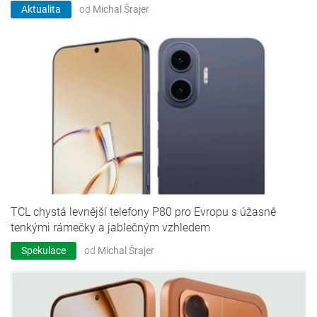
Aktualita
od
Michal Šrajer
TCL chystá levnější telefony P80 pro Evropu s úžasně
tenkými rámečky a jablečným vzhledem
Spekulace
od
Michal Šrajer