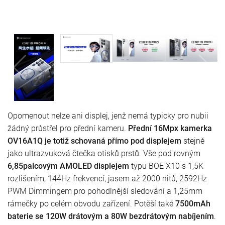
Opomenout nelze ani displej, jenž nemá typicky pro nubii
žádný průstřel pro přední kameru.
Přední 16Mpx kamerka
OV16A1Q je totiž schovaná přímo pod displejem
stejně
jako ultrazvuková čtečka otisků prstů. Vše pod rovným
6,85palcovým AMOLED displejem
typu BOE X10 s 1,5K
rozlišením, 144Hz frekvencí, jasem až 2000 nitů, 2592Hz
PWM Dimmingem pro pohodlnější sledování a 1,25mm
rámečky po celém obvodu zařízení. Potěší také
7500mAh
baterie se 120W drátovým a 80W bezdrátovým nabíjením
.