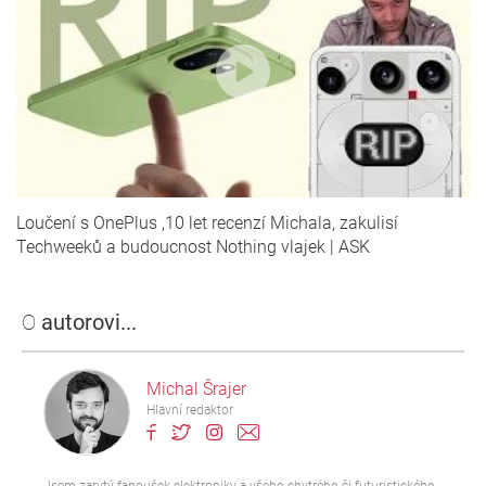
Loučení s OnePlus ,10 let recenzí Michala, zakulisí
Techweeků a budoucnost Nothing vlajek | ASK
O
autorovi...
Michal Šrajer
Hlavní redaktor
Jsem zarytý fanoušek elektroniky a všeho chytrého či futuristického.