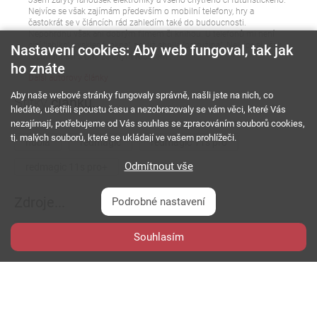
Nejvíce se však zajímám především o mobilní telefony, hry a
častokrát se v článcích rád zahledím také do budoucnosti.
Nepohrdnu však ani dobrým filmem či knihou. U telefonů mi není
cízí "jablko", vysklená "okna", ani již shnilá "ostružina". Nejvíce si však
Nastavení cookies: Aby web fungoval, tak jak
rozumím asi s tím "zeleným robotem".
ho znáte
Další autorovy články
Aby naše webové stránky fungovaly správně, našli jste na nich, co
Štítky
článku...
hledáte, ušetřili spoustu času a nezobrazovaly se vám věci, které Vás
nezajímají, potřebujeme od Vás souhlas se zpracováním souborů cookies,
tj. malých souborů, které se ukládají ve vašem prohlížeči.
nubia
redmagic
redmagic 11s pro
Odmítnout vše
redmagic 11s pro+
Zdroje...
Podrobné nastavení
Souhlasím
m.redmagic.com
m.redmagic.com
Diskuze
k článku...