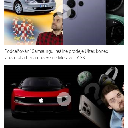
Podceňování Samsungu, reálné prodeje Ulter, konec
vlastnictví her a naštveme Moravu | ASK