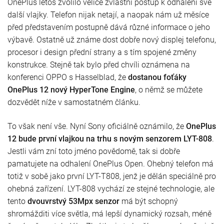
OnePlus letos zvolilo velice zvláštní postup k odhalení své
další vlajky. Telefon nijak netají, a naopak nám už měsíce
před představením postupně dává různé informace o jeho
výbavě. Ostatně už známe dost dobře nový displej telefonu,
procesor i design přední strany a s tím spojené změny
konstrukce. Stejně tak bylo před chvíli oznámena na
konferenci OPPO s Hasselblad, že
dostanou foťáky
OnePlus 12 nový HyperTone Engine
, o němž se můžete
dozvědět níže v samostatném článku.
To však není vše. Nyní Sony oficiálně oznámilo, že
OnePlus
12 bude první vlajkou na trhu s novým senzorem LYT-808
.
Jestli vám zní toto jméno povědomě, tak si dobře
pamatujete na odhalení OnePlus Open. Ohebný telefon má
totiž v sobě jako první LYT-T808, jenž je dělán speciálně pro
ohebná zařízení. LYT-808 vychází ze stejné technologie, ale
tento
dvouvrstvý 53Mpx senzor
má být schopný
shromážditi více světla, má lepší dynamický rozsah, méně