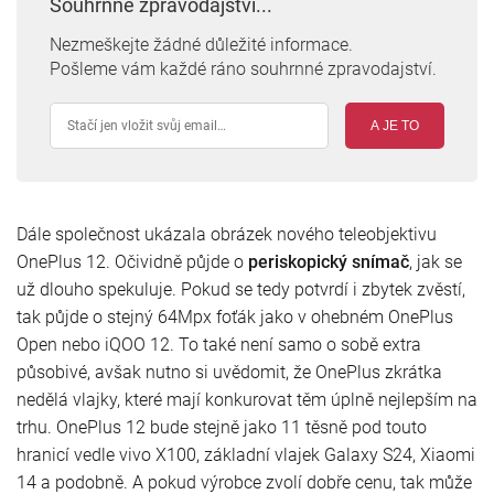
Souhrnné zpravodajství...
Nezmeškejte žádné důležité informace.
Pošleme vám každé ráno souhrnné zpravodajství.
A JE TO
Dále společnost ukázala obrázek nového teleobjektivu
OnePlus 12. Očividně půjde o
periskopický snímač
, jak se
už dlouho spekuluje. Pokud se tedy potvrdí i zbytek zvěstí,
tak půjde o stejný 64Mpx foťák jako v ohebném OnePlus
Open nebo iQOO 12. To také není samo o sobě extra
působivé, avšak nutno si uvědomit, že OnePlus zkrátka
nedělá vlajky, které mají konkurovat těm úplně nejlepším na
trhu. OnePlus 12 bude stejně jako 11 těsně pod touto
hranicí vedle vivo X100, základní vlajek Galaxy S24, Xiaomi
14 a podobně. A pokud výrobce zvolí dobře cenu, tak může