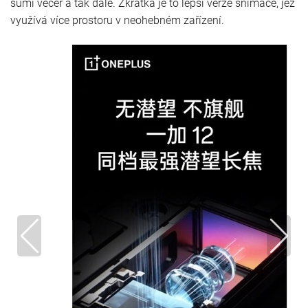
šumí večer a tak dále. Zkrátka je to lepší verze snímače, jež
využívá více prostoru v neohebném zařízení.