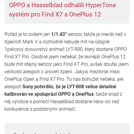
OPPO a Hasselblad odhalili HyperTone
systém pro Find X7 a OnePlus 12
Pořád je to ovšem jen
1/1.43”
senzor, takže je menší než v
Xperiích Mark V a rozhodně nebude mít na údajně
1palcový dvouvrstvý snímač LYT-900, který dostane OPPO
Find X7 Pro. Osobně jsem nečekal, že levnější OnePlus 12
bude mít stejný senzor jako Find X7 Pro, avšak doufal jsem
velikostí alespoň v úroveň Xperií. Jakýsi mezikrok mezi
OnePlus Open a Find X7 Pro. To nás bohužel nečeká, ale
alespoň
Sony potvrdilo, že je LYT-808 velice detailně
kalibrován ve spolupráci OPPO a OnePlus
, takže snad z
něj výrobce s pomocí Hasselblad dostane něco víc než
konkurence s podobnými snímači.