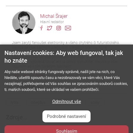
Michal Šrajer
Hlavní redaktor
Jsem zarytý fanoušek elektroniky a všeho chytrého či futuristického.
Nejvíce se však zajímám především o mobilní telefony, hry a
Nastavení cookies: Aby web fungoval, tak jak
častokrát se v článcích rád zahledím také do budoucnosti.
Nepohrdnu však ani dobrým filmem či knihou. U telefonů mi není
ho znáte
cízí "jablko", vysklená "okna", ani již shnilá "ostružina". Nejvíce si však
rozumím asi s tím "zeleným robotem".
Aby naše webové stránky fungovaly správně, našli jste na nich, co
Další autorovy články
hledáte, ušetřili spoustu času a nezobrazovaly se vám věci, které Vás
nezajímají, potřebujeme od Vás souhlas se zpracováním souborů cookies,
Štítky
článku...
tj. malých souborů, které se ukládají ve vašem prohlížeči.
Odmítnout vše
lytia
oneplus
oneplus 12
sony
Podrobné nastavení
Zdroje...
Souhlasím