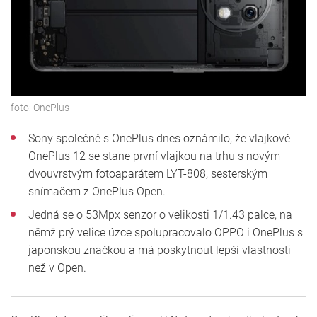
foto:
OnePlus
Sony společně s OnePlus dnes oznámilo, že vlajkové
OnePlus 12 se stane první vlajkou na trhu s novým
dvouvrstvým fotoaparátem LYT-808, sesterským
snímačem z OnePlus Open.
Jedná se o 53Mpx senzor o velikosti 1/1.43 palce, na
němž prý velice úzce spolupracovalo OPPO i OnePlus s
japonskou značkou a má poskytnout lepší vlastnosti
než v Open.