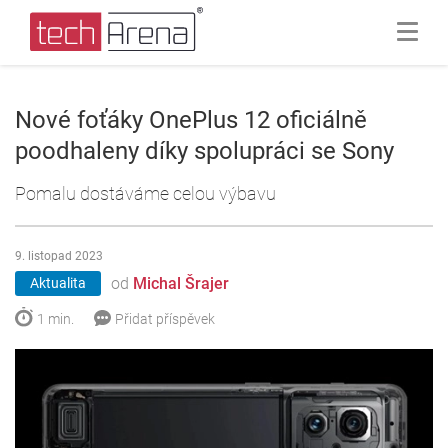
Nové foťáky OnePlus 12 oficiálně
poodhaleny díky spolupráci se Sony
Pomalu dostáváme celou výbavu
9. listopad 2023
od
Michal Šrajer
Aktualita
1 min.
Přidat příspěvek