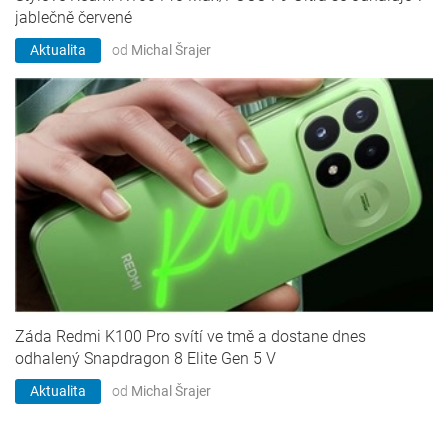
jablečně červené
Aktualita
od
Michal Šrajer
Záda Redmi K100 Pro svítí ve tmě a dostane dnes
odhalený Snapdragon 8 Elite Gen 5 V
Aktualita
od
Michal Šrajer