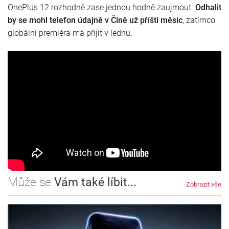
OnePlus 12 rozhodně zase jednou hodně zaujmout.
Odhalit
by se mohl telefon údajně v Číně už příští měsíc
, zatímco
globální premiéra má přijít v lednu.
Může se
Vám také líbit...
Zobrazit vše