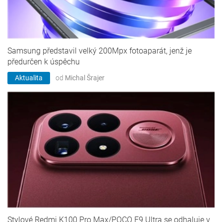
Samsung představil velký 200Mpx fotoaparát, jenž je
předurčen k úspěchu
Aktualita
od
Michal Šrajer
Stylové Redmi K100 Pro Max/POCO F9 Ultra se odhaluje v