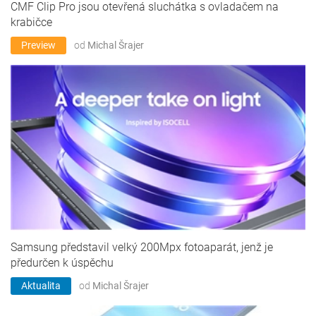
CMF Clip Pro jsou otevřená sluchátka s ovladačem na
krabičce
Preview
od
Michal Šrajer
Samsung představil velký 200Mpx fotoaparát, jenž je
předurčen k úspěchu
Aktualita
od
Michal Šrajer