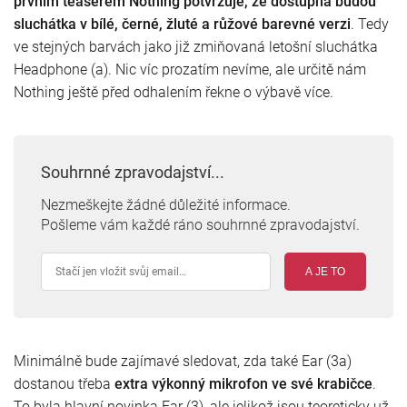
prvním teaserem Nothing potvrzuje, že dostupná budou
sluchátka v bílé, černé, žluté a růžové barevné verzi
. Tedy
ve stejných barvách jako již zmiňovaná letošní sluchátka
Headphone (a). Nic víc prozatím nevíme, ale určitě nám
Nothing ještě před odhalením řekne o výbavě více.
Souhrnné zpravodajství...
Nezmeškejte žádné důležité informace.
Pošleme vám každé ráno souhrnné zpravodajství.
A JE TO
Minimálně bude zajímavé sledovat, zda také Ear (3a)
dostanou třeba
extra výkonný mikrofon ve své krabičce
.
To byla hlavní novinka Ear (3), ale jelikož jsou teoreticky už