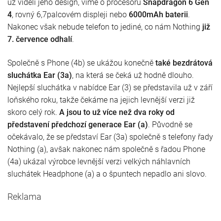
už viděli jeho design, víme o procesoru
Snapdragon 6 Gen
4
, rovný 6,7palcovém displeji nebo
6000mAh baterii
.
Nakonec však nebude telefon to jediné, co nám Nothing
již
7. července odhalí
.
Společně s Phone (4b) se ukážou konečně
také bezdrátová
sluchátka Ear (3a)
, na která se čeká už hodně dlouho.
Nejlepší sluchátka v nabídce Ear (3) se představila už v září
loňského roku, takže čekáme na jejich levnější verzi již
skoro celý rok.
A jsou to už více než dva roky od
představení předchozí generace Ear (a)
. Původně se
očekávalo, že se představí Ear (3a) společně s telefony řady
Nothing (a), avšak nakonec nám společně s řadou Phone
(4a) ukázal výrobce levnější verzi velkých náhlavních
sluchátek Headphone (a) a o špuntech nepadlo ani slovo.
Reklama