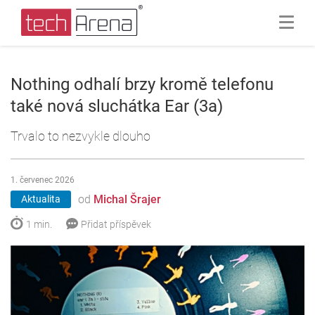
Nothing odhalí brzy kromě telefonu
také nová sluchátka Ear (3a)
Trvalo to nezvykle dlouho
1. červenec 2026
od
Michal Šrajer
Aktualita
1 min.
Přidat příspěvek