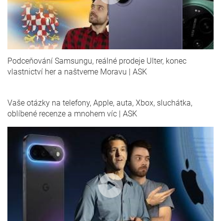
Podceňování Samsungu, reálné prodeje Ulter, konec
vlastnictví her a naštveme Moravu | ASK
Vaše otázky na telefony, Apple, auta, Xbox, sluchátka,
oblíbené recenze a mnohem víc | ASK