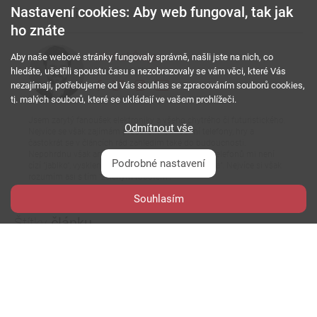
Nastavení cookies: Aby web fungoval, tak jak
O
autorovi...
ho znáte
Michal Šrajer
Aby naše webové stránky fungovaly správně, našli jste na nich, co
Hlavní redaktor
hledáte, ušetřili spoustu času a nezobrazovaly se vám věci, které Vás
nezajímají, potřebujeme od Vás souhlas se zpracováním souborů cookies,
tj. malých souborů, které se ukládají ve vašem prohlížeči.
Jsem zarytý fanoušek elektroniky a všeho chytrého či futuristického.
Odmítnout vše
Nejvíce se však zajímám především o mobilní telefony, hry a
častokrát se v článcích rád zahledím také do budoucnosti.
Nepohrdnu však ani dobrým filmem či knihou. U telefonů mi není
Podrobné nastavení
cízí "jablko", vysklená "okna", ani již shnilá "ostružina". Nejvíce si však
rozumím asi s tím "zeleným robotem".
Souhlasím
Další autorovy články
Štítky
článku...
bezdrátová sluchátka
nothing
nothing ear (3a)