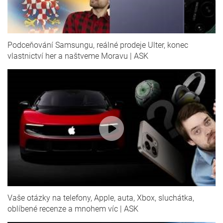
Podceňování Samsungu, reálné prodeje Ulter, konec
vlastnictví her a naštveme Moravu | ASK
Vaše otázky na telefony, Apple, auta, Xbox, sluchátka,
oblíbené recenze a mnohem víc | ASK