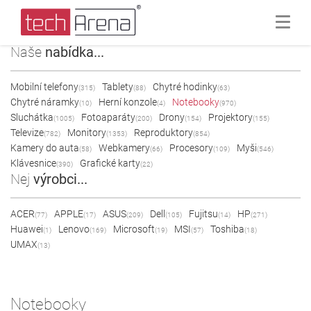
Naše
nabídka...
Mobilní telefony
Tablety
Chytré hodinky
(315)
(88)
(63)
Chytré náramky
Herní konzole
Notebooky
(10)
(4)
(970)
Sluchátka
Fotoaparáty
Drony
Projektory
(1005)
(200)
(154)
(155)
Televize
Monitory
Reproduktory
(782)
(1353)
(854)
Kamery do auta
Webkamery
Procesory
Myši
(58)
(66)
(109)
(546)
Klávesnice
Grafické karty
(390)
(22)
Nej
výrobci...
ACER
APPLE
ASUS
Dell
Fujitsu
HP
(77)
(17)
(209)
(105)
(14)
(271)
Huawei
Lenovo
Microsoft
MSI
Toshiba
(1)
(169)
(19)
(57)
(18)
UMAX
(13)
Notebooky