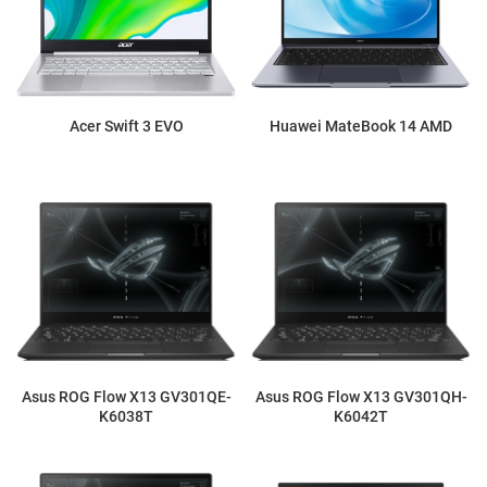
Acer Swift 3 EVO
Huawei MateBook 14 AMD
Asus ROG Flow X13 GV301QE-
Asus ROG Flow X13 GV301QH-
K6038T
K6042T