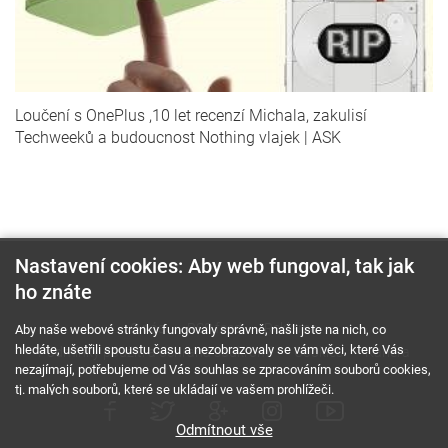
Loučení s OnePlus ,10 let recenzí Michala, zakulisí
Techweeků a budoucnost Nothing vlajek | ASK
Nastavení cookies: Aby web fungoval, tak jak
ho znáte
O nás
RSS feed
Reklama
Aby naše webové stránky fungovaly správně, našli jste na nich, co
hledáte, ušetřili spoustu času a nezobrazovaly se vám věci, které Vás
Podmínky použití a ochrana soukromí
Cookies
Kariéra
nezajímají, potřebujeme od Vás souhlas se zpracováním souborů cookies,
tj. malých souborů, které se ukládají ve vašem prohlížeči.
Odmítnout vše