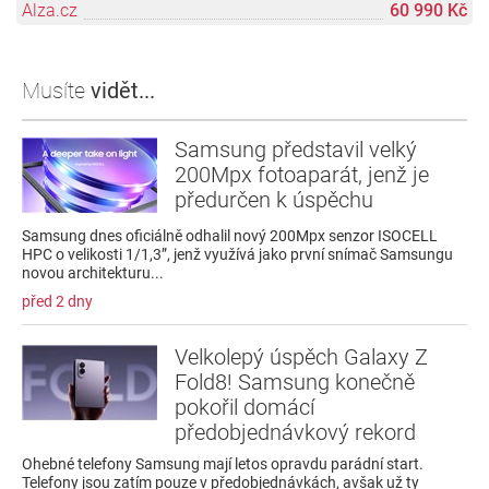
Alza.cz
60 990 Kč
Musíte
vidět...
Samsung představil velký
200Mpx fotoaparát, jenž je
předurčen k úspěchu
Samsung dnes oficiálně odhalil nový 200Mpx senzor ISOCELL
HPC o velikosti 1/1,3”, jenž využívá jako první snímač Samsungu
novou architekturu...
před 2 dny
Velkolepý úspěch Galaxy Z
Fold8! Samsung konečně
pokořil domácí
předobjednávkový rekord
Ohebné telefony Samsung mají letos opravdu parádní start.
Telefony jsou zatím pouze v předobjednávkách, avšak už ty