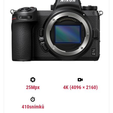
25Mpx
4K (4096 × 2160)
410snímků