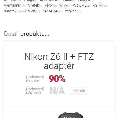
ViewSonic
Vivitek
Vivo
Wiky
WowME
XGIMI
(75)
(4)
(16)
(1)
(2)
(19)
Xiaomi
XPPen
YAMAHA
Yenkee
(100)
(35)
(21)
(25)
Detail
produktu...
Nikon Z6 II + FTZ
adaptér
90%
Hodnocení
redakce:
N/A
Hodnocení
Hodnotit
uživatelů: