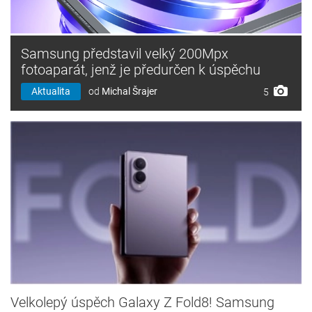
Samsung představil velký 200Mpx
fotoaparát, jenž je předurčen k úspěchu
Aktualita
od
Michal Šrajer
5
Velkolepý úspěch Galaxy Z Fold8! Samsung