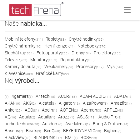
Naše
nabídka...
Mobilní telefony
Tablety
Chytré hodinky
(311)
(88)
(62)
Chytré náramky
Herní konzole
Notebooky
(10)
(4)
(970)
Sluchátka
Fotoaparáty
Drony
Projektory
(1004)
(200)
(154)
(155)
Televize
Monitory
Reproduktory
(782)
(1353)
(855)
Kamery do auta
Webkamery
Procesory
Myši
(58)
(66)
(109)
(546)
Klávesnice
Grafické karty
(389)
(22)
Nej
výrobci...
4gamers
A4tech
ACER
ADAM AUDIO
ADATA
(1)
(8)
(10)
(166)
(11)
(1)
AKAI
AKG
Alcatel
Aligator
AlzaPower
Amazfit
(19)
(2)
(3)
(13)
(8)
(14)
Anker
AOC
Aodin
AOPEN
Apeman
APPLE
(20)
(81)
(1)
(2)
(3)
(48)
AQ
Aquila
Aquilla
Arozzi
ASUS
Audio Pro
(16)
(2)
(1)
(1)
(473)
(8)
audio-technica
Ausdom
AverMedia
Bang & Olufsen
(20)
(6)
(1)
(14)
Baseus
Beats
BenQ
BEYERDYNAMIC
Bigben
(7)
(3)
(68)
(19)
(6)
BlackView
BLAUPUNKT
BML
BOSE
(13)
(7)
(1)
(19)