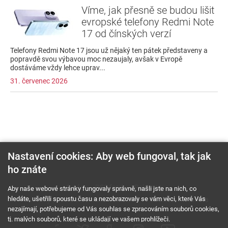
Víme, jak přesně se budou lišit
evropské telefony Redmi Note
17 od čínských verzí
Telefony Redmi Note 17 jsou už nějaký ten pátek představeny a
popravdě svou výbavou moc nezaujaly, avšak v Evropě
dostáváme vždy lehce uprav...
31. červenec 2026
Nastavení cookies: Aby web fungoval, tak jak
ho znáte
O nás
RSS feed
Reklama
Aby naše webové stránky fungovaly správně, našli jste na nich, co
hledáte, ušetřili spoustu času a nezobrazovaly se vám věci, které Vás
Podmínky použití a ochrana soukromí
Cookies
Kariéra
nezajímají, potřebujeme od Vás souhlas se zpracováním souborů cookies,
tj. malých souborů, které se ukládají ve vašem prohlížeči.