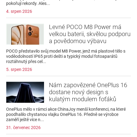
pokořují rekordy. Ales...
4. srpen 2026
Levné POCO M8 Power má
velkou baterii, skvělou podporu
a povědomou výbavu
POCO představilo svůj model M8 Power, jenž má plastové tělo s
voděodolností IP65 proti dešti a typický modul fotoaparátů
roztáhnutý přes cel...
5. srpen 2026
Nám zapovězené OnePlus 16
dostane nový design s
kulatým modulem foťáků
OnePlus mělo v rámci akce ChinaJoy menší konferenci, na které
poodhalilo chystanou vlajku OnePlus 16. Předně se výrobce
zaměří ještě více n...
31. červenec 2026