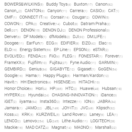
BOWERS&WILKINS
Buddy Toys
Buxton
Canon
(5)
(4)
(17)
(82)
Canon_
CANTON
Canyon
Carrera
CASIO
CAT
(2)
(8)
(11)
(1)
(8)
(1)
CMF
CONNECT IT
Corsair
Cougar
COWIN
(1)
(16)
(16)
(2)
(5)
COWON
CPA
Creative
Cubot
Datram Praha
(1)
(2)
(14)
(8)
(2)
Dell
DENON
DENON DJ
DENON Professional
(207)
(15)
(2)
(3)
Denver
DF Models
dfModels
DJI
DM.LIFE
(6)
(1)
(2)
(92)
(1)
Doogee
EarFun
ECG
EDIFIER
EIZO
Elac
(11)
(7)
(9)
(8)
(42)
(15)
ELO
Energy Sistem
EP Line
EPSON
eSTAR
(16)
(59)
(1)
(2)
(2)
EVOLVEO
FENDA
FiiO
FLEG
FONESTAR
Forever
(2)
(25)
(4)
(1)
(1)
(1)
FrameXX
Fujifilm
Fujitsu
Fyne Audio
GARMIN
(3)
(10)
(27)
(11)
(1)
GEMBIRD
Genius
GIGABYTE
Gigaset
GoGEN
(2)
(34)
(12)
(1)
(54)
Google
Hama
Happy Plugs
Harman/Kardon
(16)
(7)
(5)
(12)
Havit
HH Electronics
HISENSE
HITACHI
(7)
(4)
(35)
(13)
Honor Choice
Hori
HP
HTC
Huawei
Hubsan
(6)
(4)
(385)
(2)
(48)
(18)
HYPERX
Hyundai
CHASING-INNOVATION
iDance
(23)
(24)
(1)
(3)
iGET
iiyama
Insta360
Intezze
ION
JABRA
(2)
(94)
(2)
(11)
(3)
(34)
Jamara
JAMO
JBL
JOY-IT
JVC
Klipsch
(1)
(22)
(149)
(3)
(49)
(32)
Koss
KRK
KURZWEIL
Land Rover
Laney
LEA
(42)
(5)
(5)
(2)
(6)
(1)
LENCO
Lenovo
LG
Lithe Audio
LOGITECH
(2)
(254)
(245)
(11)
(28)
Mackie
MAD CATZ
Magnat
MAONO
Marshall
(16)
(4)
(14)
(1)
(22)