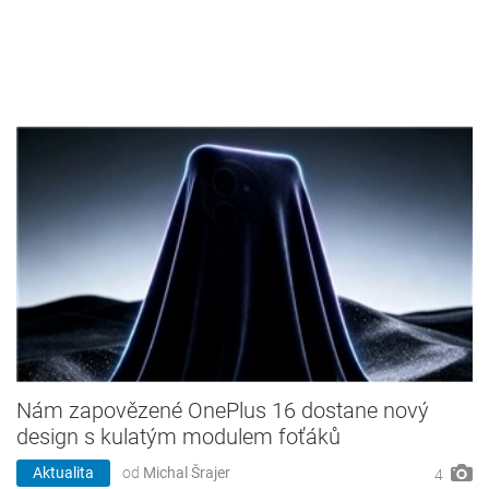
Nám zapovězené OnePlus 16 dostane nový
design s kulatým modulem foťáků
Aktualita
od
Michal Šrajer
4