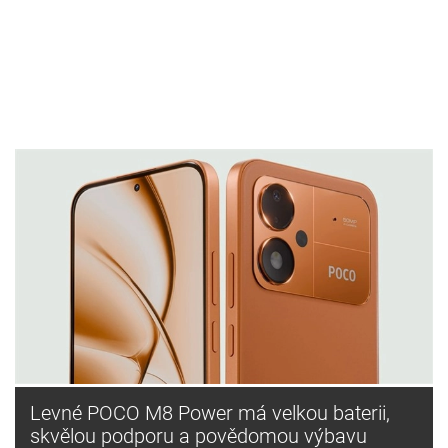
Levné POCO M8 Power má velkou baterii,
skvělou podporu a povědomou výbavu