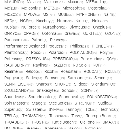
M-AUDIO
Mavic
Maxcom
Maxxo
MEEaudio
(5)
(1)
(18)
(1)
(1)
Meizu
Meliconi
METZ
Microsoft
Motorola
(1)
(12)
(20)
(26)
(24)
MOZOS
MPOW
MSI
MUSE
MYPHONE
Naim
(1)
(4)
(91)
(32)
(16)
(2)
NEC
NGS
Niceboy
Nikon
Ninco
Nokia
(16)
(21)
(6)
(33)
(5)
(17)
Nubia
NuForce
Nuraphone
Olympus
Oneplus
(1)
(4)
(2)
(10)
(4)
ONKYO
OPPO
Optoma
Orava
OUKITEL
OZONE
(6)
(15)
(38)
(34)
(1)
(5)
Panasonic
Patriot
Peavey
(94)
(1)
(4)
Performance Designed Products
Philips
PIONEER
(15)
(284)
(18)
Plantronics
Poco
Polaroid
POLK AUDIO
Poly
(8)
(10)
(1)
(19)
(18)
Potensic
PRESONUS
PRESTIGIO
Pure Audio
QCY
(3)
(6)
(14)
(1)
(7)
RASPBERRY
Rayline
RAZER
RC Sale
RCF
(1)
(1)
(14)
(1)
(14)
Realme
Reloop
Ricoh
Roadstar
ROCCAT
ROLLEI
(10)
(3)
(2)
(1)
(3)
(1)
Ruggear
Sades
Samson
Samsung
Sencor
(1)
(14)
(13)
(319)
(45)
SENNHEISER
Sharp
SHURE
S-Idee
SilentiumPC
(46)
(37)
(5)
(2)
(2)
SKULLCANDY
Snakebyte
Sonos
SONY
(18)
(4)
(10)
(136)
Soundeus
Soundmaster
Soundpeats
SOUNDSATION
(1)
(2)
(8)
(4)
Spin Master
Stagg
SteelSeries
STRONG
Sudio
(1)
(2)
(8)
(17)
(2)
Superlux
Swissten
SYMA
Tannoy
TCL
Technics
(7)
(4)
(6)
(1)
(68)
(4)
TESLA
THOMSON
Toshiba
Trevi
Triumph Board
(2)
(18)
(34)
(3)
(5)
TRUAUDIO
TRUST
Turtle Beach
UleFone
UMAX
(19)
(32)
(5)
(14)
(21)
UMIDIGI
uRage
Urbanears
Valco
Victrola
(2)
(6)
(7)
(2)
(1)