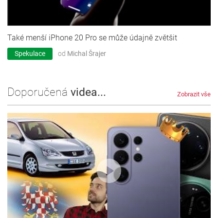
Také menší iPhone 20 Pro se může údajně zvětšit
Spekulace
od
Michal Šrajer
Doporučená
videa...
Zobrazit vše