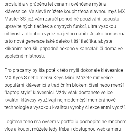
proslulé a v průběhu let cenami ověnčené myši a
klávesnice. Ve slevě můžete koupit třeba slavnou myš MX
Master 3S, jež vám zaručí pohodlné používání, spoustu
upravitelných tlačítek a chytrých funkcí, ultra vysokou
citlivost a dlouhou výdrž na jedno nabití. A jako bonus má
tato nová generace také daleko tišší tlačítka, abyste
klikáním nerušili případně někoho v kanceláři či doma ve
společné místnosti.
Pro pracanty by šla poté k této myši dokonale klávesnice
MX Kyes S nebo menší Keys Mini. Můžete mít velice
populární klávesnici s tradičním blokem čísel nebo menší
“laptop style” klávesnici. Vždy však dostanete velice
kvalitní klávesy využívají nejmodernější membránové
technologie s vysokou kvalitou výroby či excelentní výdrží.
Logitech toho má ovšem v portfoliu pochopitelně mnohem
více a koupit můžete tedy třeba i dostupnou webkameru