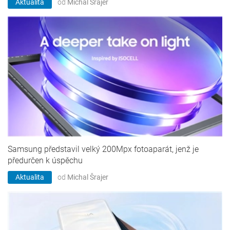
Aktualita
od
Michal Šrajer
Samsung představil velký 200Mpx fotoaparát, jenž je
předurčen k úspěchu
Aktualita
od
Michal Šrajer