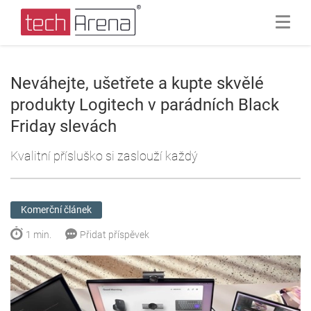
Neváhejte, ušetřete a kupte skvělé
produkty Logitech v parádních Black
Friday slevách
Kvalitní přísluško si zaslouží každý
Komerční článek
1 min.
Přidat příspěvek