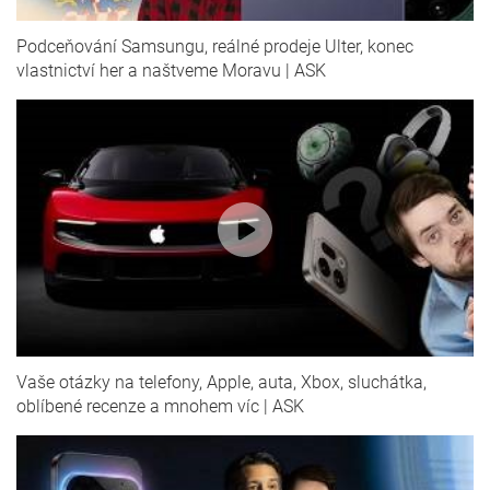
Podceňování Samsungu, reálné prodeje Ulter, konec
vlastnictví her a naštveme Moravu | ASK
Vaše otázky na telefony, Apple, auta, Xbox, sluchátka,
oblíbené recenze a mnohem víc | ASK