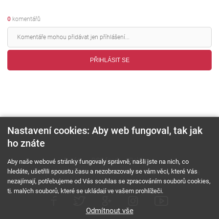
0
komentářů
PŘIHLÁSIT SE
Nastavení cookies: Aby web fungoval, tak jak
ho znáte
O nás
RSS feed
Reklama
Aby naše webové stránky fungovaly správně, našli jste na nich, co
hledáte, ušetřili spoustu času a nezobrazovaly se vám věci, které Vás
Podmínky použití a ochrana soukromí
Cookies
Kariéra
nezajímají, potřebujeme od Vás souhlas se zpracováním souborů cookies,
tj. malých souborů, které se ukládají ve vašem prohlížeči.
Odmítnout vše