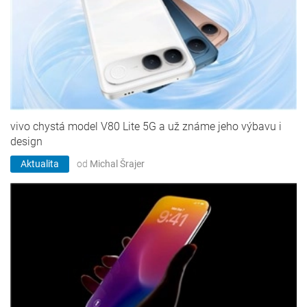
vivo chystá model V80 Lite 5G a už známe jeho výbavu i
design
Aktualita
od
Michal Šrajer