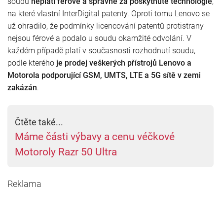
soudu
neplatí férově a správně za poskytnuté technologie
,
na které vlastní InterDigital patenty. Oproti tomu Lenovo se
už ohradilo, že podmínky licencování patentů protistrany
nejsou férové a podalo u soudu okamžité odvolání. V
každém případě platí v současnosti rozhodnutí soudu,
podle kterého
je prodej veškerých přístrojů Lenovo a
Motorola podporující GSM, UMTS, LTE a 5G sítě v zemi
zakázán
.
Čtěte také...
Máme části výbavy a cenu véčkové
Motoroly Razr 50 Ultra
Reklama