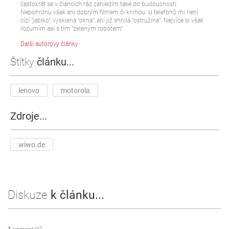
častokrát se v článcích rád zahledím také do budoucnosti.
Nepohrdnu však ani dobrým filmem či knihou. U telefonů mi není
cízí "jablko", vysklená "okna", ani již shnilá "ostružina". Nejvíce si však
rozumím asi s tím "zeleným robotem".
Další autorovy články
Štítky
článku...
lenovo
motorola
Zdroje...
wiwo.de
Diskuze
k článku...