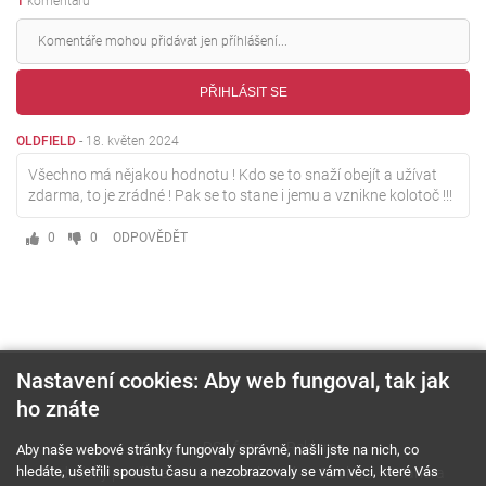
1
komentářů
PŘIHLÁSIT SE
OLDFIELD
-
18. květen 2024
Všechno má nějakou hodnotu ! Kdo se to snaží obejít a užívat
zdarma, to je zrádné ! Pak se to stane i jemu a vznikne kolotoč !!!
0
0
ODPOVĚDĚT
Nastavení cookies: Aby web fungoval, tak jak
ho znáte
O nás
RSS feed
Reklama
Aby naše webové stránky fungovaly správně, našli jste na nich, co
hledáte, ušetřili spoustu času a nezobrazovaly se vám věci, které Vás
Podmínky použití a ochrana soukromí
Cookies
Kariéra