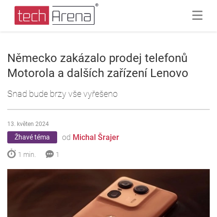
Německo zakázalo prodej telefonů
Motorola a dalších zařízení Lenovo
Snad bude brzy vše vyřešeno
13. květen 2024
od
Michal Šrajer
Žhavé téma
1 min.
1