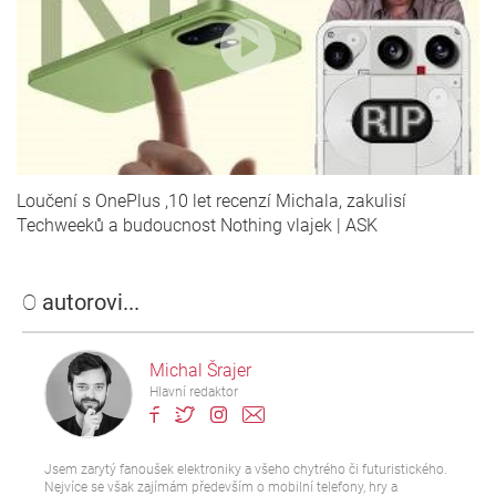
Loučení s OnePlus ,10 let recenzí Michala, zakulisí
Techweeků a budoucnost Nothing vlajek | ASK
O
autorovi...
Michal Šrajer
Hlavní redaktor
Jsem zarytý fanoušek elektroniky a všeho chytrého či futuristického.
Nejvíce se však zajímám především o mobilní telefony, hry a