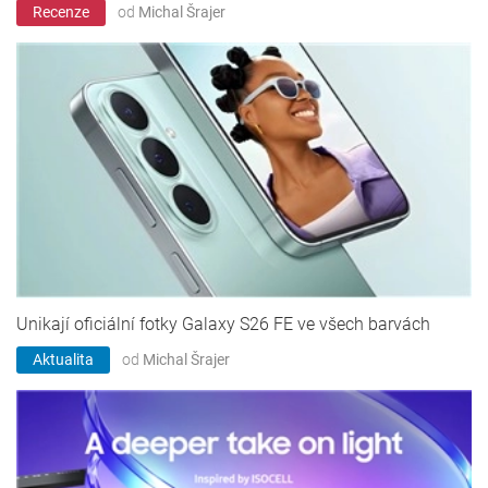
Recenze
od
Michal Šrajer
Unikají oficiální fotky Galaxy S26 FE ve všech barvách
Aktualita
od
Michal Šrajer