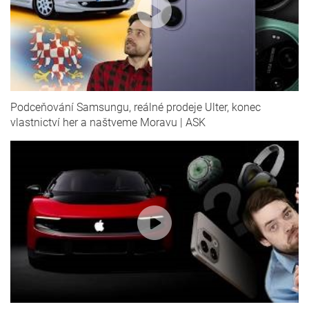
Podceňování Samsungu, reálné prodeje Ulter, konec
vlastnictví her a naštveme Moravu | ASK