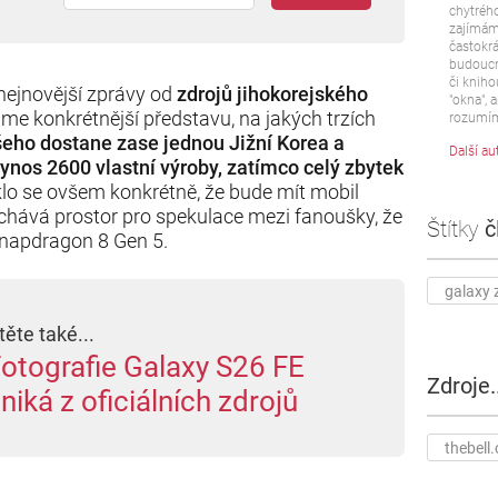
chytrého
zajímám 
častokrá
budoucn
či kniho
 nejnovější zprávy od
zdrojů jihokorejského
"okna", a
me konkrétnější představu, na jakých trzích
rozumím
šeho dostane zase jednou Jižní Korea a
Další au
ynos 2600 vlastní výroby, zatímco celý zbytek
klo se ovšem konkrétně, že bude mít mobil
chává prostor pro spekulace mezi fanoušky, že
Štítky
č
Snapdragon 8 Gen 5.
galaxy z
těte také...
otografie Galaxy S26 FE
Zdroje..
niká z oficiálních zdrojů
thebell.