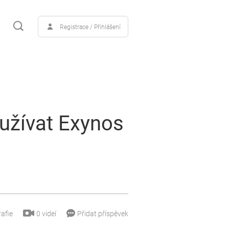
Registrace / Přihlášení
oužívat Exynos
0
videí
afie
Přidat příspěvek