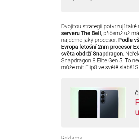
Dvojitou strategii potvrzují také
serveru The Bell
, přičemž už má
najdeme jaký procesor.
Podle v
Evropa letošní 2nm procesor Ex
světa obdrží Snapdragon
. Neře
Snapdragon 8 Elite Gen 5. To ne
může mít Flip8 ve světě slabší 
Č
F
u
Reklama