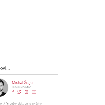
ovi...
Michal Šrajer
Hlavní redaktor
rytý fanoušek elektroniky a všeho