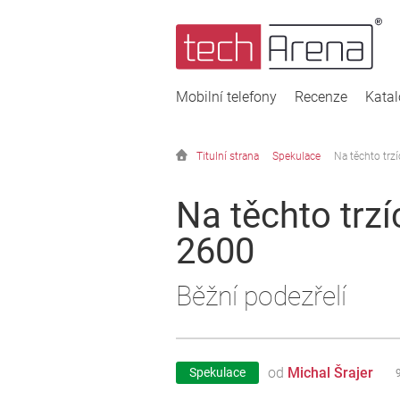
Mobilní telefony
Recenze
Kata
Titulní strana
Spekulace
Na těchto trz
Na těchto trz
2600
Běžní podezřelí
od
Michal Šrajer
Spekulace