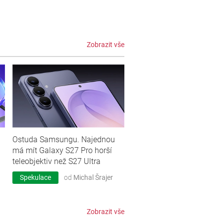
Zobrazit vše
Ostuda Samsungu. Najednou
má mít Galaxy S27 Pro horší
teleobjektiv než S27 Ultra
Spekulace
od
Michal Šrajer
Zobrazit vše