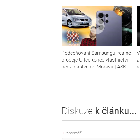
Podceňování Samsungu, reálné
V
prodeje Ulter, konec vlastnictví
a
her a naštveme Moravu | ASK
r
Diskuze
k článku...
0
komentářů