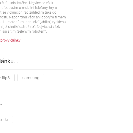
 či futuristického. Nejvíce se však
především o mobilní telefony, hry a
t se v článcích rád zahledím také do
osti. Nepohrdnu však ani dobrým filmem
u. U telefonů mi není cízí "jablko", vysklená
ni již shnilá "ostružina". Nejvíce si však
 asi s tím "zeleným robotem".
torovy články
lánku...
 flip8
samsung
.
co.kr