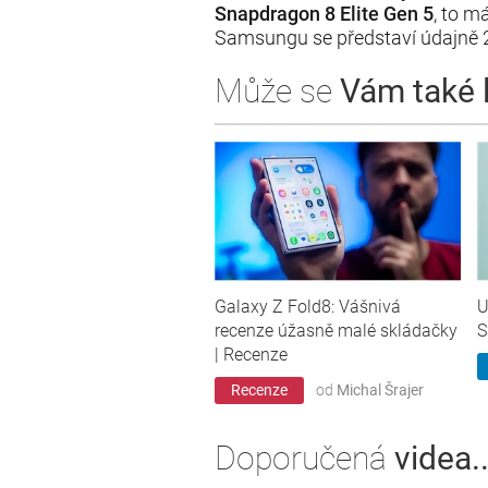
Snapdragon 8 Elite Gen 5
, to m
Samsungu se představí údajně 2
Může se
Vám také lí
Galaxy Z Fold8: Vášnivá
U
recenze úžasně malé skládačky
S
| Recenze
Recenze
od
Michal Šrajer
Doporučená
videa..