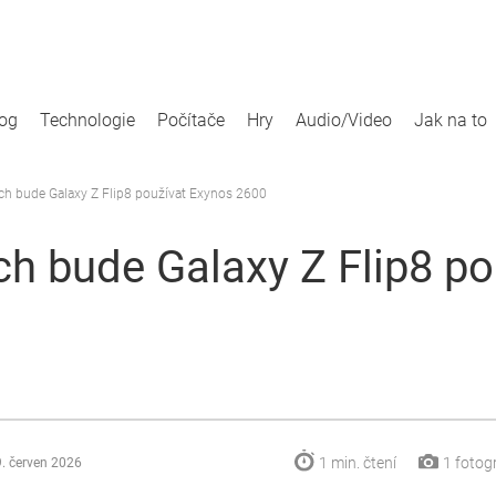
log
Technologie
Počítače
Hry
Audio/Video
Jak na to
ích bude Galaxy Z Flip8 používat Exynos 2600
ích bude Galaxy Z Flip8 p
1 min.
čtení
1
fotogr
9. červen 2026