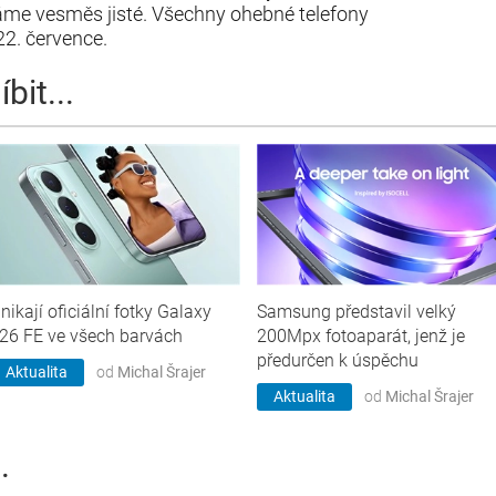
áme vesměs jisté. Všechny ohebné telefony
2. července.
bit...
nikají oficiální fotky Galaxy
Samsung představil velký
26 FE ve všech barvách
200Mpx fotoaparát, jenž je
předurčen k úspěchu
Aktualita
od
Michal Šrajer
Aktualita
od
Michal Šrajer
.