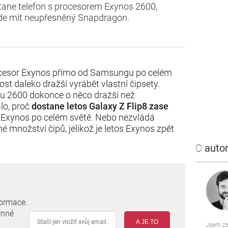
tane telefon s procesorem Exynos 2600,
de mít neupřesněný Snapdragon.
rocesor Exynos přímo od Samsungu po celém
ost daleko dražší vyrábět vlastní čipsety.
u 2600 dokonce o něco dražší než
lo, proč
dostane letos Galaxy Z Flip8 zase
 Exynos po celém světě. Nebo nezvládá
 množství čipů, jelikož je letos Exynos zpět
O
autor
formace.
rnné
A JE TO
Jsem za