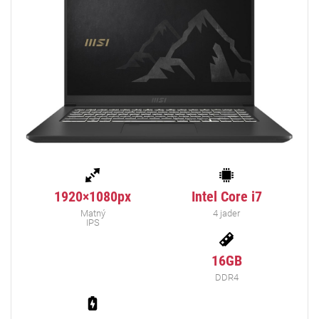
1920×1080px
Intel Core i7
Matný
4 jader
IPS
16GB
DDR4