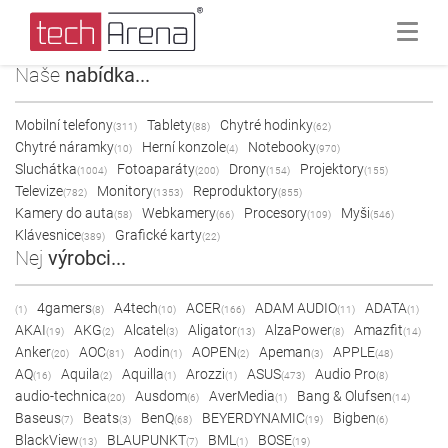
Naše
nabídka...
Mobilní telefony
Tablety
Chytré hodinky
(311)
(88)
(62)
Chytré náramky
Herní konzole
Notebooky
(10)
(4)
(970)
Sluchátka
Fotoaparáty
Drony
Projektory
(1004)
(200)
(154)
(155)
Televize
Monitory
Reproduktory
(782)
(1353)
(855)
Kamery do auta
Webkamery
Procesory
Myši
(58)
(66)
(109)
(546)
Klávesnice
Grafické karty
(389)
(22)
Nej
výrobci...
4gamers
A4tech
ACER
ADAM AUDIO
ADATA
(1)
(8)
(10)
(166)
(11)
(1)
AKAI
AKG
Alcatel
Aligator
AlzaPower
Amazfit
(19)
(2)
(3)
(13)
(8)
(14)
Anker
AOC
Aodin
AOPEN
Apeman
APPLE
(20)
(81)
(1)
(2)
(3)
(48)
AQ
Aquila
Aquilla
Arozzi
ASUS
Audio Pro
(16)
(2)
(1)
(1)
(473)
(8)
audio-technica
Ausdom
AverMedia
Bang & Olufsen
(20)
(6)
(1)
(14)
Baseus
Beats
BenQ
BEYERDYNAMIC
Bigben
(7)
(3)
(68)
(19)
(6)
BlackView
BLAUPUNKT
BML
BOSE
(13)
(7)
(1)
(19)