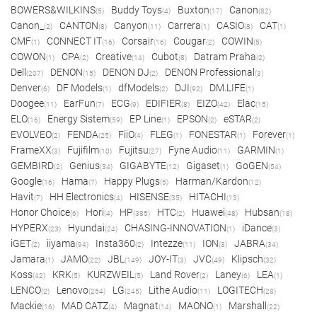
BOWERS&WILKINS
Buddy Toys
Buxton
Canon
(5)
(4)
(17)
(82)
Canon_
CANTON
Canyon
Carrera
CASIO
CAT
(2)
(8)
(11)
(1)
(8)
(1)
CMF
CONNECT IT
Corsair
Cougar
COWIN
(1)
(16)
(16)
(2)
(5)
COWON
CPA
Creative
Cubot
Datram Praha
(1)
(2)
(14)
(8)
(2)
Dell
DENON
DENON DJ
DENON Professional
(207)
(15)
(2)
(3)
Denver
DF Models
dfModels
DJI
DM.LIFE
(6)
(1)
(2)
(92)
(1)
Doogee
EarFun
ECG
EDIFIER
EIZO
Elac
(11)
(7)
(9)
(8)
(42)
(15)
ELO
Energy Sistem
EP Line
EPSON
eSTAR
(16)
(59)
(1)
(2)
(2)
EVOLVEO
FENDA
FiiO
FLEG
FONESTAR
Forever
(2)
(25)
(4)
(1)
(1)
(1)
FrameXX
Fujifilm
Fujitsu
Fyne Audio
GARMIN
(3)
(10)
(27)
(11)
(1)
GEMBIRD
Genius
GIGABYTE
Gigaset
GoGEN
(2)
(34)
(12)
(1)
(54)
Google
Hama
Happy Plugs
Harman/Kardon
(16)
(7)
(5)
(12)
Havit
HH Electronics
HISENSE
HITACHI
(7)
(4)
(35)
(13)
Honor Choice
Hori
HP
HTC
Huawei
Hubsan
(6)
(4)
(385)
(2)
(48)
(18)
HYPERX
Hyundai
CHASING-INNOVATION
iDance
(23)
(24)
(1)
(3)
iGET
iiyama
Insta360
Intezze
ION
JABRA
(2)
(94)
(2)
(11)
(3)
(34)
Jamara
JAMO
JBL
JOY-IT
JVC
Klipsch
(1)
(22)
(149)
(3)
(49)
(32)
Koss
KRK
KURZWEIL
Land Rover
Laney
LEA
(42)
(5)
(5)
(2)
(6)
(1)
LENCO
Lenovo
LG
Lithe Audio
LOGITECH
(2)
(254)
(245)
(11)
(28)
Mackie
MAD CATZ
Magnat
MAONO
Marshall
(16)
(4)
(14)
(1)
(22)