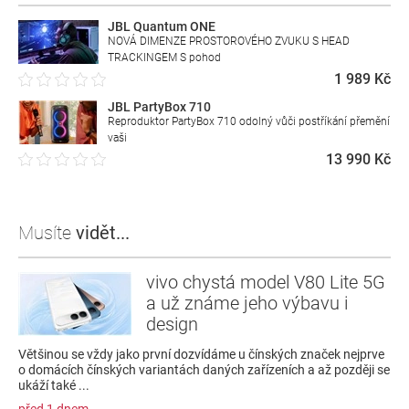
JBL Quantum ONE
NOVÁ DIMENZE PROSTOROVÉHO ZVUKU S HEAD
TRACKINGEM S pohod
1 989 Kč
JBL PartyBox 710
Reproduktor PartyBox 710 odolný vůči postříkání přemění
vaši
13 990 Kč
Musíte
vidět...
vivo chystá model V80 Lite 5G
a už známe jeho výbavu i
design
Většinou se vždy jako první dozvídáme u čínských značek nejprve
o domácích čínských variantách daných zařízeních a až později se
ukáží také ...
před 1 dnem