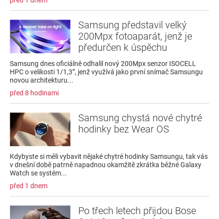
Samsung představil velký
200Mpx fotoaparát, jenž je
předurčen k úspěchu
Samsung dnes oficiálně odhalil nový 200Mpx senzor ISOCELL
HPC o velikosti 1/1,3”, jenž využívá jako první snímač Samsungu
novou architekturu...
před 8 hodinami
Samsung chystá nové chytré
hodinky bez Wear OS
Kdybyste si měli vybavit nějaké chytré hodinky Samsungu, tak vás
v dnešní době patrně napadnou okamžitě zkrátka běžné Galaxy
Watch se systém...
před 1 dnem
Po třech letech přijdou Bose