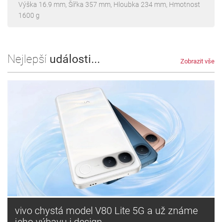
Výška 16.9 mm, Šířka 357 mm, Hloubka 234 mm, Hmotnost
1600 g
Nejlepší
události...
Zobrazit vše
vivo chystá model V80 Lite 5G a už známe