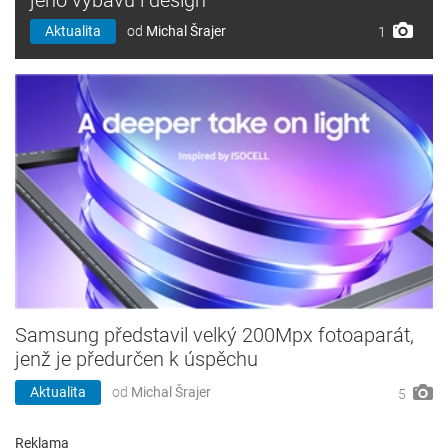
jeho výbavu i design
Aktualita
od
Michal Šrajer
1
Samsung představil velký 200Mpx fotoaparát,
jenž je předurčen k úspěchu
Aktualita
od
Michal Šrajer
5
Reklama