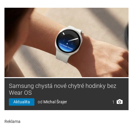
Samsung chystá nové chytré hodinky bez
Wear OS
Aktualita
od
Michal Šrajer
1
Reklama