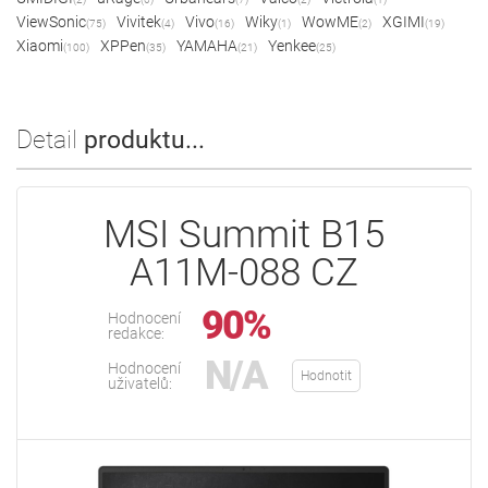
ViewSonic
Vivitek
Vivo
Wiky
WowME
XGIMI
(75)
(4)
(16)
(1)
(2)
(19)
Xiaomi
XPPen
YAMAHA
Yenkee
(100)
(35)
(21)
(25)
Detail
produktu...
MSI Summit B15
A11M-088 CZ
90%
Hodnocení
redakce:
N/A
Hodnocení
Hodnotit
uživatelů: