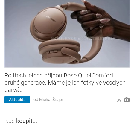
Po třech letech přijdou Bose QuietComfort
druhé generace. Máme jejich fotky ve veselých
barvách
Aktualita
od
Michal Šrajer
39
Kde
koupit...