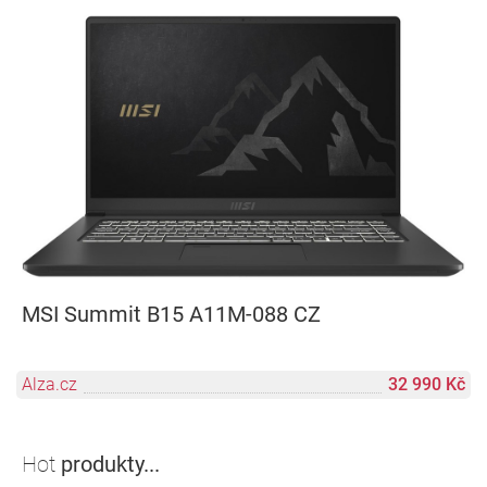
MSI Summit B15 A11M-088 CZ
Alza.cz
32 990 Kč
Hot
produkty...