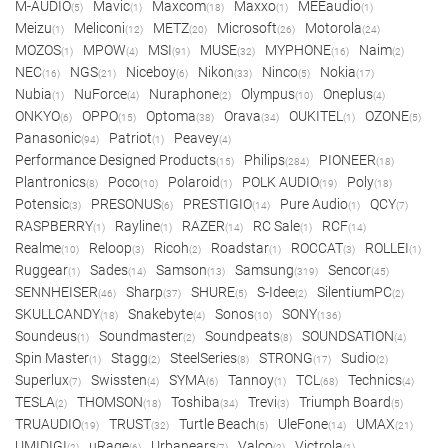
M-AUDIO
Mavic
Maxcom
Maxxo
MEEaudio
(5)
(1)
(18)
(1)
(1)
Meizu
Meliconi
METZ
Microsoft
Motorola
(1)
(12)
(20)
(26)
(24)
MOZOS
MPOW
MSI
MUSE
MYPHONE
Naim
(1)
(4)
(91)
(32)
(16)
(2)
NEC
NGS
Niceboy
Nikon
Ninco
Nokia
(16)
(21)
(6)
(33)
(5)
(17)
Nubia
NuForce
Nuraphone
Olympus
Oneplus
(1)
(4)
(2)
(10)
(4)
ONKYO
OPPO
Optoma
Orava
OUKITEL
OZONE
(6)
(15)
(38)
(34)
(1)
(5)
Panasonic
Patriot
Peavey
(94)
(1)
(4)
Performance Designed Products
Philips
PIONEER
(15)
(284)
(18)
Plantronics
Poco
Polaroid
POLK AUDIO
Poly
(8)
(10)
(1)
(19)
(18)
Potensic
PRESONUS
PRESTIGIO
Pure Audio
QCY
(3)
(6)
(14)
(1)
(7)
RASPBERRY
Rayline
RAZER
RC Sale
RCF
(1)
(1)
(14)
(1)
(14)
Realme
Reloop
Ricoh
Roadstar
ROCCAT
ROLLEI
(10)
(3)
(2)
(1)
(3)
(1)
Ruggear
Sades
Samson
Samsung
Sencor
(1)
(14)
(13)
(319)
(45)
SENNHEISER
Sharp
SHURE
S-Idee
SilentiumPC
(46)
(37)
(5)
(2)
(2)
SKULLCANDY
Snakebyte
Sonos
SONY
(18)
(4)
(10)
(136)
Soundeus
Soundmaster
Soundpeats
SOUNDSATION
(1)
(2)
(8)
(4)
Spin Master
Stagg
SteelSeries
STRONG
Sudio
(1)
(2)
(8)
(17)
(2)
Superlux
Swissten
SYMA
Tannoy
TCL
Technics
(7)
(4)
(6)
(1)
(68)
(4)
TESLA
THOMSON
Toshiba
Trevi
Triumph Board
(2)
(18)
(34)
(3)
(5)
TRUAUDIO
TRUST
Turtle Beach
UleFone
UMAX
(19)
(32)
(5)
(14)
(21)
UMIDIGI
uRage
Urbanears
Valco
Victrola
(2)
(6)
(7)
(2)
(1)