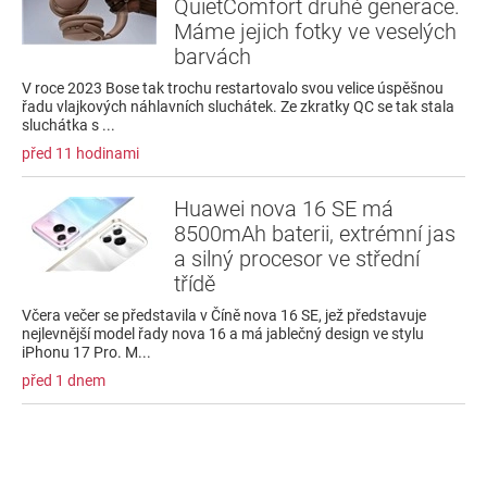
QuietComfort druhé generace.
Máme jejich fotky ve veselých
barvách
V roce 2023 Bose tak trochu restartovalo svou velice úspěšnou
řadu vlajkových náhlavních sluchátek. Ze zkratky QC se tak stala
sluchátka s ...
před 11 hodinami
Huawei nova 16 SE má
8500mAh baterii, extrémní jas
a silný procesor ve střední
třídě
Včera večer se představila v Číně nova 16 SE, jež představuje
nejlevnější model řady nova 16 a má jablečný design ve stylu
iPhonu 17 Pro. M...
před 1 dnem