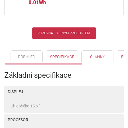
0.01Wh
POROVNAT S JINÝM PRODUKTEM
PŘEHLED
SPECIFIKACE
ČLÁNKY
FO
Základní specifikace
DISPLEJ
Úhlopříčka 15.6 "
PROCESOR