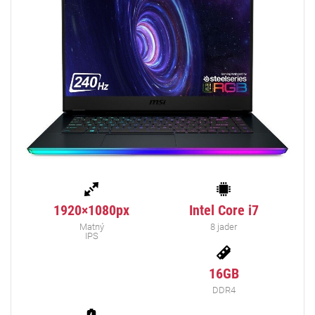
1920×1080px
Intel Core i7
Matný
8 jader
IPS
16GB
DDR4