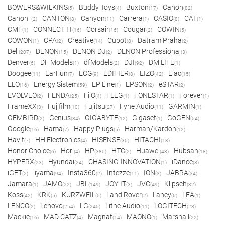
BOWERS&WILKINS
Buddy Toys
Buxton
Canon
(5)
(4)
(17)
(82)
Canon_
CANTON
Canyon
Carrera
CASIO
CAT
(2)
(8)
(11)
(1)
(8)
(1)
CMF
CONNECT IT
Corsair
Cougar
COWIN
(1)
(16)
(16)
(2)
(5)
COWON
CPA
Creative
Cubot
Datram Praha
(1)
(2)
(14)
(8)
(2)
Dell
DENON
DENON DJ
DENON Professional
(207)
(15)
(2)
(3)
Denver
DF Models
dfModels
DJI
DM.LIFE
(6)
(1)
(2)
(92)
(1)
Doogee
EarFun
ECG
EDIFIER
EIZO
Elac
(11)
(7)
(9)
(8)
(42)
(15)
ELO
Energy Sistem
EP Line
EPSON
eSTAR
(16)
(59)
(1)
(2)
(2)
EVOLVEO
FENDA
FiiO
FLEG
FONESTAR
Forever
(2)
(25)
(4)
(1)
(1)
(1)
FrameXX
Fujifilm
Fujitsu
Fyne Audio
GARMIN
(3)
(10)
(27)
(11)
(1)
GEMBIRD
Genius
GIGABYTE
Gigaset
GoGEN
(2)
(34)
(12)
(1)
(54)
Google
Hama
Happy Plugs
Harman/Kardon
(16)
(7)
(5)
(12)
Havit
HH Electronics
HISENSE
HITACHI
(7)
(4)
(35)
(13)
Honor Choice
Hori
HP
HTC
Huawei
Hubsan
(6)
(4)
(385)
(2)
(48)
(18)
HYPERX
Hyundai
CHASING-INNOVATION
iDance
(23)
(24)
(1)
(3)
iGET
iiyama
Insta360
Intezze
ION
JABRA
(2)
(94)
(2)
(11)
(3)
(34)
Jamara
JAMO
JBL
JOY-IT
JVC
Klipsch
(1)
(22)
(149)
(3)
(49)
(32)
Koss
KRK
KURZWEIL
Land Rover
Laney
LEA
(42)
(5)
(5)
(2)
(6)
(1)
LENCO
Lenovo
LG
Lithe Audio
LOGITECH
(2)
(254)
(245)
(11)
(28)
Mackie
MAD CATZ
Magnat
MAONO
Marshall
(16)
(4)
(14)
(1)
(22)