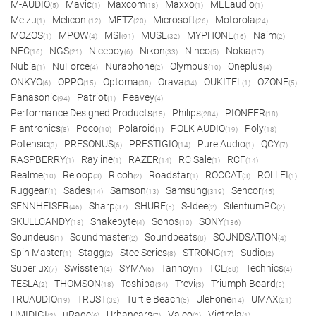
M-AUDIO
Mavic
Maxcom
Maxxo
MEEaudio
(5)
(1)
(18)
(1)
(1)
Meizu
Meliconi
METZ
Microsoft
Motorola
(1)
(12)
(20)
(26)
(24)
MOZOS
MPOW
MSI
MUSE
MYPHONE
Naim
(1)
(4)
(91)
(32)
(16)
(2)
NEC
NGS
Niceboy
Nikon
Ninco
Nokia
(16)
(21)
(6)
(33)
(5)
(17)
Nubia
NuForce
Nuraphone
Olympus
Oneplus
(1)
(4)
(2)
(10)
(4)
ONKYO
OPPO
Optoma
Orava
OUKITEL
OZONE
(6)
(15)
(38)
(34)
(1)
(5)
Panasonic
Patriot
Peavey
(94)
(1)
(4)
Performance Designed Products
Philips
PIONEER
(15)
(284)
(18)
Plantronics
Poco
Polaroid
POLK AUDIO
Poly
(8)
(10)
(1)
(19)
(18)
Potensic
PRESONUS
PRESTIGIO
Pure Audio
QCY
(3)
(6)
(14)
(1)
(7)
RASPBERRY
Rayline
RAZER
RC Sale
RCF
(1)
(1)
(14)
(1)
(14)
Realme
Reloop
Ricoh
Roadstar
ROCCAT
ROLLEI
(10)
(3)
(2)
(1)
(3)
(1)
Ruggear
Sades
Samson
Samsung
Sencor
(1)
(14)
(13)
(319)
(45)
SENNHEISER
Sharp
SHURE
S-Idee
SilentiumPC
(46)
(37)
(5)
(2)
(2)
SKULLCANDY
Snakebyte
Sonos
SONY
(18)
(4)
(10)
(136)
Soundeus
Soundmaster
Soundpeats
SOUNDSATION
(1)
(2)
(8)
(4)
Spin Master
Stagg
SteelSeries
STRONG
Sudio
(1)
(2)
(8)
(17)
(2)
Superlux
Swissten
SYMA
Tannoy
TCL
Technics
(7)
(4)
(6)
(1)
(68)
(4)
TESLA
THOMSON
Toshiba
Trevi
Triumph Board
(2)
(18)
(34)
(3)
(5)
TRUAUDIO
TRUST
Turtle Beach
UleFone
UMAX
(19)
(32)
(5)
(14)
(21)
UMIDIGI
uRage
Urbanears
Valco
Victrola
(2)
(6)
(7)
(2)
(1)