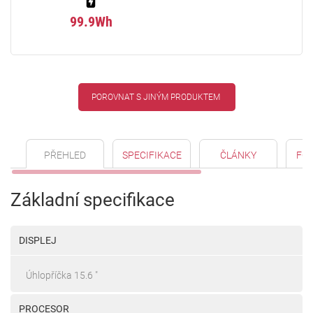
99.9Wh
POROVNAT S JINÝM PRODUKTEM
PŘEHLED
SPECIFIKACE
ČLÁNKY
FO
Základní specifikace
DISPLEJ
Úhlopříčka 15.6 "
PROCESOR