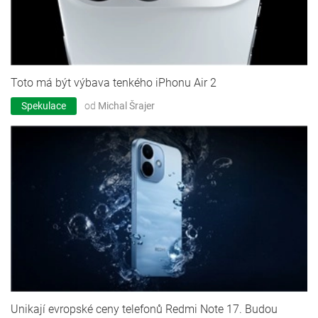
Toto má být výbava tenkého iPhonu Air 2
Spekulace
od
Michal Šrajer
Unikají evropské ceny telefonů Redmi Note 17. Budou