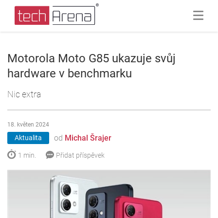
Motorola Moto G85 ukazuje svůj
hardware v benchmarku
Nic extra
18. květen 2024
od
Michal Šrajer
Aktualita
1 min.
Přidat příspěvek