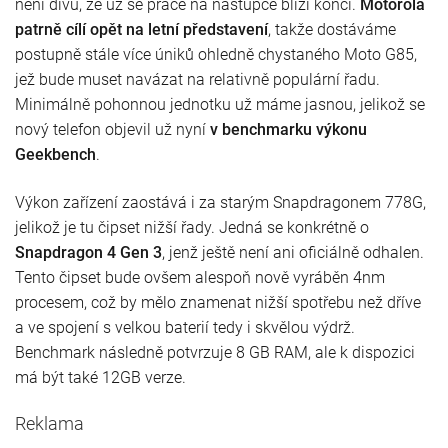
není divu, že už se práce na nástupce blíží konci.
Motorola
patrně cílí opět na letní představení
, takže dostáváme
postupně stále více úniků ohledně chystaného Moto G85,
jež bude muset navázat na relativně populární řadu.
Minimálně pohonnou jednotku už máme jasnou, jelikož se
nový telefon objevil už nyní
v benchmarku výkonu
Geekbench
.
Výkon zařízení zaostává i za starým Snapdragonem 778G,
jelikož je tu čipset nižší řady. Jedná se konkrétně o
Snapdragon 4 Gen 3
, jenž ještě není ani oficiálně odhalen.
Tento čipset bude ovšem alespoň nově vyráběn 4nm
procesem, což by mělo znamenat nižší spotřebu než dříve
a ve spojení s velkou baterií tedy i skvělou výdrž.
Benchmark následně potvrzuje 8 GB RAM, ale k dispozici
má být také 12GB verze.
Reklama