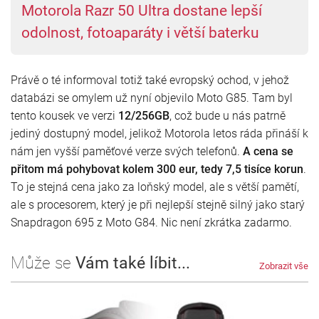
Motorola Razr 50 Ultra dostane lepší
odolnost, fotoaparáty i větší baterku
Právě o té informoval totiž také evropský ochod, v jehož
databázi se omylem už nyní objevilo Moto G85. Tam byl
tento kousek ve verzi
12/256GB
, což bude u nás patrně
jediný dostupný model, jelikož Motorola letos ráda přináší k
nám jen vyšší paměťové verze svých telefonů.
A cena se
přitom má pohybovat kolem 300 eur, tedy 7,5 tisíce korun
.
To je stejná cena jako za loňský model, ale s větší pamětí,
ale s procesorem, který je při nejlepší stejně silný jako starý
Snapdragon 695 z Moto G84. Nic není zkrátka zadarmo.
Může se
Vám také líbit...
Zobrazit vše