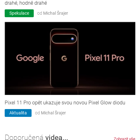
drahé, hodně drahé
Spekulace
od
Michal Šrajer
Pixel 11 Pro opět ukazuje svou novou Pixel Glow diodu
Aktualita
od
Michal Šrajer
Doporučená
videa...
Zobrazit vše