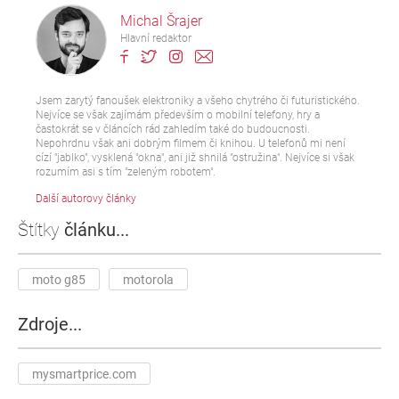
Michal Šrajer
Hlavní redaktor
Jsem zarytý fanoušek elektroniky a všeho chytrého či futuristického.
Nejvíce se však zajímám především o mobilní telefony, hry a
častokrát se v článcích rád zahledím také do budoucnosti.
Nepohrdnu však ani dobrým filmem či knihou. U telefonů mi není
cízí "jablko", vysklená "okna", ani již shnilá "ostružina". Nejvíce si však
rozumím asi s tím "zeleným robotem".
Další autorovy články
Štítky
článku...
moto g85
motorola
Zdroje...
mysmartprice.com