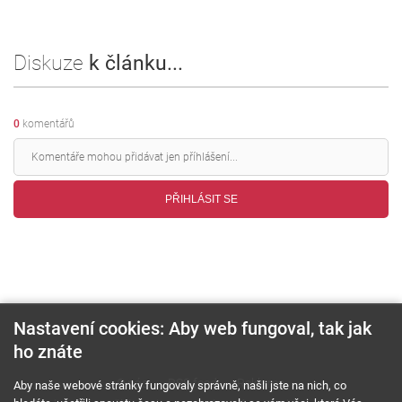
Diskuze
k článku...
0
komentářů
PŘIHLÁSIT SE
Nastavení cookies: Aby web fungoval, tak jak
ho znáte
O nás
RSS feed
Reklama
Aby naše webové stránky fungovaly správně, našli jste na nich, co