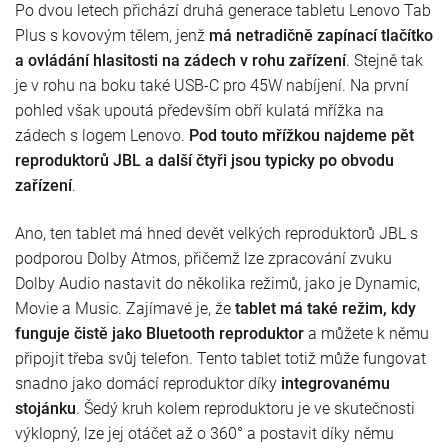
Po dvou letech přichází druhá generace tabletu Lenovo Tab
Plus s kovovým tělem, jenž
má netradičně zapínací tlačítko
a ovládání hlasitosti na zádech v rohu zařízení
. Stejně tak
je v rohu na boku také USB-C pro 45W nabíjení. Na první
pohled však upoutá především obří kulatá mřížka na
zádech s logem Lenovo.
Pod touto mřížkou najdeme pět
reproduktorů JBL a další čtyři jsou typicky po obvodu
zařízení
.
Ano, ten tablet má hned devět velkých reproduktorů JBL s
podporou Dolby Atmos, přičemž lze zpracování zvuku
Dolby Audio nastavit do několika režimů, jako je Dynamic,
Movie a Music. Zajímavé je, že
tablet má také režim, kdy
funguje čistě jako Bluetooth reproduktor
a můžete k němu
připojit třeba svůj telefon. Tento tablet totiž může fungovat
snadno jako domácí reproduktor díky
integrovanému
stojánku
. Šedý kruh kolem reproduktoru je ve skutečnosti
výklopný, lze jej otáčet až o 360° a postavit díky němu