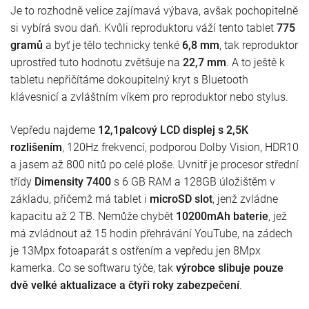
Je to rozhodně velice zajímavá výbava, avšak pochopitelně
si vybírá svou daň. Kvůli reproduktoru váží tento tablet
775
gramů
a byť je tělo technicky tenké
6,8 mm
, tak reproduktor
uprostřed tuto hodnotu zvětšuje na
22,7 mm
. A to ještě k
tabletu nepřičítáme dokoupitelný kryt s Bluetooth
klávesnicí a zvláštním víkem pro reproduktor nebo stylus.
Vepředu najdeme
12,1palcový LCD displej s 2,5K
rozlišením
, 120Hz frekvencí, podporou Dolby Vision, HDR10
a jasem až 800 nitů po celé ploše. Uvnitř je procesor střední
třídy
Dimensity 7400
s 6 GB RAM a 128GB úložištěm v
základu, přičemž má tablet i
microSD slot
, jenž zvládne
kapacitu až 2 TB. Nemůže chybět
10200mAh baterie
, jež
má zvládnout až 15 hodin přehrávání YouTube, na zádech
je 13Mpx fotoaparát s ostřením a vepředu jen 8Mpx
kamerka. Co se softwaru týče, tak
výrobce slibuje pouze
dvě velké aktualizace a čtyři roky zabezpečení
.