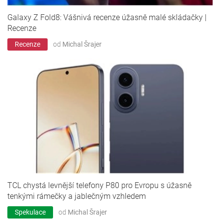
Galaxy Z Fold8: Vášnivá recenze úžasně malé skládačky |
Recenze
Recenze
od
Michal Šrajer
TCL chystá levnější telefony P80 pro Evropu s úžasně
tenkými rámečky a jablečným vzhledem
Spekulace
od
Michal Šrajer