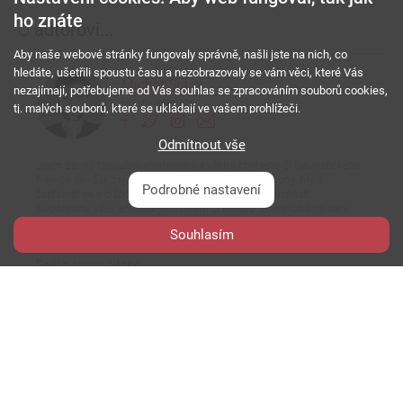
ho znáte
O
autorovi...
Aby naše webové stránky fungovaly správně, našli jste na nich, co
hledáte, ušetřili spoustu času a nezobrazovaly se vám věci, které Vás
Michal Šrajer
nezajímají, potřebujeme od Vás souhlas se zpracováním souborů cookies,
Hlavní redaktor
tj. malých souborů, které se ukládají ve vašem prohlížeči.
Odmítnout vše
Jsem zarytý fanoušek elektroniky a všeho chytrého či futuristického.
Nejvíce se však zajímám především o mobilní telefony, hry a
Podrobné nastavení
častokrát se v článcích rád zahledím také do budoucnosti.
Nepohrdnu však ani dobrým filmem či knihou. U telefonů mi není
cízí "jablko", vysklená "okna", ani již shnilá "ostružina". Nejvíce si však
Souhlasím
rozumím asi s tím "zeleným robotem".
Další autorovy články
Štítky
článku...
JBL
lenovo
lenovo tab plus gen 2
tablet
Zdroje...