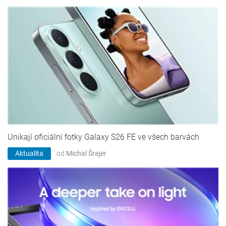
Unikají oficiální fotky Galaxy S26 FE ve všech barvách
Aktualita
od
Michal Šrajer