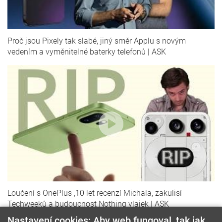
Proč jsou Pixely tak slabé, jiný směr Applu s novým
vedením a vyměnitelné baterky telefonů | ASK
Loučení s OnePlus ,10 let recenzí Michala, zakulisí
Techweeků a budoucnost Nothing vlajek | ASK
Nastavení cookies: Aby web fungoval, tak jak