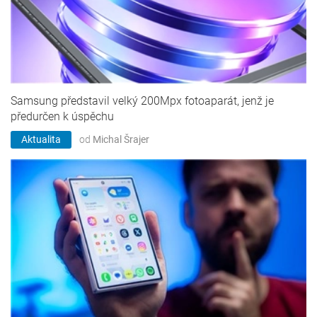
Samsung představil velký 200Mpx fotoaparát, jenž je
předurčen k úspěchu
Aktualita
od
Michal Šrajer