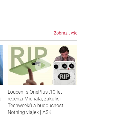
Zobrazit vše
Loučení s OnePlus ,10 let
a
recenzí Michala, zakulisí
Techweeků a budoucnost
Nothing vlajek | ASK