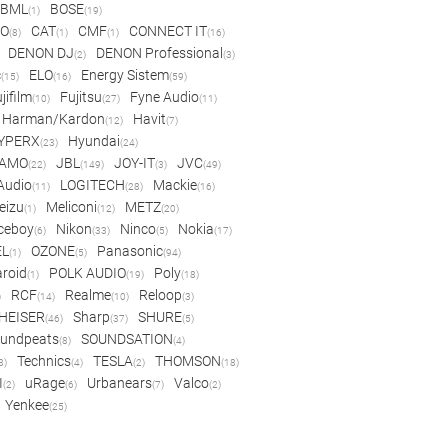
BML
BOSE
(1)
(19)
IO
CAT
CMF
CONNECT IT
(8)
(1)
(1)
(16)
DENON DJ
DENON Professional
(2)
(3)
c
ELO
Energy Sistem
(15)
(16)
(59)
jifilm
Fujitsu
Fyne Audio
(10)
(27)
(11)
Harman/Kardon
Havit
(12)
(7)
YPERX
Hyundai
(23)
(24)
AMO
JBL
JOY-IT
JVC
(22)
(149)
(3)
(49)
 Audio
LOGITECH
Mackie
(11)
(28)
(16)
eizu
Meliconi
METZ
(1)
(12)
(20)
ceboy
Nikon
Ninco
Nokia
(6)
(33)
(5)
(17)
EL
OZONE
Panasonic
(1)
(5)
(94)
aroid
POLK AUDIO
Poly
(1)
(19)
(18)
RCF
Realme
Reloop
)
(14)
(10)
(3)
HEISER
Sharp
SHURE
(46)
(37)
(5)
undpeats
SOUNDSATION
(8)
(4)
Technics
TESLA
THOMSON
8)
(4)
(2)
(18)
I
uRage
Urbanears
Valco
(2)
(6)
(7)
(2)
Yenkee
(25)