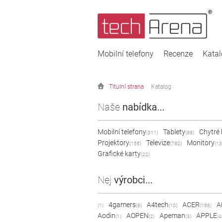
Mobilní telefony
Recenze
Kata
Titulní strana
Katalog
Naše
nabídka...
Mobilní telefony
Tablety
Chytré
(311)
(88)
Projektory
Televize
Monitory
(155)
(782)
(13
Grafické karty
(22)
Nej
výrobci...
4gamers
A4tech
ACER
A
(1)
(8)
(10)
(166)
Aodin
AOPEN
Apeman
APPLE
(1)
(2)
(3)
(4