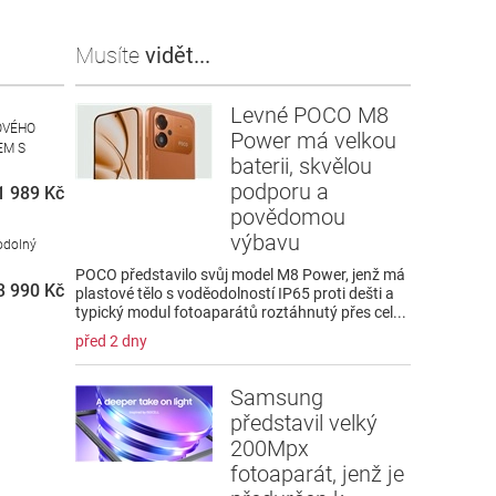
Musíte
vidět...
Levné POCO M8
OVÉHO
Power má velkou
EM S
baterii, skvělou
podporu a
1 989 Kč
povědomou
výbavu
odolný
i
POCO představilo svůj model M8 Power, jenž má
3 990 Kč
plastové tělo s voděodolností IP65 proti dešti a
typický modul fotoaparátů roztáhnutý přes cel...
před 2 dny
Samsung
představil velký
200Mpx
fotoaparát, jenž je