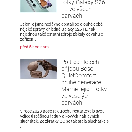
fotky Galaxy S26
FE ve všech
barvách
Jakmile jsme nedávno dostali po dlouhé době
nějaké zprávy ohledně Galaxy S26 FE, tak
najednou také ostatní zdroje získaly odvahu o
zařízení ...
před 5 hodinami
Po třech letech
přijdou Bose
QuietComfort
druhé generace.
Máme jejich fotky
ve veselých
barvách
V roce 2023 Bose tak trochu restartovalo svou
velice úspěšnou řadu vlajkových náhlavních
sluchátek. Ze zkratky QC se tak stala sluchátka s
...