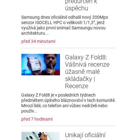
předurčen k
úspěchu
Samsung dnes oficiálně odhalil nový 200Mpx
senzor ISOCELL HPC o velikosti 1/1,3”, jenž
využívá jako první snímač Samsungu novou
architekturu...
před 34 minutami
Galaxy Z Fold8:
Vášnivá recenze
úžasně malé
skládačky |
Recenze
Galaxy Z Fold8 je v posledních týdnech
předmětem úplného bláznovství v tech komunitě.
Mnozí lidé, co telefon ani vůbec nedrželi nebo
použív...
před 7 hodinami
Unikají oficiální