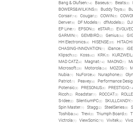
Bang & Olufsen
Baseus
Beats
(14)
(7)
(3)
BOWERS&WILKINS
Buddy Toys
Bu
(5)
(4)
Corsair
Cougar
COWIN
COWO
(16)
(2)
(5)
Denver
DF Models
dfModels
DJ
(6)
(1)
(2)
EP Line
EPSON
eSTAR
EVOLVE
(1)
(2)
(2)
GARMIN
GEMBIRD
Genius
GI
(1)
(2)
(34)
HH Electronics
HISENSE
HITACHI
(4)
(35)
CHASING-INNOVATION
iDance
iG
(1)
(3)
Klipsch
Koss
KRK
KURZWEIL
(32)
(42)
(5)
MAD CATZ
Magnat
MAONO
Ma
(4)
(14)
(1)
Microsoft
Motorola
MOZOS
(26)
(24)
(1)
Nubia
NuForce
Nuraphone
Oly
(1)
(4)
(2)
Patriot
Peavey
Performance Desig
(1)
(4)
Potensic
PRESONUS
PRESTIGIO
(3)
(6)
(14
Ricoh
Roadstar
ROCCAT
ROLLE
(2)
(1)
(3)
S-Idee
SilentiumPC
SKULLCANDY
(2)
(2)
(1
Spin Master
Stagg
SteelSeries
(1)
(2)
(8)
Toshiba
Trevi
Triumph Board
T
(34)
(3)
(5)
Victrola
ViewSonic
Vivitek
Viv
(1)
(75)
(4)