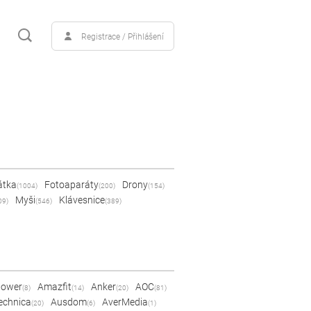
Registrace / Přihlášení
átka
Fotoaparáty
Drony
(1004)
(200)
(154)
Myši
Klávesnice
09)
(546)
(389)
Power
Amazfit
Anker
AOC
(8)
(14)
(20)
(81)
echnica
Ausdom
AverMedia
(20)
(6)
(1)