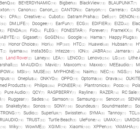
BenQ
BEYERDYNAMIC
Bigben
BlackView
BLAUPUNKT
(68)
(19)
(6)
(13)
(7)
xton
Canon
Canon_
CANTON
Canyon
Carrera
CAS
(17)
(82)
(2)
(8)
(11)
(1)
N
CPA
Creative
Cubot
Datram Praha
Dell
DENON
(1)
(2)
(14)
(8)
(2)
(207)
(15)
I
DM.LIFE
Doogee
EarFun
ECG
EDIFIER
EIZO
Ela
(92)
(1)
(11)
(7)
(9)
(8)
(42)
O
FENDA
FiiO
FLEG
FONESTAR
Forever
FrameXX
Fu
(2)
(25)
(4)
(1)
(1)
(1)
(3)
GABYTE
Gigaset
GoGEN
Google
Hama
Happy Plugs
(12)
(1)
(54)
(16)
(7)
(5)
Honor Choice
Hori
HP
HTC
Huawei
Hubsan
H
(13)
(6)
(4)
(385)
(2)
(48)
(18)
ET
iiyama
Insta360
Intezze
ION
JABRA
Jamara
J
(2)
(94)
(2)
(11)
(3)
(34)
(1)
Land Rover
Laney
LEA
LENCO
Lenovo
LG
Lithe
(5)
(2)
(6)
(1)
(2)
(254)
(245)
rshall
M-AUDIO
Mavic
Maxcom
Maxxo
MEEaudio
M
(22)
(5)
(1)
(18)
(1)
(1)
MPOW
MSI
MUSE
MYPHONE
Naim
NEC
NGS
Ni
(4)
(91)
(32)
(16)
(2)
(16)
(21)
mpus
Oneplus
ONKYO
OPPO
Optoma
Orava
OUKIT
(10)
(4)
(6)
(15)
(38)
(34)
ned Products
Philips
PIONEER
Plantronics
Poco
Pol
(15)
(284)
(18)
(8)
(10)
Pure Audio
QCY
RASPBERRY
Rayline
RAZER
RC Sale
)
(1)
(7)
(1)
(1)
(14)
(1
I
Ruggear
Sades
Samson
Samsung
Sencor
SENN
(1)
(1)
(14)
(13)
(319)
(45)
Snakebyte
Sonos
SONY
Soundeus
Soundmaster
So
8)
(4)
(10)
(136)
(1)
(2)
STRONG
Sudio
Superlux
Swissten
SYMA
Tannoy
TCL
(17)
(2)
(7)
(4)
(6)
(1)
(6
RUAUDIO
TRUST
Turtle Beach
UleFone
UMAX
UMIDIG
(19)
(32)
(5)
(14)
(21)
o
Wiky
WowME
XGIMI
Xiaomi
XPPen
YAMAHA
(16)
(1)
(2)
(19)
(100)
(35)
(21)