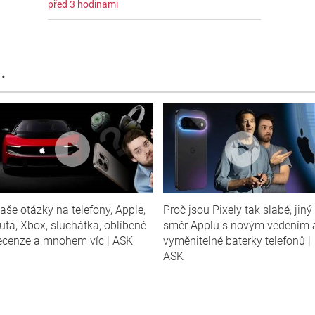
před 3 hodinami
.
aše otázky na telefony, Apple,
Proč jsou Pixely tak slabé, jiný
uta, Xbox, sluchátka, oblíbené
směr Applu s novým vedením 
ecenze a mnohem víc | ASK
vyměnitelné baterky telefonů |
ASK