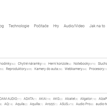
log
Technologie
Počítače
Hry
Audio/Video
Jak na to
 hodinky
Chytré náramky
Herní konzole
Notebooky
Sluch
(62)
(10)
(4)
(970)
Reproduktory
Kamery do auta
Webkamery
Procesory
53)
(855)
(58)
(66)
(1
DAM AUDIO
ADATA
AKAI
AKG
Alcatel
Aligator
Alza
(11)
(1)
(19)
(2)
(3)
(13)
AQ
Aquila
Aquilla
Arozzi
ASUS
Audio Pro
audio-t
8)
(16)
(2)
(1)
(1)
(473)
(8)