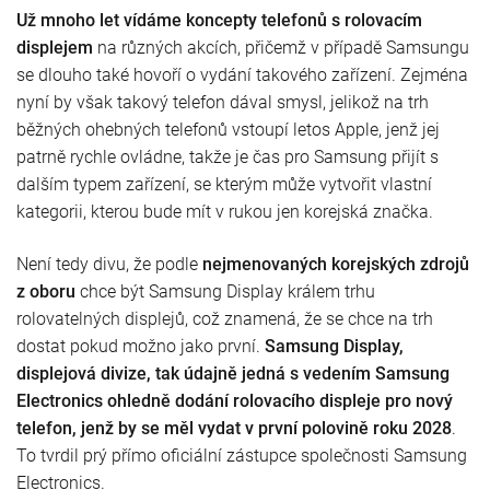
Už mnoho let vídáme koncepty telefonů s rolovacím
displejem
na různých akcích, přičemž v případě Samsungu
se dlouho také hovoří o vydání takového zařízení. Zejména
nyní by však takový telefon dával smysl, jelikož na trh
běžných ohebných telefonů vstoupí letos Apple, jenž jej
patrně rychle ovládne, takže je čas pro Samsung přijít s
dalším typem zařízení, se kterým může vytvořit vlastní
kategorii, kterou bude mít v rukou jen korejská značka.
Není tedy divu, že podle
nejmenovaných korejských zdrojů
z oboru
chce být Samsung Display králem trhu
rolovatelných displejů, což znamená, že se chce na trh
dostat pokud možno jako první.
Samsung Display,
displejová divize, tak údajně jedná s vedením Samsung
Electronics ohledně dodání rolovacího displeje pro nový
telefon, jenž by se měl vydat v první polovině roku 2028
.
To tvrdil prý přímo oficiální zástupce společnosti Samsung
Electronics.