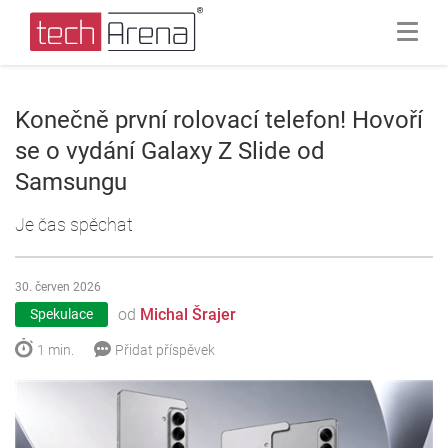
Konečně první rolovací telefon! Hovoří
se o vydání Galaxy Z Slide od
Samsungu
Je čas spěchat
30. červen 2026
od
Michal Šrajer
Spekulace
1 min.
Přidat příspěvek