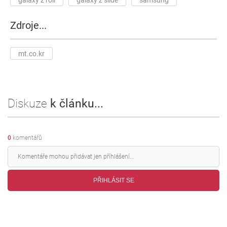
Zdroje...
mt.co.kr
Diskuze
k článku...
0
komentářů
PŘIHLÁSIT SE