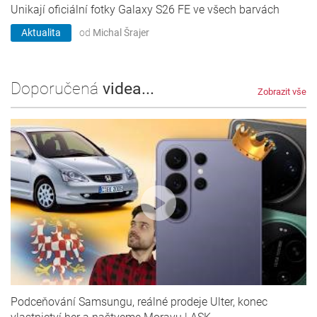
Unikají oficiální fotky Galaxy S26 FE ve všech barvách
Aktualita
od
Michal Šrajer
Doporučená
videa...
Zobrazit vše
Podceňování Samsungu, reálné prodeje Ulter, konec