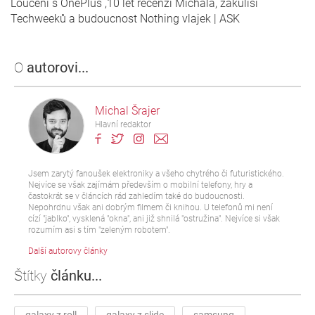
Loučení s OnePlus ,10 let recenzí Michala, zakulisí
Techweeků a budoucnost Nothing vlajek | ASK
O
autorovi...
Michal Šrajer
Hlavní redaktor
Jsem zarytý fanoušek elektroniky a všeho chytrého či futuristického.
Nejvíce se však zajímám především o mobilní telefony, hry a
častokrát se v článcích rád zahledím také do budoucnosti.
Nepohrdnu však ani dobrým filmem či knihou. U telefonů mi není
cízí "jablko", vysklená "okna", ani již shnilá "ostružina". Nejvíce si však
rozumím asi s tím "zeleným robotem".
Další autorovy články
Štítky
článku...
galaxy z roll
galaxy z slide
samsung