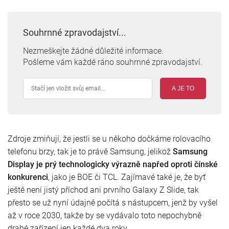
Souhrnné zpravodajství...
Nezmeškejte žádné důležité informace.
Pošleme vám každé ráno souhrnné zpravodajství.
A JE TO
Zdroje zmiňují, že jestli se u někoho dočkáme rolovacího
telefonu brzy, tak je to právě Samsung, jelikož
Samsung
Display je prý technologicky výrazně napřed oproti čínské
konkurenci
, jako je BOE či TCL. Zajímavé také je, že byť
ještě není jistý příchod ani prvního Galaxy Z Slide, tak
přesto se už nyní údajně počítá s nástupcem, jenž by vyšel
až v roce 2030, takže by se vydávalo toto nepochybně
drahé zařízení jen každé dva roky.