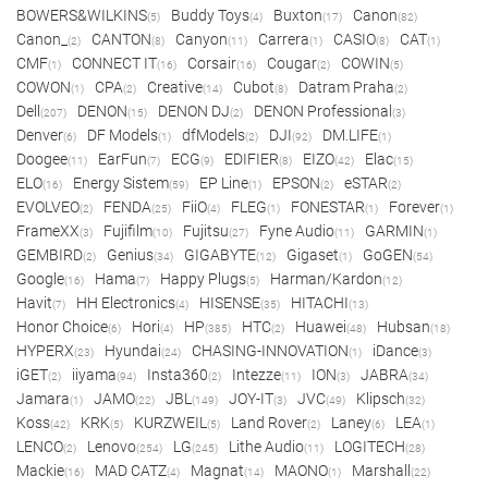
BOWERS&WILKINS
Buddy Toys
Buxton
Canon
(5)
(4)
(17)
(82)
Canon_
CANTON
Canyon
Carrera
CASIO
CAT
(2)
(8)
(11)
(1)
(8)
(1)
CMF
CONNECT IT
Corsair
Cougar
COWIN
(1)
(16)
(16)
(2)
(5)
COWON
CPA
Creative
Cubot
Datram Praha
(1)
(2)
(14)
(8)
(2)
Dell
DENON
DENON DJ
DENON Professional
(207)
(15)
(2)
(3)
Denver
DF Models
dfModels
DJI
DM.LIFE
(6)
(1)
(2)
(92)
(1)
Doogee
EarFun
ECG
EDIFIER
EIZO
Elac
(11)
(7)
(9)
(8)
(42)
(15)
ELO
Energy Sistem
EP Line
EPSON
eSTAR
(16)
(59)
(1)
(2)
(2)
EVOLVEO
FENDA
FiiO
FLEG
FONESTAR
Forever
(2)
(25)
(4)
(1)
(1)
(1)
FrameXX
Fujifilm
Fujitsu
Fyne Audio
GARMIN
(3)
(10)
(27)
(11)
(1)
GEMBIRD
Genius
GIGABYTE
Gigaset
GoGEN
(2)
(34)
(12)
(1)
(54)
Google
Hama
Happy Plugs
Harman/Kardon
(16)
(7)
(5)
(12)
Havit
HH Electronics
HISENSE
HITACHI
(7)
(4)
(35)
(13)
Honor Choice
Hori
HP
HTC
Huawei
Hubsan
(6)
(4)
(385)
(2)
(48)
(18)
HYPERX
Hyundai
CHASING-INNOVATION
iDance
(23)
(24)
(1)
(3)
iGET
iiyama
Insta360
Intezze
ION
JABRA
(2)
(94)
(2)
(11)
(3)
(34)
Jamara
JAMO
JBL
JOY-IT
JVC
Klipsch
(1)
(22)
(149)
(3)
(49)
(32)
Koss
KRK
KURZWEIL
Land Rover
Laney
LEA
(42)
(5)
(5)
(2)
(6)
(1)
LENCO
Lenovo
LG
Lithe Audio
LOGITECH
(2)
(254)
(245)
(11)
(28)
Mackie
MAD CATZ
Magnat
MAONO
Marshall
(16)
(4)
(14)
(1)
(22)