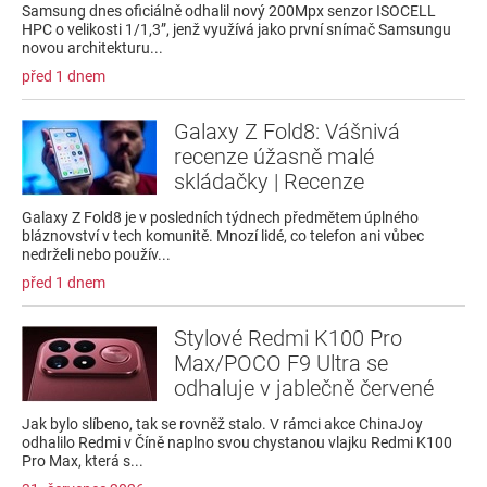
Samsung dnes oficiálně odhalil nový 200Mpx senzor ISOCELL
HPC o velikosti 1/1,3”, jenž využívá jako první snímač Samsungu
novou architekturu...
před 1 dnem
Galaxy Z Fold8: Vášnivá
recenze úžasně malé
skládačky | Recenze
Galaxy Z Fold8 je v posledních týdnech předmětem úplného
bláznovství v tech komunitě. Mnozí lidé, co telefon ani vůbec
nedrželi nebo použív...
před 1 dnem
Stylové Redmi K100 Pro
Max/POCO F9 Ultra se
odhaluje v jablečně červené
Jak bylo slíbeno, tak se rovněž stalo. V rámci akce ChinaJoy
odhalilo Redmi v Číně naplno svou chystanou vlajku Redmi K100
Pro Max, která s...