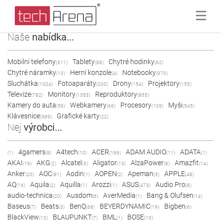
Naše
nabídka...
Mobilní telefony
Tablety
Chytré hodinky
(311)
(88)
(62)
Chytré náramky
Herní konzole
Notebooky
(10)
(4)
(970)
Sluchátka
Fotoaparáty
Drony
Projektory
(1004)
(200)
(154)
(155)
Televize
Monitory
Reproduktory
(782)
(1353)
(855)
Kamery do auta
Webkamery
Procesory
Myši
(58)
(66)
(109)
(545)
Klávesnice
Grafické karty
(389)
(22)
Nej
výrobci...
4gamers
A4tech
ACER
ADAM AUDIO
ADATA
(1)
(8)
(10)
(166)
(11)
(1)
AKAI
AKG
Alcatel
Aligator
AlzaPower
Amazfit
(19)
(2)
(3)
(13)
(8)
(14)
Anker
AOC
Aodin
AOPEN
Apeman
APPLE
(20)
(81)
(1)
(2)
(3)
(48)
AQ
Aquila
Aquilla
Arozzi
ASUS
Audio Pro
(16)
(2)
(1)
(1)
(473)
(8)
audio-technica
Ausdom
AverMedia
Bang & Olufsen
(20)
(6)
(1)
(14)
Baseus
Beats
BenQ
BEYERDYNAMIC
Bigben
(7)
(3)
(68)
(19)
(6)
BlackView
BLAUPUNKT
BML
BOSE
(13)
(7)
(1)
(19)