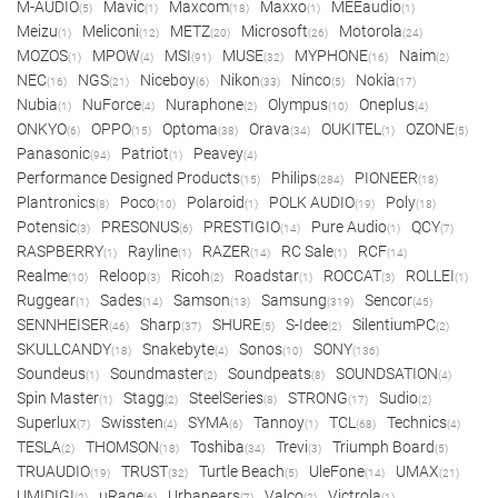
M-AUDIO
Mavic
Maxcom
Maxxo
MEEaudio
(5)
(1)
(18)
(1)
(1)
Meizu
Meliconi
METZ
Microsoft
Motorola
(1)
(12)
(20)
(26)
(24)
MOZOS
MPOW
MSI
MUSE
MYPHONE
Naim
(1)
(4)
(91)
(32)
(16)
(2)
NEC
NGS
Niceboy
Nikon
Ninco
Nokia
(16)
(21)
(6)
(33)
(5)
(17)
Nubia
NuForce
Nuraphone
Olympus
Oneplus
(1)
(4)
(2)
(10)
(4)
ONKYO
OPPO
Optoma
Orava
OUKITEL
OZONE
(6)
(15)
(38)
(34)
(1)
(5)
Panasonic
Patriot
Peavey
(94)
(1)
(4)
Performance Designed Products
Philips
PIONEER
(15)
(284)
(18)
Plantronics
Poco
Polaroid
POLK AUDIO
Poly
(8)
(10)
(1)
(19)
(18)
Potensic
PRESONUS
PRESTIGIO
Pure Audio
QCY
(3)
(6)
(14)
(1)
(7)
RASPBERRY
Rayline
RAZER
RC Sale
RCF
(1)
(1)
(14)
(1)
(14)
Realme
Reloop
Ricoh
Roadstar
ROCCAT
ROLLEI
(10)
(3)
(2)
(1)
(3)
(1)
Ruggear
Sades
Samson
Samsung
Sencor
(1)
(14)
(13)
(319)
(45)
SENNHEISER
Sharp
SHURE
S-Idee
SilentiumPC
(46)
(37)
(5)
(2)
(2)
SKULLCANDY
Snakebyte
Sonos
SONY
(18)
(4)
(10)
(136)
Soundeus
Soundmaster
Soundpeats
SOUNDSATION
(1)
(2)
(8)
(4)
Spin Master
Stagg
SteelSeries
STRONG
Sudio
(1)
(2)
(8)
(17)
(2)
Superlux
Swissten
SYMA
Tannoy
TCL
Technics
(7)
(4)
(6)
(1)
(68)
(4)
TESLA
THOMSON
Toshiba
Trevi
Triumph Board
(2)
(18)
(34)
(3)
(5)
TRUAUDIO
TRUST
Turtle Beach
UleFone
UMAX
(19)
(32)
(5)
(14)
(21)
UMIDIGI
uRage
Urbanears
Valco
Victrola
(2)
(6)
(7)
(2)
(1)