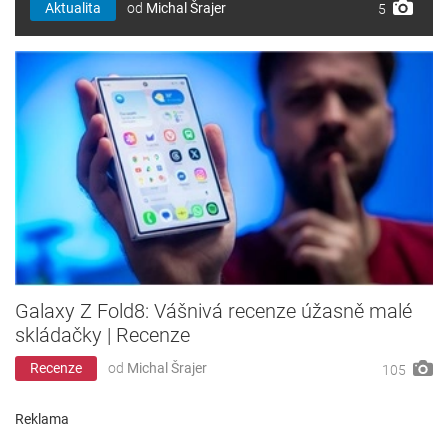
Aktualita
od
Michal Šrajer
5
Galaxy Z Fold8: Vášnivá recenze úžasně malé
skládačky | Recenze
Recenze
od
Michal Šrajer
105
Reklama