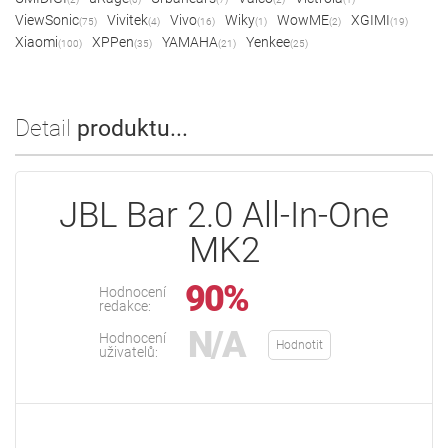
ViewSonic
Vivitek
Vivo
Wiky
WowME
XGIMI
(75)
(4)
(16)
(1)
(2)
(19)
Xiaomi
XPPen
YAMAHA
Yenkee
(100)
(35)
(21)
(25)
Detail
produktu...
JBL Bar 2.0 All-In-One
MK2
90%
Hodnocení
redakce:
N/A
Hodnocení
Hodnotit
uživatelů: