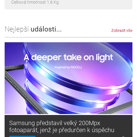
Celková hmotnost 1,6 Kg
Nejlepší
události...
Zobrazit vše
Samsung představil velký 200Mpx
fotoaparát, jenž je předurčen k úspěchu