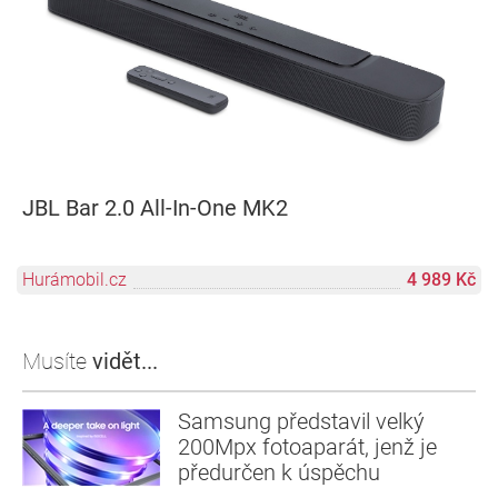
JBL Bar 2.0 All-In-One MK2
Hurámobil.cz
4 989 Kč
Musíte
vidět...
Samsung představil velký
200Mpx fotoaparát, jenž je
předurčen k úspěchu