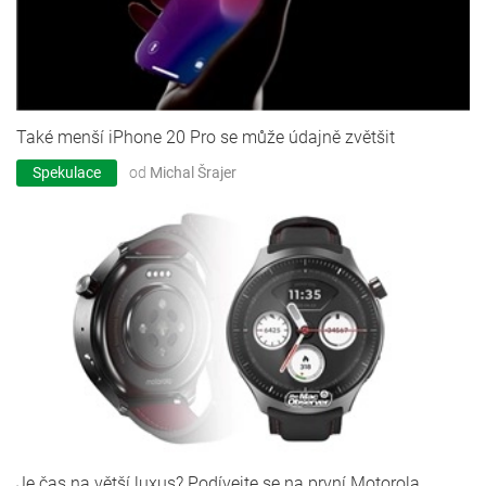
Také menší iPhone 20 Pro se může údajně zvětšit
Spekulace
od
Michal Šrajer
Je čas na větší luxus? Podívejte se na první Motorola