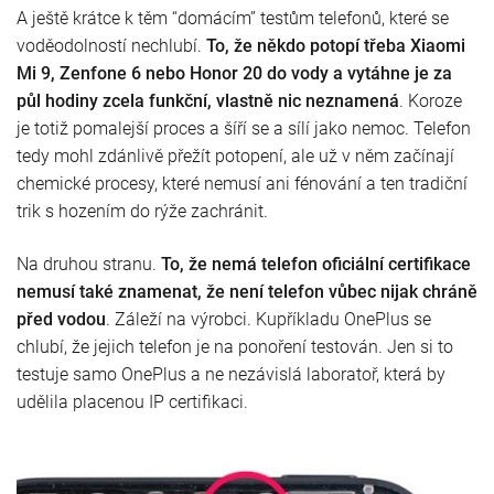
A ještě krátce k těm “domácím” testům telefonů, které se
voděodolností nechlubí.
To, že někdo potopí třeba Xiaomi
Mi 9, Zenfone 6 nebo Honor 20 do vody a vytáhne je za
půl hodiny zcela funkční, vlastně nic neznamená
. Koroze
je totiž pomalejší proces a šíří se a sílí jako nemoc. Telefon
tedy mohl zdánlivě přežít potopení, ale už v něm začínají
chemické procesy, které nemusí ani fénování a ten tradiční
trik s hozením do rýže zachránit.
Na druhou stranu.
To, že nemá telefon oficiální certifikace
nemusí také znamenat, že není telefon vůbec nijak chráně
před vodou
. Záleží na výrobci. Kupříkladu OnePlus se
chlubí, že jejich telefon je na ponoření testován. Jen si to
testuje samo OnePlus a ne nezávislá laboratoř, která by
udělila placenou IP certifikaci.