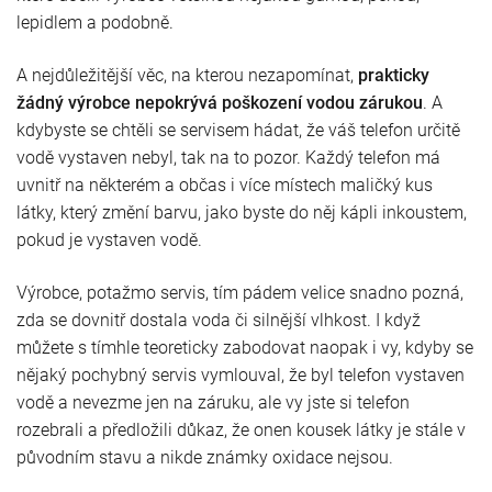
lepidlem a podobně.
A nejdůležitější věc, na kterou nezapomínat,
prakticky
žádný výrobce nepokrývá poškození vodou zárukou
. A
kdybyste se chtěli se servisem hádat, že váš telefon určitě
vodě vystaven nebyl, tak na to pozor. Každý telefon má
uvnitř na některém a občas i více místech maličký kus
látky, který změní barvu, jako byste do něj kápli inkoustem,
pokud je vystaven vodě.
Výrobce, potažmo servis, tím pádem velice snadno pozná,
zda se dovnitř dostala voda či silnější vlhkost. I když
můžete s tímhle teoreticky zabodovat naopak i vy, kdyby se
nějaký pochybný servis vymlouval, že byl telefon vystaven
vodě a nevezme jen na záruku, ale vy jste si telefon
rozebrali a předložili důkaz, že onen kousek látky je stále v
původním stavu a nikde známky oxidace nejsou.