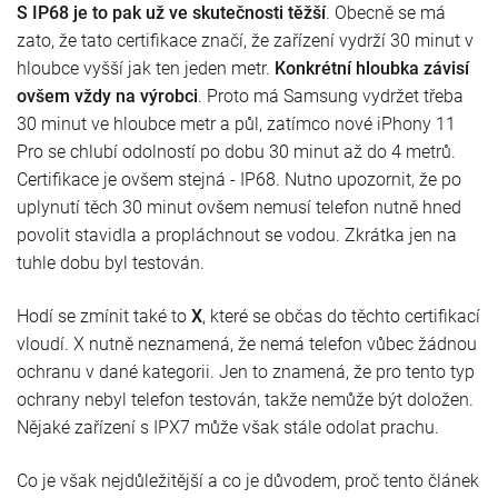
S IP68 je to pak už ve skutečnosti těžší
.
Obecně se má
zato, že tato certifikace značí, že zařízení vydrží 30 minut v
hloubce vyšší jak ten jeden metr.
Konkrétní hloubka závisí
ovšem vždy na výrobci
. Proto má Samsung vydržet třeba
30 minut ve hloubce metr a půl, zatímco nové iPhony 11
Pro se chlubí odolností po dobu 30 minut až do 4 metrů.
Certifikace je ovšem stejná - IP68. Nutno upozornit, že po
uplynutí těch 30 minut ovšem nemusí telefon nutně hned
povolit stavidla a propláchnout se vodou. Zkrátka jen na
tuhle dobu byl testován.
Hodí se zmínit také to
X
, které se občas do těchto certifikací
vloudí. X nutně neznamená, že nemá telefon vůbec žádnou
ochranu v dané kategorii. Jen to znamená, že pro tento typ
ochrany nebyl telefon testován, takže nemůže být doložen.
Nějaké zařízení s IPX7 může však stále odolat prachu.
Co je však nejdůležitější a co je důvodem, proč tento článek