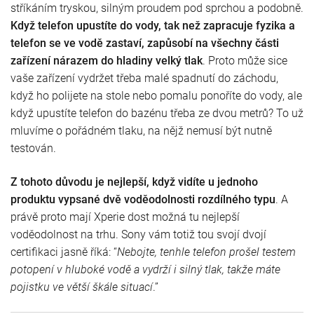
stříkáním tryskou, silným proudem pod sprchou a podobně.
Když telefon upustíte do vody, tak než zapracuje fyzika a
telefon se ve vodě zastaví, zapůsobí na všechny části
zařízení nárazem do hladiny velký tlak
. Proto může sice
vaše zařízení vydržet třeba malé spadnutí do záchodu,
když ho polijete na stole nebo pomalu ponoříte do vody, ale
když upustíte telefon do bazénu třeba ze dvou metrů? To už
mluvíme o pořádném tlaku, na nějž nemusí být nutně
testován.
Z tohoto důvodu je nejlepší, když vidíte u jednoho
produktu vypsané dvě voděodolnosti rozdílného typu
. A
právě proto mají Xperie dost možná tu nejlepší
voděodolnost na trhu. Sony vám totiž tou svojí dvojí
certifikaci jasně říká: “
Nebojte, tenhle telefon prošel testem
potopení v hluboké vodě a vydrží i silný tlak, takže máte
pojistku ve větší škále situací
.”