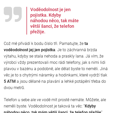
Voděodolnost je jen
pojistka. Kdyby
náhodou něco, tak máte
větší šanci, že telefon
přežije.
Což mě přivádí k bodu číslo tři. Pamatujte, že
ta
voděodolnost jej jen pojistka
. Je to záchranná brzda
výtahu, kdyby se stala nehoda a praskly lana. Já vím, že
výrobci vždy prezentovali moc rádi telefony, jak s nimi lidi
plavou v bazénu a podobně, ale dělat byste to neměli. Jiná
věc je to s chytrými náramky a hodinkami, které vydrží tlak
5 ATM
a jsou dělané na plavání a lehké potápění třeba do
dvou metrů.
Telefon u sebe ale ve vodě mít prostě nemáte. Můžete, ale
neměli byste. Voděodolnost je taková ta věc: “
Kdyby
náhodou něco, tak mám větší šanci, že telefon přežije
”.