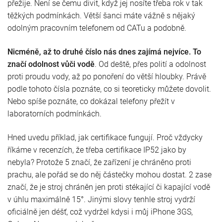
přežije. Není se čemu divit, když jej nosíte třeba rok v tak
těžkých podmínkách. Větší šanci máte vážně s nějaký
odolným pracovním telefonem od CATu a podobně.
Nicméně, až to druhé číslo nás dnes zajímá nejvíce. To
značí odolnost vůči vodě
. Od deště, přes polití a odolnost
proti proudu vody, až po ponoření do větší hloubky. Právě
podle tohoto čísla poznáte, co si teoreticky můžete dovolit.
Nebo spíše poznáte, co dokázal telefony přežít v
laboratorních podmínkách.
Hned uvedu příklad, jak certifikace fungují. Proč vždycky
říkáme v recenzích, že třeba certifikace IP52 jako by
nebyla? Protože 5 značí, že zařízení je chráněno proti
prachu, ale pořád se do něj částečky mohou dostat. 2 zase
značí, že je stroj chráněn jen proti stékající či kapající vodě
v úhlu maximálně 15°. Jinými slovy tenhle stroj vydrží
oficiálně jen déšť, což vydržel kdysi i můj iPhone 3GS,