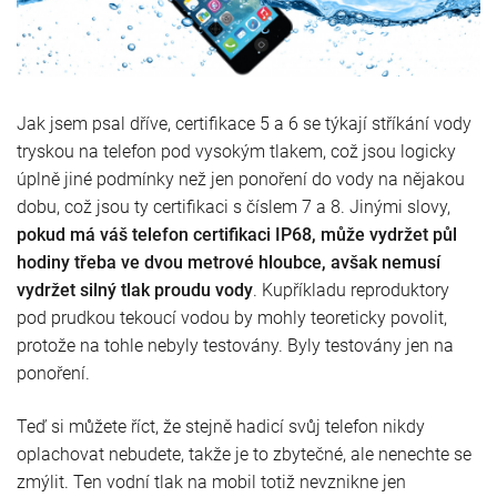
Jak jsem psal dříve, certifikace 5 a 6 se týkají stříkání vody
tryskou na telefon pod vysokým tlakem, což jsou logicky
úplně jiné podmínky než jen ponoření do vody na nějakou
dobu, což jsou ty certifikaci s číslem 7 a 8. Jinými slovy,
pokud má váš telefon certifikaci IP68, může vydržet půl
hodiny třeba ve dvou metrové hloubce, avšak nemusí
vydržet silný tlak proudu vody
. Kupříkladu reproduktory
pod prudkou tekoucí vodou by mohly teoreticky povolit,
protože na tohle nebyly testovány. Byly testovány jen na
ponoření.
Teď si můžete říct, že stejně hadicí svůj telefon nikdy
oplachovat nebudete, takže je to zbytečné, ale nenechte se
zmýlit. Ten vodní tlak na mobil totiž nevznikne jen