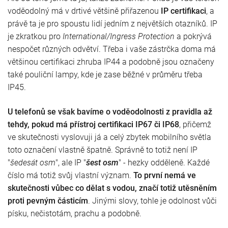
voděodolný má v drtivé většině přiřazenou
IP certifikaci
, a
právě ta je pro spoustu lidí jedním z největších otazníků. IP
je zkratkou pro
International/Ingress
Protection
a pokrývá
nespočet různých odvětví. Třeba i vaše zástrčka doma má
většinou certifikaci zhruba IP44 a podobně jsou označeny
také pouliční lampy, kde je zase běžné v průměru třeba
IP45.
U telefonů se však bavíme o voděodolnosti z pravidla až
tehdy, pokud má přístroj certifikaci IP67 či IP68
, přičemž
ve skutečnosti vyslovuji já a celý zbytek mobilního světla
toto označení vlastně špatně. Správně to totiž není IP
"
šedesát osm
", ale IP "
šest osm
" - hezky odděleně. Každé
číslo má totiž svůj vlastní význam.
To první nemá ve
skutečnosti vůbec co dělat s vodou, značí totiž utěsněním
proti pevným částicím
. Jinými slovy, tohle je odolnost vůči
písku, nečistotám, prachu a podobně.