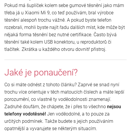
Pokud má šuplíček kolem sebe gumové těsnění jako mám
třeba já u Xiaomi Mi 9, co teď používám, bral výrobce
těsnění alespoň trochu vážně. A pokud byste telefon
rozebrali, mohli byste najít řadu dalších míst, kde může být
nějaká forma těsnění bez nutné certifikace. Často bývá
těsnění také kolem USB konektoru, u reproduktorů či
tlačítek. Zkrátka u každého otvoru dovnitř přistroj.
Jaké je ponaučení?
Co si máte odnést z tohoto článku? Zaprvé se snad nyní
trochu více orientuje v těch matoucích číslech a máte lepší
porozumění, co vlastně ty voděodolnosti znamenají.
Zadruhé doufám, že chápete, že i přes to všechno
nejsou
telefony vodotěsné!
Jen voděodolné, a to pouze za
určitých podmínek. Takže budete s jejich používáním
opatrnější a vyvarujete se některým situacím.