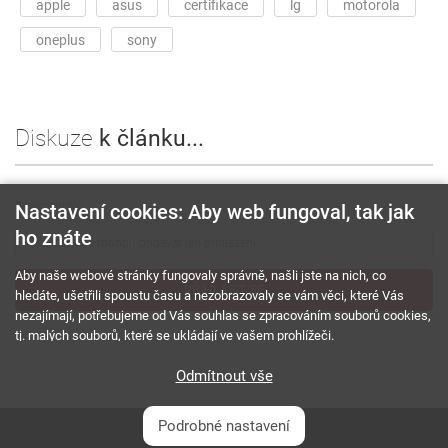
apple
asus
certifikace
lg
motorola
oneplus
sony
Diskuze
k článku...
0
komentářů
Nastavení cookies: Aby web fungoval, tak jak
ho znáte
Aby naše webové stránky fungovaly správně, našli jste na nich, co
PŘIHLÁSIT SE
hledáte, ušetřili spoustu času a nezobrazovaly se vám věci, které Vás
nezajímají, potřebujeme od Vás souhlas se zpracováním souborů cookies,
tj. malých souborů, které se ukládají ve vašem prohlížeči.
Odmítnout vše
Podrobné nastavení