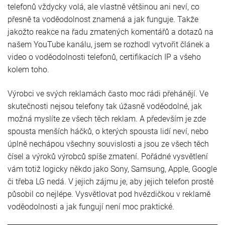
telefonů vždycky volá, ale vlastně většinou ani neví, co
přesně ta voděodolnost znamená a jak funguje. Takže
jakožto reakce na řadu zmatených komentářů a dotazů na
našem YouTube kanálu, jsem se rozhodl vytvořit článek a
video o voděodolnosti telefonů, certifikacích IP a všeho
kolem toho.
Výrobci ve svých reklamách často moc rádi přehánějí. Ve
skutečnosti nejsou telefony tak úžasně voděodolné, jak
možná myslíte ze všech těch reklam. A především je zde
spousta menších háčků, o kterých spousta lidí neví, nebo
úplně nechápou všechny souvislosti a jsou ze všech těch
čísel a výroků výrobců spíše zmatení. Pořádné vysvětlení
vám totiž logicky někdo jako Sony, Samsung, Apple, Google
či třeba LG nedá. V jejich zájmu je, aby jejich telefon prostě
působil co nejlépe. Vysvětlovat pod hvězdičkou v reklamě
voděodolnosti a jak fungují není moc praktické.