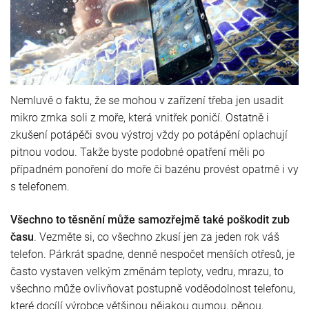
Nemluvě o faktu, že se mohou v zařízení třeba jen usadit
mikro zrnka soli z moře, která vnitřek poničí. Ostatně i
zkušení potápěči svou výstroj vždy po potápění oplachují
pitnou vodou. Takže byste podobné opatření měli po
případném ponoření do moře či bazénu provést opatrně i vy
s telefonem.
Všechno to těsnění může samozřejmě také poškodit zub
času
. Vezměte si, co všechno zkusí jen za jeden rok váš
telefon. Párkrát spadne, denně nespočet menších otřesů, je
často vystaven velkým změnám teploty, vedru, mrazu, to
všechno může ovlivňovat postupně voděodolnost telefonu,
které docílí výrobce většinou nějakou gumou, pěnou,