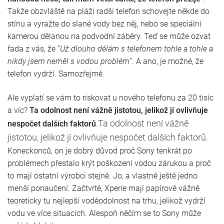
Takže obzvláště na pláži radši telefon schovejte někde do
stínu a vyražte do slané vody bez něj, nebo se speciální
kamerou dělanou na podvodní záběry. Teď se může ozvat
řada z vás, že “
Už dlouho dělám s telefonem tohle a tohle a
nikdy jsem neměl s vodou problém
”. A ano, je možné, že
telefon vydrží. Samozřejmě.
Ale vyplatí se vám to riskovat u nového telefonu za 20 tisíc
a víc?
Ta odolnost není vážně jistotou, jelikož jí ovlivňuje
Ta odolnost není vážně
nespočet dalších faktorů
.
jistotou, jelikož jí ovlivňuje nespočet dalších faktorů.
Koneckonců, on je dobrý důvod proč Sony tenkrát po
problémech přestalo krýt poškození vodou zárukou a proč
to mají ostatní výrobci stejně. Jo, a vlastně ještě jedno
menší ponaučení. Začtvrté, Xperie mají papírově vážně
teoreticky tu nejlepší voděodolnost na trhu, jelikož vydrží
vodu ve více situacích. Alespoň něčím se to Sony může