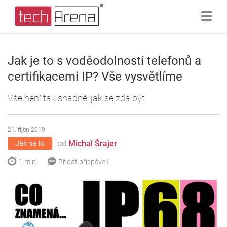
Jak je to s voděodolností telefonů a
certifikacemi IP? Vše vysvětlíme
Vše není tak snadné, jak se zdá být
21. říjen 2019
od
Michal Šrajer
Jak na to
1 min.
Přidat příspěvek