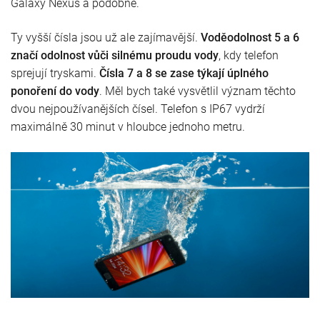
Galaxy Nexus a podobně.
Ty vyšší čísla jsou už ale zajímavější.
Voděodolnost 5 a 6
značí odolnost vůči silnému proudu vody
, kdy telefon
sprejují tryskami.
Čísla 7 a 8 se zase týkají úplného
ponoření do vody
. Měl bych také vysvětlil význam těchto
dvou nejpoužívanějších čísel. Telefon s IP67 vydrží
maximálně 30 minut v hloubce jednoho metru.