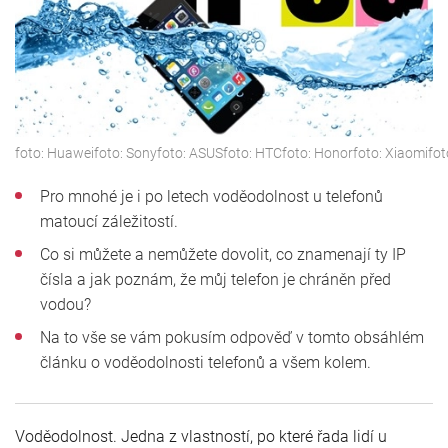
foto:
Huawei
foto:
Sony
foto:
ASUS
foto:
HTC
foto:
Honor
foto:
Xiaomi
fot
Pro mnohé je i po letech voděodolnost u telefonů
matoucí záležitostí.
Co si můžete a nemůžete dovolit, co znamenají ty IP
čísla a jak poznám, že můj telefon je chráněn před
vodou?
Na to vše se vám pokusím odpověď v tomto obsáhlém
článku o voděodolnosti telefonů a všem kolem.
Voděodolnost. Jedna z vlastností, po které řada lidí u