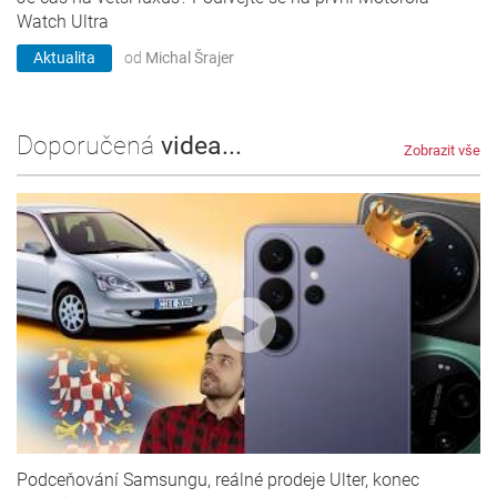
Watch Ultra
Aktualita
od
Michal Šrajer
Doporučená
videa...
Zobrazit vše
Podceňování Samsungu, reálné prodeje Ulter, konec