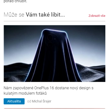
pořád chlubit.
Může se
Vám také líbit...
Zobrazit vše
Nám zapovězené OnePlus 16 dostane nový design s
kulatým modulem foťáků
Aktualita
od
Michal Šrajer