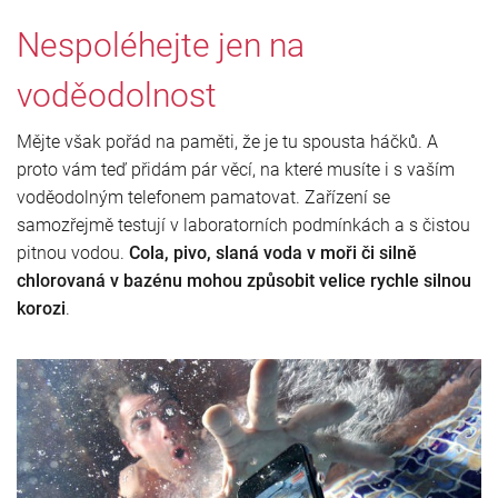
Nespoléhejte jen na
voděodolnost
Mějte však pořád na paměti, že je tu spousta háčků. A
proto vám teď přidám pár věcí, na které musíte i s vaším
voděodolným telefonem pamatovat. Zařízení se
samozřejmě testují v laboratorních podmínkách a s čistou
pitnou vodou.
Cola, pivo, slaná voda v moři či silně
chlorovaná v bazénu mohou způsobit velice rychle silnou
korozi
.