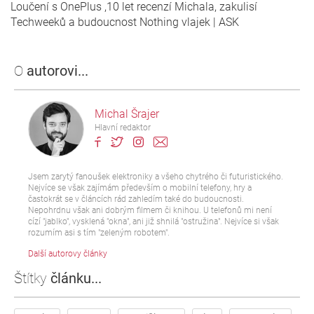
Loučení s OnePlus ,10 let recenzí Michala, zakulisí
Techweeků a budoucnost Nothing vlajek | ASK
O
autorovi...
Michal Šrajer
Hlavní redaktor
Jsem zarytý fanoušek elektroniky a všeho chytrého či futuristického.
Nejvíce se však zajímám především o mobilní telefony, hry a
častokrát se v článcích rád zahledím také do budoucnosti.
Nepohrdnu však ani dobrým filmem či knihou. U telefonů mi není
cízí "jablko", vysklená "okna", ani již shnilá "ostružina". Nejvíce si však
rozumím asi s tím "zeleným robotem".
Další autorovy články
Štítky
článku...