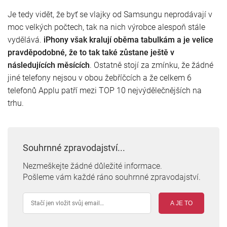
Je tedy vidět, že byť se vlajky od Samsungu neprodávají v
moc velkých počtech, tak na nich výrobce alespoň stále
vydělává.
iPhony však kralují oběma tabulkám a je velice
pravděpodobné, že to tak také zůstane ještě v
následujících měsících
. Ostatně stojí za zmínku, že žádné
jiné telefony nejsou v obou žebříčcích a že celkem 6
telefonů Applu patří mezi TOP 10 nejvýdělečnějších na
trhu.
Souhrnné zpravodajství...
Nezmeškejte žádné důležité informace.
Pošleme vám každé ráno souhrnné zpravodajství.
A JE TO