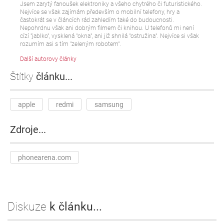
Jsem zarytý fanoušek elektroniky a všeho chytrého či futuristického.
Nejvíce se však zajímám především o mobilní telefony, hry a
častokrát se v článcích rád zahledím také do budoucnosti.
Nepohrdnu však ani dobrým filmem či knihou. U telefonů mi není
cízí "jablko", vysklená "okna", ani již shnilá "ostružina". Nejvíce si však
rozumím asi s tím "zeleným robotem".
Další autorovy články
Štítky
článku...
apple
redmi
samsung
Zdroje...
phonearena.com
Diskuze
k článku...