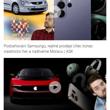
Podceňování Samsungu, reálné prodeje Ulter, konec
vlastnictví her a naštveme Moravu | ASK