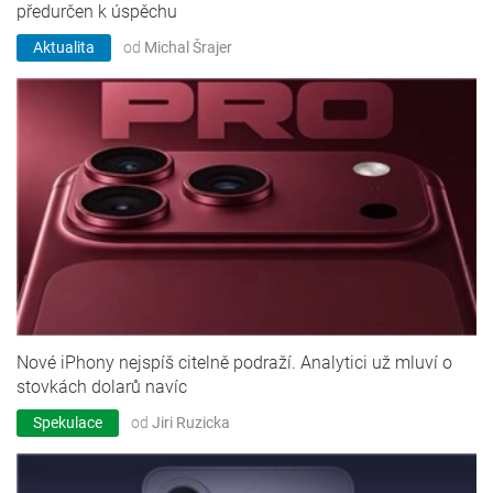
předurčen k úspěchu
Aktualita
od
Michal Šrajer
Nové iPhony nejspíš citelně podraží. Analytici už mluví o
stovkách dolarů navíc
Spekulace
od
Jiri Ruzicka