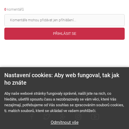
0
komentářů
PŘIHLÁSIT SE
Nastavení cookies: Aby web fungoval, tak jak
ho znáte
O nás
RSS feed
Reklama
Aby naše webové stránky fungovaly správně, našli jste na nich, co
hledáte, ušetřili spoustu času a nezobrazovaly se vám věci, které Vás
Podmínky použití a ochrana soukromí
Cookies
Kariéra
nezajímají, potřebujeme od Vás souhlas se zpracováním souborů cookies,
tj. malých souborů, které se ukládají ve vašem prohlížeči.
Odmítnout vše