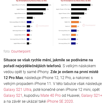
foto:
Counterpoint
Situace se však rychle mění, jakmile se podíváme na
pořadí nejvýdělečnějších telefonů
. S velkým náskokem
vedou opět ty samé iPhony.
Zde je ovšem na první místě
12 Pro Max
, následuje iPhone 12, 12 Pro, a nakonec s
velkým propadem iPhone 11. V této tabulce však následuje
Galaxy S21 Ultra
, poté konečně onen iPhone 12 mini, opět
Galaxy S21
, kupodivu
Mate 40 Pro
od Huawei,
Galaxy S21+
a na závěr se ukázal také
iPhone SE 2020
.