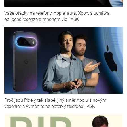
Vaše otázky na telefony, Apple, auta, Xbox, sluchátka,
oblíbené recenze a mnohem víc | ASK
Proč jsou Pixely tak slabé, jiný směr Applu s novým
vedením a vyměnitelné baterky telefonů | ASK