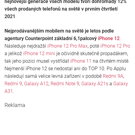
nejnovější generace všech modelů tvoří dohromady 12%
všech prodaných telefonů na světě v prvním čtvrtletí
2021
.
Nejprodávanějším mobilem na světě je letos podle
agentury Counterpoint základní 6,1palcový
iPhone 12
.
Následuje nejdražší
iPhone 12 Pro Max
, poté
iPhone 12 Pro
a jelikož
iPhone 12 mini
je očividně skutečně propadákem,
tak jeho pozici musel vystřídat
iPhone 11
na čtvrtém místě.
Nejmenší iPhone 12 se nedostal ani do TOP 10. Po Applu
následují samá velice levná zařízení v podobě
Redmi 9A
,
Redmi 9
,
Galaxy A12
,
Redmi Note 9
,
Galaxy A21s
a
Galaxy
A31
.
Reklama