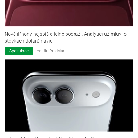
Nové iPhony nejspíš citelně podraží. Analytici už mluví o
stovkách dolarů navíc
Spekulace
od
Jiri Ruzicka