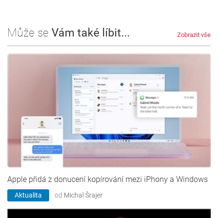
Může se
Vám také líbit...
Zobrazit vše
Apple přidá z donucení kopírování mezi iPhony a Windows
Aktualita
od
Michal Šrajer