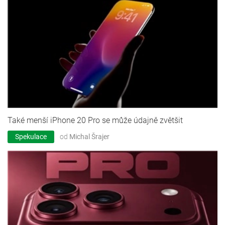
Také menší iPhone 20 Pro se může údajně zvětšit
Spekulace
od
Michal Šrajer