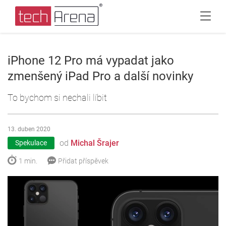
iPhone 12 Pro má vypadat jako
zmenšený iPad Pro a další novinky
To bychom si nechali líbit
13. duben 2020
od
Michal Šrajer
Spekulace
1 min.
Přidat příspěvek