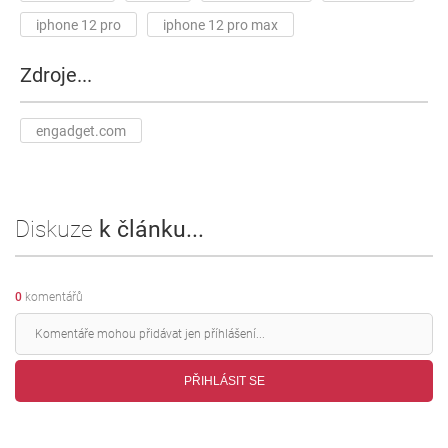
iphone 12 pro
iphone 12 pro max
Zdroje...
engadget.com
Diskuze
k článku...
0
komentářů
PŘIHLÁSIT SE