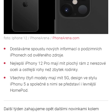
foto:
Iphone 12
/
PhoneArena
/
PhoneArena.com
Dostáváme spoustu nových informací o podzimních
iPhonech od ověřeného zdroje.
Nejlepší iPhony 12 Pro mají mít plochý rám z nerezové
oceli a ostřejší rohy než zbytek rodinky.
Všechny čtyři modely mají mít 5G, design ve stylu
iPhonu 5 a společně s nimi se představí i levnější
HomePod.
Další týden zahajujeme opět dalšími novinkami kolem