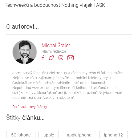
Techweeků a budoucnost Nothing vlajek | ASK
O
autorovi...
Michal Šrajer
Hlavní redaktor
Jsem zarytý fanoušek elektroniky a všeho chytrého či futuristického.
Nejvíce se však zajímám především o mobilní telefony, hry a
častokrát se v článcích rád zahledím také do budoucnosti.
Nepohrdnu však ani dobrým filmem či knihou. U telefonů mi není
cízí "jablko", vysklená "okna", ani již shnilá "ostružina". Nejvíce si však
rozumím asi s tím "zeleným robotem".
Další autorovy články
Štítky
článku...
5G iphone
apple
apple iphone
iphone 12