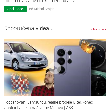
Toto má být výbava tenkého iPhonu Air 2
Spekulace
od
Michal Šrajer
Doporučená
videa...
Zobrazit vše
Podceňování Samsungu, reálné prodeje Ulter, konec
vlastnictví her a naštveme Moravu | ASK