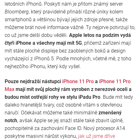
letošních iPhonů. Poskytl nám je přitom známý server
Bloomberg
, který pravidelně přináší různé úniky kolem
smartphonů a většinou bývají jejich zdroje přesné, takže
můžeme brát nové informace vážně. Ty nejprve potvrzují to,
co už jsme delší dobu věděli.
Apple letos na podzim vydá
čtyři iPhone a všechny mají mít 5G
, přičemž zařízení mají
mít stále ploché displeje bez zaoblených boků a design
vycházející z iPhonů 5. Podle mnohých, včetně mě, z toho
nejhezčího iPhonu, který kdy vyšel.
Pouze nejdražší nástupci
iPhone 11 Pro
a
iPhone 11 Pro
Max
mají mít svůj plochý rám vyroben z nerezové oceli a
budou míst ostřejší rohy ve stylu iPadu Pro
. Bude mít tedy
daleko hranetější tvary, což osobně vítám s otevřenou
náručí. Očekávat můžeme také minimálně
zmenšený
notch
, avšak Apple se jej snaží stále také zbavit úplně,
pochopitelně za zachování Face ID. Nový procesor A14
poskytne masivní nárůst výkonu,
jak už jsme dříve