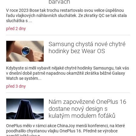
barvách
V roce 2023 Bose tak trochu restartovalo svou velice úspěšnou
řadu vlajkových náhlavních sluchátek. Ze zkratky QC se tak stala
sluchátka s ...
před 2 dny
Samsung chystá nové chytré
hodinky bez Wear OS
Kdybyste si měli vybavit nějaké chytré hodinky Samsungu, tak vás
v dnešní době patrně napadnou okamžitě zkrátka běžné Galaxy
Watch se systém...
před 3 dny
Nám zapovězené OnePlus 16
dostane nový design s
kulatým modulem foťáků
OnePlus mělo v rámci akce ChinaJoy menší konferenci, na které
poodhalilo chystanou vlajku OnePlus 16. Předně se výrobce
zaměří ještě více n...