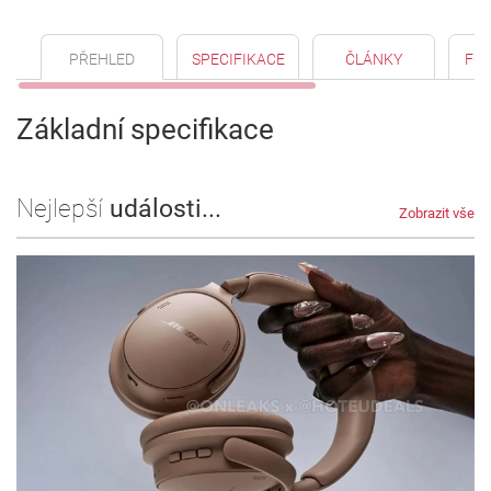
PŘEHLED
SPECIFIKACE
ČLÁNKY
FO
Základní specifikace
Nejlepší
události...
Zobrazit vše