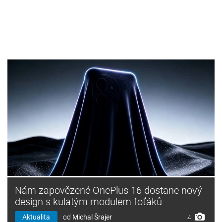
Nám zapovězené OnePlus 16 dostane nový
design s kulatým modulem foťáků
Aktualita
od
Michal Šrajer
4