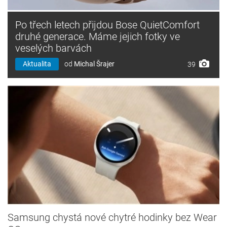
Po třech letech přijdou Bose QuietComfort
druhé generace. Máme jejich fotky ve
veselých barvách
Aktualita
od
Michal Šrajer
39
Samsung chystá nové chytré hodinky bez Wear