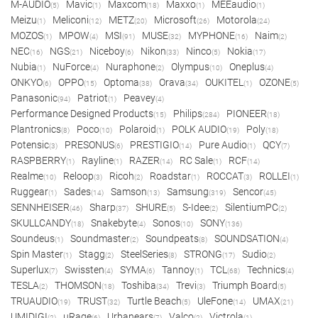
M-AUDIO
Mavic
Maxcom
Maxxo
MEEaudio
(5)
(1)
(18)
(1)
(1)
Meizu
Meliconi
METZ
Microsoft
Motorola
(1)
(12)
(20)
(26)
(24)
MOZOS
MPOW
MSI
MUSE
MYPHONE
Naim
(1)
(4)
(91)
(32)
(16)
(2)
NEC
NGS
Niceboy
Nikon
Ninco
Nokia
(16)
(21)
(6)
(33)
(5)
(17)
Nubia
NuForce
Nuraphone
Olympus
Oneplus
(1)
(4)
(2)
(10)
(4)
ONKYO
OPPO
Optoma
Orava
OUKITEL
OZONE
(6)
(15)
(38)
(34)
(1)
(5)
Panasonic
Patriot
Peavey
(94)
(1)
(4)
Performance Designed Products
Philips
PIONEER
(15)
(284)
(18)
Plantronics
Poco
Polaroid
POLK AUDIO
Poly
(8)
(10)
(1)
(19)
(18)
Potensic
PRESONUS
PRESTIGIO
Pure Audio
QCY
(3)
(6)
(14)
(1)
(7)
RASPBERRY
Rayline
RAZER
RC Sale
RCF
(1)
(1)
(14)
(1)
(14)
Realme
Reloop
Ricoh
Roadstar
ROCCAT
ROLLEI
(10)
(3)
(2)
(1)
(3)
(1)
Ruggear
Sades
Samson
Samsung
Sencor
(1)
(14)
(13)
(319)
(45)
SENNHEISER
Sharp
SHURE
S-Idee
SilentiumPC
(46)
(37)
(5)
(2)
(2)
SKULLCANDY
Snakebyte
Sonos
SONY
(18)
(4)
(10)
(136)
Soundeus
Soundmaster
Soundpeats
SOUNDSATION
(1)
(2)
(8)
(4)
Spin Master
Stagg
SteelSeries
STRONG
Sudio
(1)
(2)
(8)
(17)
(2)
Superlux
Swissten
SYMA
Tannoy
TCL
Technics
(7)
(4)
(6)
(1)
(68)
(4)
TESLA
THOMSON
Toshiba
Trevi
Triumph Board
(2)
(18)
(34)
(3)
(5)
TRUAUDIO
TRUST
Turtle Beach
UleFone
UMAX
(19)
(32)
(5)
(14)
(21)
UMIDIGI
uRage
Urbanears
Valco
Victrola
(2)
(6)
(7)
(2)
(1)