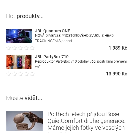
Hot
produkty...
JBL Quantum ONE
NOVÁ DIMENZE PROSTOROVÉHO ZVUKU S HEAD
TRACKINGEM S pohod
1 989 Kč
JBL PartyBox 710
Reproduktor PartyBox 710 odolný vůči postříkání přemění
vaši
13 990 Kč
Musíte
vidět...
Po třech letech přijdou Bose
QuietComfort druhé generace.
Máme jejich fotky ve veselých