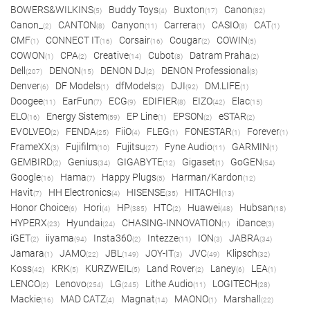
BOWERS&WILKINS
Buddy Toys
Buxton
Canon
(5)
(4)
(17)
(82)
Canon_
CANTON
Canyon
Carrera
CASIO
CAT
(2)
(8)
(11)
(1)
(8)
(1)
CMF
CONNECT IT
Corsair
Cougar
COWIN
(1)
(16)
(16)
(2)
(5)
COWON
CPA
Creative
Cubot
Datram Praha
(1)
(2)
(14)
(8)
(2)
Dell
DENON
DENON DJ
DENON Professional
(207)
(15)
(2)
(3)
Denver
DF Models
dfModels
DJI
DM.LIFE
(6)
(1)
(2)
(92)
(1)
Doogee
EarFun
ECG
EDIFIER
EIZO
Elac
(11)
(7)
(9)
(8)
(42)
(15)
ELO
Energy Sistem
EP Line
EPSON
eSTAR
(16)
(59)
(1)
(2)
(2)
EVOLVEO
FENDA
FiiO
FLEG
FONESTAR
Forever
(2)
(25)
(4)
(1)
(1)
(1)
FrameXX
Fujifilm
Fujitsu
Fyne Audio
GARMIN
(3)
(10)
(27)
(11)
(1)
GEMBIRD
Genius
GIGABYTE
Gigaset
GoGEN
(2)
(34)
(12)
(1)
(54)
Google
Hama
Happy Plugs
Harman/Kardon
(16)
(7)
(5)
(12)
Havit
HH Electronics
HISENSE
HITACHI
(7)
(4)
(35)
(13)
Honor Choice
Hori
HP
HTC
Huawei
Hubsan
(6)
(4)
(385)
(2)
(48)
(18)
HYPERX
Hyundai
CHASING-INNOVATION
iDance
(23)
(24)
(1)
(3)
iGET
iiyama
Insta360
Intezze
ION
JABRA
(2)
(94)
(2)
(11)
(3)
(34)
Jamara
JAMO
JBL
JOY-IT
JVC
Klipsch
(1)
(22)
(149)
(3)
(49)
(32)
Koss
KRK
KURZWEIL
Land Rover
Laney
LEA
(42)
(5)
(5)
(2)
(6)
(1)
LENCO
Lenovo
LG
Lithe Audio
LOGITECH
(2)
(254)
(245)
(11)
(28)
Mackie
MAD CATZ
Magnat
MAONO
Marshall
(16)
(4)
(14)
(1)
(22)