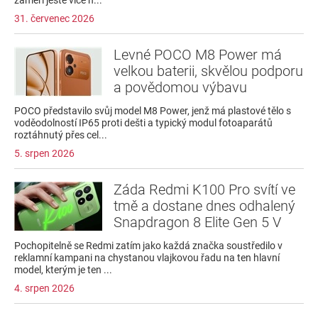
31. červenec 2026
Levné POCO M8 Power má
velkou baterii, skvělou podporu
a povědomou výbavu
POCO představilo svůj model M8 Power, jenž má plastové tělo s
voděodolností IP65 proti dešti a typický modul fotoaparátů
roztáhnutý přes cel...
5. srpen 2026
Záda Redmi K100 Pro svítí ve
tmě a dostane dnes odhalený
Snapdragon 8 Elite Gen 5 V
Pochopitelně se Redmi zatím jako každá značka soustředilo v
reklamní kampani na chystanou vlajkovou řadu na ten hlavní
model, kterým je ten ...
4. srpen 2026