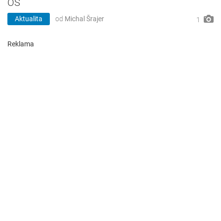
OS
Aktualita
od
Michal Šrajer
1
Reklama