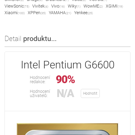
ViewSonic
Vivitek
Vivo
Wiky
WowME
XGIMI
(75)
(4)
(16)
(1)
(2)
(19)
Xiaomi
XPPen
YAMAHA
Yenkee
(100)
(35)
(21)
(25)
Detail
produktu...
Intel Pentium G6600
90%
Hodnocení
redakce:
N/A
Hodnocení
Hodnotit
uživatelů: