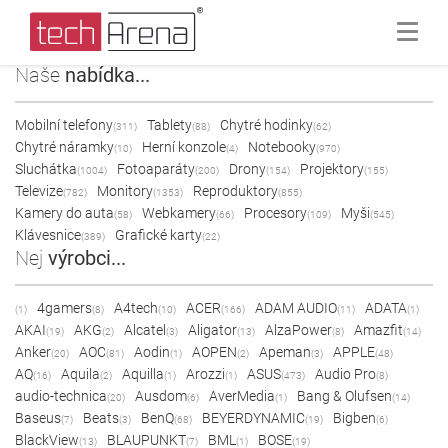
Naše
nabídka...
Mobilní telefony
Tablety
Chytré hodinky
(311)
(88)
(62)
Chytré náramky
Herní konzole
Notebooky
(10)
(4)
(970)
Sluchátka
Fotoaparáty
Drony
Projektory
(1004)
(200)
(154)
(155)
Televize
Monitory
Reproduktory
(782)
(1353)
(855)
Kamery do auta
Webkamery
Procesory
Myši
(58)
(66)
(109)
(545)
Klávesnice
Grafické karty
(389)
(22)
Nej
výrobci...
4gamers
A4tech
ACER
ADAM AUDIO
ADATA
(1)
(8)
(10)
(166)
(11)
(1)
AKAI
AKG
Alcatel
Aligator
AlzaPower
Amazfit
(19)
(2)
(3)
(13)
(8)
(14)
Anker
AOC
Aodin
AOPEN
Apeman
APPLE
(20)
(81)
(1)
(2)
(3)
(48)
AQ
Aquila
Aquilla
Arozzi
ASUS
Audio Pro
(16)
(2)
(1)
(1)
(473)
(8)
audio-technica
Ausdom
AverMedia
Bang & Olufsen
(20)
(6)
(1)
(14)
Baseus
Beats
BenQ
BEYERDYNAMIC
Bigben
(7)
(3)
(68)
(19)
(6)
BlackView
BLAUPUNKT
BML
BOSE
(13)
(7)
(1)
(19)