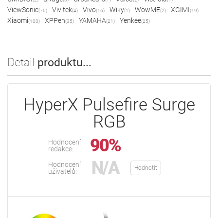
ViewSonic
Vivitek
Vivo
Wiky
WowME
XGIMI
(75)
(4)
(16)
(1)
(2)
(19)
Xiaomi
XPPen
YAMAHA
Yenkee
(100)
(35)
(21)
(25)
Detail
produktu...
HyperX Pulsefire Surge
RGB
90%
Hodnocení
redakce:
N/A
Hodnocení
Hodnotit
uživatelů: