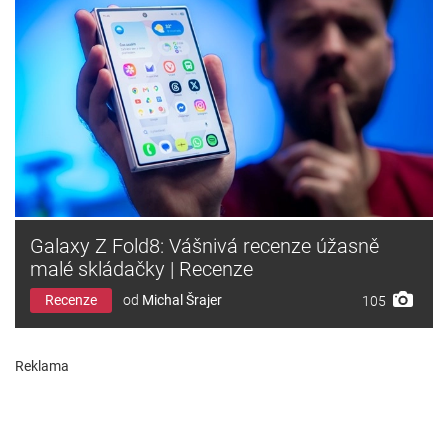
Galaxy Z Fold8: Vášnivá recenze úžasně
malé skládačky | Recenze
Recenze
od
Michal Šrajer
105
Reklama