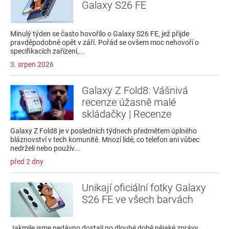
Galaxy S26 FE
Minulý týden se často hovořilo o Galaxy S26 FE, jež přijde
pravděpodobně opět v září. Pořád se ovšem moc nehovoří o
specifikacích zařízení,...
3. srpen 2026
Galaxy Z Fold8: Vášnivá
recenze úžasně malé
skládačky | Recenze
Galaxy Z Fold8 je v posledních týdnech předmětem úplného
bláznovství v tech komunitě. Mnozí lidé, co telefon ani vůbec
nedrželi nebo použív...
před 2 dny
Unikají oficiální fotky Galaxy
S26 FE ve všech barvách
Jakmile jsme nedávno dostali po dlouhé době nějaké zprávy