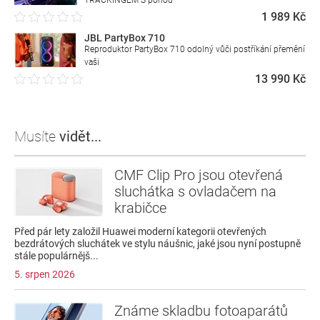
1 989 Kč
JBL PartyBox 710
Reproduktor PartyBox 710 odolný vůči postříkání přemění
vaši
13 990 Kč
Musíte
vidět...
CMF Clip Pro jsou otevřená
sluchátka s ovladačem na
krabičce
Před pár lety založil Huawei moderní kategorii otevřených
bezdrátových sluchátek ve stylu náušnic, jaké jsou nyní postupně
stále populárnějš...
5. srpen 2026
Známe skladbu fotoaparátů