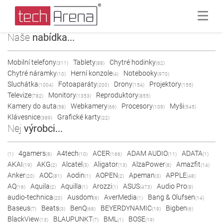
Naše
nabídka...
Mobilní telefony
Tablety
Chytré hodinky
(311)
(88)
(62)
Chytré náramky
Herní konzole
Notebooky
(10)
(4)
(970)
Sluchátka
Fotoaparáty
Drony
Projektory
(1004)
(200)
(154)
(155)
Televize
Monitory
Reproduktory
(782)
(1353)
(855)
Kamery do auta
Webkamery
Procesory
Myši
(58)
(66)
(109)
(545)
Klávesnice
Grafické karty
(389)
(22)
Nej
výrobci...
4gamers
A4tech
ACER
ADAM AUDIO
ADATA
(1)
(8)
(10)
(166)
(11)
(1)
AKAI
AKG
Alcatel
Aligator
AlzaPower
Amazfit
(19)
(2)
(3)
(13)
(8)
(14)
Anker
AOC
Aodin
AOPEN
Apeman
APPLE
(20)
(81)
(1)
(2)
(3)
(48)
AQ
Aquila
Aquilla
Arozzi
ASUS
Audio Pro
(16)
(2)
(1)
(1)
(473)
(8)
audio-technica
Ausdom
AverMedia
Bang & Olufsen
(20)
(6)
(1)
(14)
Baseus
Beats
BenQ
BEYERDYNAMIC
Bigben
(7)
(3)
(68)
(19)
(6)
BlackView
BLAUPUNKT
BML
BOSE
(13)
(7)
(1)
(19)