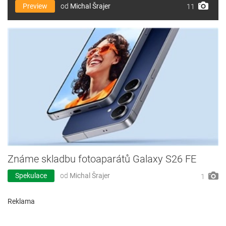
Preview
od
Michal Šrajer
11
Známe skladbu fotoaparátů Galaxy S26 FE
Spekulace
od
Michal Šrajer
1
Reklama