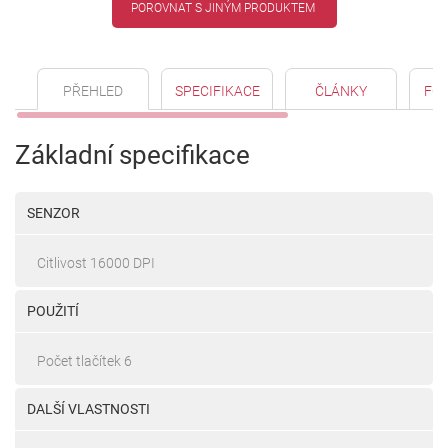
POROVNAT S JINÝM PRODUKTEM
PŘEHLED
SPECIFIKACE
ČLÁNKY
FO
Základní specifikace
SENZOR
Citlivost 16000 DPI
POUŽITÍ
Počet tlačítek 6
DALŠÍ VLASTNOSTI