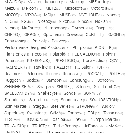
M-AUDIO
Mavic
Maxcom
Maxxo
MEEaudio
(5)
(1)
(18)
(1)
(1)
Meizu
Meliconi
METZ
Microsoft
Motorola
(1)
(12)
(20)
(26)
(24)
MOZOS
MPOW
MSI
MUSE
MYPHONE
Naim
(1)
(4)
(91)
(32)
(16)
(2)
NEC
NGS
Niceboy
Nikon
Ninco
Nokia
(16)
(21)
(6)
(33)
(5)
(17)
Nubia
NuForce
Nuraphone
Olympus
Oneplus
(1)
(4)
(2)
(10)
(4)
ONKYO
OPPO
Optoma
Orava
OUKITEL
OZONE
(6)
(15)
(38)
(34)
(1)
(5)
Panasonic
Patriot
Peavey
(94)
(1)
(4)
Performance Designed Products
Philips
PIONEER
(15)
(284)
(18)
Plantronics
Poco
Polaroid
POLK AUDIO
Poly
(8)
(10)
(1)
(19)
(18)
Potensic
PRESONUS
PRESTIGIO
Pure Audio
QCY
(3)
(6)
(14)
(1)
(7)
RASPBERRY
Rayline
RAZER
RC Sale
RCF
(1)
(1)
(14)
(1)
(14)
Realme
Reloop
Ricoh
Roadstar
ROCCAT
ROLLEI
(10)
(3)
(2)
(1)
(3)
(1)
Ruggear
Sades
Samson
Samsung
Sencor
(1)
(14)
(13)
(319)
(45)
SENNHEISER
Sharp
SHURE
S-Idee
SilentiumPC
(46)
(37)
(5)
(2)
(2)
SKULLCANDY
Snakebyte
Sonos
SONY
(18)
(4)
(10)
(136)
Soundeus
Soundmaster
Soundpeats
SOUNDSATION
(1)
(2)
(8)
(4)
Spin Master
Stagg
SteelSeries
STRONG
Sudio
(1)
(2)
(8)
(17)
(2)
Superlux
Swissten
SYMA
Tannoy
TCL
Technics
(7)
(4)
(6)
(1)
(68)
(4)
TESLA
THOMSON
Toshiba
Trevi
Triumph Board
(2)
(18)
(34)
(3)
(5)
TRUAUDIO
TRUST
Turtle Beach
UleFone
UMAX
(19)
(32)
(5)
(14)
(21)
UMIDIGI
uRage
Urbanears
Valco
Victrola
(2)
(6)
(7)
(2)
(1)