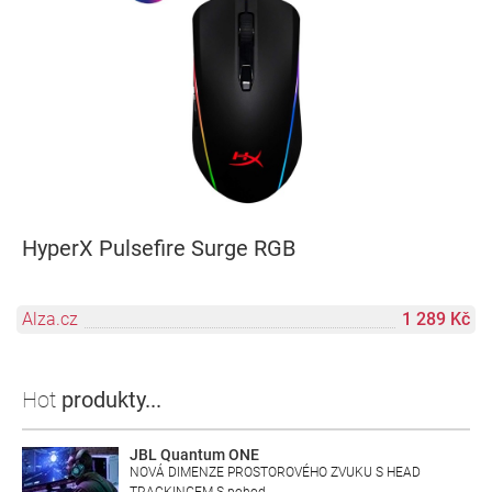
HyperX Pulsefire Surge RGB
Alza.cz
1 289 Kč
Hot
produkty...
JBL Quantum ONE
NOVÁ DIMENZE PROSTOROVÉHO ZVUKU S HEAD
TRACKINGEM S pohod