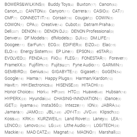
BOWERS&WILKINS
Buddy Toys
Buxton
Canon
(5)
(4)
(17)
(82)
Canon_
CANTON
Canyon
Carrera
CASIO
CAT
(2)
(8)
(11)
(1)
(8)
(1)
CMF
CONNECT IT
Corsair
Cougar
COWIN
(1)
(16)
(16)
(2)
(5)
COWON
CPA
Creative
Cubot
Datram Praha
(1)
(2)
(14)
(8)
(2)
Dell
DENON
DENON DJ
DENON Professional
(207)
(15)
(2)
(3)
Denver
DF Models
dfModels
DJI
DM.LIFE
(6)
(1)
(2)
(92)
(1)
Doogee
EarFun
ECG
EDIFIER
EIZO
Elac
(11)
(7)
(9)
(8)
(42)
(15)
ELO
Energy Sistem
EP Line
EPSON
eSTAR
(16)
(59)
(1)
(2)
(2)
EVOLVEO
FENDA
FiiO
FLEG
FONESTAR
Forever
(2)
(25)
(4)
(1)
(1)
(1)
FrameXX
Fujifilm
Fujitsu
Fyne Audio
GARMIN
(3)
(10)
(27)
(11)
(1)
GEMBIRD
Genius
GIGABYTE
Gigaset
GoGEN
(2)
(34)
(12)
(1)
(54)
Google
Hama
Happy Plugs
Harman/Kardon
(16)
(7)
(5)
(12)
Havit
HH Electronics
HISENSE
HITACHI
(7)
(4)
(35)
(13)
Honor Choice
Hori
HP
HTC
Huawei
Hubsan
(6)
(4)
(385)
(2)
(48)
(18)
HYPERX
Hyundai
CHASING-INNOVATION
iDance
(23)
(24)
(1)
(3)
iGET
iiyama
Insta360
Intezze
ION
JABRA
(2)
(94)
(2)
(11)
(3)
(34)
Jamara
JAMO
JBL
JOY-IT
JVC
Klipsch
(1)
(22)
(149)
(3)
(49)
(32)
Koss
KRK
KURZWEIL
Land Rover
Laney
LEA
(42)
(5)
(5)
(2)
(6)
(1)
LENCO
Lenovo
LG
Lithe Audio
LOGITECH
(2)
(254)
(245)
(11)
(28)
Mackie
MAD CATZ
Magnat
MAONO
Marshall
(16)
(4)
(14)
(1)
(22)