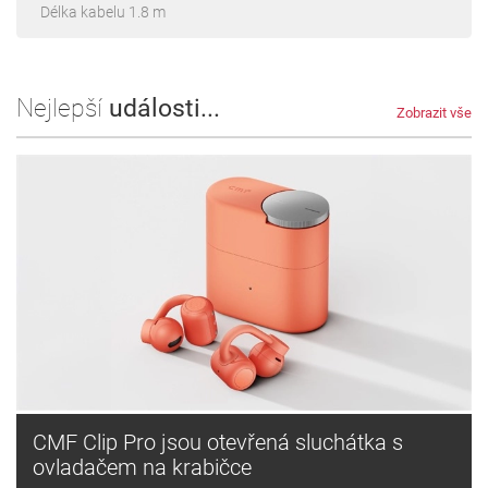
Délka kabelu 1.8 m
Nejlepší
události...
Zobrazit vše
CMF Clip Pro jsou otevřená sluchátka s
ovladačem na krabičce