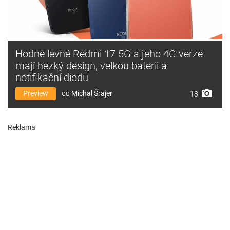
Hodně levné Redmi 17 5G a jeho 4G verze
mají hezký design, velkou baterii a
notifikační diodu
Preview
od
Michal Šrajer
18
Reklama