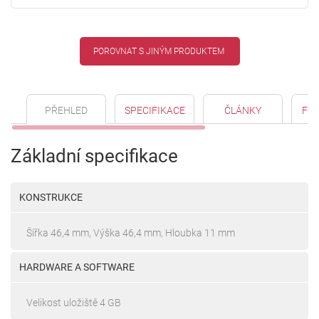
POROVNAT S JINÝM PRODUKTEM
PŘEHLED
SPECIFIKACE
ČLÁNKY
FO
Základní specifikace
KONSTRUKCE
Šířka 46,4 mm, Výška 46,4 mm, Hloubka 11 mm
HARDWARE A SOFTWARE
Velikost uložiště 4 GB