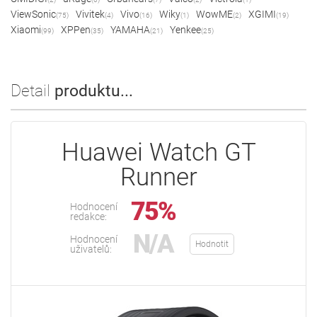
ViewSonic
Vivitek
Vivo
Wiky
WowME
XGIMI
(75)
(4)
(16)
(1)
(2)
(19)
Xiaomi
XPPen
YAMAHA
Yenkee
(99)
(35)
(21)
(25)
Detail
produktu...
Huawei Watch GT
Runner
75%
Hodnocení
redakce:
N/A
Hodnocení
Hodnotit
uživatelů: