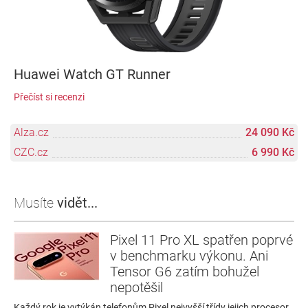
Huawei Watch GT Runner
Přečíst si recenzi
Alza.cz
24 090 Kč
CZC.cz
6 990 Kč
Musíte
vidět...
Pixel 11 Pro XL spatřen poprvé
v benchmarku výkonu. Ani
Tensor G6 zatím bohužel
nepotěšil
Každý rok je vytýkán telefonům Pixel nejvyšší třídy jejich procesor