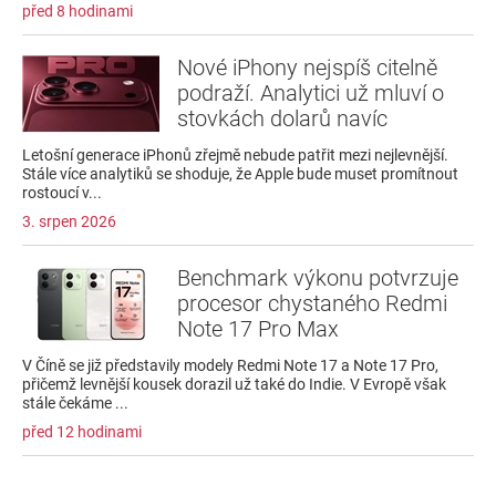
před 8 hodinami
Nové iPhony nejspíš citelně
podraží. Analytici už mluví o
stovkách dolarů navíc
Letošní generace iPhonů zřejmě nebude patřit mezi nejlevnější.
Stále více analytiků se shoduje, že Apple bude muset promítnout
rostoucí v...
3. srpen 2026
Benchmark výkonu potvrzuje
procesor chystaného Redmi
Note 17 Pro Max
V Číně se již představily modely Redmi Note 17 a Note 17 Pro,
přičemž levnější kousek dorazil už také do Indie. V Evropě však
stále čekáme ...
před 12 hodinami