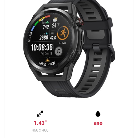
1.43"
ano
466 x 466