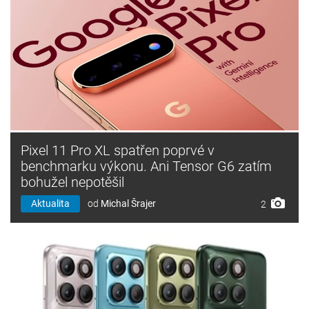
Pixel 11 Pro XL spatřen poprvé v
benchmarku výkonu. Ani Tensor G6 zatím
bohužel nepotěšil
Aktualita
od
Michal Šrajer
2