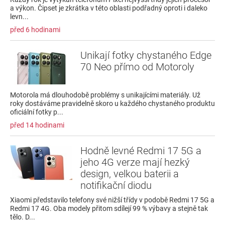
a výkon. Čipset je zkrátka v této oblasti podřadný oproti i daleko
levn...
před 6 hodinami
Unikají fotky chystaného Edge
70 Neo přímo od Motoroly
Motorola má dlouhodobě problémy s unikajícími materiály. Už
roky dostáváme pravidelně skoro u každého chystaného produktu
oficiální fotky p...
před 14 hodinami
Hodně levné Redmi 17 5G a
jeho 4G verze mají hezký
design, velkou baterii a
notifikační diodu
Xiaomi představilo telefony své nižší třídy v podobě Redmi 17 5G a
Redmi 17 4G. Oba modely přitom sdílejí 99 % výbavy a stejně tak
tělo. D...