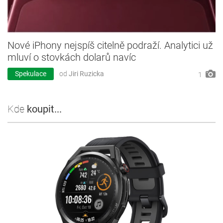
Nové iPhony nejspíš citelně podraží. Analytici už
mluví o stovkách dolarů navíc
Spekulace
od
Jiri Ruzicka
1
Kde
koupit...