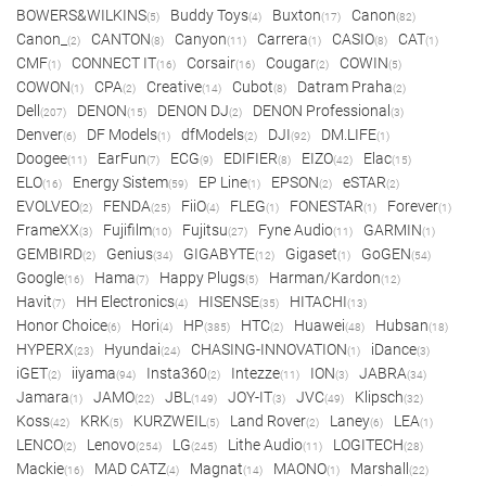
BOWERS&WILKINS
Buddy Toys
Buxton
Canon
(5)
(4)
(17)
(82)
Canon_
CANTON
Canyon
Carrera
CASIO
CAT
(2)
(8)
(11)
(1)
(8)
(1)
CMF
CONNECT IT
Corsair
Cougar
COWIN
(1)
(16)
(16)
(2)
(5)
COWON
CPA
Creative
Cubot
Datram Praha
(1)
(2)
(14)
(8)
(2)
Dell
DENON
DENON DJ
DENON Professional
(207)
(15)
(2)
(3)
Denver
DF Models
dfModels
DJI
DM.LIFE
(6)
(1)
(2)
(92)
(1)
Doogee
EarFun
ECG
EDIFIER
EIZO
Elac
(11)
(7)
(9)
(8)
(42)
(15)
ELO
Energy Sistem
EP Line
EPSON
eSTAR
(16)
(59)
(1)
(2)
(2)
EVOLVEO
FENDA
FiiO
FLEG
FONESTAR
Forever
(2)
(25)
(4)
(1)
(1)
(1)
FrameXX
Fujifilm
Fujitsu
Fyne Audio
GARMIN
(3)
(10)
(27)
(11)
(1)
GEMBIRD
Genius
GIGABYTE
Gigaset
GoGEN
(2)
(34)
(12)
(1)
(54)
Google
Hama
Happy Plugs
Harman/Kardon
(16)
(7)
(5)
(12)
Havit
HH Electronics
HISENSE
HITACHI
(7)
(4)
(35)
(13)
Honor Choice
Hori
HP
HTC
Huawei
Hubsan
(6)
(4)
(385)
(2)
(48)
(18)
HYPERX
Hyundai
CHASING-INNOVATION
iDance
(23)
(24)
(1)
(3)
iGET
iiyama
Insta360
Intezze
ION
JABRA
(2)
(94)
(2)
(11)
(3)
(34)
Jamara
JAMO
JBL
JOY-IT
JVC
Klipsch
(1)
(22)
(149)
(3)
(49)
(32)
Koss
KRK
KURZWEIL
Land Rover
Laney
LEA
(42)
(5)
(5)
(2)
(6)
(1)
LENCO
Lenovo
LG
Lithe Audio
LOGITECH
(2)
(254)
(245)
(11)
(28)
Mackie
MAD CATZ
Magnat
MAONO
Marshall
(16)
(4)
(14)
(1)
(22)