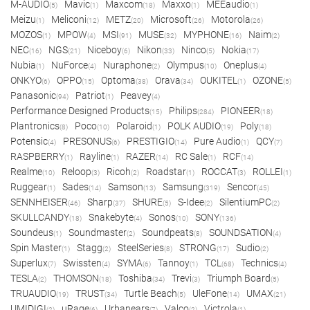
M-AUDIO
Mavic
Maxcom
Maxxo
MEEaudio
(5)
(1)
(18)
(1)
(1)
Meizu
Meliconi
METZ
Microsoft
Motorola
(1)
(12)
(20)
(26)
(26)
MOZOS
MPOW
MSI
MUSE
MYPHONE
Naim
(1)
(4)
(91)
(32)
(16)
(2)
NEC
NGS
Niceboy
Nikon
Ninco
Nokia
(16)
(21)
(6)
(33)
(5)
(17)
Nubia
NuForce
Nuraphone
Olympus
Oneplus
(1)
(4)
(2)
(10)
(4)
ONKYO
OPPO
Optoma
Orava
OUKITEL
OZONE
(6)
(15)
(38)
(34)
(1)
(5)
Panasonic
Patriot
Peavey
(94)
(1)
(4)
Performance Designed Products
Philips
PIONEER
(15)
(284)
(18)
Plantronics
Poco
Polaroid
POLK AUDIO
Poly
(8)
(10)
(1)
(19)
(18)
Potensic
PRESONUS
PRESTIGIO
Pure Audio
QCY
(4)
(6)
(14)
(1)
(7)
RASPBERRY
Rayline
RAZER
RC Sale
RCF
(1)
(1)
(14)
(1)
(14)
Realme
Reloop
Ricoh
Roadstar
ROCCAT
ROLLEI
(10)
(3)
(2)
(1)
(3)
(1)
Ruggear
Sades
Samson
Samsung
Sencor
(1)
(14)
(13)
(319)
(45)
SENNHEISER
Sharp
SHURE
S-Idee
SilentiumPC
(46)
(37)
(5)
(2)
(2)
SKULLCANDY
Snakebyte
Sonos
SONY
(18)
(4)
(10)
(136)
Soundeus
Soundmaster
Soundpeats
SOUNDSATION
(1)
(2)
(8)
(4)
Spin Master
Stagg
SteelSeries
STRONG
Sudio
(1)
(2)
(8)
(17)
(2)
Superlux
Swissten
SYMA
Tannoy
TCL
Technics
(7)
(4)
(6)
(1)
(68)
(4)
TESLA
THOMSON
Toshiba
Trevi
Triumph Board
(2)
(18)
(34)
(3)
(5)
TRUAUDIO
TRUST
Turtle Beach
UleFone
UMAX
(19)
(34)
(5)
(14)
(21)
UMIDIGI
uRage
Urbanears
Valco
Victrola
(2)
(6)
(7)
(2)
(1)