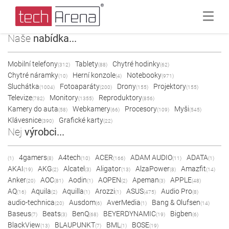
Naše
nabídka...
Mobilní telefony
Tablety
Chytré hodinky
(312)
(88)
(62)
Chytré náramky
Herní konzole
Notebooky
(10)
(4)
(971)
Sluchátka
Fotoaparáty
Drony
Projektory
(1004)
(200)
(155)
(155)
Televize
Monitory
Reproduktory
(782)
(1355)
(856)
Kamery do auta
Webkamery
Procesory
Myši
(58)
(66)
(109)
(545)
Klávesnice
Grafické karty
(390)
(22)
Nej
výrobci...
4gamers
A4tech
ACER
ADAM AUDIO
ADATA
(1)
(8)
(10)
(166)
(11)
(1)
AKAI
AKG
Alcatel
Aligator
AlzaPower
Amazfit
(19)
(2)
(3)
(13)
(8)
(14)
Anker
AOC
Aodin
AOPEN
Apeman
APPLE
(20)
(81)
(1)
(2)
(3)
(48)
AQ
Aquila
Aquilla
Arozzi
ASUS
Audio Pro
(16)
(2)
(1)
(1)
(475)
(8)
audio-technica
Ausdom
AverMedia
Bang & Olufsen
(20)
(6)
(1)
(14)
Baseus
Beats
BenQ
BEYERDYNAMIC
Bigben
(7)
(3)
(68)
(19)
(6)
BlackView
BLAUPUNKT
BML
BOSE
(13)
(7)
(1)
(19)