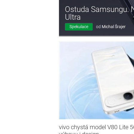
Ostuda Samsungu. Na
Ultra
Spekulace
od
Michal Šrajer
vivo chystá model V80 Lite 