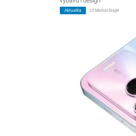
výbavu i design
Aktualita
od
Michal Šrajer