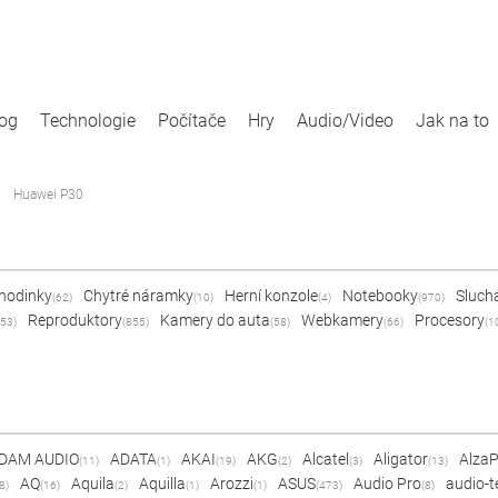
log
Technologie
Počítače
Hry
Audio/Video
Jak na to
Huawei P30
 hodinky
Chytré náramky
Herní konzole
Notebooky
Sluch
(62)
(10)
(4)
(970)
Reproduktory
Kamery do auta
Webkamery
Procesory
53)
(855)
(58)
(66)
(1
DAM AUDIO
ADATA
AKAI
AKG
Alcatel
Aligator
Alza
(11)
(1)
(19)
(2)
(3)
(13)
AQ
Aquila
Aquilla
Arozzi
ASUS
Audio Pro
audio-t
8)
(16)
(2)
(1)
(1)
(473)
(8)