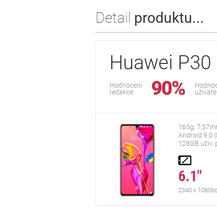
Detail
produktu...
Huawei P30
90%
Hodnocení
Hodnoc
redakce:
uživate
165g, 7,57m
Android 9.0 (
128GB uživ.
6.1"
2340 x 1080b