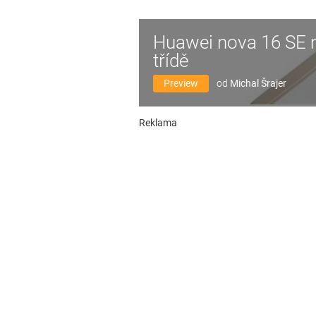
Huawei nova 16 SE má
třídě
Preview
od
Michal Šrajer
Reklama