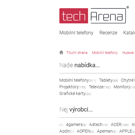
Mobilní telefony
Recenze
Kata
Titulní strana
Mobilní telefony
Huawei
Naše
nabídka...
Mobilní telefony
Tablety
Chytré
(311)
(88)
Projektory
Televize
Monitory
(155)
(782)
(13
Grafické karty
(22)
Nej
výrobci...
4gamers
A4tech
ACER
A
(1)
(8)
(10)
(166)
Aodin
AOPEN
Apeman
APPLE
(1)
(2)
(3)
(4