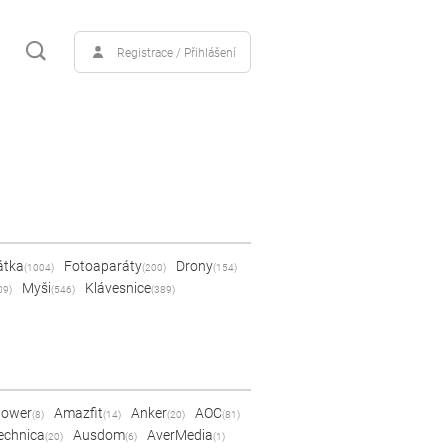
Registrace / Přihlášení
átka
Fotoaparáty
Drony
(1004)
(200)
(154)
Myši
Klávesnice
09)
(546)
(389)
Power
Amazfit
Anker
AOC
(8)
(14)
(20)
(81)
echnica
Ausdom
AverMedia
(20)
(6)
(1)