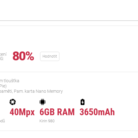
80%
ení
Hodnotit
lů:
m tloušťka
Pie)
 paměti, Pam. karta Nano Memory
40Mpx
6GB RAM
3650mAh
odů
Kirin 980