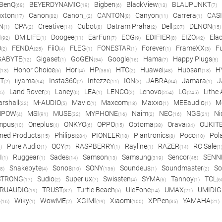
BenQ
BEYERDYNAMIC
Bigben
BlackView
BLAUPUNKT
(68)
(19)
(6)
(13)
(7)
xton
Canon
Canon_
CANTON
Canyon
Carrera
CAS
(17)
(82)
(2)
(8)
(11)
(1)
N
CPA
Creative
Cubot
Datram Praha
Dell
DENON
(1)
(2)
(14)
(8)
(2)
(207)
(15)
I
DM.LIFE
Doogee
EarFun
ECG
EDIFIER
EIZO
Ela
(92)
(1)
(11)
(7)
(9)
(8)
(42)
O
FENDA
FiiO
FLEG
FONESTAR
Forever
FrameXX
Fu
(2)
(25)
(4)
(1)
(1)
(1)
(3)
GABYTE
Gigaset
GoGEN
Google
Hama
Happy Plugs
(12)
(1)
(54)
(16)
(7)
(5)
Honor Choice
Hori
HP
HTC
Huawei
Hubsan
H
(13)
(6)
(4)
(385)
(2)
(48)
(18)
ET
iiyama
Insta360
Intezze
ION
JABRA
Jamara
J
(2)
(94)
(2)
(11)
(3)
(34)
(1)
Land Rover
Laney
LEA
LENCO
Lenovo
LG
Lithe
(5)
(2)
(6)
(1)
(2)
(254)
(245)
rshall
M-AUDIO
Mavic
Maxcom
Maxxo
MEEaudio
M
(22)
(5)
(1)
(18)
(1)
(1)
MPOW
MSI
MUSE
MYPHONE
Naim
NEC
NGS
Ni
(4)
(91)
(32)
(16)
(2)
(16)
(21)
mpus
Oneplus
ONKYO
OPPO
Optoma
Orava
OUKIT
(10)
(4)
(6)
(15)
(38)
(34)
ned Products
Philips
PIONEER
Plantronics
Poco
Pol
(15)
(284)
(18)
(8)
(10)
Pure Audio
QCY
RASPBERRY
Rayline
RAZER
RC Sale
)
(1)
(7)
(1)
(1)
(14)
(1
I
Ruggear
Sades
Samson
Samsung
Sencor
SENN
(1)
(1)
(14)
(13)
(319)
(45)
Snakebyte
Sonos
SONY
Soundeus
Soundmaster
So
8)
(4)
(10)
(136)
(1)
(2)
STRONG
Sudio
Superlux
Swissten
SYMA
Tannoy
TCL
(17)
(2)
(7)
(4)
(6)
(1)
(6
RUAUDIO
TRUST
Turtle Beach
UleFone
UMAX
UMIDIG
(19)
(32)
(5)
(14)
(21)
o
Wiky
WowME
XGIMI
Xiaomi
XPPen
YAMAHA
(16)
(1)
(2)
(19)
(100)
(35)
(21)