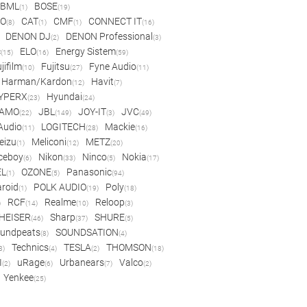
BML
BOSE
(1)
(19)
IO
CAT
CMF
CONNECT IT
(8)
(1)
(1)
(16)
DENON DJ
DENON Professional
(2)
(3)
c
ELO
Energy Sistem
(15)
(16)
(59)
jifilm
Fujitsu
Fyne Audio
(10)
(27)
(11)
Harman/Kardon
Havit
(12)
(7)
YPERX
Hyundai
(23)
(24)
AMO
JBL
JOY-IT
JVC
(22)
(149)
(3)
(49)
 Audio
LOGITECH
Mackie
(11)
(28)
(16)
eizu
Meliconi
METZ
(1)
(12)
(20)
ceboy
Nikon
Ninco
Nokia
(6)
(33)
(5)
(17)
EL
OZONE
Panasonic
(1)
(5)
(94)
aroid
POLK AUDIO
Poly
(1)
(19)
(18)
RCF
Realme
Reloop
)
(14)
(10)
(3)
HEISER
Sharp
SHURE
(46)
(37)
(5)
undpeats
SOUNDSATION
(8)
(4)
Technics
TESLA
THOMSON
8)
(4)
(2)
(18)
I
uRage
Urbanears
Valco
(2)
(6)
(7)
(2)
Yenkee
(25)