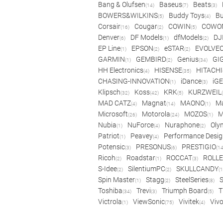
Bang & Olufsen
Baseus
Beats
(14)
(7)
(3)
BOWERS&WILKINS
Buddy Toys
Bu
(5)
(4)
Corsair
Cougar
COWIN
COWO
(16)
(2)
(5)
Denver
DF Models
dfModels
DJ
(6)
(1)
(2)
EP Line
EPSON
eSTAR
EVOLVE
(1)
(2)
(2)
GARMIN
GEMBIRD
Genius
GI
(1)
(2)
(34)
HH Electronics
HISENSE
HITACHI
(4)
(35)
CHASING-INNOVATION
iDance
iG
(1)
(3)
Klipsch
Koss
KRK
KURZWEIL
(32)
(42)
(5)
MAD CATZ
Magnat
MAONO
Ma
(4)
(14)
(1)
Microsoft
Motorola
MOZOS
(26)
(24)
(1)
Nubia
NuForce
Nuraphone
Oly
(1)
(4)
(2)
Patriot
Peavey
Performance Desig
(1)
(4)
Potensic
PRESONUS
PRESTIGIO
(3)
(6)
(14
Ricoh
Roadstar
ROCCAT
ROLLE
(2)
(1)
(3)
S-Idee
SilentiumPC
SKULLCANDY
(2)
(2)
(1
Spin Master
Stagg
SteelSeries
(1)
(2)
(8)
Toshiba
Trevi
Triumph Board
T
(34)
(3)
(5)
Victrola
ViewSonic
Vivitek
Viv
(1)
(75)
(4)