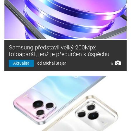
Samsung představil velký 200Mpx
fotoaparát, jenž je předurčen k úspěchu
Aktualita
od
Michal Šrajer
5