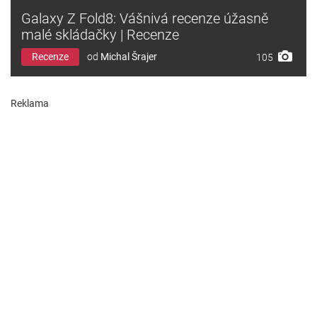
Galaxy Z Fold8: Vášnivá recenze úžasně
malé skládačky | Recenze
Recenze
od
Michal Šrajer
105
Reklama