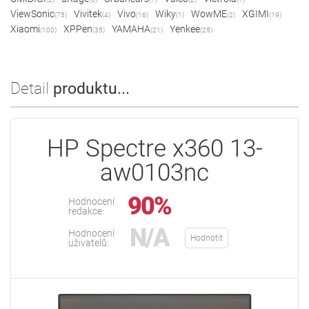
ViewSonic
Vivitek
Vivo
Wiky
WowME
XGIMI
(75)
(4)
(16)
(1)
(2)
(19)
Xiaomi
XPPen
YAMAHA
Yenkee
(100)
(35)
(21)
(25)
Detail
produktu...
HP Spectre x360 13-
aw0103nc
90%
Hodnocení
redakce:
N/A
Hodnocení
Hodnotit
uživatelů: