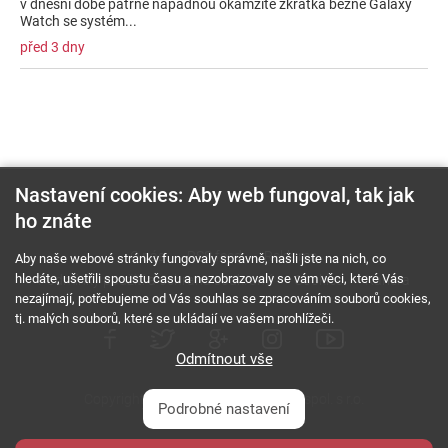
v dnešní době patrně napadnou okamžitě zkrátka běžné Galaxy
Watch se systém...
před 3 dny
Nastavení cookies: Aby web fungoval, tak jak
ho znáte
O nás
RSS feed
Reklama
Aby naše webové stránky fungovaly správně, našli jste na nich, co
hledáte, ušetřili spoustu času a nezobrazovaly se vám věci, které Vás
Podmínky použití a ochrana soukromí
Cookies
Kariéra
nezajímají, potřebujeme od Vás souhlas se zpracováním souborů cookies,
tj. malých souborů, které se ukládají ve vašem prohlížeči.
Odmítnout vše
Copyright © 2000 - 2026 NetComp, spol. s r.o.
Podrobné nastavení
Všechna práva vyhrazena.
webDesign By: