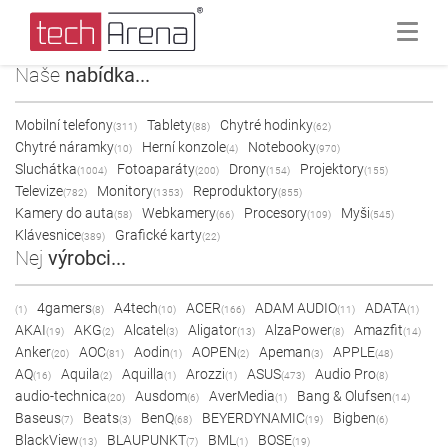
Naše
nabídka...
Mobilní telefony
Tablety
Chytré hodinky
(311)
(88)
(62)
Chytré náramky
Herní konzole
Notebooky
(10)
(4)
(970)
Sluchátka
Fotoaparáty
Drony
Projektory
(1004)
(200)
(154)
(155)
Televize
Monitory
Reproduktory
(782)
(1353)
(855)
Kamery do auta
Webkamery
Procesory
Myši
(58)
(66)
(109)
(545)
Klávesnice
Grafické karty
(389)
(22)
Nej
výrobci...
4gamers
A4tech
ACER
ADAM AUDIO
ADATA
(1)
(8)
(10)
(166)
(11)
(1)
AKAI
AKG
Alcatel
Aligator
AlzaPower
Amazfit
(19)
(2)
(3)
(13)
(8)
(14)
Anker
AOC
Aodin
AOPEN
Apeman
APPLE
(20)
(81)
(1)
(2)
(3)
(48)
AQ
Aquila
Aquilla
Arozzi
ASUS
Audio Pro
(16)
(2)
(1)
(1)
(473)
(8)
audio-technica
Ausdom
AverMedia
Bang & Olufsen
(20)
(6)
(1)
(14)
Baseus
Beats
BenQ
BEYERDYNAMIC
Bigben
(7)
(3)
(68)
(19)
(6)
BlackView
BLAUPUNKT
BML
BOSE
(13)
(7)
(1)
(19)