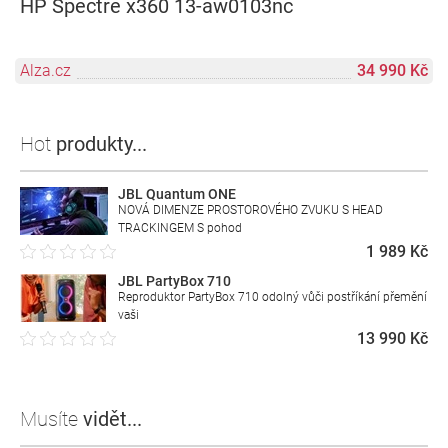
HP Spectre x360 13-aw0103nc
Alza.cz
34 990 Kč
Hot
produkty...
JBL Quantum ONE
NOVÁ DIMENZE PROSTOROVÉHO ZVUKU S HEAD
TRACKINGEM S pohod
1 989 Kč
JBL PartyBox 710
Reproduktor PartyBox 710 odolný vůči postříkání přemění
vaši
13 990 Kč
Musíte
vidět...