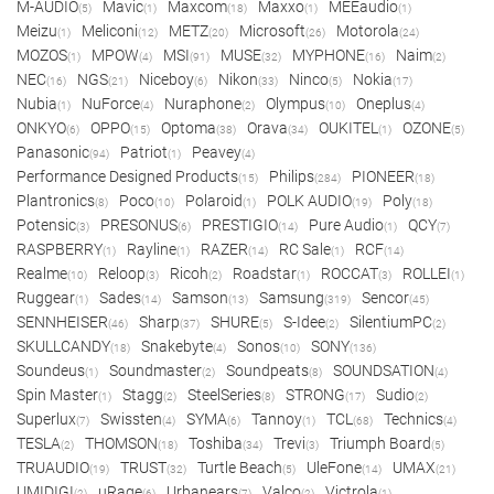
M-AUDIO
Mavic
Maxcom
Maxxo
MEEaudio
(5)
(1)
(18)
(1)
(1)
Meizu
Meliconi
METZ
Microsoft
Motorola
(1)
(12)
(20)
(26)
(24)
MOZOS
MPOW
MSI
MUSE
MYPHONE
Naim
(1)
(4)
(91)
(32)
(16)
(2)
NEC
NGS
Niceboy
Nikon
Ninco
Nokia
(16)
(21)
(6)
(33)
(5)
(17)
Nubia
NuForce
Nuraphone
Olympus
Oneplus
(1)
(4)
(2)
(10)
(4)
ONKYO
OPPO
Optoma
Orava
OUKITEL
OZONE
(6)
(15)
(38)
(34)
(1)
(5)
Panasonic
Patriot
Peavey
(94)
(1)
(4)
Performance Designed Products
Philips
PIONEER
(15)
(284)
(18)
Plantronics
Poco
Polaroid
POLK AUDIO
Poly
(8)
(10)
(1)
(19)
(18)
Potensic
PRESONUS
PRESTIGIO
Pure Audio
QCY
(3)
(6)
(14)
(1)
(7)
RASPBERRY
Rayline
RAZER
RC Sale
RCF
(1)
(1)
(14)
(1)
(14)
Realme
Reloop
Ricoh
Roadstar
ROCCAT
ROLLEI
(10)
(3)
(2)
(1)
(3)
(1)
Ruggear
Sades
Samson
Samsung
Sencor
(1)
(14)
(13)
(319)
(45)
SENNHEISER
Sharp
SHURE
S-Idee
SilentiumPC
(46)
(37)
(5)
(2)
(2)
SKULLCANDY
Snakebyte
Sonos
SONY
(18)
(4)
(10)
(136)
Soundeus
Soundmaster
Soundpeats
SOUNDSATION
(1)
(2)
(8)
(4)
Spin Master
Stagg
SteelSeries
STRONG
Sudio
(1)
(2)
(8)
(17)
(2)
Superlux
Swissten
SYMA
Tannoy
TCL
Technics
(7)
(4)
(6)
(1)
(68)
(4)
TESLA
THOMSON
Toshiba
Trevi
Triumph Board
(2)
(18)
(34)
(3)
(5)
TRUAUDIO
TRUST
Turtle Beach
UleFone
UMAX
(19)
(32)
(5)
(14)
(21)
UMIDIGI
uRage
Urbanears
Valco
Victrola
(2)
(6)
(7)
(2)
(1)