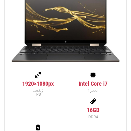
1920×1080px
Intel Core i7
Lesklý
4 jader
IPS
16GB
DDR4