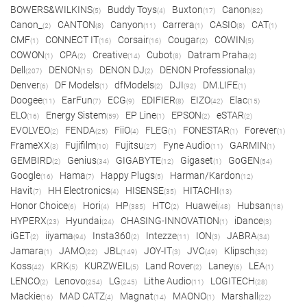
BOWERS&WILKINS
Buddy Toys
Buxton
Canon
(5)
(4)
(17)
(82)
Canon_
CANTON
Canyon
Carrera
CASIO
CAT
(2)
(8)
(11)
(1)
(8)
(1)
CMF
CONNECT IT
Corsair
Cougar
COWIN
(1)
(16)
(16)
(2)
(5)
COWON
CPA
Creative
Cubot
Datram Praha
(1)
(2)
(14)
(8)
(2)
Dell
DENON
DENON DJ
DENON Professional
(207)
(15)
(2)
(3)
Denver
DF Models
dfModels
DJI
DM.LIFE
(6)
(1)
(2)
(92)
(1)
Doogee
EarFun
ECG
EDIFIER
EIZO
Elac
(11)
(7)
(9)
(8)
(42)
(15)
ELO
Energy Sistem
EP Line
EPSON
eSTAR
(16)
(59)
(1)
(2)
(2)
EVOLVEO
FENDA
FiiO
FLEG
FONESTAR
Forever
(2)
(25)
(4)
(1)
(1)
(1)
FrameXX
Fujifilm
Fujitsu
Fyne Audio
GARMIN
(3)
(10)
(27)
(11)
(1)
GEMBIRD
Genius
GIGABYTE
Gigaset
GoGEN
(2)
(34)
(12)
(1)
(54)
Google
Hama
Happy Plugs
Harman/Kardon
(16)
(7)
(5)
(12)
Havit
HH Electronics
HISENSE
HITACHI
(7)
(4)
(35)
(13)
Honor Choice
Hori
HP
HTC
Huawei
Hubsan
(6)
(4)
(385)
(2)
(48)
(18)
HYPERX
Hyundai
CHASING-INNOVATION
iDance
(23)
(24)
(1)
(3)
iGET
iiyama
Insta360
Intezze
ION
JABRA
(2)
(94)
(2)
(11)
(3)
(34)
Jamara
JAMO
JBL
JOY-IT
JVC
Klipsch
(1)
(22)
(149)
(3)
(49)
(32)
Koss
KRK
KURZWEIL
Land Rover
Laney
LEA
(42)
(5)
(5)
(2)
(6)
(1)
LENCO
Lenovo
LG
Lithe Audio
LOGITECH
(2)
(254)
(245)
(11)
(28)
Mackie
MAD CATZ
Magnat
MAONO
Marshall
(16)
(4)
(14)
(1)
(22)