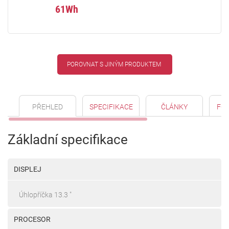
61Wh
POROVNAT S JINÝM PRODUKTEM
PŘEHLED
SPECIFIKACE
ČLÁNKY
FO
Základní specifikace
DISPLEJ
Úhlopříčka 13.3 "
PROCESOR