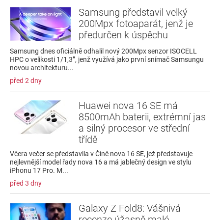
Samsung představil velký
200Mpx fotoaparát, jenž je
předurčen k úspěchu
Samsung dnes oficiálně odhalil nový 200Mpx senzor ISOCELL
HPC o velikosti 1/1,3”, jenž využívá jako první snímač Samsungu
novou architekturu...
před 2 dny
Huawei nova 16 SE má
8500mAh baterii, extrémní jas
a silný procesor ve střední
třídě
Včera večer se představila v Číně nova 16 SE, jež představuje
nejlevnější model řady nova 16 a má jablečný design ve stylu
iPhonu 17 Pro. M...
před 3 dny
Galaxy Z Fold8: Vášnivá
recenze úžasně malé