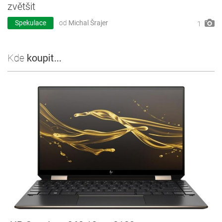
zvětšit
Spekulace
od
Michal Šrajer
1
Kde
koupit...