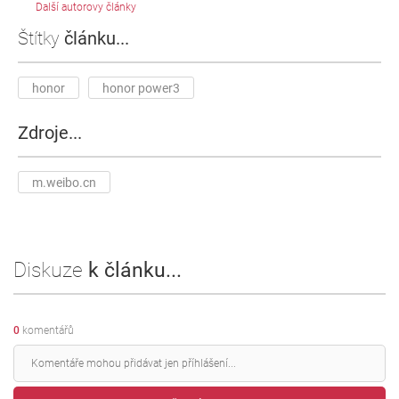
Další autorovy články
Štítky
článku...
honor
honor power3
Zdroje...
m.weibo.cn
Diskuze
k článku...
0
komentářů