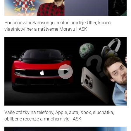
Podceňování Samsungu, reálné prodeje Ulter, konec
vlastnictví her a naštveme Moravu | ASK
Vaše otázky na telefony, Apple, auta, Xbox, sluchátka,
oblíbené recenze a mnohem víc | ASK