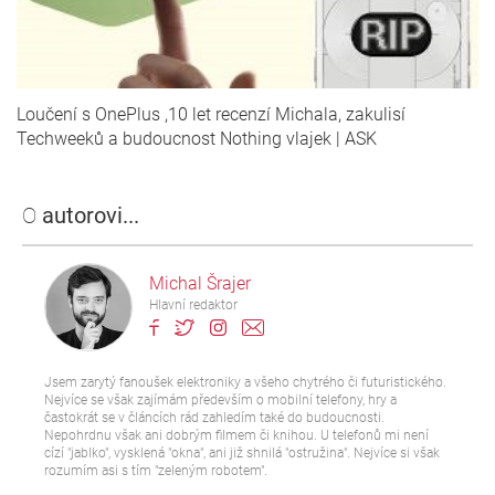
Loučení s OnePlus ,10 let recenzí Michala, zakulisí
Techweeků a budoucnost Nothing vlajek | ASK
O
autorovi...
Michal Šrajer
Hlavní redaktor
Jsem zarytý fanoušek elektroniky a všeho chytrého či futuristického.
Nejvíce se však zajímám především o mobilní telefony, hry a
častokrát se v článcích rád zahledím také do budoucnosti.
Nepohrdnu však ani dobrým filmem či knihou. U telefonů mi není
cízí "jablko", vysklená "okna", ani již shnilá "ostružina". Nejvíce si však
rozumím asi s tím "zeleným robotem".