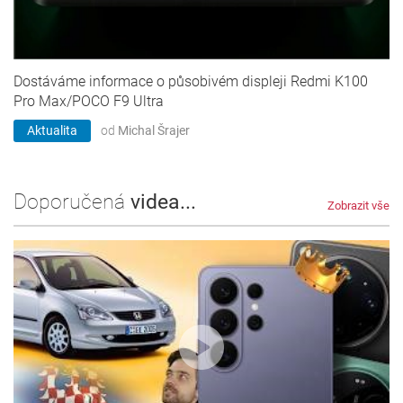
Dostáváme informace o působivém displeji Redmi K100
Pro Max/POCO F9 Ultra
Aktualita
od
Michal Šrajer
Doporučená
videa...
Zobrazit vše