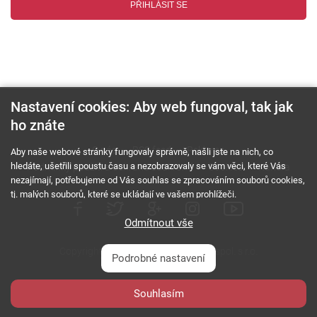
PŘIHLÁSIT SE
Nastavení cookies: Aby web fungoval, tak jak
ho znáte
O nás
RSS feed
Reklama
Aby naše webové stránky fungovaly správně, našli jste na nich, co
hledáte, ušetřili spoustu času a nezobrazovaly se vám věci, které Vás
Podmínky použití a ochrana soukromí
Cookies
Kariéra
nezajímají, potřebujeme od Vás souhlas se zpracováním souborů cookies,
tj. malých souborů, které se ukládají ve vašem prohlížeči.
Odmítnout vše
Copyright © 2000 - 2026 NetComp, spol. s r.o.
Podrobné nastavení
Všechna práva vyhrazena.
webDesign By:
Souhlasím
PESL.NAME