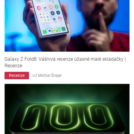
Galaxy Z Fold8: Vášnivá recenze úžasně malé skládačky |
Recenze
Recenze
od
Michal Šrajer