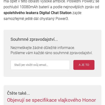
má opět v této oblasti vysoké ambice. Poslední Power2 se
pochlubil 10080mAh baterií a podle nejnovějších zpráv od
spolehlivého leakera Digital Chat Station
zajde
samozřejmě ještě dál chystaný Power3.
Souhrnné zpravodajství...
Nezmeškejte žádné důležité informace.
Pošleme vám každé ráno souhrnné zpravodajství.
A JE TO
Čtěte také...
Objevují se specifikace vlajkového Honor