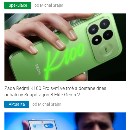
Spekulace
od
Michal Šrajer
Záda Redmi K100 Pro svítí ve tmě a dostane dnes
odhalený Snapdragon 8 Elite Gen 5 V
Aktualita
od
Michal Šrajer