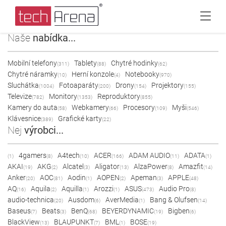
Naše
nabídka...
Mobilní telefony
Tablety
Chytré hodinky
(311)
(88)
(62)
Chytré náramky
Herní konzole
Notebooky
(10)
(4)
(970)
Sluchátka
Fotoaparáty
Drony
Projektory
(1004)
(200)
(154)
(155)
Televize
Monitory
Reproduktory
(782)
(1353)
(855)
Kamery do auta
Webkamery
Procesory
Myši
(58)
(66)
(109)
(546)
Klávesnice
Grafické karty
(389)
(22)
Nej
výrobci...
4gamers
A4tech
ACER
ADAM AUDIO
ADATA
(1)
(8)
(10)
(166)
(11)
(1)
AKAI
AKG
Alcatel
Aligator
AlzaPower
Amazfit
(19)
(2)
(3)
(13)
(8)
(14)
Anker
AOC
Aodin
AOPEN
Apeman
APPLE
(20)
(81)
(1)
(2)
(3)
(48)
AQ
Aquila
Aquilla
Arozzi
ASUS
Audio Pro
(16)
(2)
(1)
(1)
(473)
(8)
audio-technica
Ausdom
AverMedia
Bang & Olufsen
(20)
(6)
(1)
(14)
Baseus
Beats
BenQ
BEYERDYNAMIC
Bigben
(7)
(3)
(68)
(19)
(6)
BlackView
BLAUPUNKT
BML
BOSE
(13)
(7)
(1)
(19)