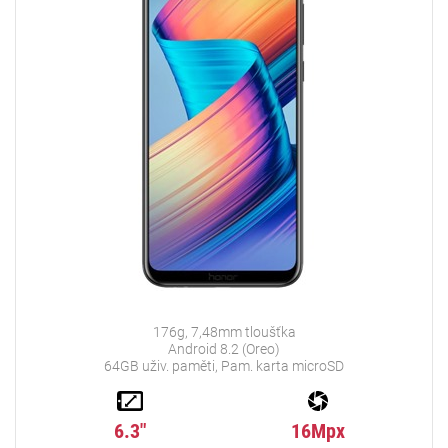
176g, 7,48mm tloušťka
Android 8.2 (Oreo)
64GB uživ. paměti, Pam. karta microSD
6.3"
16Mpx