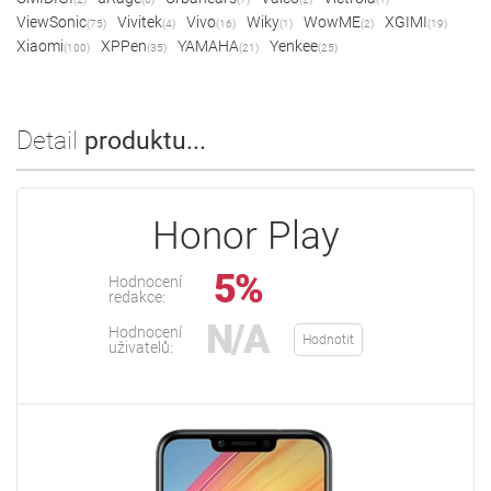
ViewSonic
Vivitek
Vivo
Wiky
WowME
XGIMI
(75)
(4)
(16)
(1)
(2)
(19)
Xiaomi
XPPen
YAMAHA
Yenkee
(100)
(35)
(21)
(25)
Detail
produktu...
Honor Play
5%
Hodnocení
redakce:
N/A
Hodnocení
Hodnotit
uživatelů: