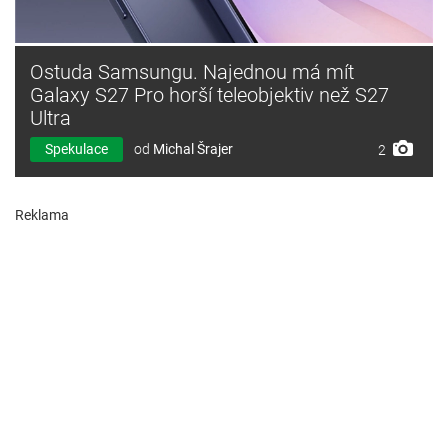
Ostuda Samsungu. Najednou má mít
Galaxy S27 Pro horší teleobjektiv než S27
Ultra
Spekulace
od
Michal Šrajer
2
Reklama