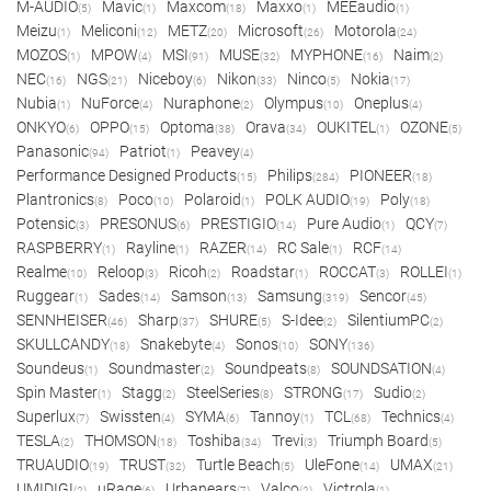
M-AUDIO
Mavic
Maxcom
Maxxo
MEEaudio
(5)
(1)
(18)
(1)
(1)
Meizu
Meliconi
METZ
Microsoft
Motorola
(1)
(12)
(20)
(26)
(24)
MOZOS
MPOW
MSI
MUSE
MYPHONE
Naim
(1)
(4)
(91)
(32)
(16)
(2)
NEC
NGS
Niceboy
Nikon
Ninco
Nokia
(16)
(21)
(6)
(33)
(5)
(17)
Nubia
NuForce
Nuraphone
Olympus
Oneplus
(1)
(4)
(2)
(10)
(4)
ONKYO
OPPO
Optoma
Orava
OUKITEL
OZONE
(6)
(15)
(38)
(34)
(1)
(5)
Panasonic
Patriot
Peavey
(94)
(1)
(4)
Performance Designed Products
Philips
PIONEER
(15)
(284)
(18)
Plantronics
Poco
Polaroid
POLK AUDIO
Poly
(8)
(10)
(1)
(19)
(18)
Potensic
PRESONUS
PRESTIGIO
Pure Audio
QCY
(3)
(6)
(14)
(1)
(7)
RASPBERRY
Rayline
RAZER
RC Sale
RCF
(1)
(1)
(14)
(1)
(14)
Realme
Reloop
Ricoh
Roadstar
ROCCAT
ROLLEI
(10)
(3)
(2)
(1)
(3)
(1)
Ruggear
Sades
Samson
Samsung
Sencor
(1)
(14)
(13)
(319)
(45)
SENNHEISER
Sharp
SHURE
S-Idee
SilentiumPC
(46)
(37)
(5)
(2)
(2)
SKULLCANDY
Snakebyte
Sonos
SONY
(18)
(4)
(10)
(136)
Soundeus
Soundmaster
Soundpeats
SOUNDSATION
(1)
(2)
(8)
(4)
Spin Master
Stagg
SteelSeries
STRONG
Sudio
(1)
(2)
(8)
(17)
(2)
Superlux
Swissten
SYMA
Tannoy
TCL
Technics
(7)
(4)
(6)
(1)
(68)
(4)
TESLA
THOMSON
Toshiba
Trevi
Triumph Board
(2)
(18)
(34)
(3)
(5)
TRUAUDIO
TRUST
Turtle Beach
UleFone
UMAX
(19)
(32)
(5)
(14)
(21)
UMIDIGI
uRage
Urbanears
Valco
Victrola
(2)
(6)
(7)
(2)
(1)