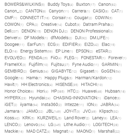
BOWERS&WILKINS
Buddy Toys
Buxton
Canon
(5)
(4)
(17)
(82)
Canon_
CANTON
Canyon
Carrera
CASIO
CAT
(2)
(8)
(11)
(1)
(8)
(1)
CMF
CONNECT IT
Corsair
Cougar
COWIN
(1)
(16)
(16)
(2)
(5)
COWON
CPA
Creative
Cubot
Datram Praha
(1)
(2)
(14)
(8)
(2)
Dell
DENON
DENON DJ
DENON Professional
(207)
(15)
(2)
(3)
Denver
DF Models
dfModels
DJI
DM.LIFE
(6)
(1)
(2)
(92)
(1)
Doogee
EarFun
ECG
EDIFIER
EIZO
Elac
(11)
(7)
(9)
(8)
(42)
(15)
ELO
Energy Sistem
EP Line
EPSON
eSTAR
(16)
(59)
(1)
(2)
(2)
EVOLVEO
FENDA
FiiO
FLEG
FONESTAR
Forever
(2)
(25)
(4)
(1)
(1)
(1)
FrameXX
Fujifilm
Fujitsu
Fyne Audio
GARMIN
(3)
(10)
(27)
(11)
(1)
GEMBIRD
Genius
GIGABYTE
Gigaset
GoGEN
(2)
(34)
(12)
(1)
(54)
Google
Hama
Happy Plugs
Harman/Kardon
(16)
(7)
(5)
(12)
Havit
HH Electronics
HISENSE
HITACHI
(7)
(4)
(35)
(13)
Honor Choice
Hori
HP
HTC
Huawei
Hubsan
(6)
(4)
(385)
(2)
(48)
(18)
HYPERX
Hyundai
CHASING-INNOVATION
iDance
(23)
(24)
(1)
(3)
iGET
iiyama
Insta360
Intezze
ION
JABRA
(2)
(94)
(2)
(11)
(3)
(34)
Jamara
JAMO
JBL
JOY-IT
JVC
Klipsch
(1)
(22)
(149)
(3)
(49)
(32)
Koss
KRK
KURZWEIL
Land Rover
Laney
LEA
(42)
(5)
(5)
(2)
(6)
(1)
LENCO
Lenovo
LG
Lithe Audio
LOGITECH
(2)
(254)
(245)
(11)
(28)
Mackie
MAD CATZ
Magnat
MAONO
Marshall
(16)
(4)
(14)
(1)
(22)