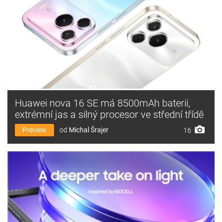
Huawei nova 16 SE má 8500mAh baterii,
extrémní jas a silný procesor ve střední třídě
Preview
od
Michal Šrajer
16