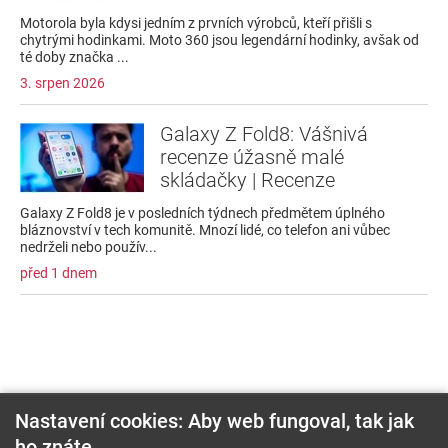
Motorola byla kdysi jedním z prvních výrobců, kteří přišli s
chytrými hodinkami. Moto 360 jsou legendární hodinky, avšak od
té doby značka ...
3. srpen 2026
Galaxy Z Fold8: Vášnivá
recenze úžasně malé
skládačky | Recenze
Galaxy Z Fold8 je v posledních týdnech předmětem úplného
bláznovství v tech komunitě. Mnozí lidé, co telefon ani vůbec
nedrželi nebo použív...
před 1 dnem
Nastavení cookies: Aby web fungoval, tak jak
ho znáte