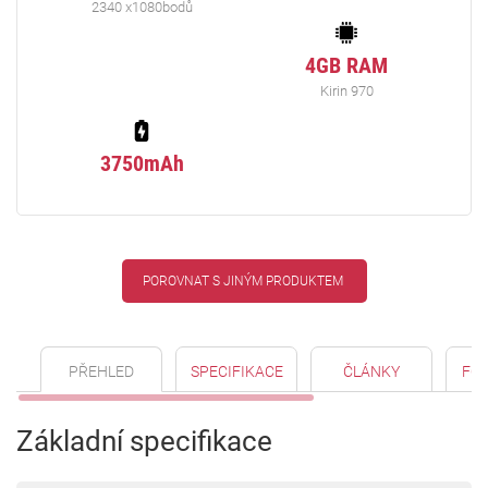
2340 x1080bodů
4GB RAM
Kirin 970
3750mAh
POROVNAT S JINÝM PRODUKTEM
PŘEHLED
SPECIFIKACE
ČLÁNKY
FO
Základní specifikace