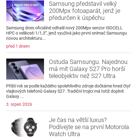
Samsung představil velký
200Mpx fotoaparát, jenž je
předurčen k úspěchu
Samsung dnes oficiálně odhalil nový 200Mpx senzor ISOCELL
HPC o velikosti 1/1,3”, jenž využívá jako první snímač Samsungu
novou architekturu...
před 1 dnem
Ostuda Samsungu. Najednou
má mít Galaxy S27 Pro horší
teleobjektiv než S27 Ultra
Příští rok se podle každého spolehlivého zdroje dočkáme hned čtyř
vlajkových telefonů Galaxy S27. Tradiční trojici má totiž doplnit
Galaxy ...
3. srpen 2026
Je čas na větší luxus?
Podívejte se na první Motorola
Watch Ultra