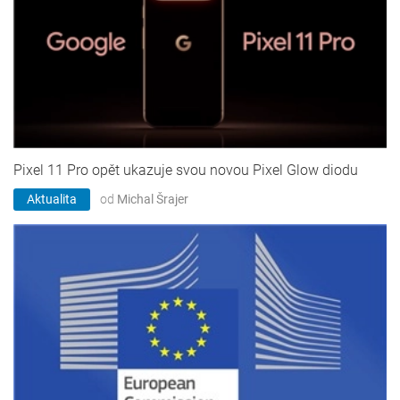
Pixel 11 Pro opět ukazuje svou novou Pixel Glow diodu
Aktualita
od
Michal Šrajer