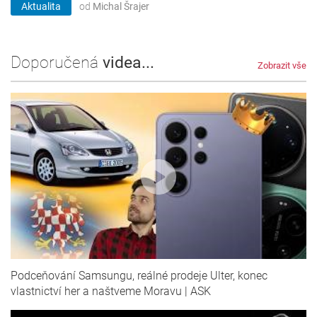
Aktualita
od
Michal Šrajer
Doporučená
videa...
Zobrazit vše
Podceňování Samsungu, reálné prodeje Ulter, konec
vlastnictví her a naštveme Moravu | ASK