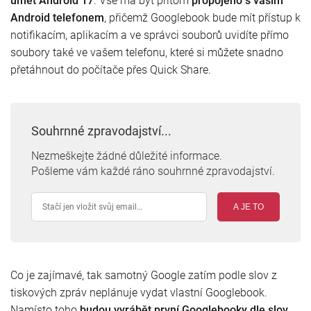
umět Android 17
. Vše má být přitom
propojeno s vaším
Android telefonem
, přičemž Googlebook bude mít přístup k
notifikacím, aplikacím a ve správci souborů uvidíte přímo
soubory také ve vašem telefonu, které si můžete snadno
přetáhnout do počítače přes Quick Share.
Souhrnné zpravodajství...
Nezmeškejte žádné důležité informace.
Pošleme vám každé ráno souhrnné zpravodajství.
A JE TO
Co je zajímavé, tak samotný Google zatím podle slov z
tiskových zpráv neplánuje vydat vlastní Googlebook.
Namísto toho
budou vyrábět první Googlebooky dle slov