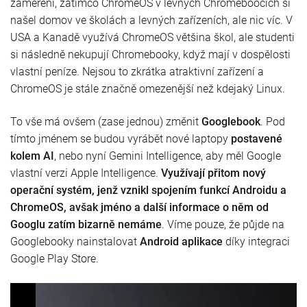
zaměření, zatímco ChromeOS v levných Chromeboocích si
našel domov ve školách a levných zařízeních, ale nic víc. V
USA a Kanadě využívá ChromeOS většina škol, ale studenti
si následně nekupují Chromebooky, když mají v dospělosti
vlastní peníze. Nejsou to zkrátka atraktivní zařízení a
ChromeOS je stále značně omezenější než kdejaký Linux.
To vše má ovšem (zase jednou) změnit
Googlebook
. Pod
tímto jménem se budou vyrábět nové laptopy
postavené
kolem AI
, nebo nyní Gemini Intelligence, aby měl Google
vlastní verzi Apple Intelligence.
Využívají přitom nový
operační systém, jenž vznikl spojením funkcí Androidu a
ChromeOS, avšak jméno a další informace o něm od
Googlu zatím bizarně nemáme
. Víme pouze, že půjde na
Googlebooky nainstalovat
Android aplikace
díky integraci
Google Play Store.