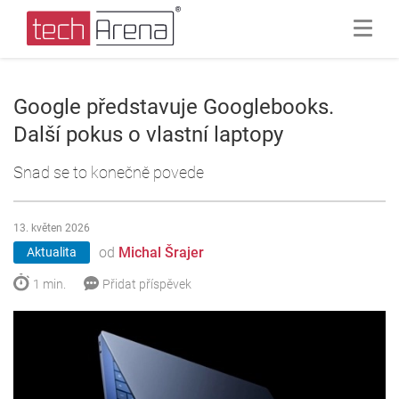
Google představuje Googlebooks.
Další pokus o vlastní laptopy
Snad se to konečně povede
13. květen 2026
od
Michal Šrajer
Aktualita
1 min.
Přidat příspěvek