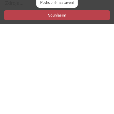
Zdroje...
Podrobné nastavení
Souhlasím
blog.google
Diskuze
k článku...
0
komentářů
PŘIHLÁSIT SE