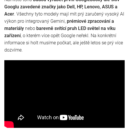
Googlu zavedené značky jako Dell, HP, Lenovo, ASUS a
Acer
. Všechny tyto modely mají mít prý zaručený vysoký AI
výkon pro integrovaný Gemini,
prémiové zpracování a
materiály
nebo
barevně svítící pruh LED světel na víku
zařízení
, o kterém více opět Google neřekl. Na konkrétní
informace si holt musíme počkat, ale ještě letos se prý více
dozvíme.