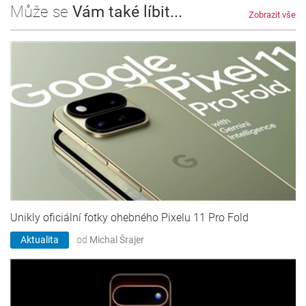
Může se
Vám také líbit...
Zobrazit vše
Unikly oficiální fotky ohebného Pixelu 11 Pro Fold
Aktualita
od
Michal Šrajer