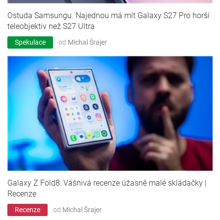
Ostuda Samsungu. Najednou má mít Galaxy S27 Pro horší
teleobjektiv než S27 Ultra
Spekulace
od
Michal Šrajer
Galaxy Z Fold8: Vášnivá recenze úžasně malé skládačky |
Recenze
Recenze
od
Michal Šrajer