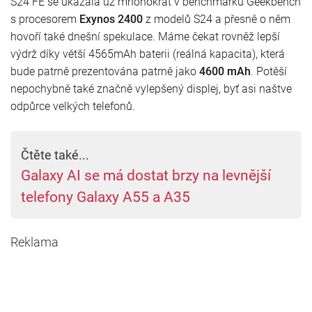
S24 FE se ukázala už mnohokrát v benchmarku Geekbench
s procesorem
Exynos 2400
z modelů S24 a přesně o něm
hovoří také dnešní spekulace. Máme čekat rovněž lepší
výdrž díky větší 4565mAh baterii (reálná kapacita), která
bude patrně prezentována patrně jako
4600 mAh
. Potěší
nepochybně také značně vylepšený displej, byť asi naštve
odpůrce velkých telefonů.
Čtěte také...
Galaxy AI se má dostat brzy na levnější
telefony Galaxy A55 a A35
Reklama