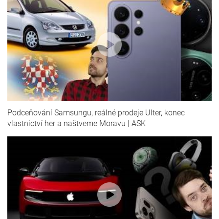
Podceňování Samsungu, reálné prodeje Ulter, konec
vlastnictví her a naštveme Moravu | ASK