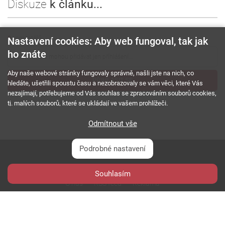
Diskuze
k článku...
0
komentářů
Nastavení cookies: Aby web fungoval, tak jak
ho znáte
Aby naše webové stránky fungovaly správně, našli jste na nich, co
PŘIHLÁSIT SE
hledáte, ušetřili spoustu času a nezobrazovaly se vám věci, které Vás
nezajímají, potřebujeme od Vás souhlas se zpracováním souborů cookies,
tj. malých souborů, které se ukládají ve vašem prohlížeči.
Odmítnout vše
Podrobné nastavení
Souhlasím
O nás
RSS feed
Reklama
Podmínky použití a ochrana soukromí
Cookies
Kariéra