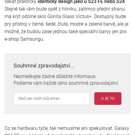
čekat prakticky
identický design jako u S23 FE nebo S24
.
Stejně tak rám bude opět z hliníku, zatímco přední stranu
má krýt odolné sklo Gorilla Glass Victus+. Dostupný bude
prý přístroj v černé, šedé, žluté, modré a zelené barvě, ale je
možné, že budou zase jednou také speciální barvy jen pro
e-shop Samsungu.
Souhrnné zpravodajství...
Nezmeškejte žádné důležité informace.
Pošleme vám každé ráno souhrnné zpravodajství.
A JE TO
Co se hardwaru týče, tak nemusíme ani spekulovat. Galaxy