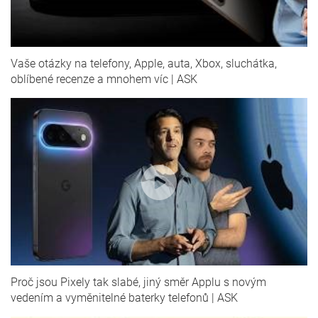
Vaše otázky na telefony, Apple, auta, Xbox, sluchátka,
oblíbené recenze a mnohem víc | ASK
Proč jsou Pixely tak slabé, jiný směr Applu s novým
vedením a vyměnitelné baterky telefonů | ASK