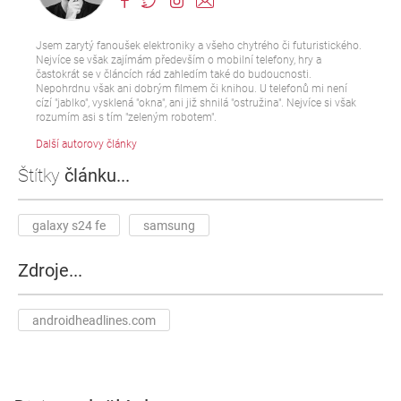
Jsem zarytý fanoušek elektroniky a všeho chytrého či futuristického.
Nejvíce se však zajímám především o mobilní telefony, hry a
častokrát se v článcích rád zahledím také do budoucnosti.
Nepohrdnu však ani dobrým filmem či knihou. U telefonů mi není
cízí "jablko", vysklená "okna", ani již shnilá "ostružina". Nejvíce si však
rozumím asi s tím "zeleným robotem".
Další autorovy články
Štítky
článku...
galaxy s24 fe
samsung
Zdroje...
androidheadlines.com