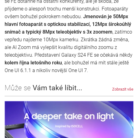
se FE dotáhne na ostatní konkurenty, ale je škoda, že
přijdeme o alespoň trochu menší konstrukci. Fotoaparáty
ovšem bohužel pokrokem nebudou.
Jmenován je 50Mpx
hlavní fotoaparát s optickou stabilizací, 12Mpx širokoúhlý
snímač a typický 8Mpx teleobjektiv s 3x zoomem
, zatímco
vepředu najdeme 10Mpx kamerku. Zkrátka žádná změna,
ale AI Zoom má vylepšit kvalitu digitálního zoomu z
teleobjektivu. Představení Galaxy S24 FE se očekává někdy
kolem října letošního roku
, ale bohužel má mít stále ještě
One UI 6.1.1 a nikoliv novější One UI 7.
Může se
Vám také líbit...
Zobrazit vše