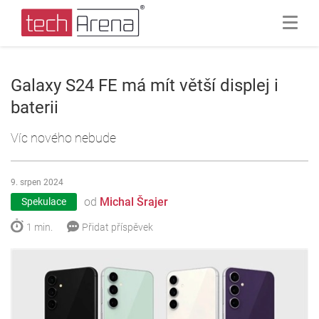
Galaxy S24 FE má mít větší displej i
baterii
Víc nového nebude
9. srpen 2024
od
Michal Šrajer
Spekulace
1 min.
Přidat příspěvek