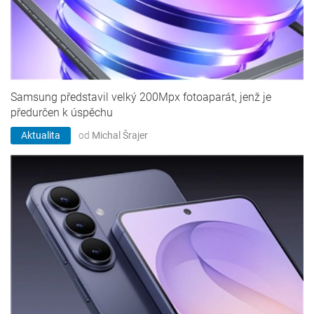
Samsung představil velký 200Mpx fotoaparát, jenž je
předurčen k úspěchu
Aktualita
od
Michal Šrajer