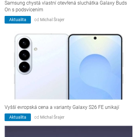
Samsung chystá vlastní otevřená sluchátka Galaxy Buds
On s podsvícením
Aktualita
od
Michal Šrajer
Vyšší evropská cena a varianty Galaxy S26 FE unikají
Aktualita
od
Michal Šrajer