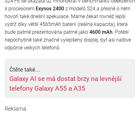
S24 FE se ukázala už mnohokrát v benchmarku Geekbench
s procesorem
Exynos 2400
z modelů S24 a přesně o něm
hovoří také dnešní spekulace. Máme čekat rovněž lepší
výdrž díky větší 4565mAh baterii (reálná kapacita), která
bude patrně prezentována patrně jako
4600 mAh
. Potěší
nepochybně také značně vylepšený displej, byť asi naštve
odpůrce velkých telefonů.
Čtěte také...
Galaxy AI se má dostat brzy na levnější
telefony Galaxy A55 a A35
Reklama