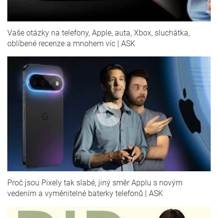
Vaše otázky na telefony, Apple, auta, Xbox, sluchátka,
oblíbené recenze a mnohem víc | ASK
Proč jsou Pixely tak slabé, jiný směr Applu s novým
vedením a vyměnitelné baterky telefonů | ASK