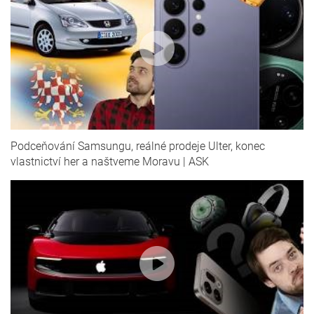
Podceňování Samsungu, reálné prodeje Ulter, konec
vlastnictví her a naštveme Moravu | ASK