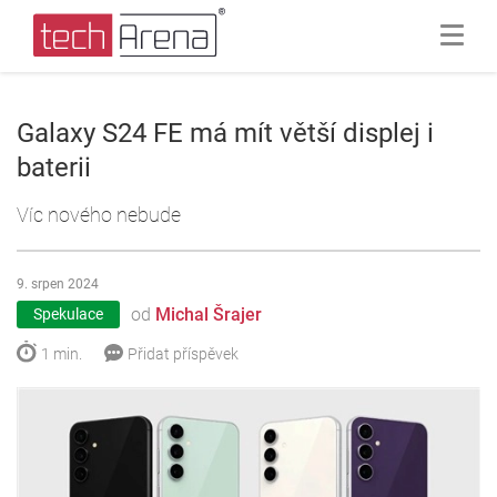
Galaxy S24 FE má mít větší displej i
baterii
Víc nového nebude
9. srpen 2024
od
Michal Šrajer
Spekulace
1 min.
Přidat příspěvek