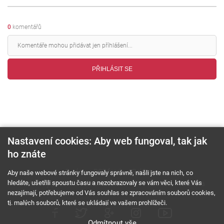
0
komentářů
PŘIHLÁSIT SE
Nastavení cookies: Aby web fungoval, tak jak
ho znáte
O nás
RSS feed
Reklama
Aby naše webové stránky fungovaly správně, našli jste na nich, co
hledáte, ušetřili spoustu času a nezobrazovaly se vám věci, které Vás
Podmínky použití a ochrana soukromí
Cookies
Kariéra
nezajímají, potřebujeme od Vás souhlas se zpracováním souborů cookies,
tj. malých souborů, které se ukládají ve vašem prohlížeči.
Odmítnout vše