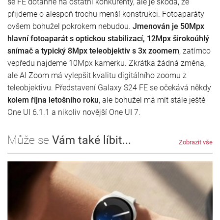
se FE dotáhne na ostatní konkurenty, ale je škoda, že
přijdeme o alespoň trochu menší konstrukci. Fotoaparáty
ovšem bohužel pokrokem nebudou.
Jmenován je 50Mpx
hlavní fotoaparát s optickou stabilizací, 12Mpx širokoúhlý
snímač a typický 8Mpx teleobjektiv s 3x zoomem
, zatímco
vepředu najdeme 10Mpx kamerku. Zkrátka žádná změna,
ale AI Zoom má vylepšit kvalitu digitálního zoomu z
teleobjektivu. Představení Galaxy S24 FE se očekává někdy
kolem října letošního roku
, ale bohužel má mít stále ještě
One UI 6.1.1 a nikoliv novější One UI 7.
Může se
Vám také líbit...
Zobrazit vše