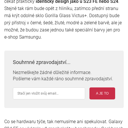
čekat prakticky
identický design jako u S23 FE nebo S24
.
Stejně tak rám bude opět z hliníku, zatímco přední stranu
má krýt odolné sklo Gorilla Glass Victus+. Dostupný bude
prý přístroj v černé, šedé, žluté, modré a zelené barvě, ale je
možné, že budou zase jednou také speciální barvy jen pro
e-shop Samsungu.
Souhrnné zpravodajství...
Nezmeškejte žádné důležité informace.
Pošleme vám každé ráno souhrnné zpravodajství.
A JE TO
Co se hardwaru týče, tak nemusíme ani spekulovat. Galaxy