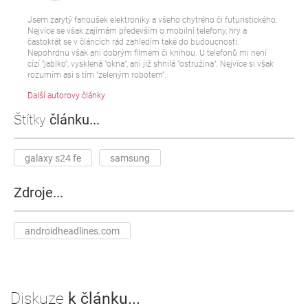
Jsem zarytý fanoušek elektroniky a všeho chytrého či futuristického.
Nejvíce se však zajímám především o mobilní telefony, hry a
častokrát se v článcích rád zahledím také do budoucnosti.
Nepohrdnu však ani dobrým filmem či knihou. U telefonů mi není
cízí "jablko", vysklená "okna", ani již shnilá "ostružina". Nejvíce si však
rozumím asi s tím "zeleným robotem".
Další autorovy články
Štítky
článku...
galaxy s24 fe
samsung
Zdroje...
androidheadlines.com
Diskuze
k článku...