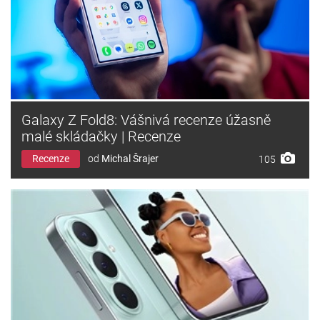
Galaxy Z Fold8: Vášnivá recenze úžasně
malé skládačky | Recenze
Recenze
od
Michal Šrajer
105