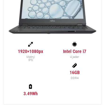
1920×1080px
Intel Core i7
Matný
4 jader
IPS
16GB
DDR4
3.49Wh