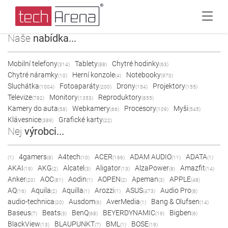
Naše
nabídka...
Mobilní telefony
Tablety
Chytré hodinky
(314)
(88)
(63)
Chytré náramky
Herní konzole
Notebooky
(10)
(4)
(970)
Sluchátka
Fotoaparáty
Drony
Projektory
(1004)
(200)
(154)
(155)
Televize
Monitory
Reproduktory
(782)
(1353)
(855)
Kamery do auta
Webkamery
Procesory
Myši
(58)
(66)
(109)
(545)
Klávesnice
Grafické karty
(389)
(22)
Nej
výrobci...
4gamers
A4tech
ACER
ADAM AUDIO
ADATA
(1)
(8)
(10)
(166)
(11)
(1)
AKAI
AKG
Alcatel
Aligator
AlzaPower
Amazfit
(19)
(2)
(3)
(13)
(8)
(14)
Anker
AOC
Aodin
AOPEN
Apeman
APPLE
(20)
(81)
(1)
(2)
(3)
(48)
AQ
Aquila
Aquilla
Arozzi
ASUS
Audio Pro
(16)
(2)
(1)
(1)
(473)
(8)
audio-technica
Ausdom
AverMedia
Bang & Olufsen
(20)
(6)
(1)
(14)
Baseus
Beats
BenQ
BEYERDYNAMIC
Bigben
(7)
(3)
(68)
(19)
(6)
BlackView
BLAUPUNKT
BML
BOSE
(13)
(7)
(1)
(19)