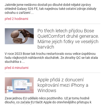
Jakmile jsme nedávno dostali po dlouhé době nějaké zprávy
ohledně Galaxy S26 FE, tak najednou také ostatní zdroje získaly
odvahu o zařízení ...
před 2 hodinami
Po třech letech přijdou Bose
QuietComfort druhé generace.
Máme jejich fotky ve veselých
barvách
V roce 2023 Bose tak trochu restartovalo svou velice úspěšnou
řadu vlajkových náhlavních sluchátek. Ze zkratky QC se tak stala
sluchátka s ...
před 4 minutami
Apple přidá z donucení
kopírování mezi iPhony a
Windows
Zase jednou EU udělalo něco pozitivního. Už je tomu hodně
dlouho, co začala EU tlačit Apple do otevřenějšího přístupu k