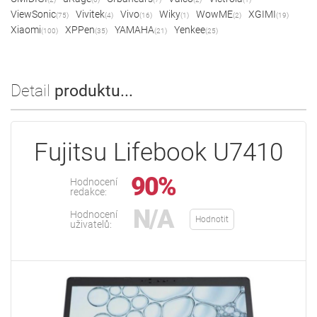
ViewSonic
Vivitek
Vivo
Wiky
WowME
XGIMI
(75)
(4)
(16)
(1)
(2)
(19)
Xiaomi
XPPen
YAMAHA
Yenkee
(100)
(35)
(21)
(25)
Detail
produktu...
Fujitsu Lifebook U7410
90%
Hodnocení
redakce:
N/A
Hodnocení
Hodnotit
uživatelů: