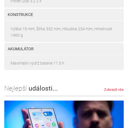
Počet USB 3.2 2 x
KONSTRUKCE
Výška 19 mm, Šířka 332 mm, Hloubka 234 mm, Hmotnost
1460 g
AKUMULÁTOR
Maximální výdrž baterie 11.5 h
Nejlepší
události...
Zobrazit vše