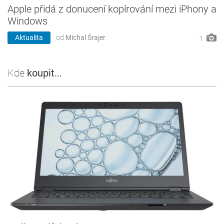
Apple přidá z donucení kopírování mezi iPhony a
Windows
Aktualita
od
Michal Šrajer
1
Kde
koupit...