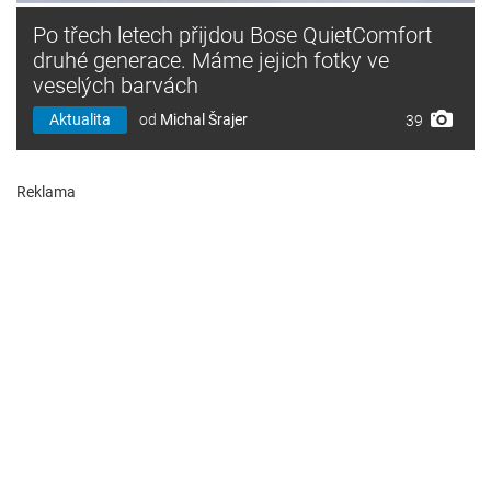
Po třech letech přijdou Bose QuietComfort
druhé generace. Máme jejich fotky ve
veselých barvách
Aktualita
od
Michal Šrajer
39
Reklama