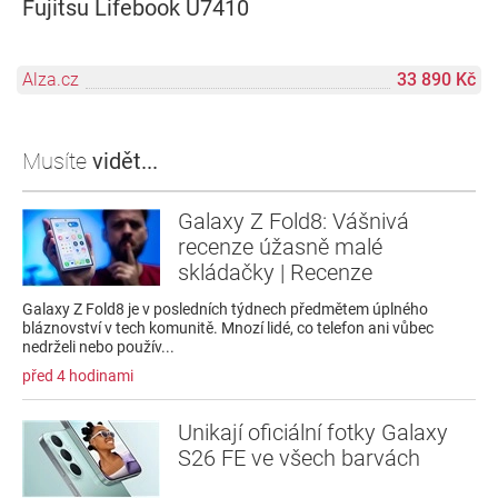
Fujitsu Lifebook U7410
Alza.cz
33 890 Kč
Musíte
vidět...
Galaxy Z Fold8: Vášnivá
recenze úžasně malé
skládačky | Recenze
Galaxy Z Fold8 je v posledních týdnech předmětem úplného
bláznovství v tech komunitě. Mnozí lidé, co telefon ani vůbec
nedrželi nebo použív...
před 4 hodinami
Unikají oficiální fotky Galaxy
S26 FE ve všech barvách