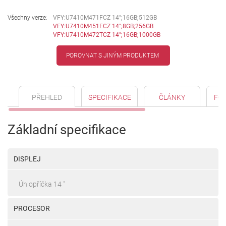
Všechny verze:
VFY:U7410M471FCZ 14";16GB;512GB
VFY:U7410M451FCZ 14";8GB;256GB
VFY:U7410M472TCZ 14";16GB;1000GB
POROVNAT S JINÝM PRODUKTEM
PŘEHLED
SPECIFIKACE
ČLÁNKY
FO
Základní specifikace
DISPLEJ
Úhlopříčka 14 "
PROCESOR