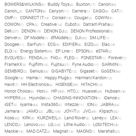
BOWERS&WILKINS
Buddy Toys
Buxton
Canon
(5)
(4)
(17)
(82)
Canon_
CANTON
Canyon
Carrera
CASIO
CAT
(2)
(8)
(11)
(1)
(8)
(1)
CMF
CONNECT IT
Corsair
Cougar
COWIN
(1)
(16)
(16)
(2)
(5)
COWON
CPA
Creative
Cubot
Datram Praha
(1)
(2)
(14)
(8)
(2)
Dell
DENON
DENON DJ
DENON Professional
(207)
(15)
(2)
(3)
Denver
DF Models
dfModels
DJI
DM.LIFE
(6)
(1)
(2)
(92)
(1)
Doogee
EarFun
ECG
EDIFIER
EIZO
Elac
(11)
(7)
(9)
(8)
(42)
(15)
ELO
Energy Sistem
EP Line
EPSON
eSTAR
(16)
(59)
(1)
(2)
(2)
EVOLVEO
FENDA
FiiO
FLEG
FONESTAR
Forever
(2)
(25)
(4)
(1)
(1)
(1)
FrameXX
Fujifilm
Fujitsu
Fyne Audio
GARMIN
(3)
(10)
(27)
(11)
(1)
GEMBIRD
Genius
GIGABYTE
Gigaset
GoGEN
(2)
(34)
(12)
(1)
(54)
Google
Hama
Happy Plugs
Harman/Kardon
(16)
(7)
(5)
(12)
Havit
HH Electronics
HISENSE
HITACHI
(7)
(4)
(35)
(13)
Honor Choice
Hori
HP
HTC
Huawei
Hubsan
(6)
(4)
(385)
(2)
(49)
(18)
HYPERX
Hyundai
CHASING-INNOVATION
iDance
(23)
(24)
(1)
(3)
iGET
iiyama
Insta360
Intezze
ION
JABRA
(2)
(94)
(2)
(11)
(3)
(34)
Jamara
JAMO
JBL
JOY-IT
JVC
Klipsch
(1)
(22)
(149)
(3)
(49)
(32)
Koss
KRK
KURZWEIL
Land Rover
Laney
LEA
(42)
(5)
(5)
(2)
(6)
(1)
LENCO
Lenovo
LG
Lithe Audio
LOGITECH
(2)
(254)
(245)
(11)
(28)
Mackie
MAD CATZ
Magnat
MAONO
Marshall
(16)
(4)
(14)
(1)
(22)