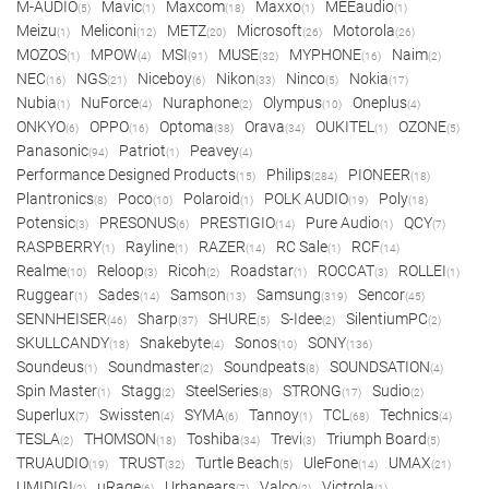
M-AUDIO
Mavic
Maxcom
Maxxo
MEEaudio
(5)
(1)
(18)
(1)
(1)
Meizu
Meliconi
METZ
Microsoft
Motorola
(1)
(12)
(20)
(26)
(26)
MOZOS
MPOW
MSI
MUSE
MYPHONE
Naim
(1)
(4)
(91)
(32)
(16)
(2)
NEC
NGS
Niceboy
Nikon
Ninco
Nokia
(16)
(21)
(6)
(33)
(5)
(17)
Nubia
NuForce
Nuraphone
Olympus
Oneplus
(1)
(4)
(2)
(10)
(4)
ONKYO
OPPO
Optoma
Orava
OUKITEL
OZONE
(6)
(16)
(38)
(34)
(1)
(5)
Panasonic
Patriot
Peavey
(94)
(1)
(4)
Performance Designed Products
Philips
PIONEER
(15)
(284)
(18)
Plantronics
Poco
Polaroid
POLK AUDIO
Poly
(8)
(10)
(1)
(19)
(18)
Potensic
PRESONUS
PRESTIGIO
Pure Audio
QCY
(3)
(6)
(14)
(1)
(7)
RASPBERRY
Rayline
RAZER
RC Sale
RCF
(1)
(1)
(14)
(1)
(14)
Realme
Reloop
Ricoh
Roadstar
ROCCAT
ROLLEI
(10)
(3)
(2)
(1)
(3)
(1)
Ruggear
Sades
Samson
Samsung
Sencor
(1)
(14)
(13)
(319)
(45)
SENNHEISER
Sharp
SHURE
S-Idee
SilentiumPC
(46)
(37)
(5)
(2)
(2)
SKULLCANDY
Snakebyte
Sonos
SONY
(18)
(4)
(10)
(136)
Soundeus
Soundmaster
Soundpeats
SOUNDSATION
(1)
(2)
(8)
(4)
Spin Master
Stagg
SteelSeries
STRONG
Sudio
(1)
(2)
(8)
(17)
(2)
Superlux
Swissten
SYMA
Tannoy
TCL
Technics
(7)
(4)
(6)
(1)
(68)
(4)
TESLA
THOMSON
Toshiba
Trevi
Triumph Board
(2)
(18)
(34)
(3)
(5)
TRUAUDIO
TRUST
Turtle Beach
UleFone
UMAX
(19)
(32)
(5)
(14)
(21)
UMIDIGI
uRage
Urbanears
Valco
Victrola
(2)
(6)
(7)
(2)
(1)