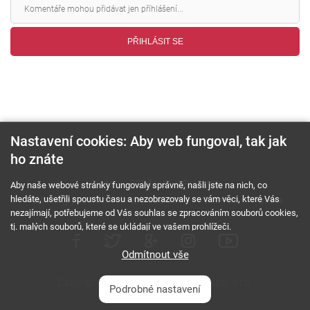
PŘIHLÁSIT SE
Nastavení cookies: Aby web fungoval, tak jak
ho znáte
O nás
RSS feed
Reklama
Aby naše webové stránky fungovaly správně, našli jste na nich, co
hledáte, ušetřili spoustu času a nezobrazovaly se vám věci, které Vás
Podmínky použití a ochrana soukromí
Cookies
Kariéra
nezajímají, potřebujeme od Vás souhlas se zpracováním souborů cookies,
tj. malých souborů, které se ukládají ve vašem prohlížeči.
Odmítnout vše
Copyright © 2000 - 2026 NetComp, spol. s r.o.
Podrobné nastavení
Všechna práva vyhrazena.