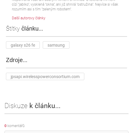
cízí "jablko", vysklená "okna", ani již shnilá "ostružina". Nejvíce si však
rozumím asi s tím "zeleným robotem".
Další autorovy články
Štítky
článku...
galaxy s26 fe
samsung
Zdroje...
jpsapi.wirelesspowerconsortium.com
Diskuze
k článku...
0
komentářů