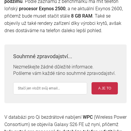
podzimu
. Podle záznamů z benchmarku má mít telefon
loňský
procesor Exynos 2500
, a ne aktuální Exynos 2600,
přičemž bude muset stačit stále
8 GB RAM
. Také se
objevily už také rendery zařízení díky výrobci krytů, avšak
dnes dostáváme na telefon daleko lepší pohled.
Souhrnné zpravodajství...
Nezmeškejte žádné důležité informace.
Pošleme vám každé ráno souhrnné zpravodajství.
A JE TO
V databázi pro Qi bezdrátové nabíjení
WPC
(Wireless Power
Consortium) se objevila Galaxy S26 FE už nyní, přičemž