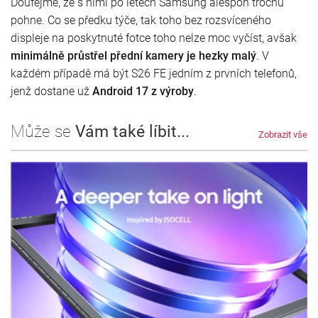
Doufejme, že s nimi po letech Samsung alespoň trochu
pohne. Co se předku týče, tak toho bez rozsvíceného
displeje na poskytnuté fotce toho nelze moc vyčíst, avšak
minimálně průstřel přední kamery je hezky malý
. V
každém případě má být S26 FE jedním z prvních telefonů,
jenž dostane už
Android 17 z výroby
.
Může se
Vám také líbit...
Zobrazit vše