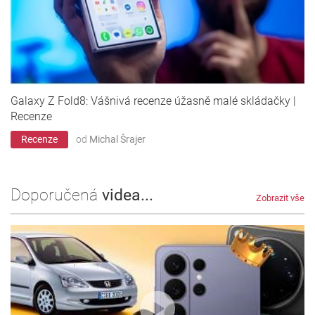
Galaxy Z Fold8: Vášnivá recenze úžasně malé skládačky |
Recenze
Recenze
od
Michal Šrajer
Doporučená
videa...
Zobrazit vše