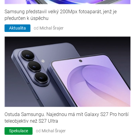
Samsung představil velký 200Mpx fotoaparát, jenž je
předurčen k úspěchu
Aktualita
od
Michal Šrajer
Ostuda Samsungu. Najednou má mít Galaxy S27 Pro horší
teleobjektiv než S27 Ultra
Spekulace
od
Michal Šrajer