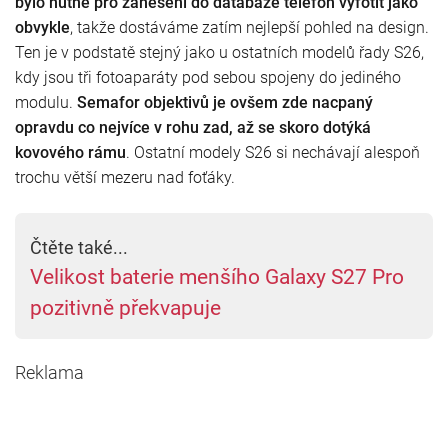
bylo nutné pro zanesení do databáze telefon vyfotit jako
obvykle
, takže dostáváme zatím nejlepší pohled na design.
Ten je v podstatě stejný jako u ostatních modelů řady S26,
kdy jsou tři fotoaparáty pod sebou spojeny do jediného
modulu.
Semafor objektivů je ovšem zde nacpaný
opravdu co nejvíce v rohu zad, až se skoro dotýká
kovového rámu
. Ostatní modely S26 si nechávají alespoň
trochu větší mezeru nad foťáky.
Čtěte také...
Velikost baterie menšího Galaxy S27 Pro
pozitivně překvapuje
Reklama