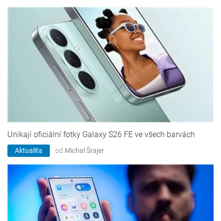
Unikají oficiální fotky Galaxy S26 FE ve všech barvách
Aktualita
od
Michal Šrajer