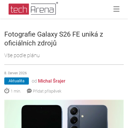
Fotografie Galaxy S26 FE uniká z
oficiálních zdrojů
Vše podle plánu
8. červen 2026
od
Michal Šrajer
Aktualita
1 min.
Přidat příspěvek