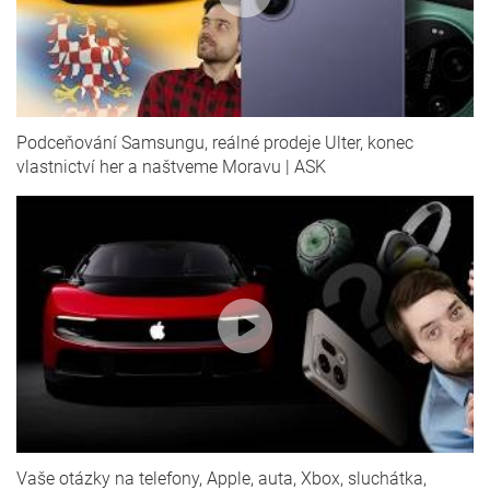
Podceňování Samsungu, reálné prodeje Ulter, konec
vlastnictví her a naštveme Moravu | ASK
Vaše otázky na telefony, Apple, auta, Xbox, sluchátka,