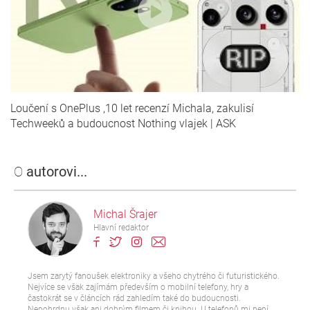
Loučení s OnePlus ,10 let recenzí Michala, zakulisí
Techweeků a budoucnost Nothing vlajek | ASK
O
autorovi...
Michal Šrajer
Hlavní redaktor
Jsem zarytý fanoušek elektroniky a všeho chytrého či futuristického.
Nejvíce se však zajímám především o mobilní telefony, hry a
častokrát se v článcích rád zahledím také do budoucnosti.
Nepohrdnu však ani dobrým filmem či knihou. U telefonů mi není