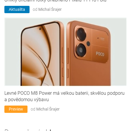
Aktualita
od
Michal Šrajer
Levné POCO M8 Power má velkou baterii, skvělou podporu
a povědomou výbavu
Preview
od
Michal Šrajer