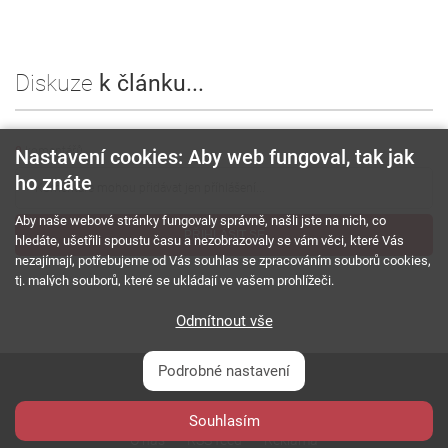
Diskuze
k článku...
0
komentářů
Nastavení cookies: Aby web fungoval, tak jak
ho znáte
Aby naše webové stránky fungovaly správně, našli jste na nich, co
PŘIHLÁSIT SE
hledáte, ušetřili spoustu času a nezobrazovaly se vám věci, které Vás
nezajímají, potřebujeme od Vás souhlas se zpracováním souborů cookies,
tj. malých souborů, které se ukládají ve vašem prohlížeči.
Odmítnout vše
Podrobné nastavení
Souhlasím
O nás
RSS feed
Reklama