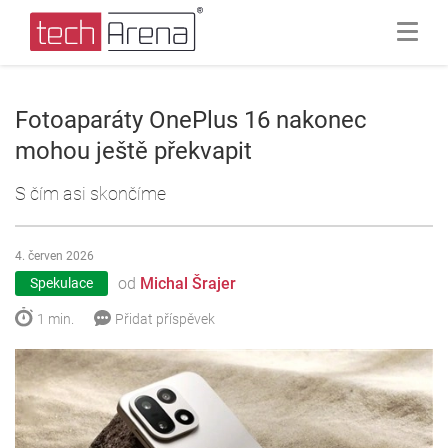
Fotoaparáty OnePlus 16 nakonec
mohou ještě překvapit
S čím asi skončíme
4. červen 2026
od
Michal Šrajer
Spekulace
1 min.
Přidat příspěvek