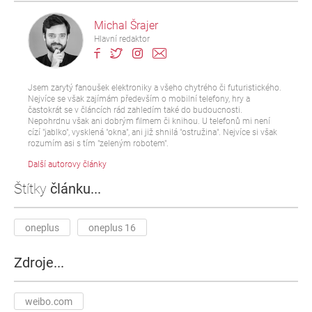
Michal Šrajer
Hlavní redaktor
Jsem zarytý fanoušek elektroniky a všeho chytrého či futuristického.
Nejvíce se však zajímám především o mobilní telefony, hry a
častokrát se v článcích rád zahledím také do budoucnosti.
Nepohrdnu však ani dobrým filmem či knihou. U telefonů mi není
cízí "jablko", vysklená "okna", ani již shnilá "ostružina". Nejvíce si však
rozumím asi s tím "zeleným robotem".
Další autorovy články
Štítky
článku...
oneplus
oneplus 16
Zdroje...
weibo.com