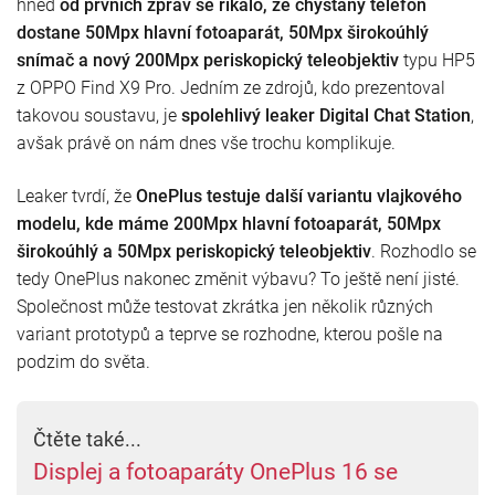
hned
od prvních zpráv se říkalo, že chystaný telefon
dostane 50Mpx hlavní fotoaparát, 50Mpx širokoúhlý
snímač a nový 200Mpx periskopický teleobjektiv
typu HP5
z OPPO Find X9 Pro. Jedním ze zdrojů, kdo prezentoval
takovou soustavu, je
spolehlivý leaker Digital Chat Station
,
avšak právě on nám dnes vše trochu komplikuje.
Leaker tvrdí, že
OnePlus testuje další variantu vlajkového
modelu, kde máme 200Mpx hlavní fotoaparát, 50Mpx
širokoúhlý a 50Mpx periskopický teleobjektiv
. Rozhodlo se
tedy OnePlus nakonec změnit výbavu? To ještě není jisté.
Společnost může testovat zkrátka jen několik různých
variant prototypů a teprve se rozhodne, kterou pošle na
podzim do světa.
Čtěte také...
Displej a fotoaparáty OnePlus 16 se