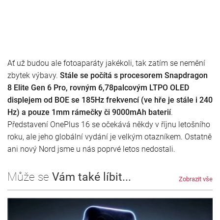
Ať už budou ale fotoaparáty jakékoli, tak zatím se nemění
zbytek výbavy.
Stále se počítá s procesorem Snapdragon
8 Elite Gen 6 Pro, rovným 6,78palcovým LTPO OLED
displejem od BOE se 185Hz frekvencí (ve hře je stále i 240
Hz) a pouze 1mm rámečky či 9000mAh baterií
.
Představení OnePlus 16 se očekává někdy v říjnu letošního
roku, ale jeho globální vydání je velkým otazníkem. Ostatně
ani nový Nord jsme u nás poprvé letos nedostali.
Může se
Vám také líbit...
Zobrazit vše