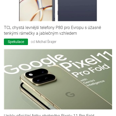
TCL chystá levnější telefony P80 pro Evropu s úžasně
tenkými rámečky a jablečným vzhledem
Spekulace
od
Michal Šrajer
Unikly oficiální fotky ohebného Pixelu 11 Pro Fold