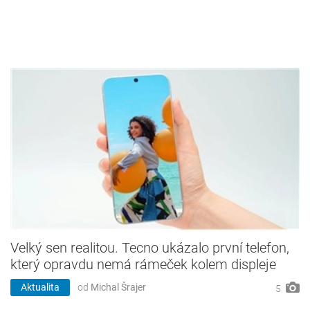
Velký sen realitou. Tecno ukázalo první telefon,
který opravdu nemá rámeček kolem displeje
Aktualita
od
Michal Šrajer
5