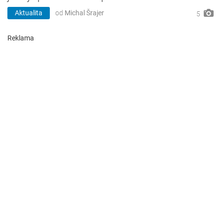
Aktualita
od
Michal Šrajer
5
Reklama