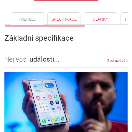
PŘEHLED
SPECIFIKACE
ČLÁNKY
FO
Základní specifikace
Nejlepší
události...
Zobrazit vše