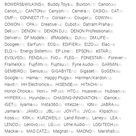
BOWERS&WILKINS
Buddy Toys
Buxton
Canon
(5)
(4)
(17)
(82)
Canon_
CANTON
Canyon
Carrera
CASIO
CAT
(2)
(8)
(11)
(1)
(8)
(1)
CMF
CONNECT IT
Corsair
Cougar
COWIN
(1)
(16)
(16)
(2)
(5)
COWON
CPA
Creative
Cubot
Datram Praha
(1)
(2)
(14)
(8)
(2)
Dell
DENON
DENON DJ
DENON Professional
(207)
(15)
(2)
(3)
Denver
DF Models
dfModels
DJI
DM.LIFE
(6)
(1)
(2)
(92)
(1)
Doogee
EarFun
ECG
EDIFIER
EIZO
Elac
(11)
(7)
(9)
(8)
(42)
(15)
ELO
Energy Sistem
EP Line
EPSON
eSTAR
(16)
(59)
(1)
(2)
(2)
EVOLVEO
FENDA
FiiO
FLEG
FONESTAR
Forever
(2)
(25)
(4)
(1)
(1)
(1)
FrameXX
Fujifilm
Fujitsu
Fyne Audio
GARMIN
(3)
(10)
(27)
(11)
(1)
GEMBIRD
Genius
GIGABYTE
Gigaset
GoGEN
(2)
(34)
(12)
(1)
(54)
Google
Hama
Happy Plugs
Harman/Kardon
(16)
(7)
(5)
(12)
Havit
HH Electronics
HISENSE
HITACHI
(7)
(4)
(35)
(13)
Honor Choice
Hori
HP
HTC
Huawei
Hubsan
(6)
(4)
(385)
(2)
(48)
(18)
HYPERX
Hyundai
CHASING-INNOVATION
iDance
(23)
(24)
(1)
(3)
iGET
iiyama
Insta360
Intezze
ION
JABRA
(2)
(94)
(2)
(11)
(3)
(34)
Jamara
JAMO
JBL
JOY-IT
JVC
Klipsch
(1)
(22)
(149)
(3)
(49)
(32)
Koss
KRK
KURZWEIL
Land Rover
Laney
LEA
(42)
(5)
(5)
(2)
(6)
(1)
LENCO
Lenovo
LG
Lithe Audio
LOGITECH
(2)
(254)
(245)
(11)
(28)
Mackie
MAD CATZ
Magnat
MAONO
Marshall
(16)
(4)
(14)
(1)
(22)