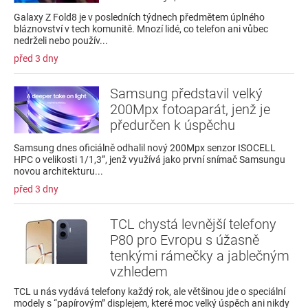
Galaxy Z Fold8 je v posledních týdnech předmětem úplného
bláznovství v tech komunitě. Mnozí lidé, co telefon ani vůbec
nedrželi nebo použív...
před 3 dny
Samsung představil velký
200Mpx fotoaparát, jenž je
předurčen k úspěchu
Samsung dnes oficiálně odhalil nový 200Mpx senzor ISOCELL
HPC o velikosti 1/1,3”, jenž využívá jako první snímač Samsungu
novou architekturu...
před 3 dny
TCL chystá levnější telefony
P80 pro Evropu s úžasně
tenkými rámečky a jablečným
vzhledem
TCL u nás vydává telefony každý rok, ale většinou jde o speciální
modely s “papírovým” displejem, které moc velký úspěch ani nikdy