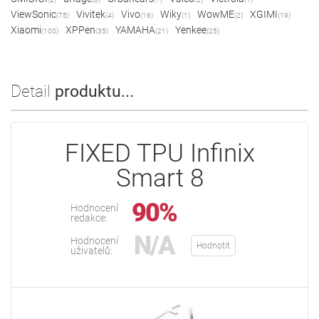
ViewSonic
Vivitek
Vivo
Wiky
WowME
XGIMI
(75)
(4)
(16)
(1)
(2)
(19)
Xiaomi
XPPen
YAMAHA
Yenkee
(100)
(35)
(21)
(25)
Detail
produktu...
FIXED TPU Infinix
Smart 8
90%
Hodnocení
redakce:
N/A
Hodnocení
Hodnotit
uživatelů: