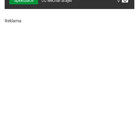
Spekulace
od
Michal Šrajer
9
Reklama