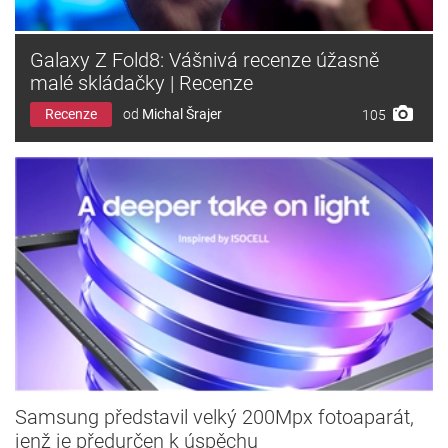
Galaxy Z Fold8: Vášnivá recenze úžasně
malé skládačky | Recenze
Recenze
od
Michal Šrajer
105
Samsung představil velký 200Mpx fotoaparát,
jenž je předurčen k úspěchu