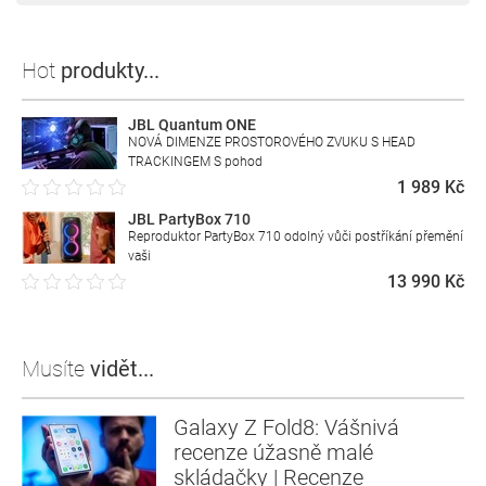
Hot
produkty...
JBL Quantum ONE
NOVÁ DIMENZE PROSTOROVÉHO ZVUKU S HEAD
TRACKINGEM S pohod
1 989 Kč
JBL PartyBox 710
Reproduktor PartyBox 710 odolný vůči postříkání přemění
vaši
13 990 Kč
Musíte
vidět...
Galaxy Z Fold8: Vášnivá
recenze úžasně malé
skládačky | Recenze