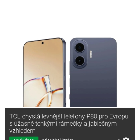
TCL chystá levnější telefony P80 pro Evropu
s úžasně tenkými rámečky a jablečným
vzhledem