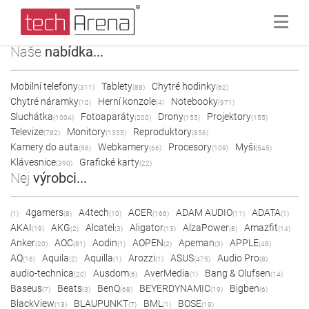
Naše
nabídka...
Mobilní telefony
Tablety
Chytré hodinky
(311)
(88)
(62)
Chytré náramky
Herní konzole
Notebooky
(10)
(4)
(971)
Sluchátka
Fotoaparáty
Drony
Projektory
(1004)
(200)
(155)
(155)
Televize
Monitory
Reproduktory
(782)
(1355)
(856)
Kamery do auta
Webkamery
Procesory
Myši
(58)
(66)
(109)
(545)
Klávesnice
Grafické karty
(390)
(22)
Nej
výrobci...
4gamers
A4tech
ACER
ADAM AUDIO
ADATA
(1)
(8)
(10)
(166)
(11)
(1)
AKAI
AKG
Alcatel
Aligator
AlzaPower
Amazfit
(19)
(2)
(3)
(13)
(8)
(14)
Anker
AOC
Aodin
AOPEN
Apeman
APPLE
(20)
(81)
(1)
(2)
(3)
(48)
AQ
Aquila
Aquilla
Arozzi
ASUS
Audio Pro
(16)
(2)
(1)
(1)
(475)
(8)
audio-technica
Ausdom
AverMedia
Bang & Olufsen
(20)
(6)
(1)
(14)
Baseus
Beats
BenQ
BEYERDYNAMIC
Bigben
(7)
(3)
(68)
(19)
(6)
BlackView
BLAUPUNKT
BML
BOSE
(13)
(7)
(1)
(19)