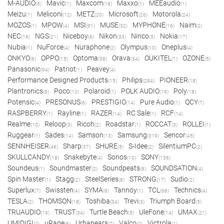
M-AUDIO
Mavic
Maxcom
Maxxo
MEEaudio
(5)
(1)
(18)
(1)
(1)
Meizu
Meliconi
METZ
Microsoft
Motorola
(1)
(12)
(20)
(26)
(24)
MOZOS
MPOW
MSI
MUSE
MYPHONE
Naim
(1)
(4)
(91)
(32)
(16)
(2)
NEC
NGS
Niceboy
Nikon
Ninco
Nokia
(16)
(21)
(6)
(33)
(5)
(17)
Nubia
NuForce
Nuraphone
Olympus
Oneplus
(1)
(4)
(2)
(10)
(4)
ONKYO
OPPO
Optoma
Orava
OUKITEL
OZONE
(6)
(15)
(38)
(34)
(1)
(5)
Panasonic
Patriot
Peavey
(94)
(1)
(4)
Performance Designed Products
Philips
PIONEER
(15)
(284)
(18)
Plantronics
Poco
Polaroid
POLK AUDIO
Poly
(8)
(10)
(1)
(19)
(18)
Potensic
PRESONUS
PRESTIGIO
Pure Audio
QCY
(4)
(6)
(14)
(1)
(7)
RASPBERRY
Rayline
RAZER
RC Sale
RCF
(1)
(1)
(14)
(1)
(14)
Realme
Reloop
Ricoh
Roadstar
ROCCAT
ROLLEI
(10)
(3)
(2)
(1)
(3)
(1)
Ruggear
Sades
Samson
Samsung
Sencor
(1)
(14)
(13)
(319)
(45)
SENNHEISER
Sharp
SHURE
S-Idee
SilentiumPC
(46)
(37)
(5)
(2)
(2)
SKULLCANDY
Snakebyte
Sonos
SONY
(18)
(4)
(10)
(136)
Soundeus
Soundmaster
Soundpeats
SOUNDSATION
(1)
(2)
(8)
(4)
Spin Master
Stagg
SteelSeries
STRONG
Sudio
(1)
(2)
(8)
(17)
(2)
Superlux
Swissten
SYMA
Tannoy
TCL
Technics
(7)
(4)
(6)
(1)
(68)
(4)
TESLA
THOMSON
Toshiba
Trevi
Triumph Board
(2)
(18)
(34)
(3)
(5)
TRUAUDIO
TRUST
Turtle Beach
UleFone
UMAX
(19)
(34)
(5)
(14)
(21)
UMIDIGI
uRage
Urbanears
Valco
Victrola
(2)
(6)
(7)
(2)
(1)