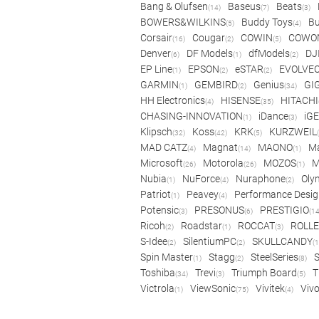
Bang & Olufsen
Baseus
Beats
(14)
(7)
(3)
BOWERS&WILKINS
Buddy Toys
Bu
(5)
(4)
Corsair
Cougar
COWIN
COWO
(16)
(2)
(5)
Denver
DF Models
dfModels
DJ
(6)
(1)
(2)
EP Line
EPSON
eSTAR
EVOLVE
(1)
(2)
(2)
GARMIN
GEMBIRD
Genius
GI
(1)
(2)
(34)
HH Electronics
HISENSE
HITACHI
(4)
(35)
CHASING-INNOVATION
iDance
iG
(1)
(3)
Klipsch
Koss
KRK
KURZWEIL
(32)
(42)
(5)
MAD CATZ
Magnat
MAONO
Ma
(4)
(14)
(1)
Microsoft
Motorola
MOZOS
(26)
(26)
(1)
Nubia
NuForce
Nuraphone
Oly
(1)
(4)
(2)
Patriot
Peavey
Performance Desig
(1)
(4)
Potensic
PRESONUS
PRESTIGIO
(3)
(6)
(14
Ricoh
Roadstar
ROCCAT
ROLLE
(2)
(1)
(3)
S-Idee
SilentiumPC
SKULLCANDY
(2)
(2)
(1
Spin Master
Stagg
SteelSeries
(1)
(2)
(8)
Toshiba
Trevi
Triumph Board
T
(34)
(3)
(5)
Victrola
ViewSonic
Vivitek
Viv
(1)
(75)
(4)