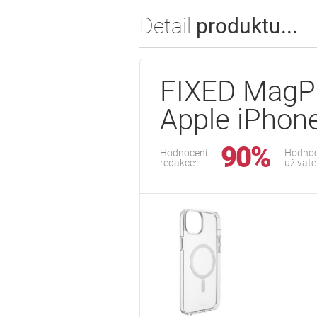
Detail
produktu...
FIXED MagPu
Apple iPhone
90%
Hodnocení
Hodnoc
redakce:
uživate