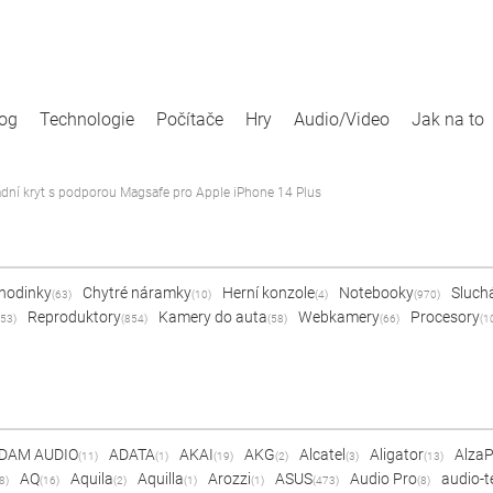
log
Technologie
Počítače
Hry
Audio/Video
Jak na to
dní kryt s podporou Magsafe pro Apple iPhone 14 Plus
 hodinky
Chytré náramky
Herní konzole
Notebooky
Sluch
(63)
(10)
(4)
(970)
Reproduktory
Kamery do auta
Webkamery
Procesory
53)
(854)
(58)
(66)
(1
DAM AUDIO
ADATA
AKAI
AKG
Alcatel
Aligator
Alza
(11)
(1)
(19)
(2)
(3)
(13)
AQ
Aquila
Aquilla
Arozzi
ASUS
Audio Pro
audio-t
8)
(16)
(2)
(1)
(1)
(473)
(8)