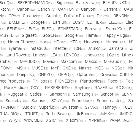
BenQ
BEYERDYNAMIC
Bigben
BlackView
BLAUPUNKT
(68)
(19)
(6)
(13)
(7)
xton
Canon
Canon_
CANTON
Canyon
Carrera
CAS
(17)
(82)
(2)
(8)
(11)
(1)
N
CPA
Creative
Cubot
Datram Praha
Dell
DENON
(1)
(2)
(14)
(8)
(2)
(207)
(15)
I
DM.LIFE
Doogee
EarFun
ECG
EDIFIER
EIZO
Ela
(92)
(1)
(11)
(7)
(9)
(8)
(42)
O
FENDA
FiiO
FLEG
FONESTAR
Forever
FrameXX
Fu
(2)
(25)
(4)
(1)
(1)
(1)
(3)
GABYTE
Gigaset
GoGEN
Google
Hama
Happy Plugs
(12)
(1)
(54)
(16)
(7)
(5)
Honor Choice
Hori
HP
HTC
Huawei
Hubsan
H
(13)
(6)
(4)
(385)
(2)
(49)
(18)
ET
iiyama
Insta360
Intezze
ION
JABRA
Jamara
J
(2)
(94)
(2)
(11)
(3)
(34)
(1)
Land Rover
Laney
LEA
LENCO
Lenovo
LG
Lithe
(5)
(2)
(6)
(1)
(2)
(254)
(245)
rshall
M-AUDIO
Mavic
Maxcom
Maxxo
MEEaudio
M
(22)
(5)
(1)
(18)
(1)
(1)
MPOW
MSI
MUSE
MYPHONE
Naim
NEC
NGS
Ni
(4)
(91)
(32)
(16)
(2)
(16)
(21)
mpus
Oneplus
ONKYO
OPPO
Optoma
Orava
OUKIT
(10)
(4)
(6)
(16)
(38)
(34)
ned Products
Philips
PIONEER
Plantronics
Poco
Pol
(15)
(284)
(18)
(8)
(10)
Pure Audio
QCY
RASPBERRY
Rayline
RAZER
RC Sale
)
(1)
(7)
(1)
(1)
(14)
(1
I
Ruggear
Sades
Samson
Samsung
Sencor
SENN
(1)
(1)
(14)
(13)
(319)
(45)
Snakebyte
Sonos
SONY
Soundeus
Soundmaster
So
8)
(4)
(10)
(136)
(1)
(2)
STRONG
Sudio
Superlux
Swissten
SYMA
Tannoy
TCL
(17)
(2)
(7)
(4)
(6)
(1)
(6
RUAUDIO
TRUST
Turtle Beach
UleFone
UMAX
UMIDIG
(19)
(31)
(5)
(14)
(21)
o
Wiky
WowME
XGIMI
Xiaomi
XPPen
YAMAHA
(16)
(1)
(2)
(19)
(101)
(35)
(21)