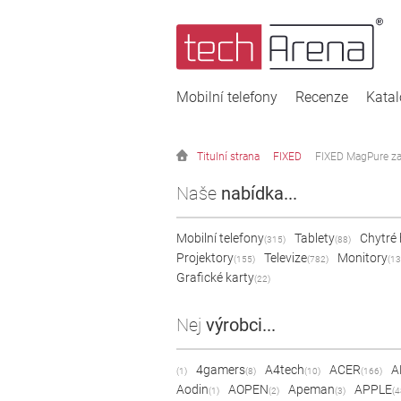
Mobilní telefony
Recenze
Kata
Titulní strana
FIXED
FIXED MagPure za
Naše
nabídka...
Mobilní telefony
Tablety
Chytré
(315)
(88)
Projektory
Televize
Monitory
(155)
(782)
(13
Grafické karty
(22)
Nej
výrobci...
4gamers
A4tech
ACER
A
(1)
(8)
(10)
(166)
Aodin
AOPEN
Apeman
APPLE
(1)
(2)
(3)
(4