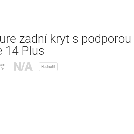
re zadní kryt s podporou
 14 Plus
N/A
ení
Hodnotit
lů: