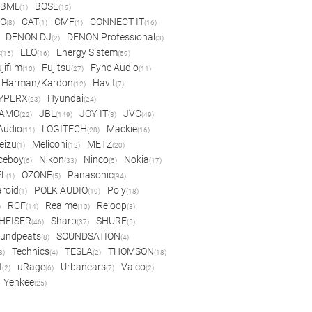
BML
BOSE
(1)
(19)
IO
CAT
CMF
CONNECT IT
(8)
(1)
(1)
(16)
DENON DJ
DENON Professional
(2)
(3)
c
ELO
Energy Sistem
(15)
(16)
(59)
jifilm
Fujitsu
Fyne Audio
(10)
(27)
(11)
Harman/Kardon
Havit
(12)
(7)
YPERX
Hyundai
(23)
(24)
AMO
JBL
JOY-IT
JVC
(22)
(149)
(3)
(49)
 Audio
LOGITECH
Mackie
(11)
(28)
(16)
eizu
Meliconi
METZ
(1)
(12)
(20)
ceboy
Nikon
Ninco
Nokia
(6)
(33)
(5)
(17)
EL
OZONE
Panasonic
(1)
(5)
(94)
aroid
POLK AUDIO
Poly
(1)
(19)
(18)
RCF
Realme
Reloop
)
(14)
(10)
(3)
HEISER
Sharp
SHURE
(46)
(37)
(5)
undpeats
SOUNDSATION
(8)
(4)
Technics
TESLA
THOMSON
8)
(4)
(2)
(18)
I
uRage
Urbanears
Valco
(2)
(6)
(7)
(2)
Yenkee
(25)