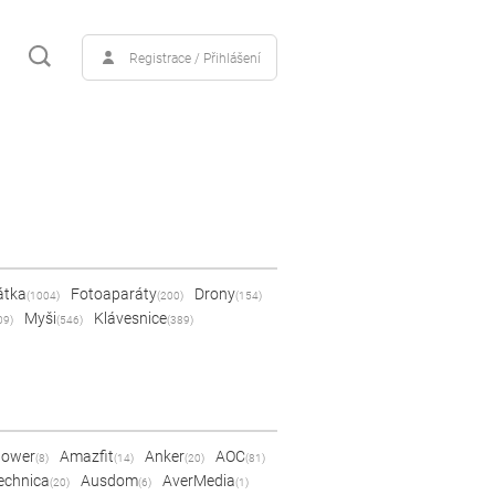
Registrace / Přihlášení
átka
Fotoaparáty
Drony
(1004)
(200)
(154)
Myši
Klávesnice
09)
(546)
(389)
Power
Amazfit
Anker
AOC
(8)
(14)
(20)
(81)
echnica
Ausdom
AverMedia
(20)
(6)
(1)