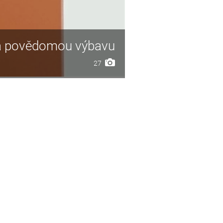
 a povědomou výbavu
27