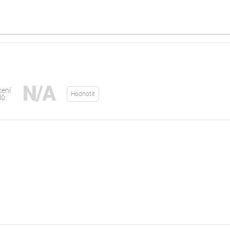
N/A
ení
Hodnotit
lů: