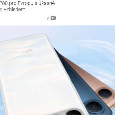
 P80 pro Evropu s úžasně
ým vzhledem
9