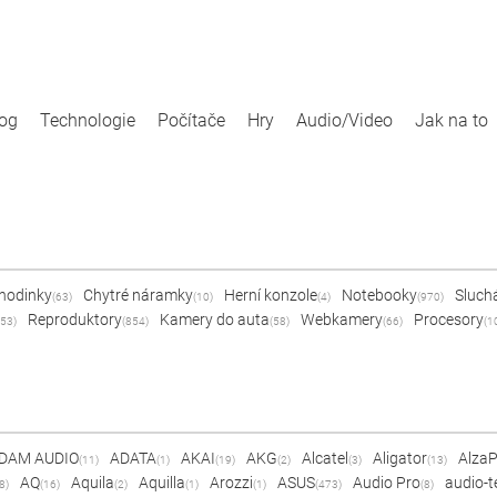
log
Technologie
Počítače
Hry
Audio/Video
Jak na to
 hodinky
Chytré náramky
Herní konzole
Notebooky
Sluch
(63)
(10)
(4)
(970)
Reproduktory
Kamery do auta
Webkamery
Procesory
53)
(854)
(58)
(66)
(1
DAM AUDIO
ADATA
AKAI
AKG
Alcatel
Aligator
Alza
(11)
(1)
(19)
(2)
(3)
(13)
AQ
Aquila
Aquilla
Arozzi
ASUS
Audio Pro
audio-t
8)
(16)
(2)
(1)
(1)
(473)
(8)