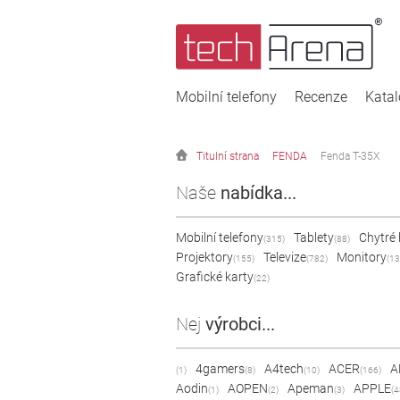
Mobilní telefony
Recenze
Kata
Titulní strana
FENDA
Fenda T-35X
Naše
nabídka...
Mobilní telefony
Tablety
Chytré
(315)
(88)
Projektory
Televize
Monitory
(155)
(782)
(13
Grafické karty
(22)
Nej
výrobci...
4gamers
A4tech
ACER
A
(1)
(8)
(10)
(166)
Aodin
AOPEN
Apeman
APPLE
(1)
(2)
(3)
(4