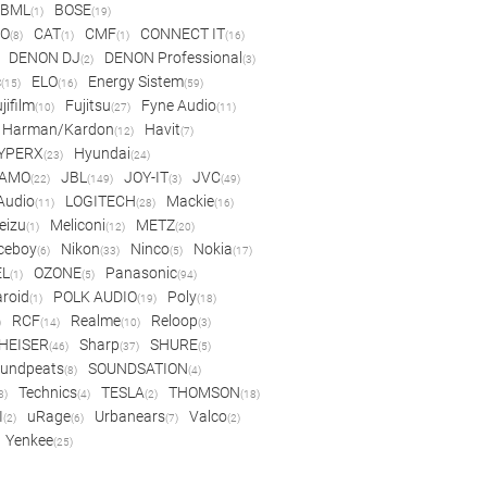
BML
BOSE
(1)
(19)
IO
CAT
CMF
CONNECT IT
(8)
(1)
(1)
(16)
DENON DJ
DENON Professional
(2)
(3)
c
ELO
Energy Sistem
(15)
(16)
(59)
jifilm
Fujitsu
Fyne Audio
(10)
(27)
(11)
Harman/Kardon
Havit
(12)
(7)
YPERX
Hyundai
(23)
(24)
AMO
JBL
JOY-IT
JVC
(22)
(149)
(3)
(49)
 Audio
LOGITECH
Mackie
(11)
(28)
(16)
eizu
Meliconi
METZ
(1)
(12)
(20)
ceboy
Nikon
Ninco
Nokia
(6)
(33)
(5)
(17)
EL
OZONE
Panasonic
(1)
(5)
(94)
aroid
POLK AUDIO
Poly
(1)
(19)
(18)
RCF
Realme
Reloop
)
(14)
(10)
(3)
HEISER
Sharp
SHURE
(46)
(37)
(5)
undpeats
SOUNDSATION
(8)
(4)
Technics
TESLA
THOMSON
8)
(4)
(2)
(18)
I
uRage
Urbanears
Valco
(2)
(6)
(7)
(2)
Yenkee
(25)