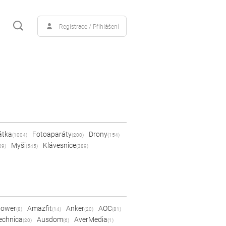
Registrace / Přihlášení
átka
Fotoaparáty
Drony
(1004)
(200)
(154)
Myši
Klávesnice
09)
(545)
(389)
Power
Amazfit
Anker
AOC
(8)
(14)
(20)
(81)
echnica
Ausdom
AverMedia
(20)
(6)
(1)