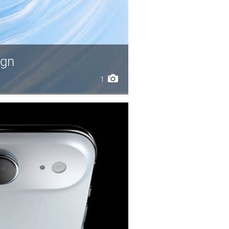
ign
1