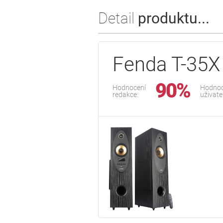
Detail
produktu...
Fenda T-35X
90%
Hodnocení
Hodnoc
redakce:
uživate