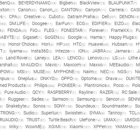
BenQ
BEYERDYNAMIC
Bigben
BlackView
BLAUPUNKT
(68)
(19)
(6)
(13)
(7)
xton
Canon
Canon_
CANTON
Canyon
Carrera
CAS
(17)
(82)
(2)
(8)
(11)
(1)
N
CPA
Creative
Cubot
Datram Praha
Dell
DENON
(1)
(2)
(14)
(8)
(2)
(207)
(15)
I
DM.LIFE
Doogee
EarFun
ECG
EDIFIER
EIZO
Ela
(92)
(1)
(11)
(7)
(9)
(8)
(42)
O
FENDA
FiiO
FLEG
FONESTAR
Forever
FrameXX
Fu
(2)
(25)
(4)
(1)
(1)
(1)
(3)
GABYTE
Gigaset
GoGEN
Google
Hama
Happy Plugs
(12)
(1)
(54)
(16)
(7)
(5)
Honor Choice
Hori
HP
HTC
Huawei
Hubsan
H
(13)
(6)
(4)
(385)
(2)
(49)
(18)
ET
iiyama
Insta360
Intezze
ION
JABRA
Jamara
J
(2)
(94)
(2)
(11)
(3)
(34)
(1)
Land Rover
Laney
LEA
LENCO
Lenovo
LG
Lithe
(5)
(2)
(6)
(1)
(2)
(254)
(245)
rshall
M-AUDIO
Mavic
Maxcom
Maxxo
MEEaudio
M
(22)
(5)
(1)
(18)
(1)
(1)
MPOW
MSI
MUSE
MYPHONE
Naim
NEC
NGS
Ni
(4)
(91)
(32)
(16)
(2)
(16)
(21)
mpus
Oneplus
ONKYO
OPPO
Optoma
Orava
OUKIT
(10)
(4)
(6)
(16)
(38)
(34)
ned Products
Philips
PIONEER
Plantronics
Poco
Pol
(15)
(284)
(18)
(8)
(10)
Pure Audio
QCY
RASPBERRY
Rayline
RAZER
RC Sale
)
(1)
(7)
(1)
(1)
(14)
(1
I
Ruggear
Sades
Samson
Samsung
Sencor
SENN
(1)
(1)
(14)
(13)
(319)
(45)
Snakebyte
Sonos
SONY
Soundeus
Soundmaster
So
8)
(4)
(10)
(136)
(1)
(2)
STRONG
Sudio
Superlux
Swissten
SYMA
Tannoy
TCL
(17)
(2)
(7)
(4)
(6)
(1)
(6
RUAUDIO
TRUST
Turtle Beach
UleFone
UMAX
UMIDIG
(19)
(31)
(5)
(14)
(21)
o
Wiky
WowME
XGIMI
Xiaomi
XPPen
YAMAHA
(16)
(1)
(2)
(19)
(101)
(35)
(21)