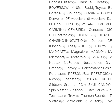
Bang & Olufsen
Baseus
Beats
(14)
(7)
(3)
BOWERS&WILKINS
Buddy Toys
Bu
(5)
(4)
Corsair
Cougar
COWIN
COWO
(16)
(2)
(5)
Denver
DF Models
dfModels
DJ
(6)
(1)
(2)
EP Line
EPSON
eSTAR
EVOLVE
(1)
(2)
(2)
GARMIN
GEMBIRD
Genius
GI
(1)
(2)
(34)
HH Electronics
HISENSE
HITACHI
(4)
(35)
CHASING-INNOVATION
iDance
iG
(1)
(3)
Klipsch
Koss
KRK
KURZWEIL
(32)
(42)
(5)
MAD CATZ
Magnat
MAONO
Ma
(4)
(14)
(1)
Microsoft
Motorola
MOZOS
(26)
(26)
(1)
Nubia
NuForce
Nuraphone
Oly
(1)
(4)
(2)
Patriot
Peavey
Performance Desig
(1)
(4)
Potensic
PRESONUS
PRESTIGIO
(3)
(6)
(14
Ricoh
Roadstar
ROCCAT
ROLLE
(2)
(1)
(3)
S-Idee
SilentiumPC
SKULLCANDY
(2)
(2)
(1
Spin Master
Stagg
SteelSeries
(1)
(2)
(8)
Toshiba
Trevi
Triumph Board
T
(34)
(3)
(5)
Victrola
ViewSonic
Vivitek
Viv
(1)
(75)
(4)