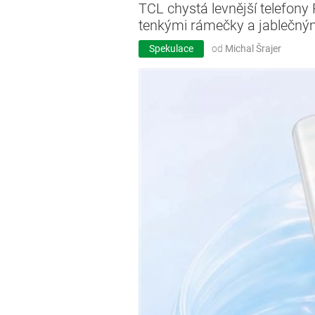
TCL chystá levnější telefony
tenkými rámečky a jablečn
Spekulace
od
Michal Šrajer