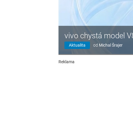
vivo chystá model V
Aktualita
od
Michal Šrajer
Reklama