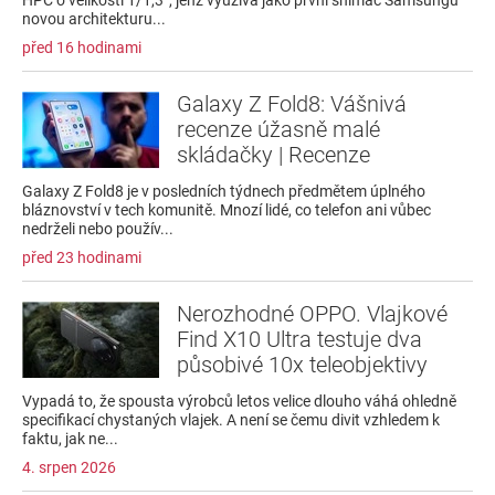
novou architekturu...
před 16 hodinami
Galaxy Z Fold8: Vášnivá
recenze úžasně malé
skládačky | Recenze
Galaxy Z Fold8 je v posledních týdnech předmětem úplného
bláznovství v tech komunitě. Mnozí lidé, co telefon ani vůbec
nedrželi nebo použív...
před 23 hodinami
Nerozhodné OPPO. Vlajkové
Find X10 Ultra testuje dva
působivé 10x teleobjektivy
Vypadá to, že spousta výrobců letos velice dlouho váhá ohledně
specifikací chystaných vlajek. A není se čemu divit vzhledem k
faktu, jak ne...
4. srpen 2026