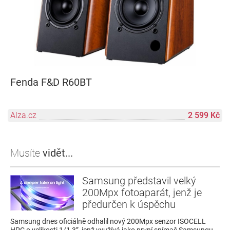
Fenda F&D R60BT
Alza.cz
2 599 Kč
Musíte
vidět...
Samsung představil velký
200Mpx fotoaparát, jenž je
předurčen k úspěchu
Samsung dnes oficiálně odhalil nový 200Mpx senzor ISOCELL
HPC o velikosti 1/1,3”, jenž využívá jako první snímač Samsungu