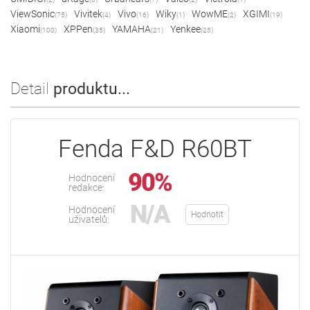
ViewSonic
Vivitek
Vivo
Wiky
WowME
XGIMI
(75)
(4)
(16)
(1)
(2)
(19)
Xiaomi
XPPen
YAMAHA
Yenkee
(100)
(35)
(21)
(25)
Detail
produktu...
Fenda F&D R60BT
90%
Hodnocení
redakce:
N/A
Hodnocení
Hodnotit
uživatelů: