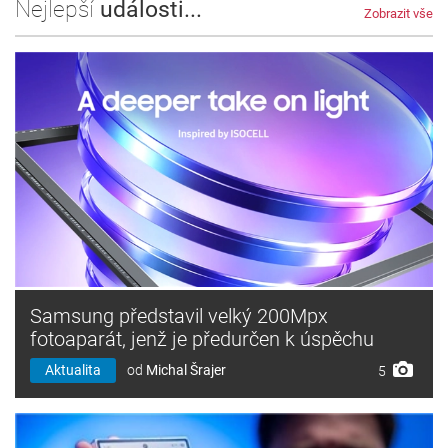
Nejlepší
události...
Zobrazit vše
Samsung představil velký 200Mpx
fotoaparát, jenž je předurčen k úspěchu
Aktualita
od
Michal Šrajer
5