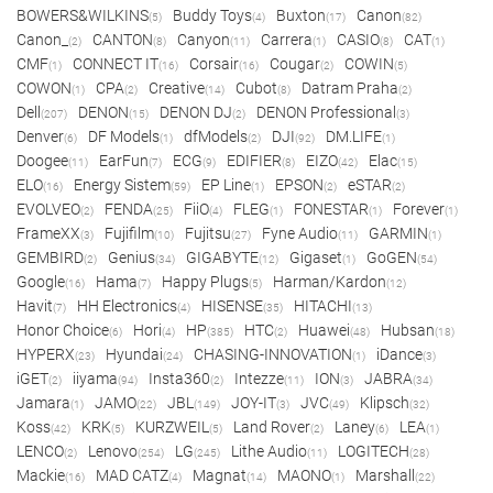
BOWERS&WILKINS
Buddy Toys
Buxton
Canon
(5)
(4)
(17)
(82)
Canon_
CANTON
Canyon
Carrera
CASIO
CAT
(2)
(8)
(11)
(1)
(8)
(1)
CMF
CONNECT IT
Corsair
Cougar
COWIN
(1)
(16)
(16)
(2)
(5)
COWON
CPA
Creative
Cubot
Datram Praha
(1)
(2)
(14)
(8)
(2)
Dell
DENON
DENON DJ
DENON Professional
(207)
(15)
(2)
(3)
Denver
DF Models
dfModels
DJI
DM.LIFE
(6)
(1)
(2)
(92)
(1)
Doogee
EarFun
ECG
EDIFIER
EIZO
Elac
(11)
(7)
(9)
(8)
(42)
(15)
ELO
Energy Sistem
EP Line
EPSON
eSTAR
(16)
(59)
(1)
(2)
(2)
EVOLVEO
FENDA
FiiO
FLEG
FONESTAR
Forever
(2)
(25)
(4)
(1)
(1)
(1)
FrameXX
Fujifilm
Fujitsu
Fyne Audio
GARMIN
(3)
(10)
(27)
(11)
(1)
GEMBIRD
Genius
GIGABYTE
Gigaset
GoGEN
(2)
(34)
(12)
(1)
(54)
Google
Hama
Happy Plugs
Harman/Kardon
(16)
(7)
(5)
(12)
Havit
HH Electronics
HISENSE
HITACHI
(7)
(4)
(35)
(13)
Honor Choice
Hori
HP
HTC
Huawei
Hubsan
(6)
(4)
(385)
(2)
(48)
(18)
HYPERX
Hyundai
CHASING-INNOVATION
iDance
(23)
(24)
(1)
(3)
iGET
iiyama
Insta360
Intezze
ION
JABRA
(2)
(94)
(2)
(11)
(3)
(34)
Jamara
JAMO
JBL
JOY-IT
JVC
Klipsch
(1)
(22)
(149)
(3)
(49)
(32)
Koss
KRK
KURZWEIL
Land Rover
Laney
LEA
(42)
(5)
(5)
(2)
(6)
(1)
LENCO
Lenovo
LG
Lithe Audio
LOGITECH
(2)
(254)
(245)
(11)
(28)
Mackie
MAD CATZ
Magnat
MAONO
Marshall
(16)
(4)
(14)
(1)
(22)