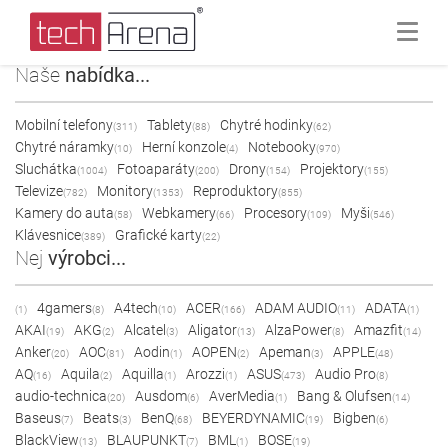
Naše
nabídka...
Mobilní telefony
Tablety
Chytré hodinky
(311)
(88)
(62)
Chytré náramky
Herní konzole
Notebooky
(10)
(4)
(970)
Sluchátka
Fotoaparáty
Drony
Projektory
(1004)
(200)
(154)
(155)
Televize
Monitory
Reproduktory
(782)
(1353)
(855)
Kamery do auta
Webkamery
Procesory
Myši
(58)
(66)
(109)
(546)
Klávesnice
Grafické karty
(389)
(22)
Nej
výrobci...
4gamers
A4tech
ACER
ADAM AUDIO
ADATA
(1)
(8)
(10)
(166)
(11)
(1)
AKAI
AKG
Alcatel
Aligator
AlzaPower
Amazfit
(19)
(2)
(3)
(13)
(8)
(14)
Anker
AOC
Aodin
AOPEN
Apeman
APPLE
(20)
(81)
(1)
(2)
(3)
(48)
AQ
Aquila
Aquilla
Arozzi
ASUS
Audio Pro
(16)
(2)
(1)
(1)
(473)
(8)
audio-technica
Ausdom
AverMedia
Bang & Olufsen
(20)
(6)
(1)
(14)
Baseus
Beats
BenQ
BEYERDYNAMIC
Bigben
(7)
(3)
(68)
(19)
(6)
BlackView
BLAUPUNKT
BML
BOSE
(13)
(7)
(1)
(19)