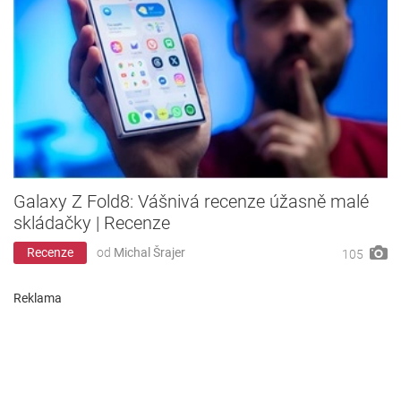
Galaxy Z Fold8: Vášnivá recenze úžasně malé
skládačky | Recenze
Recenze
od
Michal Šrajer
105
Reklama