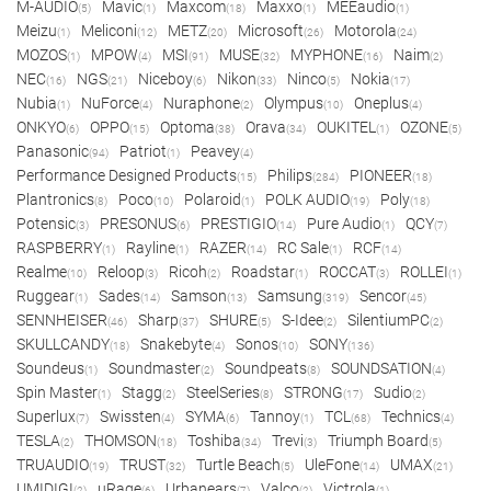
M-AUDIO
Mavic
Maxcom
Maxxo
MEEaudio
(5)
(1)
(18)
(1)
(1)
Meizu
Meliconi
METZ
Microsoft
Motorola
(1)
(12)
(20)
(26)
(24)
MOZOS
MPOW
MSI
MUSE
MYPHONE
Naim
(1)
(4)
(91)
(32)
(16)
(2)
NEC
NGS
Niceboy
Nikon
Ninco
Nokia
(16)
(21)
(6)
(33)
(5)
(17)
Nubia
NuForce
Nuraphone
Olympus
Oneplus
(1)
(4)
(2)
(10)
(4)
ONKYO
OPPO
Optoma
Orava
OUKITEL
OZONE
(6)
(15)
(38)
(34)
(1)
(5)
Panasonic
Patriot
Peavey
(94)
(1)
(4)
Performance Designed Products
Philips
PIONEER
(15)
(284)
(18)
Plantronics
Poco
Polaroid
POLK AUDIO
Poly
(8)
(10)
(1)
(19)
(18)
Potensic
PRESONUS
PRESTIGIO
Pure Audio
QCY
(3)
(6)
(14)
(1)
(7)
RASPBERRY
Rayline
RAZER
RC Sale
RCF
(1)
(1)
(14)
(1)
(14)
Realme
Reloop
Ricoh
Roadstar
ROCCAT
ROLLEI
(10)
(3)
(2)
(1)
(3)
(1)
Ruggear
Sades
Samson
Samsung
Sencor
(1)
(14)
(13)
(319)
(45)
SENNHEISER
Sharp
SHURE
S-Idee
SilentiumPC
(46)
(37)
(5)
(2)
(2)
SKULLCANDY
Snakebyte
Sonos
SONY
(18)
(4)
(10)
(136)
Soundeus
Soundmaster
Soundpeats
SOUNDSATION
(1)
(2)
(8)
(4)
Spin Master
Stagg
SteelSeries
STRONG
Sudio
(1)
(2)
(8)
(17)
(2)
Superlux
Swissten
SYMA
Tannoy
TCL
Technics
(7)
(4)
(6)
(1)
(68)
(4)
TESLA
THOMSON
Toshiba
Trevi
Triumph Board
(2)
(18)
(34)
(3)
(5)
TRUAUDIO
TRUST
Turtle Beach
UleFone
UMAX
(19)
(32)
(5)
(14)
(21)
UMIDIGI
uRage
Urbanears
Valco
Victrola
(2)
(6)
(7)
(2)
(1)