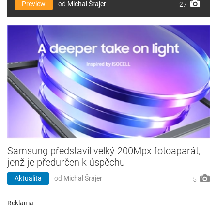
Preview
od
Michal Šrajer
27
Samsung představil velký 200Mpx fotoaparát,
jenž je předurčen k úspěchu
Aktualita
od
Michal Šrajer
5
Reklama