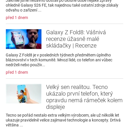
Jakmile jsme nedávno dostali po dlouhé době nějaké zprávy
ohledně Galaxy S26 FE, tak najednou také ostatní zdroje získaly
odvahu o zařízení ...
před 1 dnem
Galaxy Z Fold8: Vášnivá
recenze úžasně malé
skládačky | Recenze
Galaxy Z Fold8 je v posledních týdnech předmětem úplného
bláznovství v tech komunitě. Mnozí lidé, co telefon ani vůbec
nedrželi nebo použív...
před 1 dnem
Velký sen realitou. Tecno
ukázalo první telefon, který
opravdu nemá rámeček kolem
displeje
Tecno se pořád nestalo extra velkým výrobcem, ale už několik let
ukazuje pravidelně velice zajímavé technologie a koncepty. Drtivá
většina ...