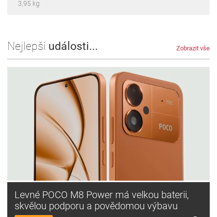
3,95 kg
Nejlepší
události...
Zobrazit vše
Levné POCO M8 Power má velkou baterii,
skvělou podporu a povědomou výbavu