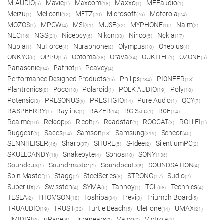
M-AUDIO
Mavic
Maxcom
Maxxo
MEEaudio
(5)
(1)
(18)
(1)
(1)
Meizu
Meliconi
METZ
Microsoft
Motorola
(1)
(12)
(20)
(26)
(24)
MOZOS
MPOW
MSI
MUSE
MYPHONE
Naim
(1)
(4)
(91)
(32)
(16)
(2)
NEC
NGS
Niceboy
Nikon
Ninco
Nokia
(16)
(21)
(6)
(33)
(5)
(17)
Nubia
NuForce
Nuraphone
Olympus
Oneplus
(1)
(4)
(2)
(10)
(4)
ONKYO
OPPO
Optoma
Orava
OUKITEL
OZONE
(6)
(15)
(38)
(34)
(1)
(5)
Panasonic
Patriot
Peavey
(94)
(1)
(4)
Performance Designed Products
Philips
PIONEER
(15)
(284)
(18)
Plantronics
Poco
Polaroid
POLK AUDIO
Poly
(8)
(10)
(1)
(19)
(18)
Potensic
PRESONUS
PRESTIGIO
Pure Audio
QCY
(3)
(6)
(14)
(1)
(7)
RASPBERRY
Rayline
RAZER
RC Sale
RCF
(1)
(1)
(14)
(1)
(14)
Realme
Reloop
Ricoh
Roadstar
ROCCAT
ROLLEI
(10)
(3)
(2)
(1)
(3)
(1)
Ruggear
Sades
Samson
Samsung
Sencor
(1)
(14)
(13)
(319)
(45)
SENNHEISER
Sharp
SHURE
S-Idee
SilentiumPC
(46)
(37)
(5)
(2)
(2)
SKULLCANDY
Snakebyte
Sonos
SONY
(18)
(4)
(10)
(136)
Soundeus
Soundmaster
Soundpeats
SOUNDSATION
(1)
(2)
(8)
(4)
Spin Master
Stagg
SteelSeries
STRONG
Sudio
(1)
(2)
(8)
(17)
(2)
Superlux
Swissten
SYMA
Tannoy
TCL
Technics
(7)
(4)
(6)
(1)
(68)
(4)
TESLA
THOMSON
Toshiba
Trevi
Triumph Board
(2)
(18)
(34)
(3)
(5)
TRUAUDIO
TRUST
Turtle Beach
UleFone
UMAX
(19)
(32)
(5)
(14)
(21)
UMIDIGI
uRage
Urbanears
Valco
Victrola
(2)
(6)
(7)
(2)
(1)