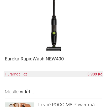
Eureka RapidWash NEW400
Hurámobil.cz
3 989 Kč
Musíte
vidět...
Levné POCO M8 Power má