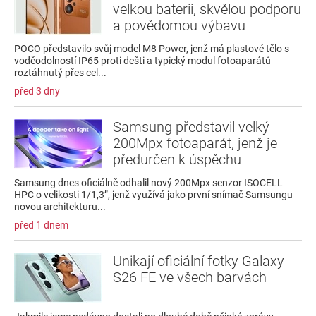
velkou baterii, skvělou podporu
a povědomou výbavu
POCO představilo svůj model M8 Power, jenž má plastové tělo s
voděodolností IP65 proti dešti a typický modul fotoaparátů
roztáhnutý přes cel...
před 3 dny
Samsung představil velký
200Mpx fotoaparát, jenž je
předurčen k úspěchu
Samsung dnes oficiálně odhalil nový 200Mpx senzor ISOCELL
HPC o velikosti 1/1,3”, jenž využívá jako první snímač Samsungu
novou architekturu...
před 1 dnem
Unikají oficiální fotky Galaxy
S26 FE ve všech barvách