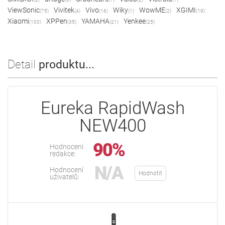
ViewSonic
Vivitek
Vivo
Wiky
WowME
XGIMI
(75)
(4)
(16)
(1)
(2)
(19)
Xiaomi
XPPen
YAMAHA
Yenkee
(100)
(35)
(21)
(25)
Detail
produktu...
Eureka RapidWash
NEW400
90%
Hodnocení
redakce:
N/A
Hodnocení
Hodnotit
uživatelů: