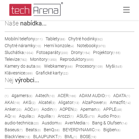
Naše
nabídka...
Mobilní telefony
Tablety
Chytré hodinky
(311)
(88)
(62)
Chytré náramky
Herní konzole
Notebooky
(10)
(4)
(970)
Sluchátka
Fotoaparáty
Drony
Projektory
(1004)
(200)
(154)
(155)
Televize
Monitory
Reproduktory
(782)
(1353)
(855)
Kamery do auta
Webkamery
Procesory
Myši
(58)
(66)
(109)
(545)
Klávesnice
Grafické karty
(389)
(22)
Nej
výrobci...
4gamers
A4tech
ACER
ADAM AUDIO
ADATA
(1)
(8)
(10)
(166)
(11)
(1)
AKAI
AKG
Alcatel
Aligator
AlzaPower
Amazfit
(19)
(2)
(3)
(13)
(8)
(14)
Anker
AOC
Aodin
AOPEN
Apeman
APPLE
(20)
(81)
(1)
(2)
(3)
(48)
AQ
Aquila
Aquilla
Arozzi
ASUS
Audio Pro
(16)
(2)
(1)
(1)
(473)
(8)
audio-technica
Ausdom
AverMedia
Bang & Olufsen
(20)
(6)
(1)
(14)
Baseus
Beats
BenQ
BEYERDYNAMIC
Bigben
(7)
(3)
(68)
(19)
(6)
BlackView
BLAUPUNKT
BML
BOSE
(13)
(7)
(1)
(19)