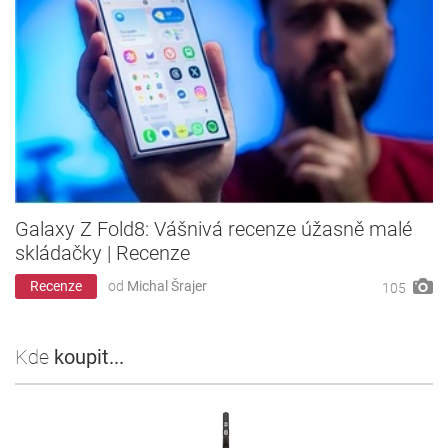
Galaxy Z Fold8: Vášnivá recenze úžasně malé
skládačky | Recenze
Recenze
od
Michal Šrajer
105
Kde
koupit...