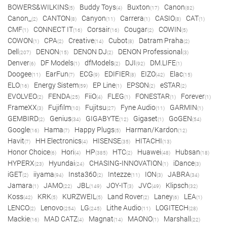
BOWERS&WILKINS
Buddy Toys
Buxton
Canon
(5)
(4)
(17)
(82)
Canon_
CANTON
Canyon
Carrera
CASIO
CAT
(2)
(8)
(11)
(1)
(8)
(1)
CMF
CONNECT IT
Corsair
Cougar
COWIN
(1)
(16)
(16)
(2)
(5)
COWON
CPA
Creative
Cubot
Datram Praha
(1)
(2)
(14)
(8)
(2)
Dell
DENON
DENON DJ
DENON Professional
(207)
(15)
(2)
(3)
Denver
DF Models
dfModels
DJI
DM.LIFE
(6)
(1)
(2)
(92)
(1)
Doogee
EarFun
ECG
EDIFIER
EIZO
Elac
(11)
(7)
(9)
(8)
(42)
(15)
ELO
Energy Sistem
EP Line
EPSON
eSTAR
(16)
(59)
(1)
(2)
(2)
EVOLVEO
FENDA
FiiO
FLEG
FONESTAR
Forever
(2)
(25)
(4)
(1)
(1)
(1)
FrameXX
Fujifilm
Fujitsu
Fyne Audio
GARMIN
(3)
(10)
(27)
(11)
(1)
GEMBIRD
Genius
GIGABYTE
Gigaset
GoGEN
(2)
(34)
(12)
(1)
(54)
Google
Hama
Happy Plugs
Harman/Kardon
(16)
(7)
(5)
(12)
Havit
HH Electronics
HISENSE
HITACHI
(7)
(4)
(35)
(13)
Honor Choice
Hori
HP
HTC
Huawei
Hubsan
(6)
(4)
(385)
(2)
(48)
(18)
HYPERX
Hyundai
CHASING-INNOVATION
iDance
(23)
(24)
(1)
(3)
iGET
iiyama
Insta360
Intezze
ION
JABRA
(2)
(94)
(2)
(11)
(3)
(34)
Jamara
JAMO
JBL
JOY-IT
JVC
Klipsch
(1)
(22)
(149)
(3)
(49)
(32)
Koss
KRK
KURZWEIL
Land Rover
Laney
LEA
(42)
(5)
(5)
(2)
(6)
(1)
LENCO
Lenovo
LG
Lithe Audio
LOGITECH
(2)
(254)
(245)
(11)
(28)
Mackie
MAD CATZ
Magnat
MAONO
Marshall
(16)
(4)
(14)
(1)
(22)