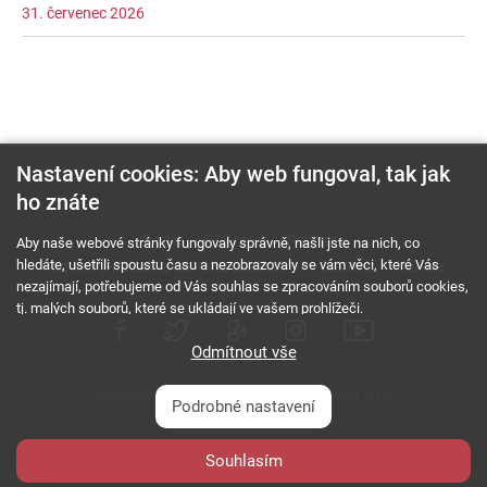
31. červenec 2026
Nastavení cookies: Aby web fungoval, tak jak
ho znáte
O nás
RSS feed
Reklama
Aby naše webové stránky fungovaly správně, našli jste na nich, co
hledáte, ušetřili spoustu času a nezobrazovaly se vám věci, které Vás
Podmínky použití a ochrana soukromí
Cookies
Kariéra
nezajímají, potřebujeme od Vás souhlas se zpracováním souborů cookies,
tj. malých souborů, které se ukládají ve vašem prohlížeči.
Odmítnout vše
Copyright © 2000 - 2026 NetComp, spol. s r.o.
Podrobné nastavení
Všechna práva vyhrazena.
webDesign By:
Souhlasím
PESL.NAME