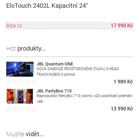
EloTouch 2402L Kapacitní 24"
Alza.cz
17 990 Kč
Hot
produkty...
JBL Quantum ONE
NOVÁ DIMENZE PROSTOROVÉHO ZVUKU S HEAD
TRACKINGEM S pohod
1 989 Kč
JBL PartyBox 710
Reproduktor PartyBox 710 odolný vůči postříkání přemění
vaši
13 990 Kč
Musíte
vidět...