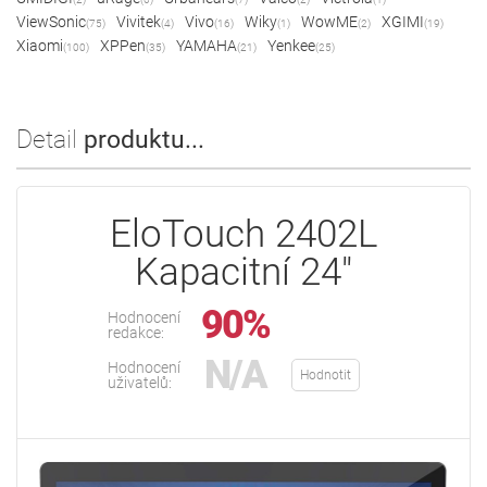
ViewSonic
Vivitek
Vivo
Wiky
WowME
XGIMI
(75)
(4)
(16)
(1)
(2)
(19)
Xiaomi
XPPen
YAMAHA
Yenkee
(100)
(35)
(21)
(25)
Detail
produktu...
EloTouch 2402L
Kapacitní 24"
90%
Hodnocení
redakce:
N/A
Hodnocení
Hodnotit
uživatelů: