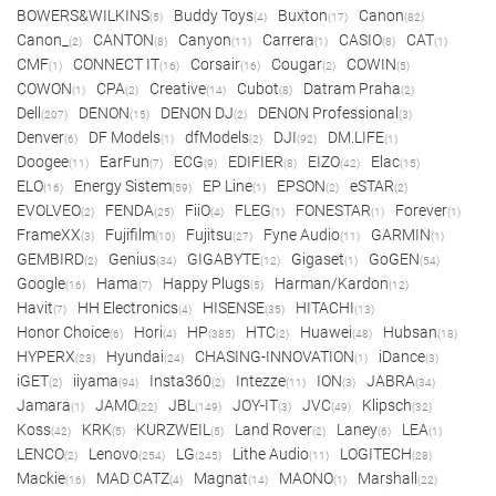
BOWERS&WILKINS
Buddy Toys
Buxton
Canon
(5)
(4)
(17)
(82)
Canon_
CANTON
Canyon
Carrera
CASIO
CAT
(2)
(8)
(11)
(1)
(8)
(1)
CMF
CONNECT IT
Corsair
Cougar
COWIN
(1)
(16)
(16)
(2)
(5)
COWON
CPA
Creative
Cubot
Datram Praha
(1)
(2)
(14)
(8)
(2)
Dell
DENON
DENON DJ
DENON Professional
(207)
(15)
(2)
(3)
Denver
DF Models
dfModels
DJI
DM.LIFE
(6)
(1)
(2)
(92)
(1)
Doogee
EarFun
ECG
EDIFIER
EIZO
Elac
(11)
(7)
(9)
(8)
(42)
(15)
ELO
Energy Sistem
EP Line
EPSON
eSTAR
(16)
(59)
(1)
(2)
(2)
EVOLVEO
FENDA
FiiO
FLEG
FONESTAR
Forever
(2)
(25)
(4)
(1)
(1)
(1)
FrameXX
Fujifilm
Fujitsu
Fyne Audio
GARMIN
(3)
(10)
(27)
(11)
(1)
GEMBIRD
Genius
GIGABYTE
Gigaset
GoGEN
(2)
(34)
(12)
(1)
(54)
Google
Hama
Happy Plugs
Harman/Kardon
(16)
(7)
(5)
(12)
Havit
HH Electronics
HISENSE
HITACHI
(7)
(4)
(35)
(13)
Honor Choice
Hori
HP
HTC
Huawei
Hubsan
(6)
(4)
(385)
(2)
(48)
(18)
HYPERX
Hyundai
CHASING-INNOVATION
iDance
(23)
(24)
(1)
(3)
iGET
iiyama
Insta360
Intezze
ION
JABRA
(2)
(94)
(2)
(11)
(3)
(34)
Jamara
JAMO
JBL
JOY-IT
JVC
Klipsch
(1)
(22)
(149)
(3)
(49)
(32)
Koss
KRK
KURZWEIL
Land Rover
Laney
LEA
(42)
(5)
(5)
(2)
(6)
(1)
LENCO
Lenovo
LG
Lithe Audio
LOGITECH
(2)
(254)
(245)
(11)
(28)
Mackie
MAD CATZ
Magnat
MAONO
Marshall
(16)
(4)
(14)
(1)
(22)