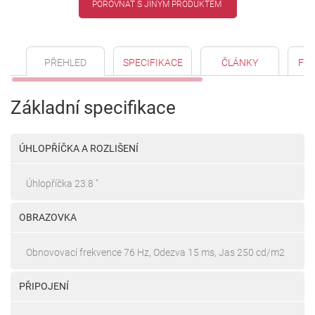
POROVNAT S JINÝM PRODUKTEM
PŘEHLED
SPECIFIKACE
ČLÁNKY
FO
Základní specifikace
ÚHLOPŘÍČKA A ROZLIŠENÍ
Úhlopříčka 23.8 "
OBRAZOVKA
Obnovovací frekvence 76 Hz, Odezva 15 ms, Jas 250 cd/m2
PŘIPOJENÍ