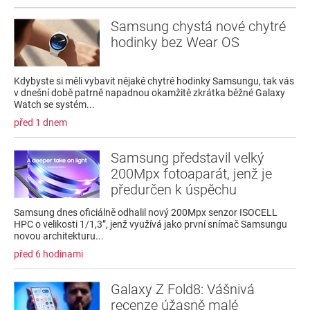
Samsung chystá nové chytré
hodinky bez Wear OS
Kdybyste si měli vybavit nějaké chytré hodinky Samsungu, tak vás
v dnešní době patrně napadnou okamžitě zkrátka běžné Galaxy
Watch se systém...
před 1 dnem
Samsung představil velký
200Mpx fotoaparát, jenž je
předurčen k úspěchu
Samsung dnes oficiálně odhalil nový 200Mpx senzor ISOCELL
HPC o velikosti 1/1,3”, jenž využívá jako první snímač Samsungu
novou architekturu...
před 6 hodinami
Galaxy Z Fold8: Vášnivá
recenze úžasně malé