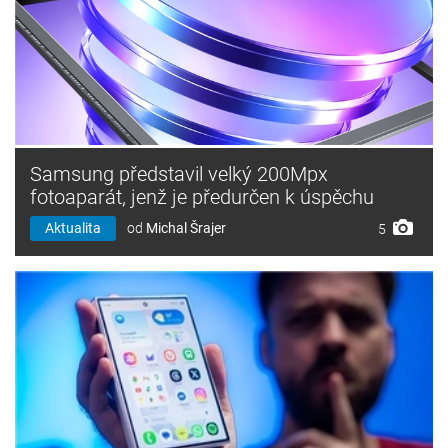
Samsung představil velký 200Mpx
fotoaparát, jenž je předurčen k úspěchu
Aktualita
od
Michal Šrajer
5