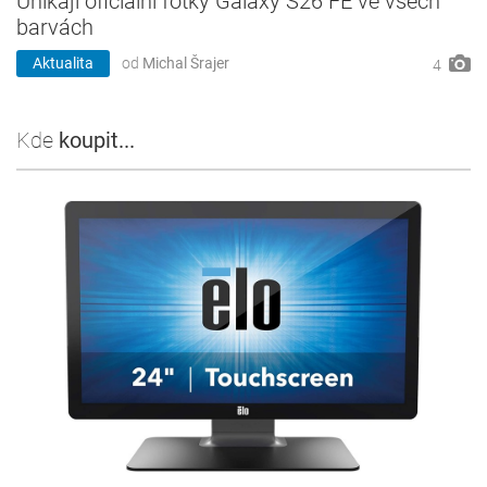
Unikají oficiální fotky Galaxy S26 FE ve všech
barvách
Aktualita
od
Michal Šrajer
4
Kde
koupit...