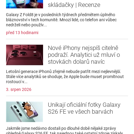
skládačky | Recenze
Galaxy Z Fold8 je v posledních týdnech předmětem úplného
bláznovství v tech komunitě. Mnozí lidé, co telefon ani vůbec
nedrželi nebo použív...
před 13 hodinami
Nové iPhony nejspíš citelně
podraží. Analytici už mluví o
stovkách dolarů navíc
Letošní generace iPhonů zřejmě nebude patřit mezi nejlevnější.
Stále více analytiků se shoduje, že Apple bude muset promítnout
rostoucí v...
3. srpen 2026
Unikají oficiální fotky Galaxy
S26 FE ve všech barvách
Jakmile jsme nedávno dostali po dlouhé době nějaké zprávy
ohledně Galaxy S26 FE, tak najednou také ostatní zdroje získaly