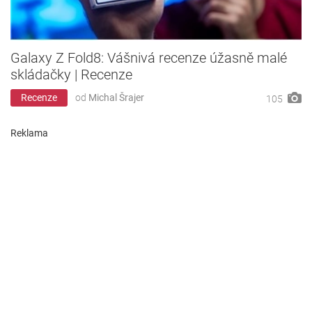
Galaxy Z Fold8: Vášnivá recenze úžasně malé
skládačky | Recenze
Recenze
od
Michal Šrajer
105
Reklama