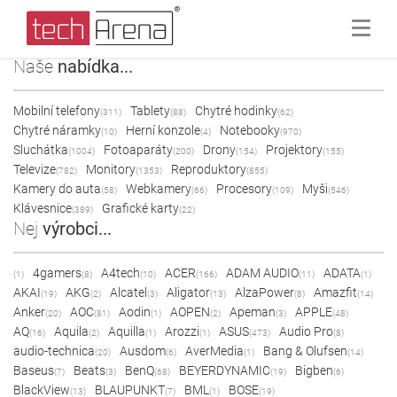
Naše
nabídka...
Mobilní telefony
Tablety
Chytré hodinky
(311)
(88)
(62)
Chytré náramky
Herní konzole
Notebooky
(10)
(4)
(970)
Sluchátka
Fotoaparáty
Drony
Projektory
(1004)
(200)
(154)
(155)
Televize
Monitory
Reproduktory
(782)
(1353)
(855)
Kamery do auta
Webkamery
Procesory
Myši
(58)
(66)
(109)
(546)
Klávesnice
Grafické karty
(389)
(22)
Nej
výrobci...
4gamers
A4tech
ACER
ADAM AUDIO
ADATA
(1)
(8)
(10)
(166)
(11)
(1)
AKAI
AKG
Alcatel
Aligator
AlzaPower
Amazfit
(19)
(2)
(3)
(13)
(8)
(14)
Anker
AOC
Aodin
AOPEN
Apeman
APPLE
(20)
(81)
(1)
(2)
(3)
(48)
AQ
Aquila
Aquilla
Arozzi
ASUS
Audio Pro
(16)
(2)
(1)
(1)
(473)
(8)
audio-technica
Ausdom
AverMedia
Bang & Olufsen
(20)
(6)
(1)
(14)
Baseus
Beats
BenQ
BEYERDYNAMIC
Bigben
(7)
(3)
(68)
(19)
(6)
BlackView
BLAUPUNKT
BML
BOSE
(13)
(7)
(1)
(19)