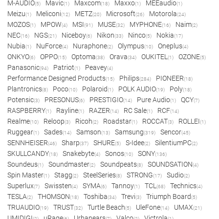
M-AUDIO
Mavic
Maxcom
Maxxo
MEEaudio
(5)
(1)
(18)
(1)
(1)
Meizu
Meliconi
METZ
Microsoft
Motorola
(1)
(12)
(20)
(26)
(24)
MOZOS
MPOW
MSI
MUSE
MYPHONE
Naim
(1)
(4)
(91)
(32)
(16)
(2)
NEC
NGS
Niceboy
Nikon
Ninco
Nokia
(16)
(21)
(6)
(33)
(5)
(17)
Nubia
NuForce
Nuraphone
Olympus
Oneplus
(1)
(4)
(2)
(10)
(4)
ONKYO
OPPO
Optoma
Orava
OUKITEL
OZONE
(6)
(15)
(38)
(34)
(1)
(5)
Panasonic
Patriot
Peavey
(94)
(1)
(4)
Performance Designed Products
Philips
PIONEER
(15)
(284)
(18)
Plantronics
Poco
Polaroid
POLK AUDIO
Poly
(8)
(10)
(1)
(19)
(18)
Potensic
PRESONUS
PRESTIGIO
Pure Audio
QCY
(3)
(6)
(14)
(1)
(7)
RASPBERRY
Rayline
RAZER
RC Sale
RCF
(1)
(1)
(14)
(1)
(14)
Realme
Reloop
Ricoh
Roadstar
ROCCAT
ROLLEI
(10)
(3)
(2)
(1)
(3)
(1)
Ruggear
Sades
Samson
Samsung
Sencor
(1)
(14)
(13)
(319)
(45)
SENNHEISER
Sharp
SHURE
S-Idee
SilentiumPC
(46)
(37)
(5)
(2)
(2)
SKULLCANDY
Snakebyte
Sonos
SONY
(18)
(4)
(10)
(136)
Soundeus
Soundmaster
Soundpeats
SOUNDSATION
(1)
(2)
(8)
(4)
Spin Master
Stagg
SteelSeries
STRONG
Sudio
(1)
(2)
(8)
(17)
(2)
Superlux
Swissten
SYMA
Tannoy
TCL
Technics
(7)
(4)
(6)
(1)
(68)
(4)
TESLA
THOMSON
Toshiba
Trevi
Triumph Board
(2)
(18)
(34)
(3)
(5)
TRUAUDIO
TRUST
Turtle Beach
UleFone
UMAX
(19)
(32)
(5)
(14)
(21)
UMIDIGI
uRage
Urbanears
Valco
Victrola
(2)
(6)
(7)
(2)
(1)