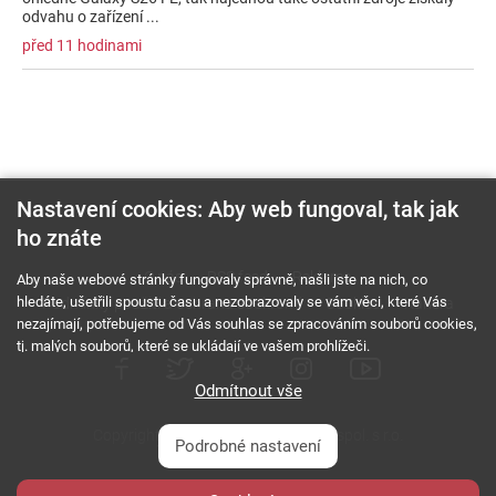
odvahu o zařízení ...
před 11 hodinami
Nastavení cookies: Aby web fungoval, tak jak
ho znáte
O nás
RSS feed
Reklama
Aby naše webové stránky fungovaly správně, našli jste na nich, co
hledáte, ušetřili spoustu času a nezobrazovaly se vám věci, které Vás
Podmínky použití a ochrana soukromí
Cookies
Kariéra
nezajímají, potřebujeme od Vás souhlas se zpracováním souborů cookies,
tj. malých souborů, které se ukládají ve vašem prohlížeči.
Odmítnout vše
Copyright © 2000 - 2026 NetComp, spol. s r.o.
Podrobné nastavení
Všechna práva vyhrazena.
webDesign By: