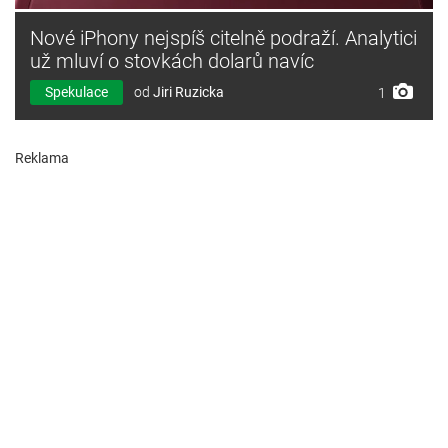
Nové iPhony nejspíš citelně podraží. Analytici
už mluví o stovkách dolarů navíc
Spekulace
od
Jiri Ruzicka
1
Reklama