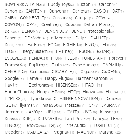
BOWERS&WILKINS
Buddy Toys
Buxton
Canon
(5)
(4)
(17)
(82)
Canon_
CANTON
Canyon
Carrera
CASIO
CAT
(2)
(8)
(11)
(1)
(8)
(1)
CMF
CONNECT IT
Corsair
Cougar
COWIN
(1)
(16)
(16)
(2)
(5)
COWON
CPA
Creative
Cubot
Datram Praha
(1)
(2)
(14)
(8)
(2)
Dell
DENON
DENON DJ
DENON Professional
(207)
(15)
(2)
(3)
Denver
DF Models
dfModels
DJI
DM.LIFE
(6)
(1)
(2)
(92)
(1)
Doogee
EarFun
ECG
EDIFIER
EIZO
Elac
(11)
(7)
(9)
(8)
(42)
(15)
ELO
Energy Sistem
EP Line
EPSON
eSTAR
(16)
(59)
(1)
(2)
(2)
EVOLVEO
FENDA
FiiO
FLEG
FONESTAR
Forever
(2)
(25)
(4)
(1)
(1)
(1)
FrameXX
Fujifilm
Fujitsu
Fyne Audio
GARMIN
(3)
(10)
(27)
(11)
(1)
GEMBIRD
Genius
GIGABYTE
Gigaset
GoGEN
(2)
(34)
(12)
(1)
(54)
Google
Hama
Happy Plugs
Harman/Kardon
(16)
(7)
(5)
(12)
Havit
HH Electronics
HISENSE
HITACHI
(7)
(4)
(35)
(13)
Honor Choice
Hori
HP
HTC
Huawei
Hubsan
(6)
(4)
(385)
(2)
(48)
(18)
HYPERX
Hyundai
CHASING-INNOVATION
iDance
(23)
(24)
(1)
(3)
iGET
iiyama
Insta360
Intezze
ION
JABRA
(2)
(94)
(2)
(11)
(3)
(34)
Jamara
JAMO
JBL
JOY-IT
JVC
Klipsch
(1)
(22)
(149)
(3)
(49)
(32)
Koss
KRK
KURZWEIL
Land Rover
Laney
LEA
(42)
(5)
(5)
(2)
(6)
(1)
LENCO
Lenovo
LG
Lithe Audio
LOGITECH
(2)
(254)
(245)
(11)
(28)
Mackie
MAD CATZ
Magnat
MAONO
Marshall
(16)
(4)
(14)
(1)
(22)