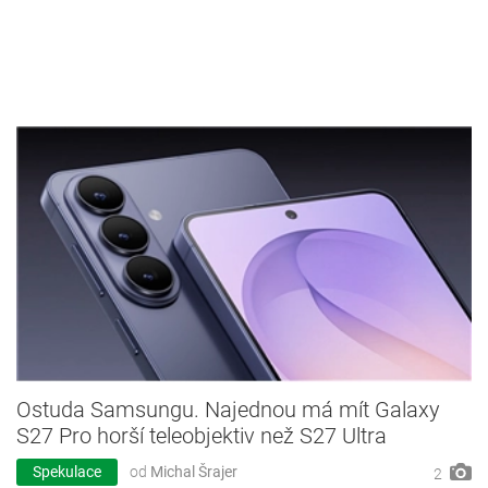
Ostuda Samsungu. Najednou má mít Galaxy
S27 Pro horší teleobjektiv než S27 Ultra
Spekulace
od
Michal Šrajer
2