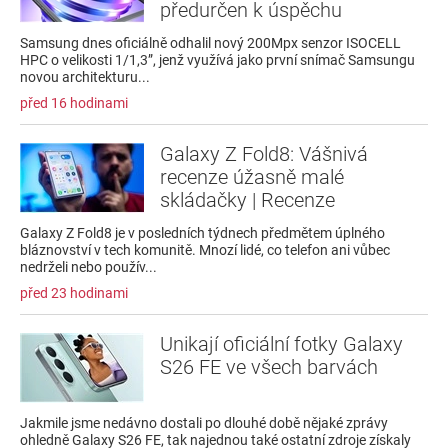
předurčen k úspěchu
Samsung dnes oficiálně odhalil nový 200Mpx senzor ISOCELL
HPC o velikosti 1/1,3”, jenž využívá jako první snímač Samsungu
novou architekturu...
před 16 hodinami
Galaxy Z Fold8: Vášnivá
recenze úžasně malé
skládačky | Recenze
Galaxy Z Fold8 je v posledních týdnech předmětem úplného
bláznovství v tech komunitě. Mnozí lidé, co telefon ani vůbec
nedrželi nebo použív...
před 23 hodinami
Unikají oficiální fotky Galaxy
S26 FE ve všech barvách
Jakmile jsme nedávno dostali po dlouhé době nějaké zprávy
ohledně Galaxy S26 FE, tak najednou také ostatní zdroje získaly