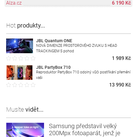
Alza.cz
6 190 Kč
Hot
produkty...
JBL Quantum ONE
NOVÁ DIMENZE PROSTOROVÉHO ZVUKU S HEAD
TRACKINGEM S pohod
1 989 Kč
JBL PartyBox 710
Reproduktor PartyBox 710 odolný vůči postříkání přemění
vaši
13 990 Kč
Musíte
vidět...
Samsung představil velký
200Mpx fotoaparát, jenž je