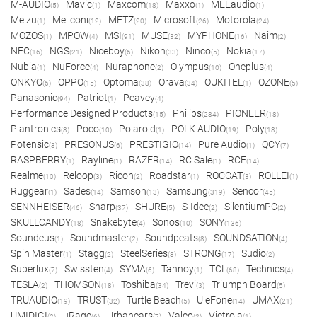
M-AUDIO
Mavic
Maxcom
Maxxo
MEEaudio
(5)
(1)
(18)
(1)
(1)
Meizu
Meliconi
METZ
Microsoft
Motorola
(1)
(12)
(20)
(26)
(24)
MOZOS
MPOW
MSI
MUSE
MYPHONE
Naim
(1)
(4)
(91)
(32)
(16)
(2)
NEC
NGS
Niceboy
Nikon
Ninco
Nokia
(16)
(21)
(6)
(33)
(5)
(17)
Nubia
NuForce
Nuraphone
Olympus
Oneplus
(1)
(4)
(2)
(10)
(4)
ONKYO
OPPO
Optoma
Orava
OUKITEL
OZONE
(6)
(15)
(38)
(34)
(1)
(5)
Panasonic
Patriot
Peavey
(94)
(1)
(4)
Performance Designed Products
Philips
PIONEER
(15)
(284)
(18)
Plantronics
Poco
Polaroid
POLK AUDIO
Poly
(8)
(10)
(1)
(19)
(18)
Potensic
PRESONUS
PRESTIGIO
Pure Audio
QCY
(3)
(6)
(14)
(1)
(7)
RASPBERRY
Rayline
RAZER
RC Sale
RCF
(1)
(1)
(14)
(1)
(14)
Realme
Reloop
Ricoh
Roadstar
ROCCAT
ROLLEI
(10)
(3)
(2)
(1)
(3)
(1)
Ruggear
Sades
Samson
Samsung
Sencor
(1)
(14)
(13)
(319)
(45)
SENNHEISER
Sharp
SHURE
S-Idee
SilentiumPC
(46)
(37)
(5)
(2)
(2)
SKULLCANDY
Snakebyte
Sonos
SONY
(18)
(4)
(10)
(136)
Soundeus
Soundmaster
Soundpeats
SOUNDSATION
(1)
(2)
(8)
(4)
Spin Master
Stagg
SteelSeries
STRONG
Sudio
(1)
(2)
(8)
(17)
(2)
Superlux
Swissten
SYMA
Tannoy
TCL
Technics
(7)
(4)
(6)
(1)
(68)
(4)
TESLA
THOMSON
Toshiba
Trevi
Triumph Board
(2)
(18)
(34)
(3)
(5)
TRUAUDIO
TRUST
Turtle Beach
UleFone
UMAX
(19)
(32)
(5)
(14)
(21)
UMIDIGI
uRage
Urbanears
Valco
Victrola
(2)
(6)
(7)
(2)
(1)