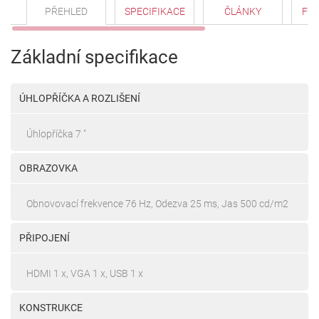
PŘEHLED
SPECIFIKACE
ČLÁNKY
FO
Základní specifikace
ÚHLOPŘÍČKA A ROZLIŠENÍ
Úhlopříčka 7 "
OBRAZOVKA
Obnovovací frekvence 76 Hz, Odezva 25 ms, Jas 500 cd/m2
PŘIPOJENÍ
HDMI 1 x, VGA 1 x, USB 1 x
KONSTRUKCE