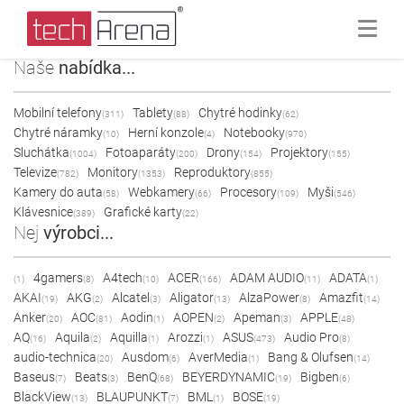
Naše
nabídka...
Mobilní telefony
Tablety
Chytré hodinky
(311)
(88)
(62)
Chytré náramky
Herní konzole
Notebooky
(10)
(4)
(970)
Sluchátka
Fotoaparáty
Drony
Projektory
(1004)
(200)
(154)
(155)
Televize
Monitory
Reproduktory
(782)
(1353)
(855)
Kamery do auta
Webkamery
Procesory
Myši
(58)
(66)
(109)
(546)
Klávesnice
Grafické karty
(389)
(22)
Nej
výrobci...
4gamers
A4tech
ACER
ADAM AUDIO
ADATA
(1)
(8)
(10)
(166)
(11)
(1)
AKAI
AKG
Alcatel
Aligator
AlzaPower
Amazfit
(19)
(2)
(3)
(13)
(8)
(14)
Anker
AOC
Aodin
AOPEN
Apeman
APPLE
(20)
(81)
(1)
(2)
(3)
(48)
AQ
Aquila
Aquilla
Arozzi
ASUS
Audio Pro
(16)
(2)
(1)
(1)
(473)
(8)
audio-technica
Ausdom
AverMedia
Bang & Olufsen
(20)
(6)
(1)
(14)
Baseus
Beats
BenQ
BEYERDYNAMIC
Bigben
(7)
(3)
(68)
(19)
(6)
BlackView
BLAUPUNKT
BML
BOSE
(13)
(7)
(1)
(19)