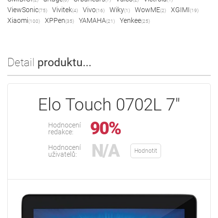
ViewSonic
Vivitek
Vivo
Wiky
WowME
XGIMI
(75)
(4)
(16)
(1)
(2)
(19)
Xiaomi
XPPen
YAMAHA
Yenkee
(100)
(35)
(21)
(25)
Detail
produktu...
Elo Touch 0702L 7"
90%
Hodnocení
redakce:
N/A
Hodnocení
Hodnotit
uživatelů: