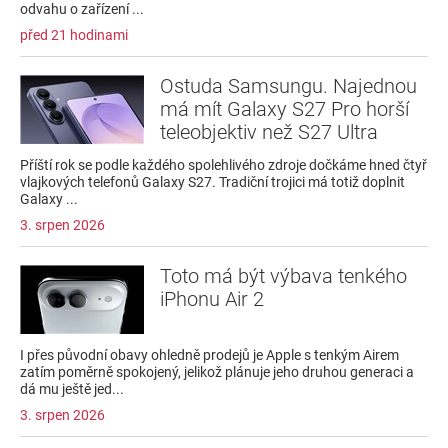
odvahu o zařízení ...
před 21 hodinami
Ostuda Samsungu. Najednou
má mít Galaxy S27 Pro horší
teleobjektiv než S27 Ultra
Příští rok se podle každého spolehlivého zdroje dočkáme hned čtyř
vlajkových telefonů Galaxy S27. Tradiční trojici má totiž doplnit
Galaxy ...
3. srpen 2026
Toto má být výbava tenkého
iPhonu Air 2
I přes původní obavy ohledně prodejů je Apple s tenkým Airem
zatím poměrně spokojený, jelikož plánuje jeho druhou generaci a
dá mu ještě jed...
3. srpen 2026