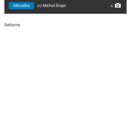
Aktualita
od
Michal Šrajer
4
Reklama