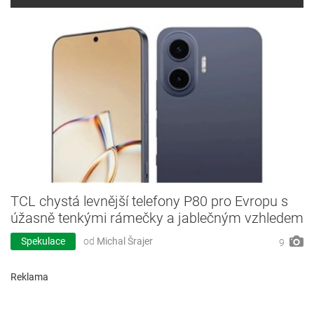
TCL chystá levnější telefony P80 pro Evropu s
úžasně tenkými rámečky a jablečným vzhledem
Spekulace
od
Michal Šrajer
9
Reklama