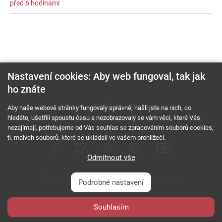
před 6 hodinami
Nastavení cookies: Aby web fungoval, tak jak
ho znáte
O nás
RSS feed
Reklama
Aby naše webové stránky fungovaly správně, našli jste na nich, co
hledáte, ušetřili spoustu času a nezobrazovaly se vám věci, které Vás
Podmínky použití a ochrana soukromí
Cookies
Kariéra
nezajímají, potřebujeme od Vás souhlas se zpracováním souborů cookies,
tj. malých souborů, které se ukládají ve vašem prohlížeči.
Odmítnout vše
Copyright © 2000 - 2026 NetComp, spol. s r.o.
Podrobné nastavení
Všechna práva vyhrazena.
webDesign By:
Souhlasím
PESL.NAME