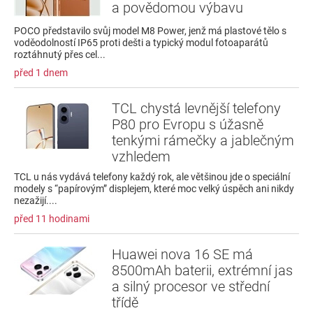
a povědomou výbavu
POCO představilo svůj model M8 Power, jenž má plastové tělo s
voděodolností IP65 proti dešti a typický modul fotoaparátů
roztáhnutý přes cel...
před 1 dnem
TCL chystá levnější telefony
P80 pro Evropu s úžasně
tenkými rámečky a jablečným
vzhledem
TCL u nás vydává telefony každý rok, ale většinou jde o speciální
modely s “papírovým” displejem, které moc velký úspěch ani nikdy
nezažijí....
před 11 hodinami
Huawei nova 16 SE má
8500mAh baterii, extrémní jas
a silný procesor ve střední
třídě