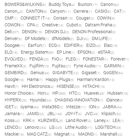
BOWERS&WILKINS
Buddy Toys
Buxton
Canon
(5)
(4)
(17)
(82)
Canon_
CANTON
Canyon
Carrera
CASIO
CAT
(2)
(8)
(11)
(1)
(8)
(1)
CMF
CONNECT IT
Corsair
Cougar
COWIN
(1)
(16)
(16)
(2)
(5)
COWON
CPA
Creative
Cubot
Datram Praha
(1)
(2)
(14)
(8)
(2)
Dell
DENON
DENON DJ
DENON Professional
(207)
(15)
(2)
(3)
Denver
DF Models
dfModels
DJI
DM.LIFE
(6)
(1)
(2)
(92)
(1)
Doogee
EarFun
ECG
EDIFIER
EIZO
Elac
(11)
(7)
(9)
(8)
(42)
(15)
ELO
Energy Sistem
EP Line
EPSON
eSTAR
(16)
(59)
(1)
(2)
(2)
EVOLVEO
FENDA
FiiO
FLEG
FONESTAR
Forever
(2)
(25)
(4)
(1)
(1)
(1)
FrameXX
Fujifilm
Fujitsu
Fyne Audio
GARMIN
(3)
(10)
(27)
(11)
(1)
GEMBIRD
Genius
GIGABYTE
Gigaset
GoGEN
(2)
(34)
(12)
(1)
(54)
Google
Hama
Happy Plugs
Harman/Kardon
(16)
(7)
(5)
(12)
Havit
HH Electronics
HISENSE
HITACHI
(7)
(4)
(35)
(13)
Honor Choice
Hori
HP
HTC
Huawei
Hubsan
(6)
(4)
(385)
(2)
(49)
(18)
HYPERX
Hyundai
CHASING-INNOVATION
iDance
(23)
(24)
(1)
(3)
iGET
iiyama
Insta360
Intezze
ION
JABRA
(2)
(94)
(2)
(11)
(3)
(34)
Jamara
JAMO
JBL
JOY-IT
JVC
Klipsch
(1)
(22)
(149)
(3)
(49)
(32)
Koss
KRK
KURZWEIL
Land Rover
Laney
LEA
(42)
(5)
(5)
(2)
(6)
(1)
LENCO
Lenovo
LG
Lithe Audio
LOGITECH
(2)
(254)
(245)
(11)
(28)
Mackie
MAD CATZ
Magnat
MAONO
Marshall
(16)
(4)
(14)
(1)
(22)