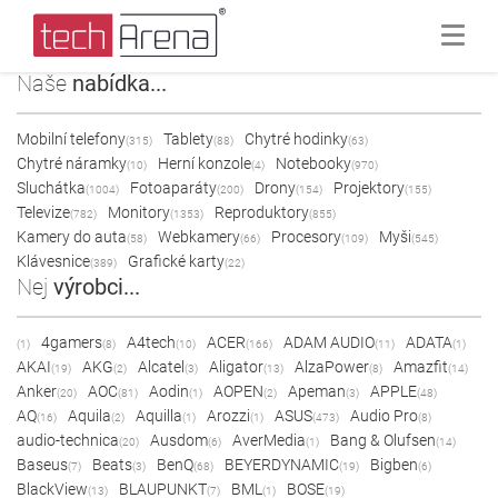
Naše
nabídka...
Mobilní telefony
Tablety
Chytré hodinky
(315)
(88)
(63)
Chytré náramky
Herní konzole
Notebooky
(10)
(4)
(970)
Sluchátka
Fotoaparáty
Drony
Projektory
(1004)
(200)
(154)
(155)
Televize
Monitory
Reproduktory
(782)
(1353)
(855)
Kamery do auta
Webkamery
Procesory
Myši
(58)
(66)
(109)
(545)
Klávesnice
Grafické karty
(389)
(22)
Nej
výrobci...
4gamers
A4tech
ACER
ADAM AUDIO
ADATA
(1)
(8)
(10)
(166)
(11)
(1)
AKAI
AKG
Alcatel
Aligator
AlzaPower
Amazfit
(19)
(2)
(3)
(13)
(8)
(14)
Anker
AOC
Aodin
AOPEN
Apeman
APPLE
(20)
(81)
(1)
(2)
(3)
(48)
AQ
Aquila
Aquilla
Arozzi
ASUS
Audio Pro
(16)
(2)
(1)
(1)
(473)
(8)
audio-technica
Ausdom
AverMedia
Bang & Olufsen
(20)
(6)
(1)
(14)
Baseus
Beats
BenQ
BEYERDYNAMIC
Bigben
(7)
(3)
(68)
(19)
(6)
BlackView
BLAUPUNKT
BML
BOSE
(13)
(7)
(1)
(19)