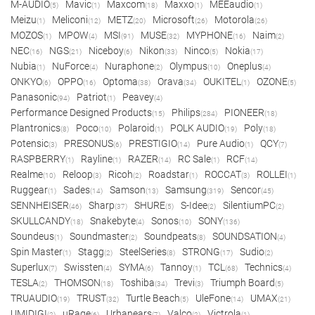
M-AUDIO
Mavic
Maxcom
Maxxo
MEEaudio
(5)
(1)
(18)
(1)
(1)
Meizu
Meliconi
METZ
Microsoft
Motorola
(1)
(12)
(20)
(26)
(26)
MOZOS
MPOW
MSI
MUSE
MYPHONE
Naim
(1)
(4)
(91)
(32)
(16)
(2)
NEC
NGS
Niceboy
Nikon
Ninco
Nokia
(16)
(21)
(6)
(33)
(5)
(17)
Nubia
NuForce
Nuraphone
Olympus
Oneplus
(1)
(4)
(2)
(10)
(4)
ONKYO
OPPO
Optoma
Orava
OUKITEL
OZONE
(6)
(16)
(38)
(34)
(1)
(5)
Panasonic
Patriot
Peavey
(94)
(1)
(4)
Performance Designed Products
Philips
PIONEER
(15)
(284)
(18)
Plantronics
Poco
Polaroid
POLK AUDIO
Poly
(8)
(10)
(1)
(19)
(18)
Potensic
PRESONUS
PRESTIGIO
Pure Audio
QCY
(3)
(6)
(14)
(1)
(7)
RASPBERRY
Rayline
RAZER
RC Sale
RCF
(1)
(1)
(14)
(1)
(14)
Realme
Reloop
Ricoh
Roadstar
ROCCAT
ROLLEI
(10)
(3)
(2)
(1)
(3)
(1)
Ruggear
Sades
Samson
Samsung
Sencor
(1)
(14)
(13)
(319)
(45)
SENNHEISER
Sharp
SHURE
S-Idee
SilentiumPC
(46)
(37)
(5)
(2)
(2)
SKULLCANDY
Snakebyte
Sonos
SONY
(18)
(4)
(10)
(136)
Soundeus
Soundmaster
Soundpeats
SOUNDSATION
(1)
(2)
(8)
(4)
Spin Master
Stagg
SteelSeries
STRONG
Sudio
(1)
(2)
(8)
(17)
(2)
Superlux
Swissten
SYMA
Tannoy
TCL
Technics
(7)
(4)
(6)
(1)
(68)
(4)
TESLA
THOMSON
Toshiba
Trevi
Triumph Board
(2)
(18)
(34)
(3)
(5)
TRUAUDIO
TRUST
Turtle Beach
UleFone
UMAX
(19)
(32)
(5)
(14)
(21)
UMIDIGI
uRage
Urbanears
Valco
Victrola
(2)
(6)
(7)
(2)
(1)