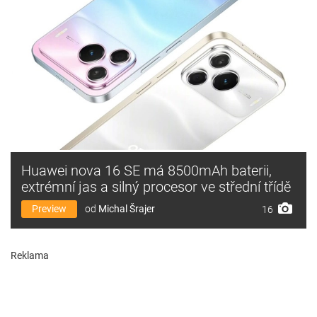
Huawei nova 16 SE má 8500mAh baterii,
extrémní jas a silný procesor ve střední třídě
Preview
od
Michal Šrajer
16
Reklama