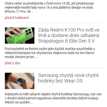
Včera večer se představila v Číně nova 16 SE, jež představuje
nejlevnější model řady nova 16 a má jablečný design ve stylu
iPhonu 17 Pro. M...
před 8 hodinami
Záda Redmi K100 Pro svítí ve
tmě a dostane dnes odhalený
Snapdragon 8 Elite Gen 5 V
Pochopitelně se Redmi zatím jako každá značka soustředilo v
reklamní kampani na chystanou vlajkovou řadu na ten hlavní
model, kterým je ten ...
před 2 dny
Samsung chystá nové chytré
hodinky bez Wear OS
Kdybyste si měli vybavit nějaké chytré hodinky Samsungu, tak vás
v dnešní době patrně napadnou okamžitě zkrátka běžné Galaxy
Watch se systém...