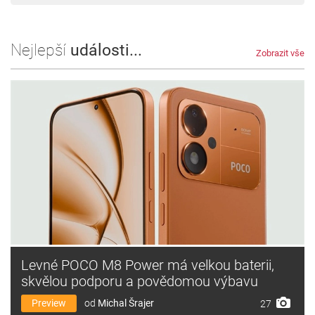
Nejlepší
události...
Zobrazit vše
Levné POCO M8 Power má velkou baterii,
skvělou podporu a povědomou výbavu
Preview
od
Michal Šrajer
27