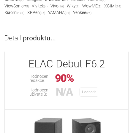
ViewSonic
Vivitek
Vivo
Wiky
WowME
XGIMI
(75)
(4)
(16)
(1)
(2)
(19)
Xiaomi
XPPen
YAMAHA
Yenkee
(101)
(35)
(21)
(25)
Detail
produktu...
ELAC Debut F6.2
90%
Hodnocení
redakce:
N/A
Hodnocení
Hodnotit
uživatelů: