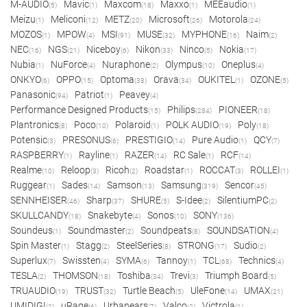
M-AUDIO
Mavic
Maxcom
Maxxo
MEEaudio
(5)
(1)
(18)
(1)
(1)
Meizu
Meliconi
METZ
Microsoft
Motorola
(1)
(12)
(20)
(26)
(24)
MOZOS
MPOW
MSI
MUSE
MYPHONE
Naim
(1)
(4)
(91)
(32)
(16)
(2)
NEC
NGS
Niceboy
Nikon
Ninco
Nokia
(16)
(21)
(6)
(33)
(5)
(17)
Nubia
NuForce
Nuraphone
Olympus
Oneplus
(1)
(4)
(2)
(10)
(4)
ONKYO
OPPO
Optoma
Orava
OUKITEL
OZONE
(6)
(15)
(38)
(34)
(1)
(5)
Panasonic
Patriot
Peavey
(94)
(1)
(4)
Performance Designed Products
Philips
PIONEER
(15)
(284)
(18)
Plantronics
Poco
Polaroid
POLK AUDIO
Poly
(8)
(10)
(1)
(19)
(18)
Potensic
PRESONUS
PRESTIGIO
Pure Audio
QCY
(3)
(6)
(14)
(1)
(7)
RASPBERRY
Rayline
RAZER
RC Sale
RCF
(1)
(1)
(14)
(1)
(14)
Realme
Reloop
Ricoh
Roadstar
ROCCAT
ROLLEI
(10)
(3)
(2)
(1)
(3)
(1)
Ruggear
Sades
Samson
Samsung
Sencor
(1)
(14)
(13)
(319)
(45)
SENNHEISER
Sharp
SHURE
S-Idee
SilentiumPC
(46)
(37)
(5)
(2)
(2)
SKULLCANDY
Snakebyte
Sonos
SONY
(18)
(4)
(10)
(136)
Soundeus
Soundmaster
Soundpeats
SOUNDSATION
(1)
(2)
(8)
(4)
Spin Master
Stagg
SteelSeries
STRONG
Sudio
(1)
(2)
(8)
(17)
(2)
Superlux
Swissten
SYMA
Tannoy
TCL
Technics
(7)
(4)
(6)
(1)
(68)
(4)
TESLA
THOMSON
Toshiba
Trevi
Triumph Board
(2)
(18)
(34)
(3)
(5)
TRUAUDIO
TRUST
Turtle Beach
UleFone
UMAX
(19)
(32)
(5)
(14)
(21)
UMIDIGI
uRage
Urbanears
Valco
Victrola
(2)
(6)
(7)
(2)
(1)