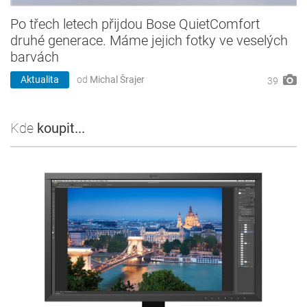
Po třech letech přijdou Bose QuietComfort
druhé generace. Máme jejich fotky ve veselých
barvách
Aktualita
od
Michal Šrajer
39
Kde
koupit...