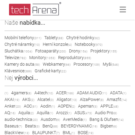
Naše
nabídka...
Mobilní telefony
Tablety
Chytré hodinky
(311)
(88)
(62)
Chytré náramky
Herní konzole
Notebooky
(10)
(4)
(970)
Sluchátka
Fotoaparáty
Drony
Projektory
(1004)
(200)
(154)
(155)
Televize
Monitory
Reproduktory
(782)
(1353)
(855)
Kamery do auta
Webkamery
Procesory
Myši
(58)
(66)
(109)
(546)
Klávesnice
Grafické karty
(389)
(22)
Nej
výrobci...
4gamers
A4tech
ACER
ADAM AUDIO
ADATA
(1)
(8)
(10)
(166)
(11)
(1)
AKAI
AKG
Alcatel
Aligator
AlzaPower
Amazfit
(19)
(2)
(3)
(13)
(8)
(14)
Anker
AOC
Aodin
AOPEN
Apeman
APPLE
(20)
(81)
(1)
(2)
(3)
(48)
AQ
Aquila
Aquilla
Arozzi
ASUS
Audio Pro
(16)
(2)
(1)
(1)
(473)
(8)
audio-technica
Ausdom
AverMedia
Bang & Olufsen
(20)
(6)
(1)
(14)
Baseus
Beats
BenQ
BEYERDYNAMIC
Bigben
(7)
(3)
(68)
(19)
(6)
BlackView
BLAUPUNKT
BML
BOSE
(13)
(7)
(1)
(19)