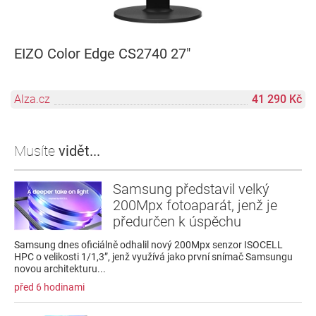
EIZO Color Edge CS2740 27"
Alza.cz
41 290 Kč
Musíte
vidět...
Samsung představil velký
200Mpx fotoaparát, jenž je
předurčen k úspěchu
Samsung dnes oficiálně odhalil nový 200Mpx senzor ISOCELL
HPC o velikosti 1/1,3”, jenž využívá jako první snímač Samsungu
novou architekturu...
před 6 hodinami