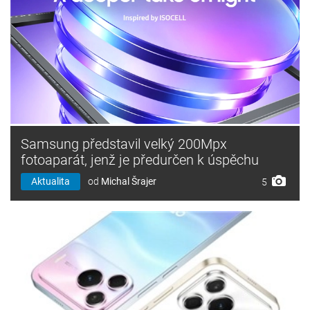
Samsung představil velký 200Mpx
fotoaparát, jenž je předurčen k úspěchu
Aktualita
od
Michal Šrajer
5