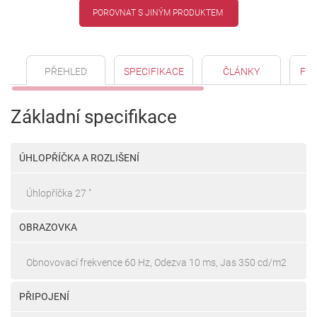
POROVNAT S JINÝM PRODUKTEM
PŘEHLED
SPECIFIKACE
ČLÁNKY
FO
Základní specifikace
ÚHLOPŘÍČKA A ROZLIŠENÍ
Úhlopříčka 27 "
OBRAZOVKA
Obnovovací frekvence 60 Hz, Odezva 10 ms, Jas 350 cd/m2
PŘIPOJENÍ