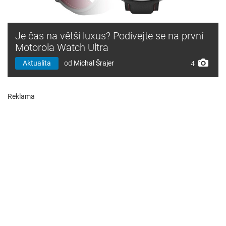
Je čas na větší luxus? Podívejte se na první
Motorola Watch Ultra
Aktualita
od
Michal Šrajer
4
Reklama