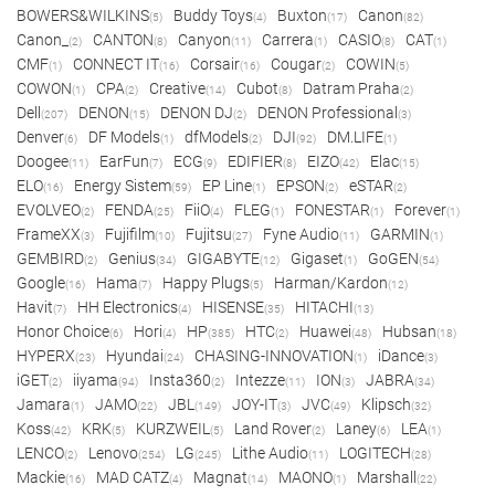
BOWERS&WILKINS
Buddy Toys
Buxton
Canon
(5)
(4)
(17)
(82)
Canon_
CANTON
Canyon
Carrera
CASIO
CAT
(2)
(8)
(11)
(1)
(8)
(1)
CMF
CONNECT IT
Corsair
Cougar
COWIN
(1)
(16)
(16)
(2)
(5)
COWON
CPA
Creative
Cubot
Datram Praha
(1)
(2)
(14)
(8)
(2)
Dell
DENON
DENON DJ
DENON Professional
(207)
(15)
(2)
(3)
Denver
DF Models
dfModels
DJI
DM.LIFE
(6)
(1)
(2)
(92)
(1)
Doogee
EarFun
ECG
EDIFIER
EIZO
Elac
(11)
(7)
(9)
(8)
(42)
(15)
ELO
Energy Sistem
EP Line
EPSON
eSTAR
(16)
(59)
(1)
(2)
(2)
EVOLVEO
FENDA
FiiO
FLEG
FONESTAR
Forever
(2)
(25)
(4)
(1)
(1)
(1)
FrameXX
Fujifilm
Fujitsu
Fyne Audio
GARMIN
(3)
(10)
(27)
(11)
(1)
GEMBIRD
Genius
GIGABYTE
Gigaset
GoGEN
(2)
(34)
(12)
(1)
(54)
Google
Hama
Happy Plugs
Harman/Kardon
(16)
(7)
(5)
(12)
Havit
HH Electronics
HISENSE
HITACHI
(7)
(4)
(35)
(13)
Honor Choice
Hori
HP
HTC
Huawei
Hubsan
(6)
(4)
(385)
(2)
(48)
(18)
HYPERX
Hyundai
CHASING-INNOVATION
iDance
(23)
(24)
(1)
(3)
iGET
iiyama
Insta360
Intezze
ION
JABRA
(2)
(94)
(2)
(11)
(3)
(34)
Jamara
JAMO
JBL
JOY-IT
JVC
Klipsch
(1)
(22)
(149)
(3)
(49)
(32)
Koss
KRK
KURZWEIL
Land Rover
Laney
LEA
(42)
(5)
(5)
(2)
(6)
(1)
LENCO
Lenovo
LG
Lithe Audio
LOGITECH
(2)
(254)
(245)
(11)
(28)
Mackie
MAD CATZ
Magnat
MAONO
Marshall
(16)
(4)
(14)
(1)
(22)