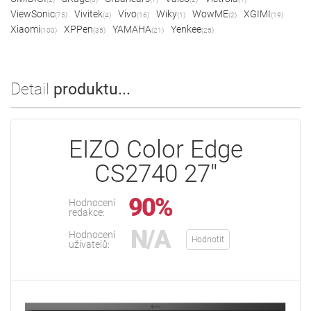
ViewSonic
Vivitek
Vivo
Wiky
WowME
XGIMI
(75)
(4)
(16)
(1)
(2)
(19)
Xiaomi
XPPen
YAMAHA
Yenkee
(100)
(35)
(21)
(25)
Detail
produktu...
EIZO Color Edge
CS2740 27"
90%
Hodnocení
redakce:
N/A
Hodnocení
Hodnotit
uživatelů: