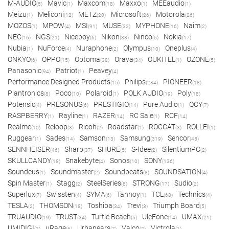
M-AUDIO
Mavic
Maxcom
Maxxo
MEEaudio
(5)
(1)
(18)
(1)
(1)
Meizu
Meliconi
METZ
Microsoft
Motorola
(1)
(12)
(20)
(26)
(26)
MOZOS
MPOW
MSI
MUSE
MYPHONE
Naim
(1)
(4)
(91)
(32)
(16)
(2)
NEC
NGS
Niceboy
Nikon
Ninco
Nokia
(16)
(21)
(6)
(33)
(5)
(17)
Nubia
NuForce
Nuraphone
Olympus
Oneplus
(1)
(4)
(2)
(10)
(4)
ONKYO
OPPO
Optoma
Orava
OUKITEL
OZONE
(6)
(15)
(38)
(34)
(1)
(5)
Panasonic
Patriot
Peavey
(94)
(1)
(4)
Performance Designed Products
Philips
PIONEER
(15)
(284)
(18)
Plantronics
Poco
Polaroid
POLK AUDIO
Poly
(8)
(10)
(1)
(19)
(18)
Potensic
PRESONUS
PRESTIGIO
Pure Audio
QCY
(4)
(6)
(14)
(1)
(7)
RASPBERRY
Rayline
RAZER
RC Sale
RCF
(1)
(1)
(14)
(1)
(14)
Realme
Reloop
Ricoh
Roadstar
ROCCAT
ROLLEI
(10)
(3)
(2)
(1)
(3)
(1)
Ruggear
Sades
Samson
Samsung
Sencor
(1)
(14)
(13)
(319)
(45)
SENNHEISER
Sharp
SHURE
S-Idee
SilentiumPC
(46)
(37)
(5)
(2)
(2)
SKULLCANDY
Snakebyte
Sonos
SONY
(18)
(4)
(10)
(136)
Soundeus
Soundmaster
Soundpeats
SOUNDSATION
(1)
(2)
(8)
(4)
Spin Master
Stagg
SteelSeries
STRONG
Sudio
(1)
(2)
(8)
(17)
(2)
Superlux
Swissten
SYMA
Tannoy
TCL
Technics
(7)
(4)
(6)
(1)
(68)
(4)
TESLA
THOMSON
Toshiba
Trevi
Triumph Board
(2)
(18)
(34)
(3)
(5)
TRUAUDIO
TRUST
Turtle Beach
UleFone
UMAX
(19)
(34)
(5)
(14)
(21)
UMIDIGI
uRage
Urbanears
Valco
Victrola
(2)
(6)
(7)
(2)
(1)