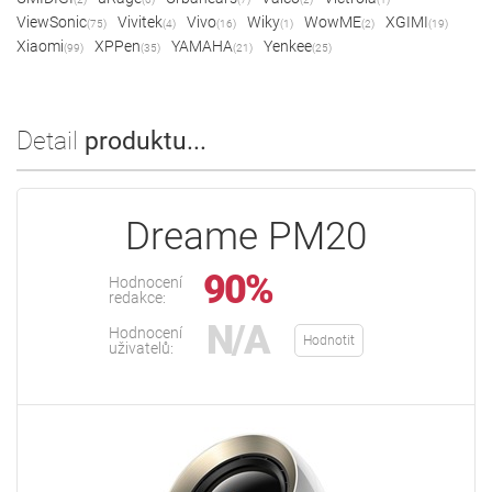
ViewSonic
Vivitek
Vivo
Wiky
WowME
XGIMI
(75)
(4)
(16)
(1)
(2)
(19)
Xiaomi
XPPen
YAMAHA
Yenkee
(99)
(35)
(21)
(25)
Detail
produktu...
Dreame PM20
90%
Hodnocení
redakce:
N/A
Hodnocení
Hodnotit
uživatelů: