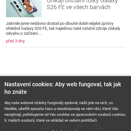
Unikají oficiální fotky Galaxy
S26 FE ve všech barvách
Jakmile jsme nedávno dostali po dlouhé době nějaké zprávy
ohledně Galaxy S26 FE, tak najednou také ostatní zdroje získaly
odvahu o zařízení ...
před 3 dny
Nastavení cookies: Aby web fungoval, tak jak
ho znáte
O nás
RSS feed
Reklama
Aby naše webové stránky fungovaly správně, našli jste na nich, co
hledáte, ušetřili spoustu času a nezobrazovaly se vám věci, které Vás
Podmínky použití a ochrana soukromí
Cookies
Kariéra
nezajímají, potřebujeme od Vás souhlas se zpracováním souborů cookies,
tj. malých souborů, které se ukládají ve vašem prohlížeči.