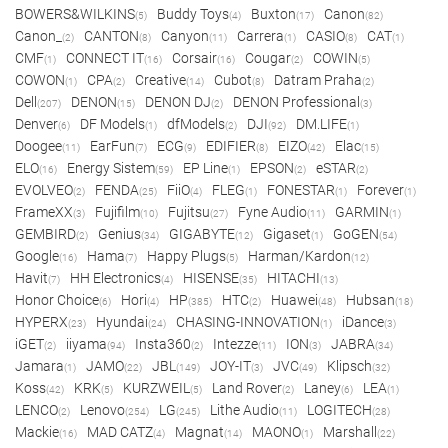
BOWERS&WILKINS
Buddy Toys
Buxton
Canon
(5)
(4)
(17)
(82)
Canon_
CANTON
Canyon
Carrera
CASIO
CAT
(2)
(8)
(11)
(1)
(8)
(1)
CMF
CONNECT IT
Corsair
Cougar
COWIN
(1)
(16)
(16)
(2)
(5)
COWON
CPA
Creative
Cubot
Datram Praha
(1)
(2)
(14)
(8)
(2)
Dell
DENON
DENON DJ
DENON Professional
(207)
(15)
(2)
(3)
Denver
DF Models
dfModels
DJI
DM.LIFE
(6)
(1)
(2)
(92)
(1)
Doogee
EarFun
ECG
EDIFIER
EIZO
Elac
(11)
(7)
(9)
(8)
(42)
(15)
ELO
Energy Sistem
EP Line
EPSON
eSTAR
(16)
(59)
(1)
(2)
(2)
EVOLVEO
FENDA
FiiO
FLEG
FONESTAR
Forever
(2)
(25)
(4)
(1)
(1)
(1)
FrameXX
Fujifilm
Fujitsu
Fyne Audio
GARMIN
(3)
(10)
(27)
(11)
(1)
GEMBIRD
Genius
GIGABYTE
Gigaset
GoGEN
(2)
(34)
(12)
(1)
(54)
Google
Hama
Happy Plugs
Harman/Kardon
(16)
(7)
(5)
(12)
Havit
HH Electronics
HISENSE
HITACHI
(7)
(4)
(35)
(13)
Honor Choice
Hori
HP
HTC
Huawei
Hubsan
(6)
(4)
(385)
(2)
(48)
(18)
HYPERX
Hyundai
CHASING-INNOVATION
iDance
(23)
(24)
(1)
(3)
iGET
iiyama
Insta360
Intezze
ION
JABRA
(2)
(94)
(2)
(11)
(3)
(34)
Jamara
JAMO
JBL
JOY-IT
JVC
Klipsch
(1)
(22)
(149)
(3)
(49)
(32)
Koss
KRK
KURZWEIL
Land Rover
Laney
LEA
(42)
(5)
(5)
(2)
(6)
(1)
LENCO
Lenovo
LG
Lithe Audio
LOGITECH
(2)
(254)
(245)
(11)
(28)
Mackie
MAD CATZ
Magnat
MAONO
Marshall
(16)
(4)
(14)
(1)
(22)