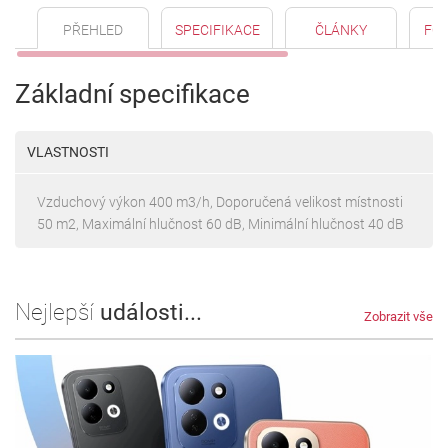
PŘEHLED
SPECIFIKACE
ČLÁNKY
FO
Základní specifikace
VLASTNOSTI
Vzduchový výkon 400 m3/h, Doporučená velikost místnosti
50 m2, Maximální hlučnost 60 dB, Minimální hlučnost 40 dB
Nejlepší
události...
Zobrazit vše