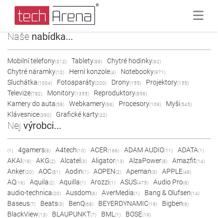
Naše
nabídka...
Mobilní telefony
Tablety
Chytré hodinky
(312)
(88)
(62)
Chytré náramky
Herní konzole
Notebooky
(10)
(4)
(971)
Sluchátka
Fotoaparáty
Drony
Projektory
(1004)
(200)
(155)
(155)
Televize
Monitory
Reproduktory
(782)
(1355)
(856)
Kamery do auta
Webkamery
Procesory
Myši
(58)
(66)
(109)
(545)
Klávesnice
Grafické karty
(390)
(22)
Nej
výrobci...
4gamers
A4tech
ACER
ADAM AUDIO
ADATA
(1)
(8)
(10)
(166)
(11)
(1)
AKAI
AKG
Alcatel
Aligator
AlzaPower
Amazfit
(19)
(2)
(3)
(13)
(8)
(14)
Anker
AOC
Aodin
AOPEN
Apeman
APPLE
(20)
(81)
(1)
(2)
(3)
(48)
AQ
Aquila
Aquilla
Arozzi
ASUS
Audio Pro
(16)
(2)
(1)
(1)
(475)
(8)
audio-technica
Ausdom
AverMedia
Bang & Olufsen
(20)
(6)
(1)
(14)
Baseus
Beats
BenQ
BEYERDYNAMIC
Bigben
(7)
(3)
(68)
(19)
(6)
BlackView
BLAUPUNKT
BML
BOSE
(13)
(7)
(1)
(19)