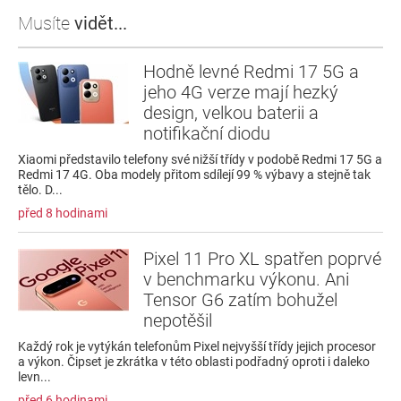
Musíte
vidět...
Hodně levné Redmi 17 5G a
jeho 4G verze mají hezký
design, velkou baterii a
notifikační diodu
Xiaomi představilo telefony své nižší třídy v podobě Redmi 17 5G a
Redmi 17 4G. Oba modely přitom sdílejí 99 % výbavy a stejně tak
tělo. D...
před 8 hodinami
Pixel 11 Pro XL spatřen poprvé
v benchmarku výkonu. Ani
Tensor G6 zatím bohužel
nepotěšil
Každý rok je vytýkán telefonům Pixel nejvyšší třídy jejich procesor
a výkon. Čipset je zkrátka v této oblasti podřadný oproti i daleko
levn...
před 6 hodinami