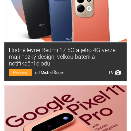
Hodně levné Redmi 17 5G a jeho 4G verze
mají hezký design, velkou baterii a
notifikační diodu
Preview
od
Michal Šrajer
18