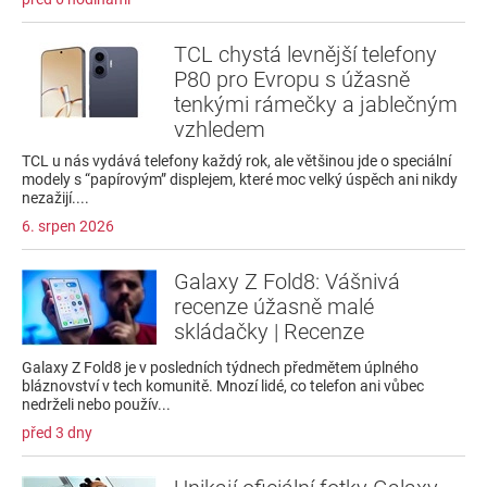
TCL chystá levnější telefony
P80 pro Evropu s úžasně
tenkými rámečky a jablečným
vzhledem
TCL u nás vydává telefony každý rok, ale většinou jde o speciální
modely s “papírovým” displejem, které moc velký úspěch ani nikdy
nezažijí....
6. srpen 2026
Galaxy Z Fold8: Vášnivá
recenze úžasně malé
skládačky | Recenze
Galaxy Z Fold8 je v posledních týdnech předmětem úplného
bláznovství v tech komunitě. Mnozí lidé, co telefon ani vůbec
nedrželi nebo použív...
před 3 dny