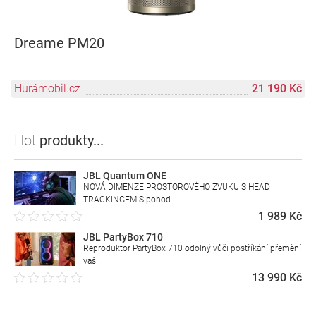
Dreame PM20
Hurámobil.cz
21 190 Kč
Hot
produkty...
JBL Quantum ONE
NOVÁ DIMENZE PROSTOROVÉHO ZVUKU S HEAD
TRACKINGEM S pohod
1 989 Kč
JBL PartyBox 710
Reproduktor PartyBox 710 odolný vůči postříkání přemění
vaši
13 990 Kč