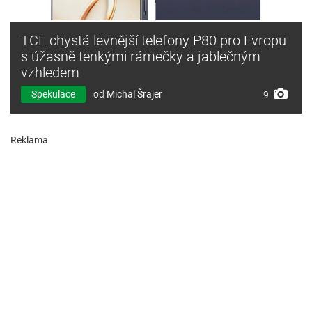
TCL chystá levnější telefony P80 pro Evropu
s úžasně tenkými rámečky a jablečným
vzhledem
Spekulace
od
Michal Šrajer
9
Reklama