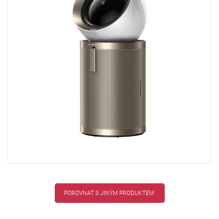
POROVNAT S JINÝM PRODUKTEM