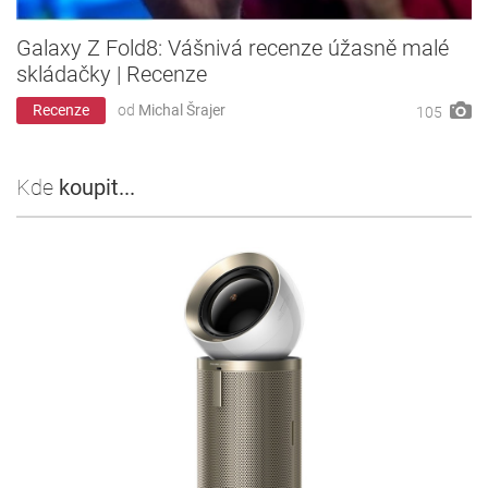
Galaxy Z Fold8: Vášnivá recenze úžasně malé
skládačky | Recenze
Recenze
od
Michal Šrajer
105
Kde
koupit...