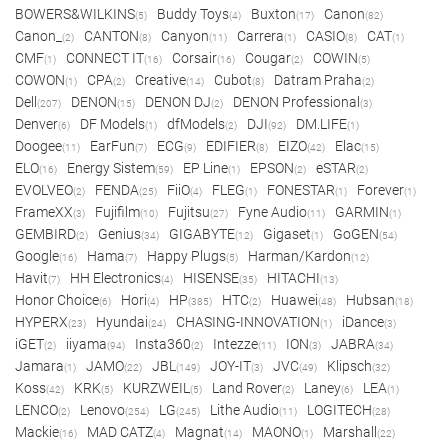
BOWERS&WILKINS
Buddy Toys
Buxton
Canon
(5)
(4)
(17)
(82)
Canon_
CANTON
Canyon
Carrera
CASIO
CAT
(2)
(8)
(11)
(1)
(8)
(1)
CMF
CONNECT IT
Corsair
Cougar
COWIN
(1)
(16)
(16)
(2)
(5)
COWON
CPA
Creative
Cubot
Datram Praha
(1)
(2)
(14)
(8)
(2)
Dell
DENON
DENON DJ
DENON Professional
(207)
(15)
(2)
(3)
Denver
DF Models
dfModels
DJI
DM.LIFE
(6)
(1)
(2)
(92)
(1)
Doogee
EarFun
ECG
EDIFIER
EIZO
Elac
(11)
(7)
(9)
(8)
(42)
(15)
ELO
Energy Sistem
EP Line
EPSON
eSTAR
(16)
(59)
(1)
(2)
(2)
EVOLVEO
FENDA
FiiO
FLEG
FONESTAR
Forever
(2)
(25)
(4)
(1)
(1)
(1)
FrameXX
Fujifilm
Fujitsu
Fyne Audio
GARMIN
(3)
(10)
(27)
(11)
(1)
GEMBIRD
Genius
GIGABYTE
Gigaset
GoGEN
(2)
(34)
(12)
(1)
(54)
Google
Hama
Happy Plugs
Harman/Kardon
(16)
(7)
(5)
(12)
Havit
HH Electronics
HISENSE
HITACHI
(7)
(4)
(35)
(13)
Honor Choice
Hori
HP
HTC
Huawei
Hubsan
(6)
(4)
(385)
(2)
(48)
(18)
HYPERX
Hyundai
CHASING-INNOVATION
iDance
(23)
(24)
(1)
(3)
iGET
iiyama
Insta360
Intezze
ION
JABRA
(2)
(94)
(2)
(11)
(3)
(34)
Jamara
JAMO
JBL
JOY-IT
JVC
Klipsch
(1)
(22)
(149)
(3)
(49)
(32)
Koss
KRK
KURZWEIL
Land Rover
Laney
LEA
(42)
(5)
(5)
(2)
(6)
(1)
LENCO
Lenovo
LG
Lithe Audio
LOGITECH
(2)
(254)
(245)
(11)
(28)
Mackie
MAD CATZ
Magnat
MAONO
Marshall
(16)
(4)
(14)
(1)
(22)