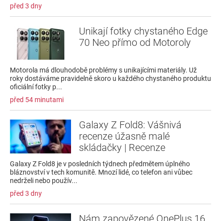
před 3 dny
Unikají fotky chystaného Edge
70 Neo přímo od Motoroly
Motorola má dlouhodobě problémy s unikajícími materiály. Už
roky dostáváme pravidelně skoro u každého chystaného produktu
oficiální fotky p...
před 54 minutami
Galaxy Z Fold8: Vášnivá
recenze úžasně malé
skládačky | Recenze
Galaxy Z Fold8 je v posledních týdnech předmětem úplného
bláznovství v tech komunitě. Mnozí lidé, co telefon ani vůbec
nedrželi nebo použív...
před 3 dny
Nám zapovězené OnePlus 16