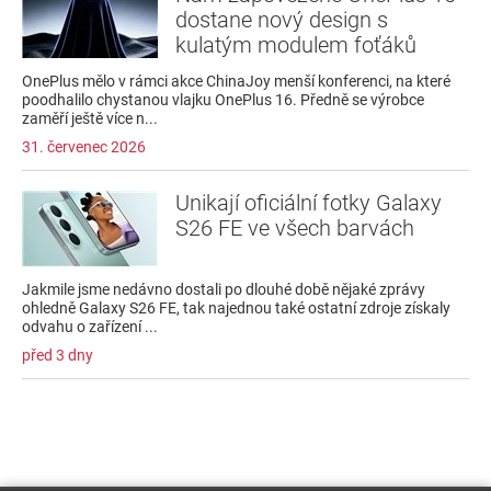
dostane nový design s
kulatým modulem foťáků
OnePlus mělo v rámci akce ChinaJoy menší konferenci, na které
poodhalilo chystanou vlajku OnePlus 16. Předně se výrobce
zaměří ještě více n...
31. červenec 2026
Unikají oficiální fotky Galaxy
S26 FE ve všech barvách
Jakmile jsme nedávno dostali po dlouhé době nějaké zprávy
ohledně Galaxy S26 FE, tak najednou také ostatní zdroje získaly
odvahu o zařízení ...
před 3 dny