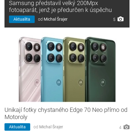
Samsung představil velký 200Mpx
fotoaparát, jenž je předurčen k úspěchu
Aktualita
od
Michal Šrajer
5
Unikají fotky chystaného Edge 70 Neo přímo od
Motoroly
Aktualita
od
Michal Šrajer
4