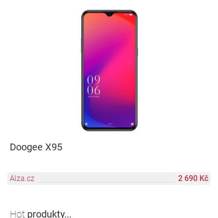
Doogee X95
Alza.cz
2 690 Kč
Hot
produkty...