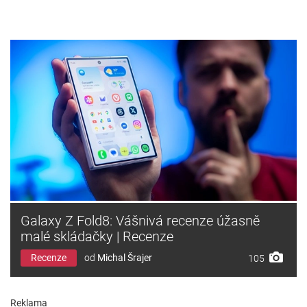
Galaxy Z Fold8: Vášnivá recenze úžasně
malé skládačky | Recenze
Recenze
od
Michal Šrajer
105
Reklama