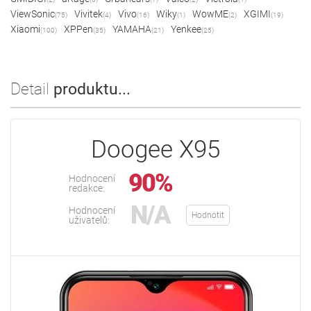
ViewSonic
Vivitek
Vivo
Wiky
WowME
XGIMI
(75)
(4)
(16)
(1)
(2)
(19)
Xiaomi
XPPen
YAMAHA
Yenkee
(100)
(35)
(21)
(25)
Detail
produktu...
Doogee X95
90%
Hodnocení
redakce:
N/A
Hodnocení
Hodnotit
uživatelů: