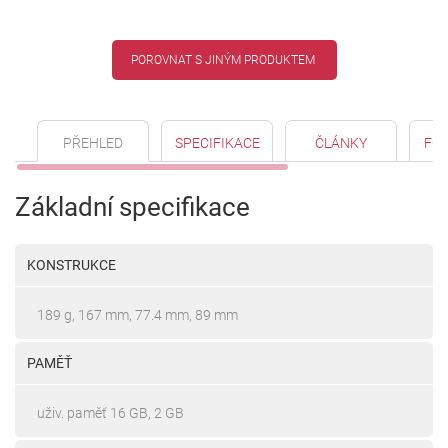
POROVNAT S JINÝM PRODUKTEM
PŘEHLED
SPECIFIKACE
ČLÁNKY
FO
Základní specifikace
KONSTRUKCE
189 g, 167 mm, 77.4 mm, 89 mm
PAMĚŤ
uživ. paměť 16 GB, 2 GB