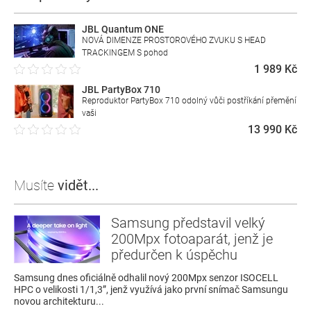
JBL Quantum ONE
NOVÁ DIMENZE PROSTOROVÉHO ZVUKU S HEAD
TRACKINGEM S pohod
1 989 Kč
JBL PartyBox 710
Reproduktor PartyBox 710 odolný vůči postříkání přemění
vaši
13 990 Kč
Musíte
vidět...
Samsung představil velký
200Mpx fotoaparát, jenž je
předurčen k úspěchu
Samsung dnes oficiálně odhalil nový 200Mpx senzor ISOCELL
HPC o velikosti 1/1,3”, jenž využívá jako první snímač Samsungu
novou architekturu...