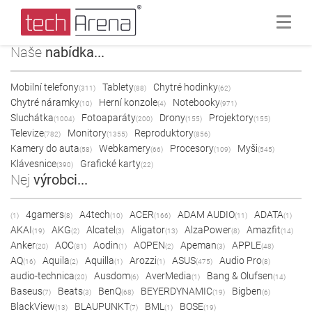
Naše
nabídka...
Mobilní telefony
Tablety
Chytré hodinky
(311)
(88)
(62)
Chytré náramky
Herní konzole
Notebooky
(10)
(4)
(971)
Sluchátka
Fotoaparáty
Drony
Projektory
(1004)
(200)
(155)
(155)
Televize
Monitory
Reproduktory
(782)
(1355)
(856)
Kamery do auta
Webkamery
Procesory
Myši
(58)
(66)
(109)
(545)
Klávesnice
Grafické karty
(390)
(22)
Nej
výrobci...
4gamers
A4tech
ACER
ADAM AUDIO
ADATA
(1)
(8)
(10)
(166)
(11)
(1)
AKAI
AKG
Alcatel
Aligator
AlzaPower
Amazfit
(19)
(2)
(3)
(13)
(8)
(14)
Anker
AOC
Aodin
AOPEN
Apeman
APPLE
(20)
(81)
(1)
(2)
(3)
(48)
AQ
Aquila
Aquilla
Arozzi
ASUS
Audio Pro
(16)
(2)
(1)
(1)
(475)
(8)
audio-technica
Ausdom
AverMedia
Bang & Olufsen
(20)
(6)
(1)
(14)
Baseus
Beats
BenQ
BEYERDYNAMIC
Bigben
(7)
(3)
(68)
(19)
(6)
BlackView
BLAUPUNKT
BML
BOSE
(13)
(7)
(1)
(19)