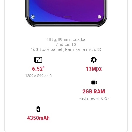
189g, 89mm tloušťka
Android 10
16GB uživ. paměti, Pam. karta microSD
6.52"
13Mpx
1200 × 540bodů
2GB RAM
MediaTek MT6737
4350mAh