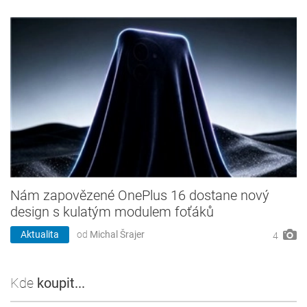
Nám zapovězené OnePlus 16 dostane nový
design s kulatým modulem foťáků
Aktualita
od
Michal Šrajer
4
Kde
koupit...