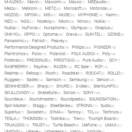
M-AUDIO
Mavic
Maxcom
Maxxo
MEEaudio
(5)
(1)
(18)
(1)
(1)
Meizu
Meliconi
METZ
Microsoft
Motorola
(1)
(12)
(20)
(26)
(24)
MOZOS
MPOW
MSI
MUSE
MYPHONE
Naim
(1)
(4)
(91)
(32)
(16)
(2)
NEC
NGS
Niceboy
Nikon
Ninco
Nokia
(16)
(21)
(6)
(33)
(5)
(17)
Nubia
NuForce
Nuraphone
Olympus
Oneplus
(1)
(4)
(2)
(10)
(4)
ONKYO
OPPO
Optoma
Orava
OUKITEL
OZONE
(6)
(15)
(38)
(34)
(1)
(5)
Panasonic
Patriot
Peavey
(94)
(1)
(4)
Performance Designed Products
Philips
PIONEER
(15)
(284)
(18)
Plantronics
Poco
Polaroid
POLK AUDIO
Poly
(8)
(10)
(1)
(19)
(18)
Potensic
PRESONUS
PRESTIGIO
Pure Audio
QCY
(4)
(6)
(14)
(1)
(7)
RASPBERRY
Rayline
RAZER
RC Sale
RCF
(1)
(1)
(14)
(1)
(14)
Realme
Reloop
Ricoh
Roadstar
ROCCAT
ROLLEI
(10)
(3)
(2)
(1)
(3)
(1)
Ruggear
Sades
Samson
Samsung
Sencor
(1)
(14)
(13)
(319)
(45)
SENNHEISER
Sharp
SHURE
S-Idee
SilentiumPC
(46)
(37)
(5)
(2)
(2)
SKULLCANDY
Snakebyte
Sonos
SONY
(18)
(4)
(10)
(136)
Soundeus
Soundmaster
Soundpeats
SOUNDSATION
(1)
(2)
(8)
(4)
Spin Master
Stagg
SteelSeries
STRONG
Sudio
(1)
(2)
(8)
(17)
(2)
Superlux
Swissten
SYMA
Tannoy
TCL
Technics
(7)
(4)
(6)
(1)
(68)
(4)
TESLA
THOMSON
Toshiba
Trevi
Triumph Board
(2)
(18)
(34)
(3)
(5)
TRUAUDIO
TRUST
Turtle Beach
UleFone
UMAX
(19)
(34)
(5)
(14)
(21)
UMIDIGI
uRage
Urbanears
Valco
Victrola
(2)
(6)
(7)
(2)
(1)