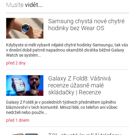
Musíte
vidět...
Samsung chystá nové chytré
hodinky bez Wear OS
Kdybyste si měli vybavit nějaké chytré hodinky Samsungu, tak vás
v dnešní době patrně napadnou okamžitě zkrátka běžné Galaxy
Watch se systém...
před 2 dny
Galaxy Z Fold8: Vášnivá
recenze úžasně malé
skládačky | Recenze
Galaxy Z Fold8 je v posledních týdnech předmětem úplného
bláznovství v tech komunitě. Mnozí lidé, co telefon ani vůbec
nedrželi nebo použív...
před 1 dnem