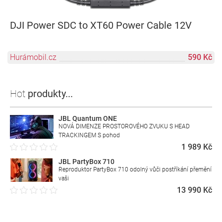
DJI Power SDC to XT60 Power Cable 12V
Hurámobil.cz
590 Kč
Hot
produkty...
JBL Quantum ONE
NOVÁ DIMENZE PROSTOROVÉHO ZVUKU S HEAD
TRACKINGEM S pohod
1 989 Kč
JBL PartyBox 710
Reproduktor PartyBox 710 odolný vůči postříkání přemění
vaši
13 990 Kč