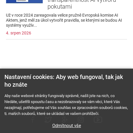
pokutami
Už v roce 2024 zareagovala velice pružně Evropská komise AI
Aktem, jenž měl za úkol vytvořit pravidla, se kterými se budou AI
systémy využív...
4. srpen 2026
Nastavení cookies: Aby web fungoval, tak jak
ho znáte
O nás
RSS feed
Reklama
Aby naše webové stránky fungovaly správně, našli jste na nich, co
hledáte, ušetřili spoustu času a nezobrazovaly se vám věci, které Vás
Podmínky použití a ochrana soukromí
Cookies
Kariéra
nezajímají, potřebujeme od Vás souhlas se zpracováním souborů cookies,
tj. malých souborů, které se ukládají ve vašem prohlížeči.
Odmítnout vše