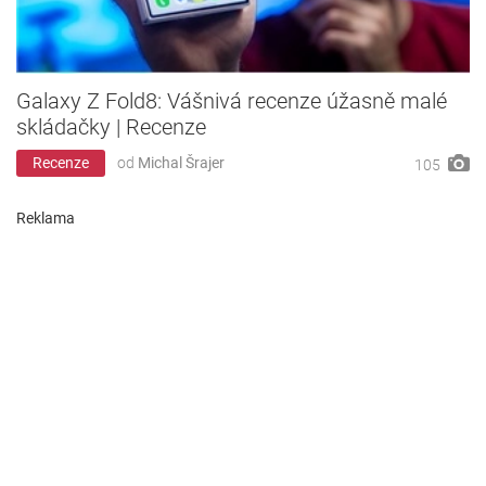
Galaxy Z Fold8: Vášnivá recenze úžasně malé
skládačky | Recenze
Recenze
od
Michal Šrajer
105
Reklama