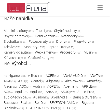
Naše
nabídka...
Mobilní telefony
Tablety
Chytré hodinky
(311)
(88)
(62)
Chytré náramky
Herní konzole
Notebooky
(10)
(4)
(970)
Sluchátka
Fotoaparáty
Drony
Projektory
(1004)
(200)
(154)
(155)
Televize
Monitory
Reproduktory
(782)
(1353)
(855)
Kamery do auta
Webkamery
Procesory
Myši
(58)
(66)
(109)
(546)
Klávesnice
Grafické karty
(389)
(22)
Nej
výrobci...
4gamers
A4tech
ACER
ADAM AUDIO
ADATA
(1)
(8)
(10)
(166)
(11)
(1)
AKAI
AKG
Alcatel
Aligator
AlzaPower
Amazfit
(19)
(2)
(3)
(13)
(8)
(14)
Anker
AOC
Aodin
AOPEN
Apeman
APPLE
(20)
(81)
(1)
(2)
(3)
(48)
AQ
Aquila
Aquilla
Arozzi
ASUS
Audio Pro
(16)
(2)
(1)
(1)
(473)
(8)
audio-technica
Ausdom
AverMedia
Bang & Olufsen
(20)
(6)
(1)
(14)
Baseus
Beats
BenQ
BEYERDYNAMIC
Bigben
(7)
(3)
(68)
(19)
(6)
BlackView
BLAUPUNKT
BML
BOSE
(13)
(7)
(1)
(19)