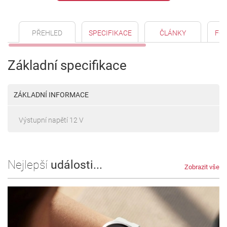
PŘEHLED
SPECIFIKACE
ČLÁNKY
FO
Základní specifikace
ZÁKLADNÍ INFORMACE
Výstupní napětí 12 V
Nejlepší
události...
Zobrazit vše