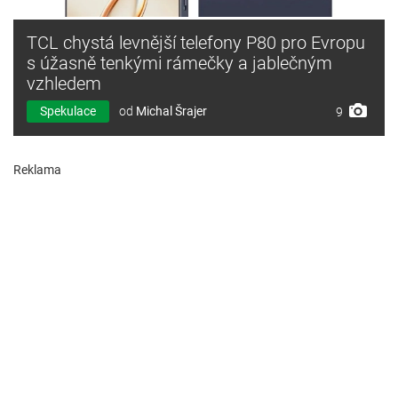
TCL chystá levnější telefony P80 pro Evropu
s úžasně tenkými rámečky a jablečným
vzhledem
Spekulace
od
Michal Šrajer
9
Reklama