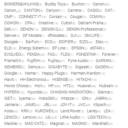
BOWERS&WILKINS
Buddy Toys
Buxton
Canon
(5)
(4)
(17)
(82)
Canon_
CANTON
Canyon
Carrera
CASIO
CAT
(2)
(8)
(11)
(1)
(8)
(1)
CMF
CONNECT IT
Corsair
Cougar
COWIN
(1)
(16)
(16)
(2)
(5)
COWON
CPA
Creative
Cubot
Datram Praha
(1)
(2)
(14)
(8)
(2)
Dell
DENON
DENON DJ
DENON Professional
(207)
(15)
(2)
(3)
Denver
DF Models
dfModels
DJI
DM.LIFE
(6)
(1)
(2)
(92)
(1)
Doogee
EarFun
ECG
EDIFIER
EIZO
Elac
(11)
(7)
(9)
(8)
(42)
(15)
ELO
Energy Sistem
EP Line
EPSON
eSTAR
(16)
(59)
(1)
(2)
(2)
EVOLVEO
FENDA
FiiO
FLEG
FONESTAR
Forever
(2)
(25)
(4)
(1)
(1)
(1)
FrameXX
Fujifilm
Fujitsu
Fyne Audio
GARMIN
(3)
(10)
(27)
(11)
(1)
GEMBIRD
Genius
GIGABYTE
Gigaset
GoGEN
(2)
(34)
(12)
(1)
(54)
Google
Hama
Happy Plugs
Harman/Kardon
(16)
(7)
(5)
(12)
Havit
HH Electronics
HISENSE
HITACHI
(7)
(4)
(35)
(13)
Honor Choice
Hori
HP
HTC
Huawei
Hubsan
(6)
(4)
(385)
(2)
(48)
(18)
HYPERX
Hyundai
CHASING-INNOVATION
iDance
(23)
(24)
(1)
(3)
iGET
iiyama
Insta360
Intezze
ION
JABRA
(2)
(94)
(2)
(11)
(3)
(34)
Jamara
JAMO
JBL
JOY-IT
JVC
Klipsch
(1)
(22)
(149)
(3)
(49)
(32)
Koss
KRK
KURZWEIL
Land Rover
Laney
LEA
(42)
(5)
(5)
(2)
(6)
(1)
LENCO
Lenovo
LG
Lithe Audio
LOGITECH
(2)
(254)
(245)
(11)
(28)
Mackie
MAD CATZ
Magnat
MAONO
Marshall
(16)
(4)
(14)
(1)
(22)