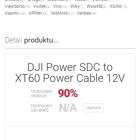
ViewSonic
Vivitek
Vivo
Wiky
WowME
XGIMI
(75)
(4)
(16)
(1)
(2)
(19)
Xiaomi
XPPen
YAMAHA
Yenkee
(100)
(35)
(21)
(25)
Detail
produktu...
DJI Power SDC to
XT60 Power Cable 12V
90%
Hodnocení
redakce:
N/A
Hodnocení
Hodnotit
uživatelů: