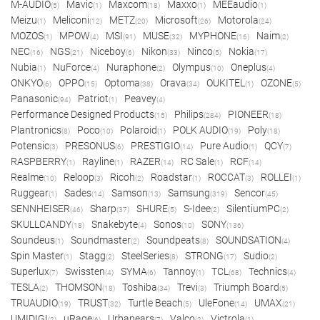
M-AUDIO
Mavic
Maxcom
Maxxo
MEEaudio
(5)
(1)
(18)
(1)
(1)
Meizu
Meliconi
METZ
Microsoft
Motorola
(1)
(12)
(20)
(26)
(24)
MOZOS
MPOW
MSI
MUSE
MYPHONE
Naim
(1)
(4)
(91)
(32)
(16)
(2)
NEC
NGS
Niceboy
Nikon
Ninco
Nokia
(16)
(21)
(6)
(33)
(5)
(17)
Nubia
NuForce
Nuraphone
Olympus
Oneplus
(1)
(4)
(2)
(10)
(4)
ONKYO
OPPO
Optoma
Orava
OUKITEL
OZONE
(6)
(15)
(38)
(34)
(1)
(5)
Panasonic
Patriot
Peavey
(94)
(1)
(4)
Performance Designed Products
Philips
PIONEER
(15)
(284)
(18)
Plantronics
Poco
Polaroid
POLK AUDIO
Poly
(8)
(10)
(1)
(19)
(18)
Potensic
PRESONUS
PRESTIGIO
Pure Audio
QCY
(3)
(6)
(14)
(1)
(7)
RASPBERRY
Rayline
RAZER
RC Sale
RCF
(1)
(1)
(14)
(1)
(14)
Realme
Reloop
Ricoh
Roadstar
ROCCAT
ROLLEI
(10)
(3)
(2)
(1)
(3)
(1)
Ruggear
Sades
Samson
Samsung
Sencor
(1)
(14)
(13)
(319)
(45)
SENNHEISER
Sharp
SHURE
S-Idee
SilentiumPC
(46)
(37)
(5)
(2)
(2)
SKULLCANDY
Snakebyte
Sonos
SONY
(18)
(4)
(10)
(136)
Soundeus
Soundmaster
Soundpeats
SOUNDSATION
(1)
(2)
(8)
(4)
Spin Master
Stagg
SteelSeries
STRONG
Sudio
(1)
(2)
(8)
(17)
(2)
Superlux
Swissten
SYMA
Tannoy
TCL
Technics
(7)
(4)
(6)
(1)
(68)
(4)
TESLA
THOMSON
Toshiba
Trevi
Triumph Board
(2)
(18)
(34)
(3)
(5)
TRUAUDIO
TRUST
Turtle Beach
UleFone
UMAX
(19)
(32)
(5)
(14)
(21)
UMIDIGI
uRage
Urbanears
Valco
Victrola
(2)
(6)
(7)
(2)
(1)