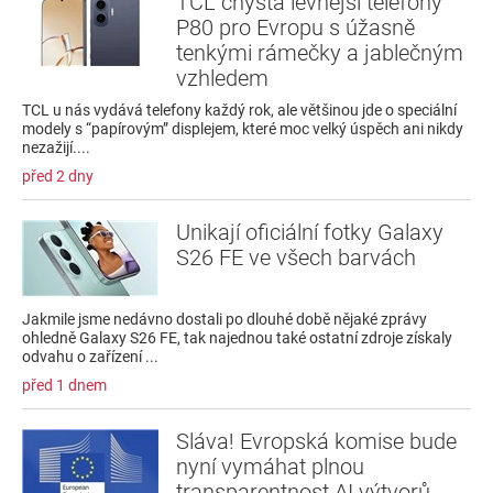
TCL chystá levnější telefony
P80 pro Evropu s úžasně
tenkými rámečky a jablečným
vzhledem
TCL u nás vydává telefony každý rok, ale většinou jde o speciální
modely s “papírovým” displejem, které moc velký úspěch ani nikdy
nezažijí....
před 2 dny
Unikají oficiální fotky Galaxy
S26 FE ve všech barvách
Jakmile jsme nedávno dostali po dlouhé době nějaké zprávy
ohledně Galaxy S26 FE, tak najednou také ostatní zdroje získaly
odvahu o zařízení ...
před 1 dnem
Sláva! Evropská komise bude
nyní vymáhat plnou
transparentnost AI výtvorů