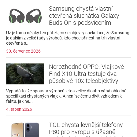
Samsung chystá vlastní
otevřená sluchátka Galaxy
Buds On s podsvícením
Už je tomu nějaký ten pátek, co se objevily spekulace, že Samsung
je dalším z velké řady výrobců, kdo chce přinést na trh vlastní
otevřená s...
30. červenec 2026
Nerozhodné OPPO. Vlajkové
Find X10 Ultra testuje dva
působivé 10x teleobjektivy
Vypadá to, že spousta výrobců letos velice dlouho váhá ohledně
specifikací chystaných vlajek. A není se čemu divit vzhledem k
faktu, jak ne...
4. srpen 2026
TCL chystá levnější telefony
P80 pro Evropu s úžasně