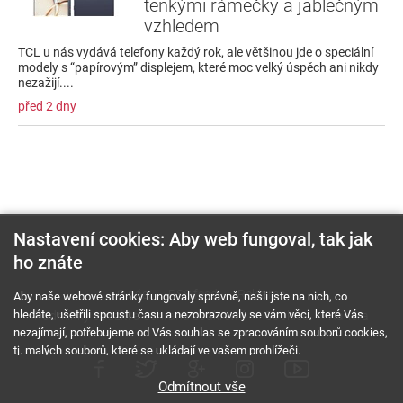
tenkými rámečky a jablečným
vzhledem
TCL u nás vydává telefony každý rok, ale většinou jde o speciální
modely s “papírovým” displejem, které moc velký úspěch ani nikdy
nezažijí....
před 2 dny
Nastavení cookies: Aby web fungoval, tak jak
ho znáte
O nás
RSS feed
Reklama
Aby naše webové stránky fungovaly správně, našli jste na nich, co
hledáte, ušetřili spoustu času a nezobrazovaly se vám věci, které Vás
Podmínky použití a ochrana soukromí
Cookies
Kariéra
nezajímají, potřebujeme od Vás souhlas se zpracováním souborů cookies,
tj. malých souborů, které se ukládají ve vašem prohlížeči.
Odmítnout vše