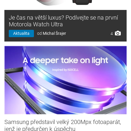
Je čas na větší luxus? Podívejte se na první
Motorola Watch Ultra
Aktualita
od
Michal Šrajer
4
Samsung představil velký 200Mpx fotoaparát,
jenž je předurčen k úspěchu