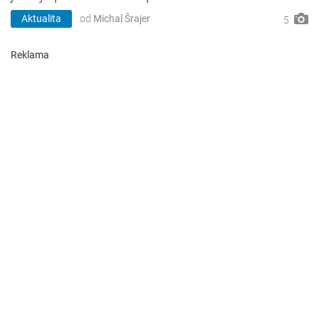
Aktualita
od
Michal Šrajer
5
Reklama