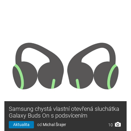
Samsung chystá vlastní otevřená sluchátka
Galaxy Buds On s podsvícením
Aktualita
od
Michal Šrajer
10