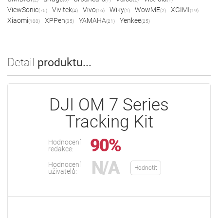
ViewSonic
Vivitek
Vivo
Wiky
WowME
XGIMI
(75)
(4)
(16)
(1)
(2)
(19)
Xiaomi
XPPen
YAMAHA
Yenkee
(100)
(35)
(21)
(25)
Detail
produktu...
DJI OM 7 Series
Tracking Kit
90%
Hodnocení
redakce:
N/A
Hodnocení
Hodnotit
uživatelů: