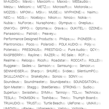
M-AUDIO
Mavic
Maxcom
Maxxo
MEEaudio
(5)
(1)
(18)
(1)
(1)
Meizu
Meliconi
METZ
Microsoft
Motorola
(1)
(12)
(20)
(26)
(24)
MOZOS
MPOW
MSI
MUSE
MYPHONE
Naim
(1)
(4)
(91)
(32)
(16)
(2)
NEC
NGS
Niceboy
Nikon
Ninco
Nokia
(16)
(21)
(6)
(33)
(5)
(17)
Nubia
NuForce
Nuraphone
Olympus
Oneplus
(1)
(4)
(2)
(10)
(4)
ONKYO
OPPO
Optoma
Orava
OUKITEL
OZONE
(6)
(15)
(38)
(34)
(1)
(5)
Panasonic
Patriot
Peavey
(94)
(1)
(4)
Performance Designed Products
Philips
PIONEER
(15)
(284)
(18)
Plantronics
Poco
Polaroid
POLK AUDIO
Poly
(8)
(10)
(1)
(19)
(18)
Potensic
PRESONUS
PRESTIGIO
Pure Audio
QCY
(3)
(6)
(14)
(1)
(7)
RASPBERRY
Rayline
RAZER
RC Sale
RCF
(1)
(1)
(14)
(1)
(14)
Realme
Reloop
Ricoh
Roadstar
ROCCAT
ROLLEI
(10)
(3)
(2)
(1)
(3)
(1)
Ruggear
Sades
Samson
Samsung
Sencor
(1)
(14)
(13)
(319)
(45)
SENNHEISER
Sharp
SHURE
S-Idee
SilentiumPC
(46)
(37)
(5)
(2)
(2)
SKULLCANDY
Snakebyte
Sonos
SONY
(18)
(4)
(10)
(136)
Soundeus
Soundmaster
Soundpeats
SOUNDSATION
(1)
(2)
(8)
(4)
Spin Master
Stagg
SteelSeries
STRONG
Sudio
(1)
(2)
(8)
(17)
(2)
Superlux
Swissten
SYMA
Tannoy
TCL
Technics
(7)
(4)
(6)
(1)
(68)
(4)
TESLA
THOMSON
Toshiba
Trevi
Triumph Board
(2)
(18)
(34)
(3)
(5)
TRUAUDIO
TRUST
Turtle Beach
UleFone
UMAX
(19)
(32)
(5)
(14)
(21)
UMIDIGI
uRage
Urbanears
Valco
Victrola
(2)
(6)
(7)
(2)
(1)