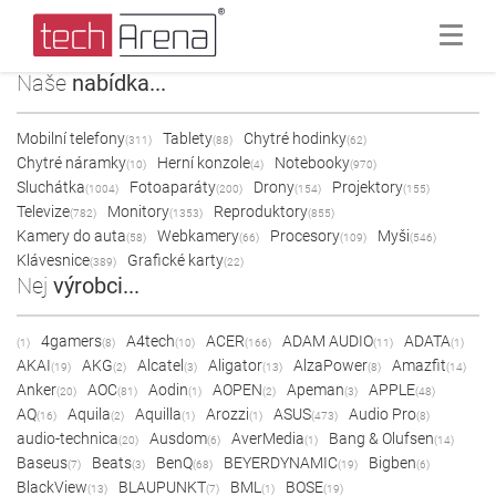
Naše
nabídka...
Mobilní telefony
Tablety
Chytré hodinky
(311)
(88)
(62)
Chytré náramky
Herní konzole
Notebooky
(10)
(4)
(970)
Sluchátka
Fotoaparáty
Drony
Projektory
(1004)
(200)
(154)
(155)
Televize
Monitory
Reproduktory
(782)
(1353)
(855)
Kamery do auta
Webkamery
Procesory
Myši
(58)
(66)
(109)
(546)
Klávesnice
Grafické karty
(389)
(22)
Nej
výrobci...
4gamers
A4tech
ACER
ADAM AUDIO
ADATA
(1)
(8)
(10)
(166)
(11)
(1)
AKAI
AKG
Alcatel
Aligator
AlzaPower
Amazfit
(19)
(2)
(3)
(13)
(8)
(14)
Anker
AOC
Aodin
AOPEN
Apeman
APPLE
(20)
(81)
(1)
(2)
(3)
(48)
AQ
Aquila
Aquilla
Arozzi
ASUS
Audio Pro
(16)
(2)
(1)
(1)
(473)
(8)
audio-technica
Ausdom
AverMedia
Bang & Olufsen
(20)
(6)
(1)
(14)
Baseus
Beats
BenQ
BEYERDYNAMIC
Bigben
(7)
(3)
(68)
(19)
(6)
BlackView
BLAUPUNKT
BML
BOSE
(13)
(7)
(1)
(19)