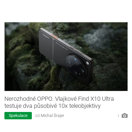
Nerozhodné OPPO. Vlajkové Find X10 Ultra
testuje dva působivé 10x teleobjektivy
Spekulace
od
Michal Šrajer
1