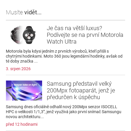
Musíte
vidět...
Je čas na větší luxus?
Podívejte se na první Motorola
Watch Ultra
Motorola byla kdysi jedním z prvních výrobců, kteří přišli s
chytrými hodinkami. Moto 360 jsou legendární hodinky, avšak od
té doby značka ...
3. srpen 2026
Samsung představil velký
200Mpx fotoaparát, jenž je
předurčen k úspěchu
Samsung dnes oficiálně odhalil nový 200Mpx senzor ISOCELL
HPC o velikosti 1/1,3”, jenž využívá jako první snímač Samsungu
novou architekturu...
před 12 hodinami