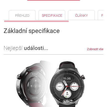
PŘEHLED
SPECIFIKACE
ČLÁNKY
FO
Základní specifikace
Nejlepší
události...
Zobrazit vše