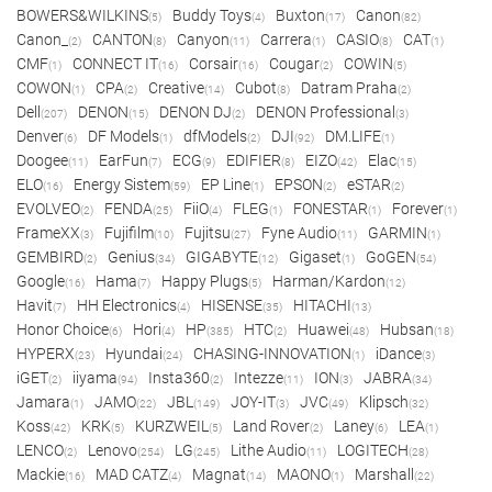
BOWERS&WILKINS
Buddy Toys
Buxton
Canon
(5)
(4)
(17)
(82)
Canon_
CANTON
Canyon
Carrera
CASIO
CAT
(2)
(8)
(11)
(1)
(8)
(1)
CMF
CONNECT IT
Corsair
Cougar
COWIN
(1)
(16)
(16)
(2)
(5)
COWON
CPA
Creative
Cubot
Datram Praha
(1)
(2)
(14)
(8)
(2)
Dell
DENON
DENON DJ
DENON Professional
(207)
(15)
(2)
(3)
Denver
DF Models
dfModels
DJI
DM.LIFE
(6)
(1)
(2)
(92)
(1)
Doogee
EarFun
ECG
EDIFIER
EIZO
Elac
(11)
(7)
(9)
(8)
(42)
(15)
ELO
Energy Sistem
EP Line
EPSON
eSTAR
(16)
(59)
(1)
(2)
(2)
EVOLVEO
FENDA
FiiO
FLEG
FONESTAR
Forever
(2)
(25)
(4)
(1)
(1)
(1)
FrameXX
Fujifilm
Fujitsu
Fyne Audio
GARMIN
(3)
(10)
(27)
(11)
(1)
GEMBIRD
Genius
GIGABYTE
Gigaset
GoGEN
(2)
(34)
(12)
(1)
(54)
Google
Hama
Happy Plugs
Harman/Kardon
(16)
(7)
(5)
(12)
Havit
HH Electronics
HISENSE
HITACHI
(7)
(4)
(35)
(13)
Honor Choice
Hori
HP
HTC
Huawei
Hubsan
(6)
(4)
(385)
(2)
(48)
(18)
HYPERX
Hyundai
CHASING-INNOVATION
iDance
(23)
(24)
(1)
(3)
iGET
iiyama
Insta360
Intezze
ION
JABRA
(2)
(94)
(2)
(11)
(3)
(34)
Jamara
JAMO
JBL
JOY-IT
JVC
Klipsch
(1)
(22)
(149)
(3)
(49)
(32)
Koss
KRK
KURZWEIL
Land Rover
Laney
LEA
(42)
(5)
(5)
(2)
(6)
(1)
LENCO
Lenovo
LG
Lithe Audio
LOGITECH
(2)
(254)
(245)
(11)
(28)
Mackie
MAD CATZ
Magnat
MAONO
Marshall
(16)
(4)
(14)
(1)
(22)