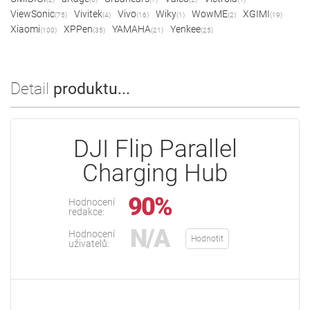
ViewSonic
Vivitek
Vivo
Wiky
WowME
XGIMI
(75)
(4)
(16)
(1)
(2)
(19)
Xiaomi
XPPen
YAMAHA
Yenkee
(100)
(35)
(21)
(25)
Detail
produktu...
DJI Flip Parallel
Charging Hub
90%
Hodnocení
redakce:
N/A
Hodnocení
Hodnotit
uživatelů: