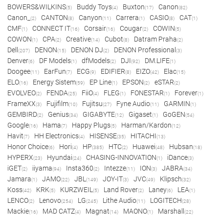
BOWERS&WILKINS
Buddy Toys
Buxton
Canon
(5)
(4)
(17)
(82)
Canon_
CANTON
Canyon
Carrera
CASIO
CAT
(2)
(8)
(11)
(1)
(8)
(1)
CMF
CONNECT IT
Corsair
Cougar
COWIN
(1)
(16)
(16)
(2)
(5)
COWON
CPA
Creative
Cubot
Datram Praha
(1)
(2)
(14)
(8)
(2)
Dell
DENON
DENON DJ
DENON Professional
(207)
(15)
(2)
(3)
Denver
DF Models
dfModels
DJI
DM.LIFE
(6)
(1)
(2)
(92)
(1)
Doogee
EarFun
ECG
EDIFIER
EIZO
Elac
(11)
(7)
(9)
(8)
(42)
(15)
ELO
Energy Sistem
EP Line
EPSON
eSTAR
(16)
(59)
(1)
(2)
(2)
EVOLVEO
FENDA
FiiO
FLEG
FONESTAR
Forever
(2)
(25)
(4)
(1)
(1)
(1)
FrameXX
Fujifilm
Fujitsu
Fyne Audio
GARMIN
(3)
(10)
(27)
(11)
(1)
GEMBIRD
Genius
GIGABYTE
Gigaset
GoGEN
(2)
(34)
(12)
(1)
(54)
Google
Hama
Happy Plugs
Harman/Kardon
(16)
(7)
(5)
(12)
Havit
HH Electronics
HISENSE
HITACHI
(7)
(4)
(35)
(13)
Honor Choice
Hori
HP
HTC
Huawei
Hubsan
(6)
(4)
(385)
(2)
(48)
(18)
HYPERX
Hyundai
CHASING-INNOVATION
iDance
(23)
(24)
(1)
(3)
iGET
iiyama
Insta360
Intezze
ION
JABRA
(2)
(94)
(2)
(11)
(3)
(34)
Jamara
JAMO
JBL
JOY-IT
JVC
Klipsch
(1)
(22)
(149)
(3)
(49)
(32)
Koss
KRK
KURZWEIL
Land Rover
Laney
LEA
(42)
(5)
(5)
(2)
(6)
(1)
LENCO
Lenovo
LG
Lithe Audio
LOGITECH
(2)
(254)
(245)
(11)
(28)
Mackie
MAD CATZ
Magnat
MAONO
Marshall
(16)
(4)
(14)
(1)
(22)