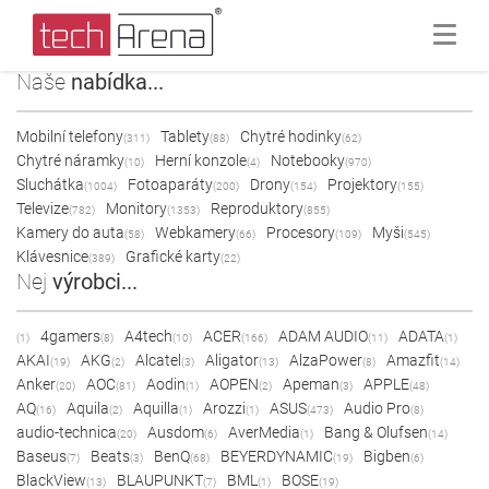
Naše
nabídka...
Mobilní telefony
Tablety
Chytré hodinky
(311)
(88)
(62)
Chytré náramky
Herní konzole
Notebooky
(10)
(4)
(970)
Sluchátka
Fotoaparáty
Drony
Projektory
(1004)
(200)
(154)
(155)
Televize
Monitory
Reproduktory
(782)
(1353)
(855)
Kamery do auta
Webkamery
Procesory
Myši
(58)
(66)
(109)
(545)
Klávesnice
Grafické karty
(389)
(22)
Nej
výrobci...
4gamers
A4tech
ACER
ADAM AUDIO
ADATA
(1)
(8)
(10)
(166)
(11)
(1)
AKAI
AKG
Alcatel
Aligator
AlzaPower
Amazfit
(19)
(2)
(3)
(13)
(8)
(14)
Anker
AOC
Aodin
AOPEN
Apeman
APPLE
(20)
(81)
(1)
(2)
(3)
(48)
AQ
Aquila
Aquilla
Arozzi
ASUS
Audio Pro
(16)
(2)
(1)
(1)
(473)
(8)
audio-technica
Ausdom
AverMedia
Bang & Olufsen
(20)
(6)
(1)
(14)
Baseus
Beats
BenQ
BEYERDYNAMIC
Bigben
(7)
(3)
(68)
(19)
(6)
BlackView
BLAUPUNKT
BML
BOSE
(13)
(7)
(1)
(19)