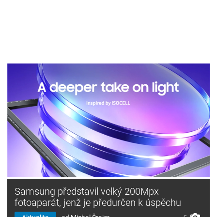
Samsung představil velký 200Mpx
fotoaparát, jenž je předurčen k úspěchu