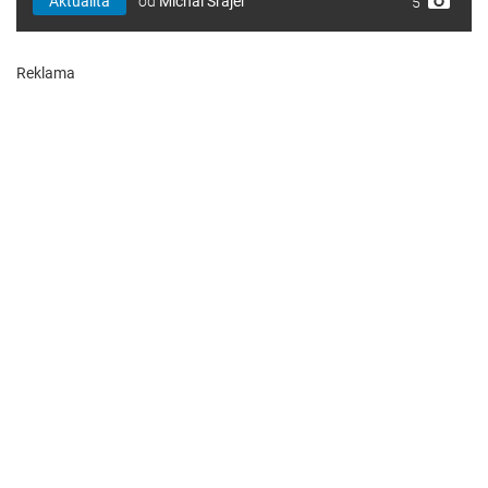
Aktualita
od
Michal Šrajer
5
Reklama