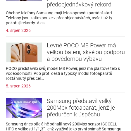
předobjednávkový rekord
Ohebné telefony Samsung mají letos opravdu parádní start.
Telefony jsou zatím pouze v předobjednávkách, avšak už ty
pokořují rekordy. Ales...
4. srpen 2026
Levné POCO M8 Power má
velkou baterii, skvělou podporu
a povědomou výbavu
POCO představilo svůj model M8 Power, jenž má plastové tělo s
voděodolností IP65 proti dešti a typický modul fotoaparátů
roztáhnutý přes cel...
5. srpen 2026
Samsung představil velký
200Mpx fotoaparát, jenž je
předurčen k úspěchu
Samsung dnes oficiálně odhalil nový 200Mpx senzor ISOCELL
HPC o velikosti 1/1,3”, jenž využívá jako první snímač Samsungu