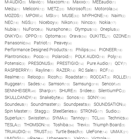
M-AUDIO
Mavic
Maxcom
Maxxo
MEEaudio
(5)
(1)
(18)
(1)
(1)
Meizu
Meliconi
METZ
Microsoft
Motorola
(1)
(12)
(20)
(26)
(24)
MOZOS
MPOW
MSI
MUSE
MYPHONE
Naim
(1)
(4)
(91)
(32)
(16)
(2)
NEC
NGS
Niceboy
Nikon
Ninco
Nokia
(16)
(21)
(6)
(33)
(5)
(17)
Nubia
NuForce
Nuraphone
Olympus
Oneplus
(1)
(4)
(2)
(10)
(4)
ONKYO
OPPO
Optoma
Orava
OUKITEL
OZONE
(6)
(15)
(38)
(34)
(1)
(5)
Panasonic
Patriot
Peavey
(94)
(1)
(4)
Performance Designed Products
Philips
PIONEER
(15)
(284)
(18)
Plantronics
Poco
Polaroid
POLK AUDIO
Poly
(8)
(10)
(1)
(19)
(18)
Potensic
PRESONUS
PRESTIGIO
Pure Audio
QCY
(3)
(6)
(14)
(1)
(7)
RASPBERRY
Rayline
RAZER
RC Sale
RCF
(1)
(1)
(14)
(1)
(14)
Realme
Reloop
Ricoh
Roadstar
ROCCAT
ROLLEI
(10)
(3)
(2)
(1)
(3)
(1)
Ruggear
Sades
Samson
Samsung
Sencor
(1)
(14)
(13)
(319)
(45)
SENNHEISER
Sharp
SHURE
S-Idee
SilentiumPC
(46)
(37)
(5)
(2)
(2)
SKULLCANDY
Snakebyte
Sonos
SONY
(18)
(4)
(10)
(136)
Soundeus
Soundmaster
Soundpeats
SOUNDSATION
(1)
(2)
(8)
(4)
Spin Master
Stagg
SteelSeries
STRONG
Sudio
(1)
(2)
(8)
(17)
(2)
Superlux
Swissten
SYMA
Tannoy
TCL
Technics
(7)
(4)
(6)
(1)
(68)
(4)
TESLA
THOMSON
Toshiba
Trevi
Triumph Board
(2)
(18)
(34)
(3)
(5)
TRUAUDIO
TRUST
Turtle Beach
UleFone
UMAX
(19)
(32)
(5)
(14)
(21)
UMIDIGI
uRage
Urbanears
Valco
Victrola
(2)
(6)
(7)
(2)
(1)