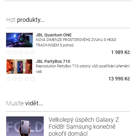
Hot
produkty...
JBL Quantum ONE
NOVÁ DIMENZE PROSTOROVÉHO ZVUKU S HEAD
TRACKINGEM S pohod
1 989 Kč
JBL PartyBox 710
Reproduktor PartyBox 710 odolný vůči postříkání přemění
vaši
13 990 Kč
Musíte
vidět...
Velkolepý úspěch Galaxy Z
Fold8! Samsung konečně
pokořil domácí