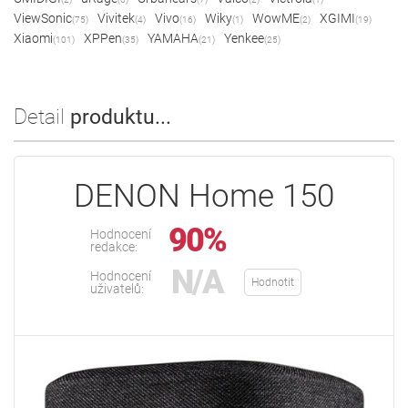
ViewSonic
Vivitek
Vivo
Wiky
WowME
XGIMI
(75)
(4)
(16)
(1)
(2)
(19)
Xiaomi
XPPen
YAMAHA
Yenkee
(101)
(35)
(21)
(25)
Detail
produktu...
DENON Home 150
90%
Hodnocení
redakce:
N/A
Hodnocení
Hodnotit
uživatelů: