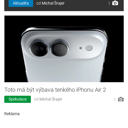
Aktualita
od
Michal Šrajer
1
Toto má být výbava tenkého iPhonu Air 2
Spekulace
od
Michal Šrajer
1
Reklama