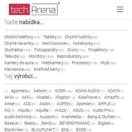
Naše
nabídka...
Mobilní telefony
Tablety
Chytré hodinky
(315)
(88)
(63)
Chytré náramky
Herní konzole
Notebooky
(10)
(4)
(970)
Sluchátka
Fotoaparáty
Drony
Projektory
(1004)
(200)
(154)
(155)
Televize
Monitory
Reproduktory
(782)
(1353)
(855)
Kamery do auta
Webkamery
Procesory
Myši
(58)
(66)
(109)
(546)
Klávesnice
Grafické karty
(389)
(22)
Nej
výrobci...
4gamers
A4tech
ACER
ADAM AUDIO
ADATA
(1)
(8)
(10)
(166)
(11)
(1)
AKAI
AKG
Alcatel
Aligator
AlzaPower
Amazfit
(19)
(2)
(3)
(13)
(8)
(14)
Anker
AOC
Aodin
AOPEN
Apeman
APPLE
(20)
(81)
(1)
(2)
(3)
(48)
AQ
Aquila
Aquilla
Arozzi
ASUS
Audio Pro
(16)
(2)
(1)
(1)
(473)
(8)
audio-technica
Ausdom
AverMedia
Bang & Olufsen
(20)
(6)
(1)
(14)
Baseus
Beats
BenQ
BEYERDYNAMIC
Bigben
(7)
(3)
(68)
(19)
(6)
BlackView
BLAUPUNKT
BML
BOSE
(13)
(7)
(1)
(19)