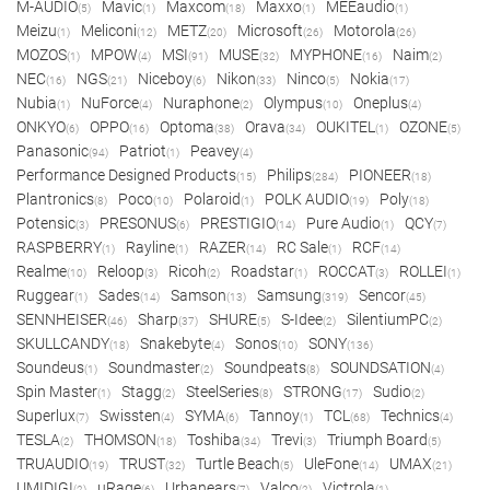
M-AUDIO
Mavic
Maxcom
Maxxo
MEEaudio
(5)
(1)
(18)
(1)
(1)
Meizu
Meliconi
METZ
Microsoft
Motorola
(1)
(12)
(20)
(26)
(26)
MOZOS
MPOW
MSI
MUSE
MYPHONE
Naim
(1)
(4)
(91)
(32)
(16)
(2)
NEC
NGS
Niceboy
Nikon
Ninco
Nokia
(16)
(21)
(6)
(33)
(5)
(17)
Nubia
NuForce
Nuraphone
Olympus
Oneplus
(1)
(4)
(2)
(10)
(4)
ONKYO
OPPO
Optoma
Orava
OUKITEL
OZONE
(6)
(16)
(38)
(34)
(1)
(5)
Panasonic
Patriot
Peavey
(94)
(1)
(4)
Performance Designed Products
Philips
PIONEER
(15)
(284)
(18)
Plantronics
Poco
Polaroid
POLK AUDIO
Poly
(8)
(10)
(1)
(19)
(18)
Potensic
PRESONUS
PRESTIGIO
Pure Audio
QCY
(3)
(6)
(14)
(1)
(7)
RASPBERRY
Rayline
RAZER
RC Sale
RCF
(1)
(1)
(14)
(1)
(14)
Realme
Reloop
Ricoh
Roadstar
ROCCAT
ROLLEI
(10)
(3)
(2)
(1)
(3)
(1)
Ruggear
Sades
Samson
Samsung
Sencor
(1)
(14)
(13)
(319)
(45)
SENNHEISER
Sharp
SHURE
S-Idee
SilentiumPC
(46)
(37)
(5)
(2)
(2)
SKULLCANDY
Snakebyte
Sonos
SONY
(18)
(4)
(10)
(136)
Soundeus
Soundmaster
Soundpeats
SOUNDSATION
(1)
(2)
(8)
(4)
Spin Master
Stagg
SteelSeries
STRONG
Sudio
(1)
(2)
(8)
(17)
(2)
Superlux
Swissten
SYMA
Tannoy
TCL
Technics
(7)
(4)
(6)
(1)
(68)
(4)
TESLA
THOMSON
Toshiba
Trevi
Triumph Board
(2)
(18)
(34)
(3)
(5)
TRUAUDIO
TRUST
Turtle Beach
UleFone
UMAX
(19)
(32)
(5)
(14)
(21)
UMIDIGI
uRage
Urbanears
Valco
Victrola
(2)
(6)
(7)
(2)
(1)