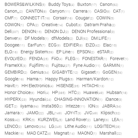
BOWERS&WILKINS
Buddy Toys
Buxton
Canon
(5)
(4)
(17)
(82)
Canon_
CANTON
Canyon
Carrera
CASIO
CAT
(2)
(8)
(11)
(1)
(8)
(1)
CMF
CONNECT IT
Corsair
Cougar
COWIN
(1)
(16)
(16)
(2)
(5)
COWON
CPA
Creative
Cubot
Datram Praha
(1)
(2)
(14)
(8)
(2)
Dell
DENON
DENON DJ
DENON Professional
(207)
(15)
(2)
(3)
Denver
DF Models
dfModels
DJI
DM.LIFE
(6)
(1)
(2)
(92)
(1)
Doogee
EarFun
ECG
EDIFIER
EIZO
Elac
(11)
(7)
(9)
(8)
(42)
(15)
ELO
Energy Sistem
EP Line
EPSON
eSTAR
(16)
(59)
(1)
(2)
(2)
EVOLVEO
FENDA
FiiO
FLEG
FONESTAR
Forever
(2)
(25)
(4)
(1)
(1)
(1)
FrameXX
Fujifilm
Fujitsu
Fyne Audio
GARMIN
(3)
(10)
(27)
(11)
(1)
GEMBIRD
Genius
GIGABYTE
Gigaset
GoGEN
(2)
(34)
(12)
(1)
(54)
Google
Hama
Happy Plugs
Harman/Kardon
(16)
(7)
(5)
(12)
Havit
HH Electronics
HISENSE
HITACHI
(7)
(4)
(35)
(13)
Honor Choice
Hori
HP
HTC
Huawei
Hubsan
(6)
(4)
(385)
(2)
(49)
(18)
HYPERX
Hyundai
CHASING-INNOVATION
iDance
(23)
(24)
(1)
(3)
iGET
iiyama
Insta360
Intezze
ION
JABRA
(2)
(94)
(2)
(11)
(3)
(34)
Jamara
JAMO
JBL
JOY-IT
JVC
Klipsch
(1)
(22)
(149)
(3)
(49)
(32)
Koss
KRK
KURZWEIL
Land Rover
Laney
LEA
(42)
(5)
(5)
(2)
(6)
(1)
LENCO
Lenovo
LG
Lithe Audio
LOGITECH
(2)
(254)
(245)
(11)
(28)
Mackie
MAD CATZ
Magnat
MAONO
Marshall
(16)
(4)
(14)
(1)
(22)