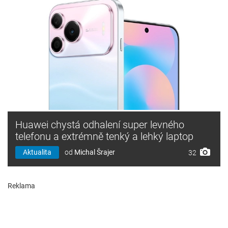
Huawei chystá odhalení super levného
telefonu a extrémně tenký a lehký laptop
Aktualita
od
Michal Šrajer
32
Reklama