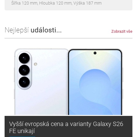
Šířka 120 mm, Hloubka 120 mm, Výška 187 mm
Nejlepší
události...
Zobrazit vše
Vyšší evropská cena a varianty Galaxy S26
FE unikají