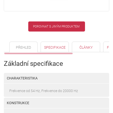
POROVNAT S JINÝM PRODUKTEM
PŘEHLED
SPECIFIKACE
ČLÁNKY
FO
Základní specifikace
CHARAKTERISTIKA
Frekvence od 54 Hz, Frekvence do 20000 Hz
KONSTRUKCE