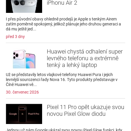
iPhonu Air 2
I přes původní obavy ohledně prodejů je Apple s tenkým Airem
zatím poměrně spokojený, jelikož plánuje jeho druhou generaci a
dá mu ještě jed...
před 3 dny
Huawei chystá odhalení super
levného telefonu a extrémně
tenký a lehký laptop
Už se představily letos vlajkové telefony Huawei Pura i jejich
levnější sourozenci řady Nova 16. Tyto produkty představuje v
Číně Huawei vě...
30. červenec 2026
Pixel 11 Pro opět ukazuje svou
novou Pixel Glow diodu
Jednou už nám Google ukázal svou novou Pixel Glow funkci, kdy