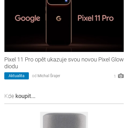
Pixel 11 Pro opět ukazuje svou novou Pixel Glow
diodu
Aktualita
od
Michal Šrajer
1
Kde
koupit...