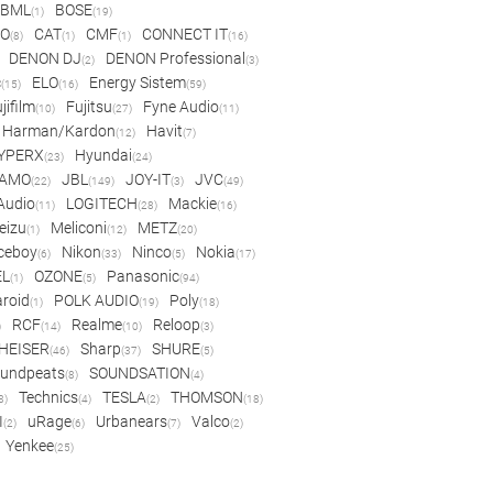
BML
BOSE
(1)
(19)
IO
CAT
CMF
CONNECT IT
(8)
(1)
(1)
(16)
DENON DJ
DENON Professional
(2)
(3)
c
ELO
Energy Sistem
(15)
(16)
(59)
jifilm
Fujitsu
Fyne Audio
(10)
(27)
(11)
Harman/Kardon
Havit
(12)
(7)
YPERX
Hyundai
(23)
(24)
AMO
JBL
JOY-IT
JVC
(22)
(149)
(3)
(49)
 Audio
LOGITECH
Mackie
(11)
(28)
(16)
eizu
Meliconi
METZ
(1)
(12)
(20)
ceboy
Nikon
Ninco
Nokia
(6)
(33)
(5)
(17)
EL
OZONE
Panasonic
(1)
(5)
(94)
aroid
POLK AUDIO
Poly
(1)
(19)
(18)
RCF
Realme
Reloop
)
(14)
(10)
(3)
HEISER
Sharp
SHURE
(46)
(37)
(5)
undpeats
SOUNDSATION
(8)
(4)
Technics
TESLA
THOMSON
8)
(4)
(2)
(18)
I
uRage
Urbanears
Valco
(2)
(6)
(7)
(2)
Yenkee
(25)