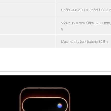
Počet USB 2.0 1 x, Počet USB 3.2
Výška 19.9 mm, Šířka 328.7 mm
g
Maximální výdrž baterie 10.5 h