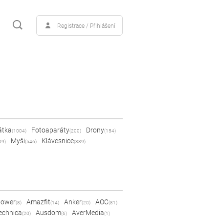
Registrace / Přihlášení
átka
Fotoaparáty
Drony
(1004)
(200)
(154)
Myši
Klávesnice
09)
(546)
(389)
Power
Amazfit
Anker
AOC
(8)
(14)
(20)
(81)
echnica
Ausdom
AverMedia
(20)
(6)
(1)