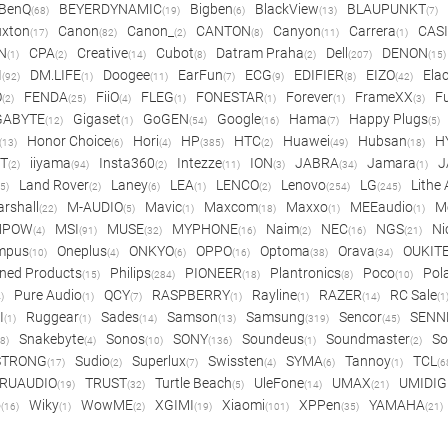
BenQ
BEYERDYNAMIC
Bigben
BlackView
BLAUPUNKT
(68)
(19)
(6)
(13)
(7)
xton
Canon
Canon_
CANTON
Canyon
Carrera
CAS
(17)
(82)
(2)
(8)
(11)
(1)
N
CPA
Creative
Cubot
Datram Praha
Dell
DENON
(1)
(2)
(14)
(8)
(2)
(207)
(15)
I
DM.LIFE
Doogee
EarFun
ECG
EDIFIER
EIZO
Ela
(92)
(1)
(11)
(7)
(9)
(8)
(42)
O
FENDA
FiiO
FLEG
FONESTAR
Forever
FrameXX
Fu
(2)
(25)
(4)
(1)
(1)
(1)
(3)
GABYTE
Gigaset
GoGEN
Google
Hama
Happy Plugs
(12)
(1)
(54)
(16)
(7)
(5)
Honor Choice
Hori
HP
HTC
Huawei
Hubsan
H
(13)
(6)
(4)
(385)
(2)
(49)
(18)
ET
iiyama
Insta360
Intezze
ION
JABRA
Jamara
J
(2)
(94)
(2)
(11)
(3)
(34)
(1)
Land Rover
Laney
LEA
LENCO
Lenovo
LG
Lithe
(5)
(2)
(6)
(1)
(2)
(254)
(245)
rshall
M-AUDIO
Mavic
Maxcom
Maxxo
MEEaudio
M
(22)
(5)
(1)
(18)
(1)
(1)
MPOW
MSI
MUSE
MYPHONE
Naim
NEC
NGS
Ni
(4)
(91)
(32)
(16)
(2)
(16)
(21)
mpus
Oneplus
ONKYO
OPPO
Optoma
Orava
OUKIT
(10)
(4)
(6)
(16)
(38)
(34)
ned Products
Philips
PIONEER
Plantronics
Poco
Pol
(15)
(284)
(18)
(8)
(10)
Pure Audio
QCY
RASPBERRY
Rayline
RAZER
RC Sale
)
(1)
(7)
(1)
(1)
(14)
(1
I
Ruggear
Sades
Samson
Samsung
Sencor
SENN
(1)
(1)
(14)
(13)
(319)
(45)
Snakebyte
Sonos
SONY
Soundeus
Soundmaster
So
8)
(4)
(10)
(136)
(1)
(2)
STRONG
Sudio
Superlux
Swissten
SYMA
Tannoy
TCL
(17)
(2)
(7)
(4)
(6)
(1)
(6
RUAUDIO
TRUST
Turtle Beach
UleFone
UMAX
UMIDIG
(19)
(32)
(5)
(14)
(21)
o
Wiky
WowME
XGIMI
Xiaomi
XPPen
YAMAHA
(16)
(1)
(2)
(19)
(101)
(35)
(21)