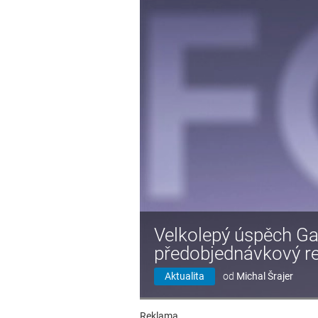
Velkolepý úspěch Ga
předobjednávkový r
Aktualita
od
Michal Šrajer
Reklama