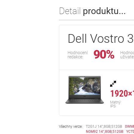
Detail
produktu...
Dell Vostro 
90%
Hodnocení
Hodnoc
redakce:
uživate
1920×
Matný
IPS
Všechny verze:
T2G1J 14";8GB;512GB
0WMH
N0M92 14";8GB;512GB
YCT