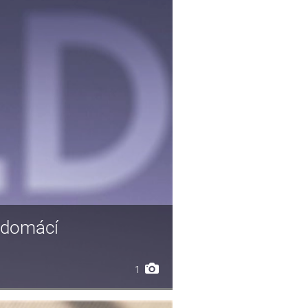
l domácí
1