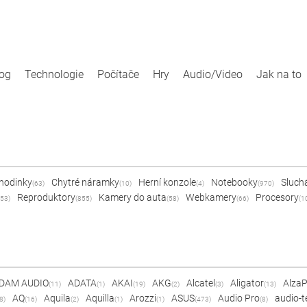
log
Technologie
Počítače
Hry
Audio/Video
Jak na to
 hodinky
Chytré náramky
Herní konzole
Notebooky
Sluch
(63)
(10)
(4)
(970)
Reproduktory
Kamery do auta
Webkamery
Procesory
53)
(855)
(58)
(66)
(1
DAM AUDIO
ADATA
AKAI
AKG
Alcatel
Aligator
Alza
(11)
(1)
(19)
(2)
(3)
(13)
AQ
Aquila
Aquilla
Arozzi
ASUS
Audio Pro
audio-t
8)
(16)
(2)
(1)
(1)
(473)
(8)