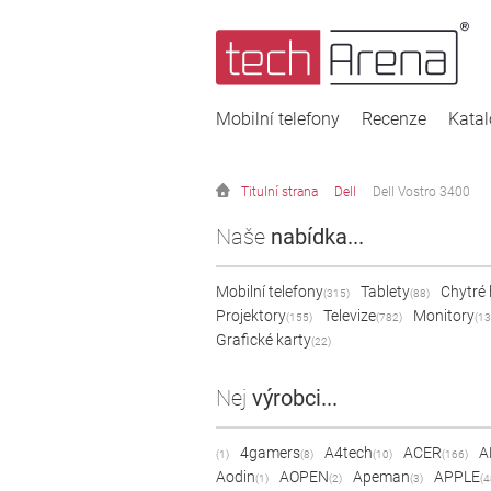
Mobilní telefony
Recenze
Kata
Titulní strana
Dell
Dell Vostro 3400
Naše
nabídka...
Mobilní telefony
Tablety
Chytré
(315)
(88)
Projektory
Televize
Monitory
(155)
(782)
(13
Grafické karty
(22)
Nej
výrobci...
4gamers
A4tech
ACER
A
(1)
(8)
(10)
(166)
Aodin
AOPEN
Apeman
APPLE
(1)
(2)
(3)
(4