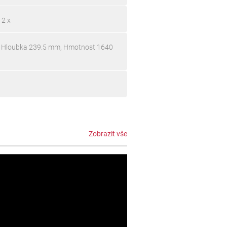
 2 x
, Hloubka 239.5 mm, Hmotnost 1640
Zobrazit vše