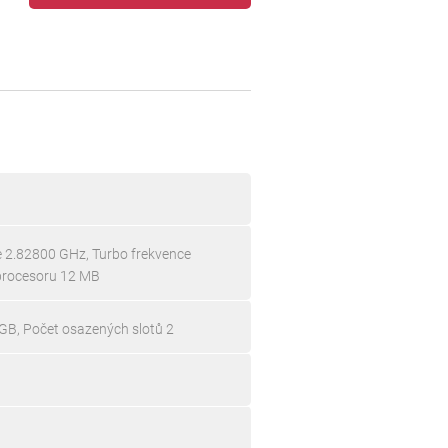
ce 2.82800 GHz, Turbo frekvence
procesoru 12 MB
GB, Počet osazených slotů 2