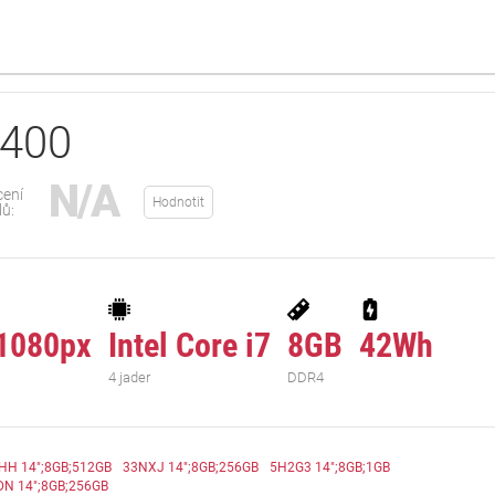
3400
N/A
ení
Hodnotit
lů:
1080px
Intel Core i7
8GB
42Wh
4 jader
DDR4
H 14";8GB;512GB
33NXJ 14";8GB;256GB
5H2G3 14";8GB;1GB
DN 14";8GB;256GB