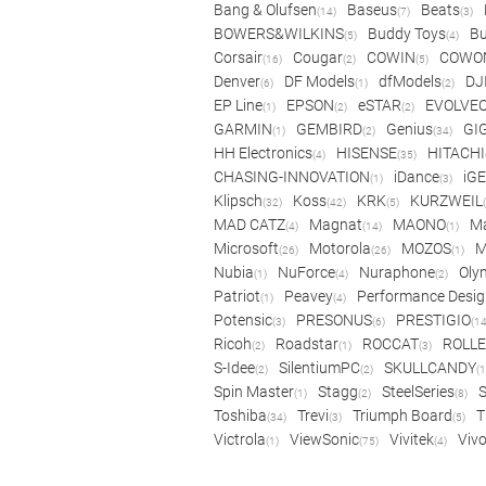
Bang & Olufsen
Baseus
Beats
(14)
(7)
(3)
BOWERS&WILKINS
Buddy Toys
Bu
(5)
(4)
Corsair
Cougar
COWIN
COWO
(16)
(2)
(5)
Denver
DF Models
dfModels
DJ
(6)
(1)
(2)
EP Line
EPSON
eSTAR
EVOLVE
(1)
(2)
(2)
GARMIN
GEMBIRD
Genius
GI
(1)
(2)
(34)
HH Electronics
HISENSE
HITACHI
(4)
(35)
CHASING-INNOVATION
iDance
iG
(1)
(3)
Klipsch
Koss
KRK
KURZWEIL
(32)
(42)
(5)
MAD CATZ
Magnat
MAONO
Ma
(4)
(14)
(1)
Microsoft
Motorola
MOZOS
(26)
(26)
(1)
Nubia
NuForce
Nuraphone
Oly
(1)
(4)
(2)
Patriot
Peavey
Performance Desig
(1)
(4)
Potensic
PRESONUS
PRESTIGIO
(3)
(6)
(14
Ricoh
Roadstar
ROCCAT
ROLLE
(2)
(1)
(3)
S-Idee
SilentiumPC
SKULLCANDY
(2)
(2)
(1
Spin Master
Stagg
SteelSeries
(1)
(2)
(8)
Toshiba
Trevi
Triumph Board
T
(34)
(3)
(5)
Victrola
ViewSonic
Vivitek
Viv
(1)
(75)
(4)