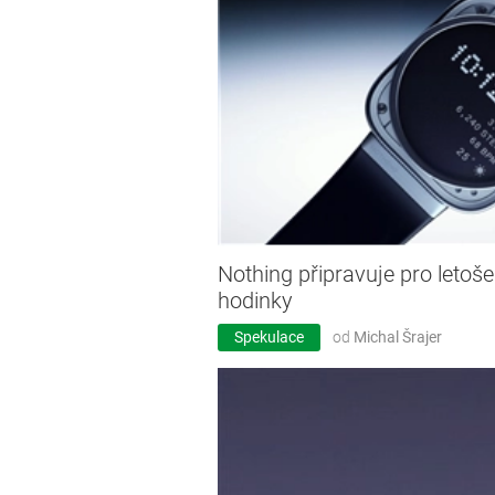
Nothing připravuje pro letoše
hodinky
Spekulace
od
Michal Šrajer