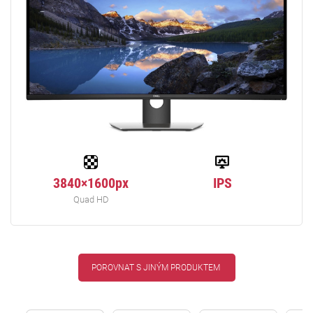
3840×1600px
IPS
Quad HD
POROVNAT S JINÝM PRODUKTEM