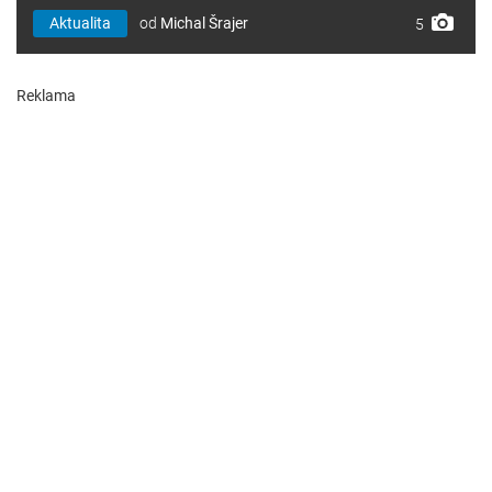
Aktualita
od
Michal Šrajer
5
Reklama