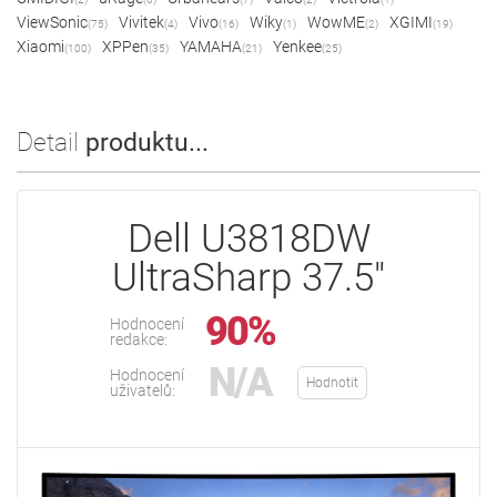
ViewSonic
Vivitek
Vivo
Wiky
WowME
XGIMI
(75)
(4)
(16)
(1)
(2)
(19)
Xiaomi
XPPen
YAMAHA
Yenkee
(100)
(35)
(21)
(25)
Detail
produktu...
Dell U3818DW
UltraSharp 37.5"
90%
Hodnocení
redakce:
N/A
Hodnocení
Hodnotit
uživatelů: