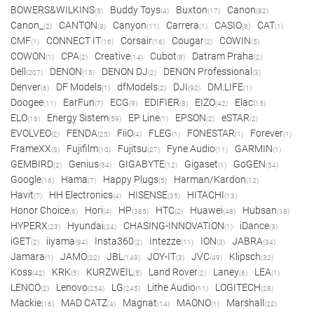
BOWERS&WILKINS
Buddy Toys
Buxton
Canon
(5)
(4)
(17)
(82)
Canon_
CANTON
Canyon
Carrera
CASIO
CAT
(2)
(8)
(11)
(1)
(8)
(1)
CMF
CONNECT IT
Corsair
Cougar
COWIN
(1)
(16)
(16)
(2)
(5)
COWON
CPA
Creative
Cubot
Datram Praha
(1)
(2)
(14)
(8)
(2)
Dell
DENON
DENON DJ
DENON Professional
(207)
(15)
(2)
(3)
Denver
DF Models
dfModels
DJI
DM.LIFE
(6)
(1)
(2)
(92)
(1)
Doogee
EarFun
ECG
EDIFIER
EIZO
Elac
(11)
(7)
(9)
(8)
(42)
(15)
ELO
Energy Sistem
EP Line
EPSON
eSTAR
(16)
(59)
(1)
(2)
(2)
EVOLVEO
FENDA
FiiO
FLEG
FONESTAR
Forever
(2)
(25)
(4)
(1)
(1)
(1)
FrameXX
Fujifilm
Fujitsu
Fyne Audio
GARMIN
(3)
(10)
(27)
(11)
(1)
GEMBIRD
Genius
GIGABYTE
Gigaset
GoGEN
(2)
(34)
(12)
(1)
(54)
Google
Hama
Happy Plugs
Harman/Kardon
(16)
(7)
(5)
(12)
Havit
HH Electronics
HISENSE
HITACHI
(7)
(4)
(35)
(13)
Honor Choice
Hori
HP
HTC
Huawei
Hubsan
(6)
(4)
(385)
(2)
(48)
(18)
HYPERX
Hyundai
CHASING-INNOVATION
iDance
(23)
(24)
(1)
(3)
iGET
iiyama
Insta360
Intezze
ION
JABRA
(2)
(94)
(2)
(11)
(3)
(34)
Jamara
JAMO
JBL
JOY-IT
JVC
Klipsch
(1)
(22)
(149)
(3)
(49)
(32)
Koss
KRK
KURZWEIL
Land Rover
Laney
LEA
(42)
(5)
(5)
(2)
(6)
(1)
LENCO
Lenovo
LG
Lithe Audio
LOGITECH
(2)
(254)
(245)
(11)
(28)
Mackie
MAD CATZ
Magnat
MAONO
Marshall
(16)
(4)
(14)
(1)
(22)