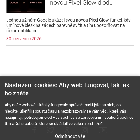
novou Pixel Glow diodu
Jednou už nám Google ukázal svou novou Pixel Glow funkci, kdy
umí nově blesk na zádech barevně svítit a tím upozorňovat na
různé notifikace....
30. červenec 2026
Nastavení cookies: Aby web fungoval, tak jak
ho znáte
O nás
RSS feed
Reklama
Aby naše webové stránky fungovaly správně, našli jste na nich, co
hledáte, ušetřili spoustu času a nezobrazovaly se vám věci, které Vás
Podmínky použití a ochrana soukromí
Cookies
Kariéra
nezajímají, potřebujeme od Vás souhlas se zpracováním souborů cookies,
tj. malých souborů, které se ukládají ve vašem prohlížeči.
Odmítnout vše