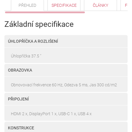
PŘEHLED
SPECIFIKACE
ČLÁNKY
FO
Základní specifikace
ÚHLOPŘÍČKA A ROZLIŠENÍ
Úhlopříčka 37.5 "
OBRAZOVKA
Obnovovací frekvence 60 Hz, Odezva 5 ms, Jas 300 cd/m2
PŘIPOJENÍ
HDMI 2 x, DisplayPort 1 x, USB-C 1 x, USB 4 x
KONSTRUKCE