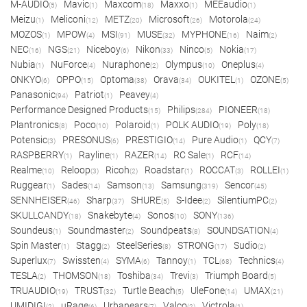
M-AUDIO
Mavic
Maxcom
Maxxo
MEEaudio
(5)
(1)
(18)
(1)
(1)
Meizu
Meliconi
METZ
Microsoft
Motorola
(1)
(12)
(20)
(26)
(24)
MOZOS
MPOW
MSI
MUSE
MYPHONE
Naim
(1)
(4)
(91)
(32)
(16)
(2)
NEC
NGS
Niceboy
Nikon
Ninco
Nokia
(16)
(21)
(6)
(33)
(5)
(17)
Nubia
NuForce
Nuraphone
Olympus
Oneplus
(1)
(4)
(2)
(10)
(4)
ONKYO
OPPO
Optoma
Orava
OUKITEL
OZONE
(6)
(15)
(38)
(34)
(1)
(5)
Panasonic
Patriot
Peavey
(94)
(1)
(4)
Performance Designed Products
Philips
PIONEER
(15)
(284)
(18)
Plantronics
Poco
Polaroid
POLK AUDIO
Poly
(8)
(10)
(1)
(19)
(18)
Potensic
PRESONUS
PRESTIGIO
Pure Audio
QCY
(3)
(6)
(14)
(1)
(7)
RASPBERRY
Rayline
RAZER
RC Sale
RCF
(1)
(1)
(14)
(1)
(14)
Realme
Reloop
Ricoh
Roadstar
ROCCAT
ROLLEI
(10)
(3)
(2)
(1)
(3)
(1)
Ruggear
Sades
Samson
Samsung
Sencor
(1)
(14)
(13)
(319)
(45)
SENNHEISER
Sharp
SHURE
S-Idee
SilentiumPC
(46)
(37)
(5)
(2)
(2)
SKULLCANDY
Snakebyte
Sonos
SONY
(18)
(4)
(10)
(136)
Soundeus
Soundmaster
Soundpeats
SOUNDSATION
(1)
(2)
(8)
(4)
Spin Master
Stagg
SteelSeries
STRONG
Sudio
(1)
(2)
(8)
(17)
(2)
Superlux
Swissten
SYMA
Tannoy
TCL
Technics
(7)
(4)
(6)
(1)
(68)
(4)
TESLA
THOMSON
Toshiba
Trevi
Triumph Board
(2)
(18)
(34)
(3)
(5)
TRUAUDIO
TRUST
Turtle Beach
UleFone
UMAX
(19)
(32)
(5)
(14)
(21)
UMIDIGI
uRage
Urbanears
Valco
Victrola
(2)
(6)
(7)
(2)
(1)