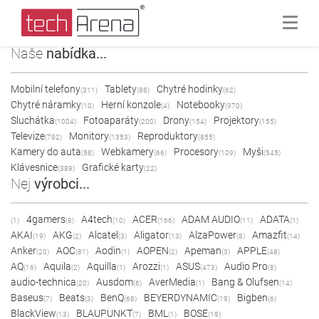
Naše
nabídka...
Mobilní telefony
Tablety
Chytré hodinky
(311)
(88)
(62)
Chytré náramky
Herní konzole
Notebooky
(10)
(4)
(970)
Sluchátka
Fotoaparáty
Drony
Projektory
(1004)
(200)
(154)
(155)
Televize
Monitory
Reproduktory
(782)
(1353)
(855)
Kamery do auta
Webkamery
Procesory
Myši
(58)
(66)
(109)
(545)
Klávesnice
Grafické karty
(389)
(22)
Nej
výrobci...
4gamers
A4tech
ACER
ADAM AUDIO
ADATA
(1)
(8)
(10)
(166)
(11)
(1)
AKAI
AKG
Alcatel
Aligator
AlzaPower
Amazfit
(19)
(2)
(3)
(13)
(8)
(14)
Anker
AOC
Aodin
AOPEN
Apeman
APPLE
(20)
(81)
(1)
(2)
(3)
(48)
AQ
Aquila
Aquilla
Arozzi
ASUS
Audio Pro
(16)
(2)
(1)
(1)
(473)
(8)
audio-technica
Ausdom
AverMedia
Bang & Olufsen
(20)
(6)
(1)
(14)
Baseus
Beats
BenQ
BEYERDYNAMIC
Bigben
(7)
(3)
(68)
(19)
(6)
BlackView
BLAUPUNKT
BML
BOSE
(13)
(7)
(1)
(19)